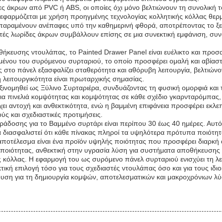
ινίες άκρων από PVC ή ABS, οι οποίες όχι μόνο βελτιώνουν τη συνολικ
φαρμόζεται με χρήση προηγμένης τεχνολογίας κολλητικής κόλλας θερμ
ς παραμένουν ανέπαφες υπό την καθημερινή φθορά, αποτρέποντας το ξεφ
στές λωρίδες άκρων συμβάλλουν επίσης σε μια συνεκτική εμφάνιση, συν
ήκευσης ντουλάπας, το Painted Drawer Panel είναι ευέλικτο και προσ
μένου του συρόμενου συρταριού, το οποίο προσφέρει ομαλή και αβίασ
στο πάνελ εξασφαλίζει σταθερότητα και αθόρυβη λειτουργία, βελτιώνον
η λειτουργικότητα είναι πρωταρχικής σημασίας.
ξινομηθεί ως Ξύλινο Συρταριέρα, συνδυάζοντας τη φυσική ομορφιά και 
μια πινελιά κομψότητας και κομψότητας σε κάθε σχέδιο γκαρνταρόμπα
ει αντοχή και ανθεκτικότητα, ενώ η βαμμένη επιφάνεια προσφέρει εκ
ύς και σχεδιαστικές προτιμήσεις.
άδοσης για το Βαμμένο συρτάρι είναι περίπου 30 έως 40 ημέρες. Αυτό 
 να διασφαλιστεί ότι κάθε πίνακας πληροί τα υψηλότερα πρότυπα ποιό
αποτέλεσμα είναι ένα προϊόν υψηλής ποιότητας που προσφέρει διαρκή α
ς ποιότητας, ανθεκτική στην υγρασία λύση για συστήματα αποθήκευσης 
κόλλας. Η εφαρμογή του ως συρόμενο πάνελ συρταριού ενισχύει τη λε
εκτική επιλογή τόσο για τους σχεδιαστές ντουλάπας όσο και για τους ι
νδυση για τη δημιουργία κομψών, αποτελεσματικών και μακροχρόνιων 