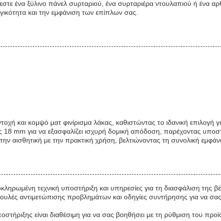
ιάζεστε ένα ξύλινο πάνελ συρταριού, ένα συρταριέρα ντουλαπιού ή ένα
ργικότητα και την εμφάνιση των επίπλων σας.
τοχή και κομψό ματ φινίρισμα λάκας, καθιστώντας το ιδανική επιλογή
ς 18 mm για να εξασφαλίζει ισχυρή δομική απόδοση, παρέχοντας υποστή
την αισθητική με την πρακτική χρήση, βελτιώνοντας τη συνολική εμφ
κληρωμένη τεχνική υποστήριξη και υπηρεσίες για τη διασφάλιση της β
ουλές αντιμετώπισης προβλημάτων και οδηγίες συντήρησης για να σας
στήριξης είναι διαθέσιμη για να σας βοηθήσει με τη ρύθμιση του προϊ