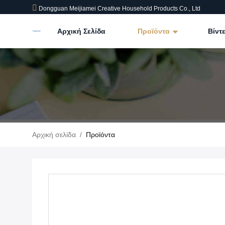
Dongguan Meijiamei Creative Household Products Co., Ltd
Αρχική Σελίδα
Προϊόντα
Βίντ
Αρχική σελίδα
/
Προϊόντα