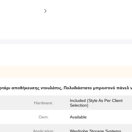
ρτάρι αποθήκευσης ντουλάπις
,
Πολυδιάστατο μπροστινό πάνελ 
Included (Style As Per Client
Hardware:
Selection)
Oem:
Available
Application:
Wardrobe Storage Systems