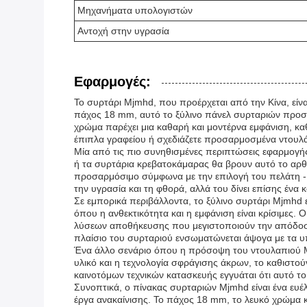
Μηχανήματα υπολογιστών
Αντοχή στην υγρασία
Εφαρμογές:
Το συρτάρι Mjmhd, που προέρχεται από την Κίνα, είνα
πάχος 18 mm, αυτό το ξύλινο πάνελ συρταριών προσ
χρώμα παρέχει μια καθαρή και μοντέρνα εμφάνιση, καθ
έπιπλα γραφείου ή σχεδιάζετε προσαρμοσμένα ντουλάπι
Μία από τις πιο συνηθισμένες περιπτώσεις εφαρμογής 
ή τα συρτάρια κρεβατοκάμαρας θα βρουν αυτό το αρθ
προσαρμόσιμο σύμφωνα με την επιλογή του πελάτη - ε
την υγρασία και τη φθορά, αλλά του δίνει επίσης ένα 
Σε εμπορικά περιβάλλοντα, το ξύλινο συρτάρι Mjmhd ε
όπου η ανθεκτικότητα και η εμφάνιση είναι κρίσιμες
λύσεων αποθήκευσης που μεγιστοποιούν την απόδοση 
πλαίσιο του συρταριού ενσωματώνεται άψογα με τα υπ
Ένα άλλο σενάριο όπου η πρόσοψη του ντουλαπιού Mjm
υλικό και η τεχνολογία σφράγισης άκρων, το καθιστού
καινοτόμων τεχνικών κατασκευής εγγυάται ότι αυτό τ
Συνοπτικά, ο πίνακας συρταριών Mjmhd είναι ένα ευέλ
έργα ανακαίνισης. Το πάχος 18 mm, το λευκό χρώμα κ