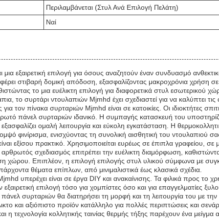
Περιλαμβάνεται (Στυλ Ανά Επιλογή Πελάτη)
Ναί
ι μια εξαιρετική επιλογή για όσους αναζητούν έναν συνδυασμό ανθεκτικό
φέρει στιβαρή δομική απόδοση, εξασφαλίζοντας μακροχρόνια χρήση σε
ιστώντας το μια ευέλικτη επιλογή για διαφορετικά στυλ εσωτερικού χώρο
α, το συρτάρι ντουλαπιών Mjmhd έχει σχεδιαστεί για να καλύπτει τις 
για τον πίνακα συρταριών Mjmhd είναι σε κατοικίες. Οι ιδιοκτήτες σπι
ρωτό πάνελ συρταριών ιδανικό. Η συμπαγής κατασκευή του υποστηρίζε
ξασφαλίζει ομαλή λειτουργία και εύκολη εγκατάσταση. Η θερμοκολλητικ
κομψό φινίρισμα, ενισχύοντας τη συνολική αισθητική του ντουλαπιού σα
ίναι εξίσου πρακτικό. Χρησιμοποιείται ευρέως σε έπιπλα γραφείου, σε 
. Ο αρθρωτός σχεδιασμός επιτρέπει την ευέλικτη διαμόρφωση, καθιστώ
χώρου. Επιπλέον, η επιλογή επιλογής στυλ υλικού σύμφωνα με συγκεκρ
άρχοντα θέματα επίπλων, από μινιμαλιστικά έως κλασικά σχέδια.
hd υπερέχει είναι σε έργα DIY και ανακαίνισης. Τα φιλικά προς το χ
ν εξαιρετική επιλογή τόσο για χομπίστες όσο και για επαγγελματίες ξ
ο πάνελ συρταριών θα διατηρήσει τη μορφή και τη λειτουργία του με τη
ικτο και αξιόπιστο προϊόν κατάλληλο για πολλές περιπτώσεις και σενά
αι η τεχνολογία κολλητικής ταινίας θερμής τήξης παρέχουν ένα μείγμα