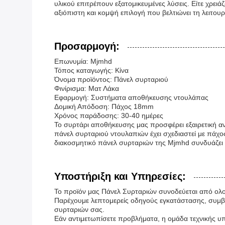
υλικού επιτρέπουν εξατομικευμένες λύσεις. Είτε χρε
αξιόπιστη και κομψή επιλογή που βελτιώνει τη λειτου
Προσαρμογή:
Επωνυμία: Mjmhd
Τόπος καταγωγής: Κίνα
Όνομα προϊόντος: Πάνελ συρταριού
Φινίρισμα: Ματ Λάκα
Εφαρμογή: Συστήματα αποθήκευσης ντουλάπας
Δομική Απόδοση: Πάχος 18mm
Χρόνος παράδοσης: 30-40 ημέρες
Το συρτάρι αποθήκευσης μας προσφέρει εξαιρετική αν
πάνελ συρταριού ντουλαπιών έχει σχεδιαστεί με πάχο
διακοσμητικό πάνελ συρταριών της Mjmhd συνδυάζει 
Υποστήριξη και Υπηρεσίες:
Το προϊόν μας Πάνελ Συρταριών συνοδεύεται από ολο
Παρέχουμε λεπτομερείς οδηγούς εγκατάστασης, συμβ
συρταριών σας.
Εάν αντιμετωπίσετε προβλήματα, η ομάδα τεχνικής υπο