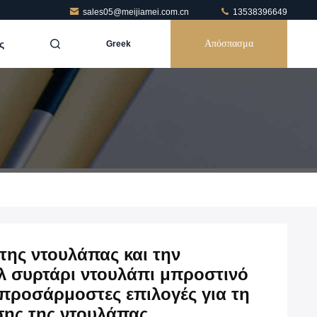
sales05@meijiamei.com.cn
13538396649
ς
Απόσπασμα
Greek
 της ντουλάπας και την
λ συρτάρι ντουλάπι μπροστινό
προσάρμοστες επιλογές για τη
σης της ντουλάπας