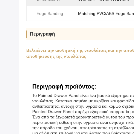
Edge Banding:
Matching PVC/ABS Edge Ban
Περιγραφή
Βελτιώνει την αισθητική της ντουλάπας και την α
αποθήκευσης της ντουλάπας
Περιγραφή προϊόντος:
Το Painted Drawer Panel είναι ένα βασικό εξάρτημα π
ντουλάπας. Κατασκευασμένο με ακρίβεια και φροντίδα
ανθεκτικότητα, αντοχή στην υγρασία και κομψό σχεδι
Painted Drawer Panel παρέχει εξαιρετική ισορροπία μο
Ένα από τα ξεχωριστά χαρακτηριστικά αυτού του προϊό
περιστασιακή έκθεση στην υγρασία είναι ανησυχητικά. 
την πάροδο του χρόνου, αποτρέποντας τη στρέβλωση, 
μια αξιόπιστη επιλογή για ντουλάπες που βρίσκονται 