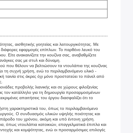
τητας, αισθητικής γοητείας και λειτουργικότητας. Με
 διάφορες εφαρμογές επίπλων. Το παρθένο λευκό του
υ. Είτε ανακαινίζετε την κουζίνα σας, αναβαθμίζετε
ανάγκες σας με στυλ και δύναμη.
τιού που θέλουν να βελτιώσουν τα ντουλάπια της κουζίνας
ι τη συχνή χρήση, ενώ το περιλαμβανόμενο υλικό -
ή ταινία στις άκρες όχι μόνο προστατεύει το πάνελ από
ς.
μονάδες προβολής λιανικής και σε χώρους φιλοξενίας
ντας τον κατάλληλο για τη δημιουργία προσαρμοσμένων
ιμένες απαιτήσεις του έργου διασφαλίζει ότι το
ρήστη χαρακτηριστικά του, όπως το περιλαμβανόμενο
υλουργούς. Ο συνδυασμός υλικών υψηλής ποιότητας και
ν πάροδο του χρόνου, ακόμη και υπό έντονη χρήση.
ρια, όπως ντουλάπια κατοικιών, επαγγελματικά έπιπλα και
 αντοχής και κομψότητας, ενώ οι προσαρμόσιμες επιλογές