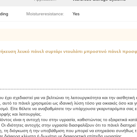
ding
Moistureresistance:
Yes
ποθήκευση λευκό πάνελ συρτάρι ντουλάπι μπροστινό πάνελ προσφ
ου έχει σχεδιαστεί για να βελτιώνει τη λειτουργικότητα και την αισθ
, αυτό το πάνελ χρησιμεύει ως ιδανική λύση τόσο για οικιακές όσο κα
ασμό. Είτε θέλετε να αναβαθμίσετε την υπάρχουσα γκαρνταρόμπα σας ε
ρφής και λειτουργίας.
ντος είναι η αντοχή του στην υγρασία, καθιστώντας το εξαιρετικά κατ
Οι ιδιότητες αντοχής στην υγρασία διασφαλίζουν ότι το πάνελ διατηρεί 
τη διόγκωση ή την υποβάθμιση που μπορεί να επηρεάσει συνήθως τις ξ
σε διάφορα κλίματα ή δωμάτια με διαφορετικά επίπεδα υγρασίας.