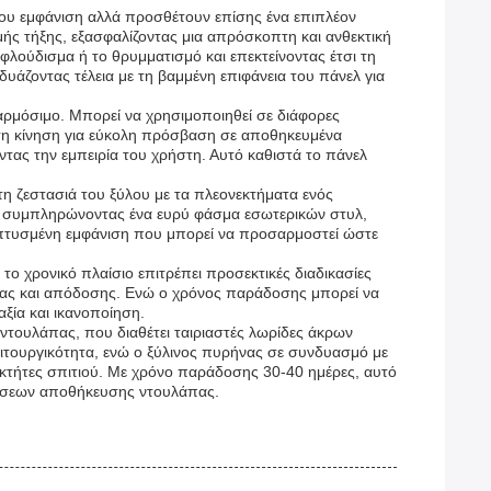
ή του εμφάνιση αλλά προσθέτουν επίσης ένα επιπλέον
ής τήξης, εξασφαλίζοντας μια απρόσκοπτη και ανθεκτική
λούδισμα ή το θρυμματισμό και επεκτείνοντας έτσι τη
δυάζοντας τέλεια με τη βαμμένη επιφάνεια του πάνελ για
αρμόσιμο. Μπορεί να χρησιμοποιηθεί σε διάφορες
τη κίνηση για εύκολη πρόσβαση σε αποθηκευμένα
τας την εμπειρία του χρήστη. Αυτό καθιστά το πάνελ
τη ζεστασιά του ξύλου με τα πλεονεκτήματα ενός
ς, συμπληρώνοντας ένα ευρύ φάσμα εσωτερικών στυλ,
λεπτυσμένη εμφάνιση που μπορεί να προσαρμοστεί ώστε
το χρονικό πλαίσιο επιτρέπει προσεκτικές διαδικασίες
τητας και απόδοσης. Ενώ ο χρόνος παράδοσης μπορεί να
ξία και ικανοποίηση.
ντουλάπας, που διαθέτει ταιριαστές λωρίδες άκρων
ιτουργικότητα, ενώ ο ξύλινος πυρήνας σε συνδυασμό με
διοκτήτες σπιτιού. Με χρόνο παράδοσης 30-40 ημέρες, αυτό
λύσεων αποθήκευσης ντουλάπας.