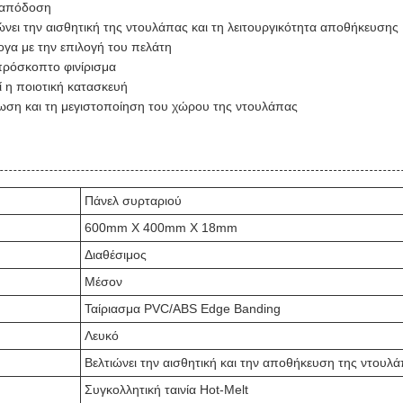
ή απόδοση
νει την αισθητική της ντουλάπας και τη λειτουργικότητα αποθήκευσης
λογα με την επιλογή του πελάτη
απρόσκοπτο φινίρισμα
 η ποιοτική κατασκευή
ωση και τη μεγιστοποίηση του χώρου της ντουλάπας
Πάνελ συρταριού
600mm X 400mm X 18mm
Διαθέσιμος
Μέσον
Ταίριασμα PVC/ABS Edge Banding
Λευκό
Βελτιώνει την αισθητική και την αποθήκευση της ντουλ
Συγκολλητική ταινία Hot-Melt