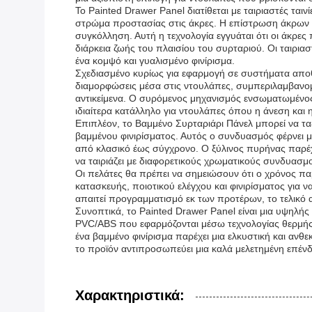
Το Painted Drawer Panel διατίθεται με ταιριαστές τα
στρώμα προστασίας στις άκρες. Η επίστρωση άκρων ε
συγκόλληση. Αυτή η τεχνολογία εγγυάται ότι οι άκρε
διάρκεια ζωής του πλαισίου του συρταριού. Οι ταιρια
ένα κομψό και γυαλισμένο φινίρισμα.
Σχεδιασμένο κυρίως για εφαρμογή σε συστήματα αποθ
διαμορφώσεις μέσα στις ντουλάπες, συμπεριλαμβανο
αντικείμενα. Ο συρόμενος μηχανισμός ενσωματωμένος 
ιδιαίτερα κατάλληλο για ντουλάπες όπου η άνεση και 
Επιπλέον, το Βαμμένο Συρταριάρι Πάνελ μπορεί να τα
βαμμένου φινιρίσματος. Αυτός ο συνδυασμός φέρνει 
από κλασικό έως σύγχρονο. Ο ξύλινος πυρήνας παρέχ
να ταιριάζει με διαφορετικούς χρωματικούς συνδυασμο
Οι πελάτες θα πρέπει να σημειώσουν ότι ο χρόνος παρ
κατασκευής, ποιοτικού ελέγχου και φινιρίσματος για
απαιτεί προγραμματισμό εκ των προτέρων, το τελικό 
Συνοπτικά, το Painted Drawer Panel είναι μια υψηλή
PVC/ABS που εφαρμόζονται μέσω τεχνολογίας θερμής 
ένα βαμμένο φινίρισμα παρέχει μια ελκυστική και ανθ
το προϊόν αντιπροσωπεύει μια καλά μελετημένη επέ
Χαρακτηριστικά: