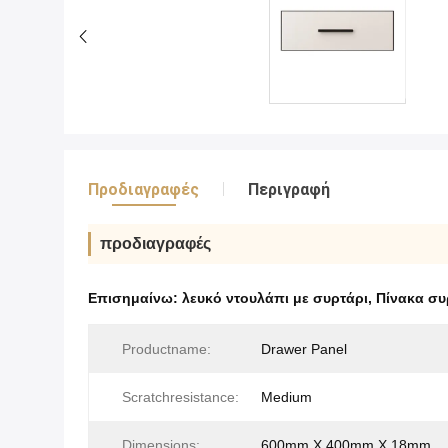
Προδιαγραφές
Περιγραφή
προδιαγραφές
Επισημαίνω:
λευκό ντουλάπι με συρτάρι
,
Πίνακα συ
Productname:
Drawer Panel
Scratchresistance:
Medium
Dimensions:
600mm X 400mm X 18mm