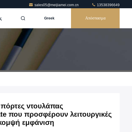
sales05@meijiamei.com.cn
13538396649
ς
Απόσπασμα
Greek
ς πόρτες ντουλάπας
te που προσφέρουν λειτουργικές
 κομψή εμφάνιση