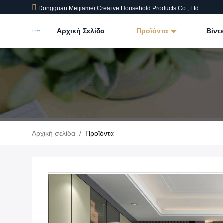
Dongguan Meijiamei Creative Household Products Co., Ltd
Αρχική Σελίδα
Προϊόντα
Βίντ
Αρχική σελίδα
/
Προϊόντα