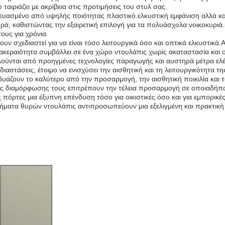
ταιριάζει με ακρίβεια στις προτιμήσεις του στυλ σας.
κευασμένο από υψηλής ποιότητας πλαστικό.ελκυστική εμφάνιση αλλά και
ορά, καθιστώντας την εξαιρετική επιλογή για τα πολυάσχολα νοικοκυριά
ους για χρόνια.
 σχεδιαστεί για να είναι τόσο λειτουργικά όσο και οπτικά ελκυστικά.
 ακεραιότητα.συμβάλλει σε ένα χώρο ντουλάπις χωρίς ακαταστασία και
ούνται από προηγμένες τεχνολογίες παραγωγής και αυστηρά μέτρα ελέγ
διαστάσεις, έτοιμο να ενισχύσει την αισθητική και τη λειτουργικότητα τ
άζουν το καλύτερο από την προσαρμογή, την αισθητική ποικιλία και τα
ς διαμόρφωσης τους επιτρέπουν την τέλεια προσαρμογή σε οποιαδήπο
ς πόρτες μια έξυπνη επένδυση τόσο για οικιστικές όσο και για εμπορι
τήματα θυρών ντουλάπις αντιπροσωπεύουν μια εξελιγμένη και πρακτική 