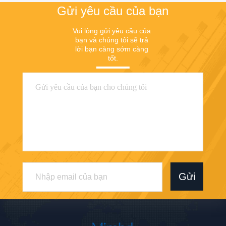
cho phòng ngủ và tủ
Gửi yêu cầu của bạn
quần áo hiện đại
Vui lòng gửi yêu cầu của 
bạn và chúng tôi sẽ trả 
lời bạn càng sớm càng 
tốt.
Gửi