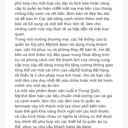
phù hợp cho một loạt các dịp và kịch bản.hoặc nâng
cấp tủ quần áo hiện cóBề mặt mạ mài bền của chúng
chống trầy xước và vết bẩn, đảm bảo vẻ đẹp lâu dài
và dễ bảo trì.Các dải băng cạnh nhôm thêm một lớp
bảo vệ bổ sung và một kết thúc tinh tế, làm cho
những cánh cửa này thực tế và hấp dẫn về mặt trực
quan.
Trong môi trường thương mại, các hệ thống cửa tủ
quần áo lớp phủ Mjmhd được sử dụng trong khách
sạn, căn hộ phục vụ và phòng thay đồ bán lẻ, nơi độ
bền và tính thẩm mỹ đều quan trọng.Hoạt động trơn
tru và phong cách mở đôi thanh lịch của chúng cung
cấp truy cập dễ dàng trong khi tăng cường không gian
tổng thể với một cái nhìn cao cấpSố lượng đặt hàng
tối thiểu là 1 cho phép mua linh hoạt, cho dù bạn cần
một tấm cửa duy nhất để sửa chữa hoặc một bộ hoàn
chỉnh cho một dự án lớn.
Là một sản phẩm được sản xuất ở Trung Quốc,
Mjmhd đảm bảo các tiêu chuẩn chất lượng cao và giá
cả cạnh tranh, làm cho các tấm cửa tủ quần áo
laminate này trở thành một lựa chọn phổ biến trên
toàn thế giới.Khả năng thích nghi với các kích thước
và cấu hình khác nhau có nghĩa là chúng có thể được
tùy chỉnh để phù hợp với các thiết kế tủ quần áo cụ
thể, phục vụ nhu cầu khách hàng đa dạng.