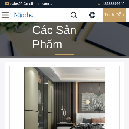
sales05@meijiamei.com.cn
13538396649
Trích Dẫn
Các Sản
Phẩm