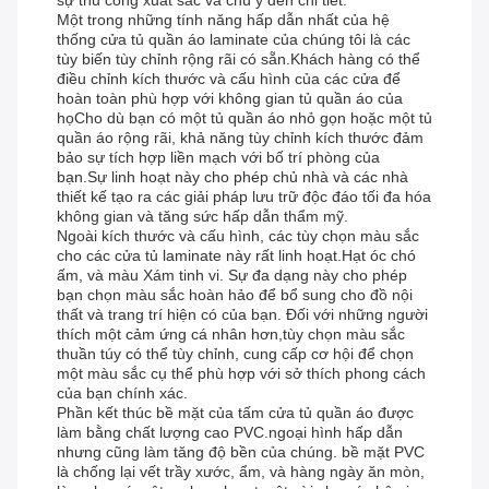
sự thủ công xuất sắc và chú ý đến chi tiết.
Một trong những tính năng hấp dẫn nhất của hệ
thống cửa tủ quần áo laminate của chúng tôi là các
tùy biến tùy chỉnh rộng rãi có sẵn.Khách hàng có thể
điều chỉnh kích thước và cấu hình của các cửa để
hoàn toàn phù hợp với không gian tủ quần áo của
họCho dù bạn có một tủ quần áo nhỏ gọn hoặc một tủ
quần áo rộng rãi, khả năng tùy chỉnh kích thước đảm
bảo sự tích hợp liền mạch với bố trí phòng của
bạn.Sự linh hoạt này cho phép chủ nhà và các nhà
thiết kế tạo ra các giải pháp lưu trữ độc đáo tối đa hóa
không gian và tăng sức hấp dẫn thẩm mỹ.
Ngoài kích thước và cấu hình, các tùy chọn màu sắc
cho các cửa tủ laminate này rất linh hoạt.Hạt óc chó
ấm, và màu Xám tinh vi. Sự đa dạng này cho phép
bạn chọn màu sắc hoàn hảo để bổ sung cho đồ nội
thất và trang trí hiện có của bạn. Đối với những người
thích một cảm ứng cá nhân hơn,tùy chọn màu sắc
thuần túy có thể tùy chỉnh, cung cấp cơ hội để chọn
một màu sắc cụ thể phù hợp với sở thích phong cách
của bạn chính xác.
Phần kết thúc bề mặt của tấm cửa tủ quần áo được
làm bằng chất lượng cao PVC.ngoại hình hấp dẫn
nhưng cũng làm tăng độ bền của chúng. bề mặt PVC
là chống lại vết trầy xước, ẩm, và hàng ngày ăn mòn,