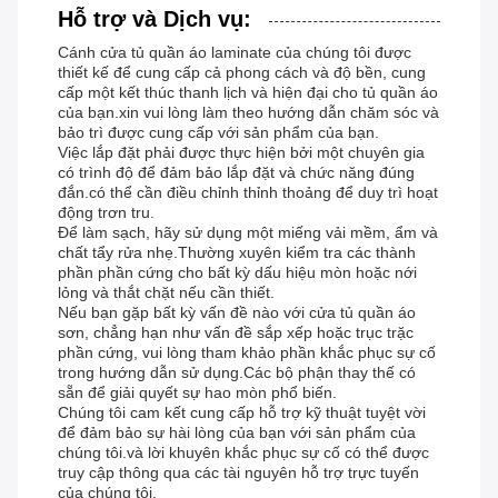
Hỗ trợ và Dịch vụ:
Cánh cửa tủ quần áo laminate của chúng tôi được
thiết kế để cung cấp cả phong cách và độ bền, cung
cấp một kết thúc thanh lịch và hiện đại cho tủ quần áo
của bạn.xin vui lòng làm theo hướng dẫn chăm sóc và
bảo trì được cung cấp với sản phẩm của bạn.
Việc lắp đặt phải được thực hiện bởi một chuyên gia
có trình độ để đảm bảo lắp đặt và chức năng đúng
đắn.có thể cần điều chỉnh thỉnh thoảng để duy trì hoạt
động trơn tru.
Để làm sạch, hãy sử dụng một miếng vải mềm, ẩm và
chất tẩy rửa nhẹ.Thường xuyên kiểm tra các thành
phần phần cứng cho bất kỳ dấu hiệu mòn hoặc nới
lỏng và thắt chặt nếu cần thiết.
Nếu bạn gặp bất kỳ vấn đề nào với cửa tủ quần áo
sơn, chẳng hạn như vấn đề sắp xếp hoặc trục trặc
phần cứng, vui lòng tham khảo phần khắc phục sự cố
trong hướng dẫn sử dụng.Các bộ phận thay thế có
sẵn để giải quyết sự hao mòn phổ biến.
Chúng tôi cam kết cung cấp hỗ trợ kỹ thuật tuyệt vời
để đảm bảo sự hài lòng của bạn với sản phẩm của
chúng tôi.và lời khuyên khắc phục sự cố có thể được
truy cập thông qua các tài nguyên hỗ trợ trực tuyến
của chúng tôi.