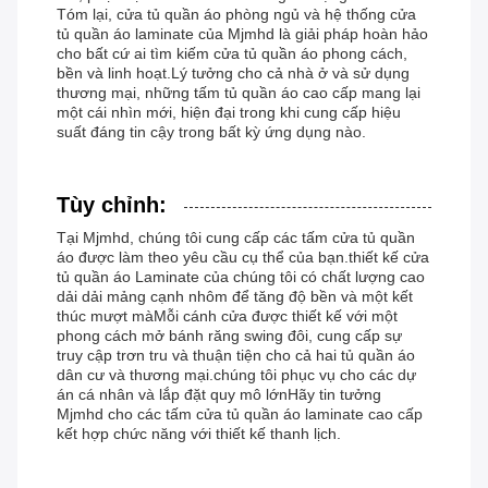
Tóm lại, cửa tủ quần áo phòng ngủ và hệ thống cửa
tủ quần áo laminate của Mjmhd là giải pháp hoàn hảo
cho bất cứ ai tìm kiếm cửa tủ quần áo phong cách,
bền và linh hoạt.Lý tưởng cho cả nhà ở và sử dụng
thương mại, những tấm tủ quần áo cao cấp mang lại
một cái nhìn mới, hiện đại trong khi cung cấp hiệu
suất đáng tin cậy trong bất kỳ ứng dụng nào.
Tùy chỉnh:
Tại Mjmhd, chúng tôi cung cấp các tấm cửa tủ quần
áo được làm theo yêu cầu cụ thể của bạn.thiết kế cửa
tủ quần áo Laminate của chúng tôi có chất lượng cao
dải dải mảng cạnh nhôm để tăng độ bền và một kết
thúc mượt màMỗi cánh cửa được thiết kế với một
phong cách mở bánh răng swing đôi, cung cấp sự
truy cập trơn tru và thuận tiện cho cả hai tủ quần áo
dân cư và thương mại.chúng tôi phục vụ cho các dự
án cá nhân và lắp đặt quy mô lớnHãy tin tưởng
Mjmhd cho các tấm cửa tủ quần áo laminate cao cấp
kết hợp chức năng với thiết kế thanh lịch.