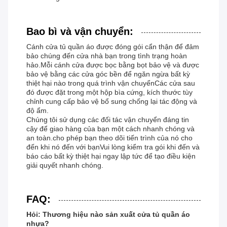
Bao bì và vận chuyển:
Cánh cửa tủ quần áo được đóng gói cẩn thận để đảm
bảo chúng đến cửa nhà bạn trong tình trạng hoàn
hảo.Mỗi cánh cửa được bọc bằng bọt bảo vệ và được
bảo vệ bằng các cửa góc bền để ngăn ngừa bất kỳ
thiệt hại nào trong quá trình vận chuyểnCác cửa sau
đó được đặt trong một hộp bìa cứng, kích thước tùy
chỉnh cung cấp bảo vệ bổ sung chống lại tác động và
độ ẩm.
Chúng tôi sử dụng các đối tác vận chuyển đáng tin
cậy để giao hàng của bạn một cách nhanh chóng và
an toàn.cho phép bạn theo dõi tiến trình của nó cho
đến khi nó đến với bạnVui lòng kiểm tra gói khi đến và
báo cáo bất kỳ thiệt hại ngay lập tức để tạo điều kiện
giải quyết nhanh chóng.
FAQ:
Hỏi: Thương hiệu nào sản xuất cửa tủ quần áo
nhựa?