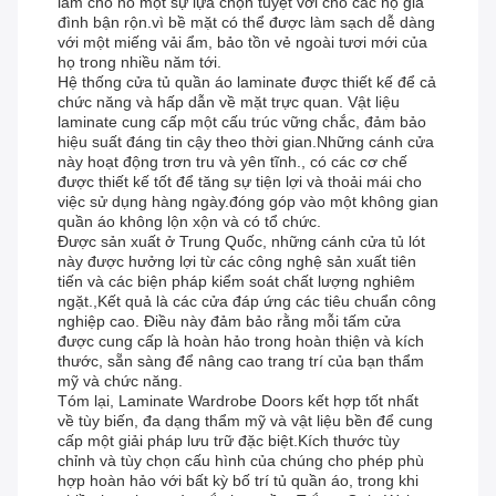
làm cho nó một sự lựa chọn tuyệt vời cho các hộ gia
đình bận rộn.vì bề mặt có thể được làm sạch dễ dàng
với một miếng vải ẩm, bảo tồn vẻ ngoài tươi mới của
họ trong nhiều năm tới.
Hệ thống cửa tủ quần áo laminate được thiết kế để cả
chức năng và hấp dẫn về mặt trực quan. Vật liệu
laminate cung cấp một cấu trúc vững chắc, đảm bảo
hiệu suất đáng tin cậy theo thời gian.Những cánh cửa
này hoạt động trơn tru và yên tĩnh., có các cơ chế
được thiết kế tốt để tăng sự tiện lợi và thoải mái cho
việc sử dụng hàng ngày.đóng góp vào một không gian
quần áo không lộn xộn và có tổ chức.
Được sản xuất ở Trung Quốc, những cánh cửa tủ lót
này được hưởng lợi từ các công nghệ sản xuất tiên
tiến và các biện pháp kiểm soát chất lượng nghiêm
ngặt.,Kết quả là các cửa đáp ứng các tiêu chuẩn công
nghiệp cao. Điều này đảm bảo rằng mỗi tấm cửa
được cung cấp là hoàn hảo trong hoàn thiện và kích
thước, sẵn sàng để nâng cao trang trí của bạn thẩm
mỹ và chức năng.
Tóm lại, Laminate Wardrobe Doors kết hợp tốt nhất
về tùy biến, đa dạng thẩm mỹ và vật liệu bền để cung
cấp một giải pháp lưu trữ đặc biệt.Kích thước tùy
chỉnh và tùy chọn cấu hình của chúng cho phép phù
hợp hoàn hảo với bất kỳ bố trí tủ quần áo, trong khi