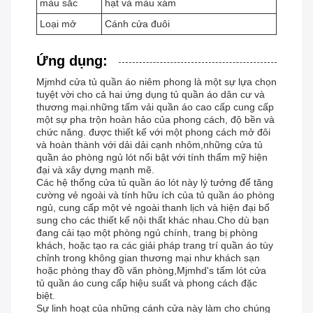
màu sắc
hạt và màu xám
Loại mở
Cánh cửa đuôi
Ứng dụng:
Mjmhd cửa tủ quần áo niêm phong là một sự lựa chọn
tuyệt vời cho cả hai ứng dụng tủ quần áo dân cư và
thương mại.những tấm vải quần áo cao cấp cung cấp
một sự pha trộn hoàn hảo của phong cách, độ bền và
chức năng. được thiết kế với một phong cách mở đôi
và hoàn thành với dải dải cạnh nhôm,những cửa tủ
quần áo phòng ngủ lót nổi bật với tính thẩm mỹ hiện
đại và xây dựng mạnh mẽ.
Các hệ thống cửa tủ quần áo lót này lý tưởng để tăng
cường vẻ ngoài và tính hữu ích của tủ quần áo phòng
ngủ, cung cấp một vẻ ngoài thanh lịch và hiện đại bổ
sung cho các thiết kế nội thất khác nhau.Cho dù bạn
đang cải tạo một phòng ngủ chính, trang bị phòng
khách, hoặc tạo ra các giải pháp trang trí quần áo tùy
chỉnh trong không gian thương mại như khách sạn
hoặc phòng thay đồ văn phòng,Mjmhd's tấm lót cửa
tủ quần áo cung cấp hiệu suất và phong cách đặc
biệt.
Sự linh hoạt của những cánh cửa này làm cho chúng