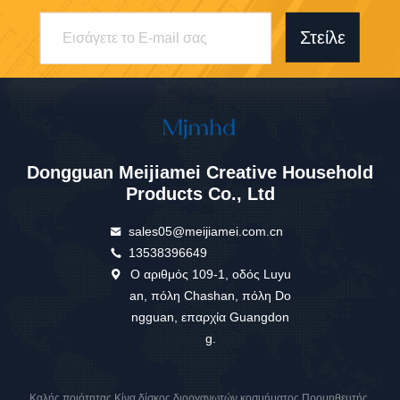
Στείλε
Dongguan Meijiamei Creative Household
Products Co., Ltd
sales05@meijiamei.com.cn
13538396649
Ο αριθμός 109-1, οδός Luyu
an, πόλη Chashan, πόλη Do
ngguan, επαρχία Guangdon
g.
Καλής ποιότητας Κίνα δίσκος διοργανωτών κοσμήματος Προμηθευτής.