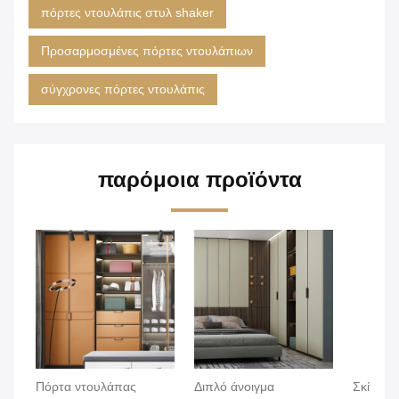
πόρτες ντουλάπις στυλ shaker
Προσαρμοσμένες πόρτες ντουλάπιων
σύγχρονες πόρτες ντουλάπις
παρόμοια προϊόντα
Πόρτα ντουλάπας
Διπλό άνοιγμα
Σκίτιση