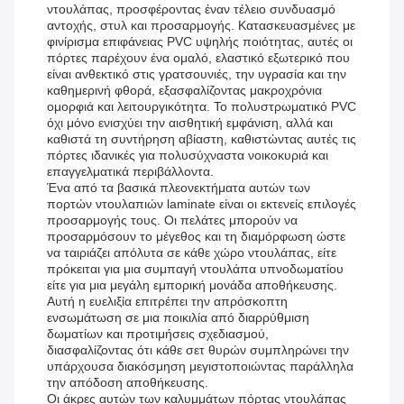
ντουλάπας, προσφέροντας έναν τέλειο συνδυασμό
αντοχής, στυλ και προσαρμογής. Κατασκευασμένες με
φινίρισμα επιφάνειας PVC υψηλής ποιότητας, αυτές οι
πόρτες παρέχουν ένα ομαλό, ελαστικό εξωτερικό που
είναι ανθεκτικό στις γρατσουνιές, την υγρασία και την
καθημερινή φθορά, εξασφαλίζοντας μακροχρόνια
ομορφιά και λειτουργικότητα. Το πολυστρωματικό PVC
όχι μόνο ενισχύει την αισθητική εμφάνιση, αλλά και
καθιστά τη συντήρηση αβίαστη, καθιστώντας αυτές τις
πόρτες ιδανικές για πολυσύχναστα νοικοκυριά και
επαγγελματικά περιβάλλοντα.
Ένα από τα βασικά πλεονεκτήματα αυτών των
πορτών ντουλαπιών laminate είναι οι εκτενείς επιλογές
προσαρμογής τους. Οι πελάτες μπορούν να
προσαρμόσουν το μέγεθος και τη διαμόρφωση ώστε
να ταιριάζει απόλυτα σε κάθε χώρο ντουλάπας, είτε
πρόκειται για μια συμπαγή ντουλάπα υπνοδωματίου
είτε για μια μεγάλη εμπορική μονάδα αποθήκευσης.
Αυτή η ευελιξία επιτρέπει την απρόσκοπτη
ενσωμάτωση σε μια ποικιλία από διαρρύθμιση
δωματίων και προτιμήσεις σχεδιασμού,
διασφαλίζοντας ότι κάθε σετ θυρών συμπληρώνει την
υπάρχουσα διακόσμηση μεγιστοποιώντας παράλληλα
την απόδοση αποθήκευσης.
Οι άκρες αυτών των καλυμμάτων πόρτας ντουλάπας