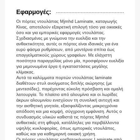
Εφαρμογές:
Οι πόρτες ντουλάπας Mjmhd Laminate, καταγωγής
Κίνας, αποτελούν εξαιρετική επιλογή τόσο για οικιακές
όσο και για εμπορικές εφαρμογές ντουλάπας.
Σχεδιασμένες με γνώμονα την ευελιξία και την
ανθεκτικότητα, αυτές οι πόρτες είναι ιδανικές για ένα
ευρύ φάσμα ρυθμίσεων, από μοντέρνα σπίτια έως
επαγγελματικούς χώρους γραφείων. Με ελάχιστη
ποσότητα παραγγελίας μόνο μία, προσφέρουν ευελιξία
για μεμονωμένα έργα ή εγκαταστάσεις μεγάλης
κλίμακας.
Αυτά τα καλύμματα πορτών ντουλάπας laminate
διαθέτουν στυλ ανοίγματος διπλής αιώρησης (με
μεντεσέδες), παρέχοντας εύκολη πρόσβαση και ομαλή
λειτουργία. Το πλαίσιο από αλουμίνιο και οι λωρίδες
άκρων αλουμινίου ενισχύουν τη συνολική αντοχή και
την αισθητική γοητεία, εξασφαλίζοντας μακροχρόνια
απόδοση και μια κομψή, σύγχρονη εμφάνιση. Αυτός ο
συνδυασμός υλικών καθιστά τις πόρτες Mjmhd
ανθεκτικές στη φθορά, κατάλληλες για περιβάλλοντα
υψηλής κυκλοφορίας, όπως εμπορικές ντουλάπες,
καθώς και για καθημερινή οικιακή χρήση.
Οι πόρτες ντουλάπας κρεβατοκάμαρας Laminate από