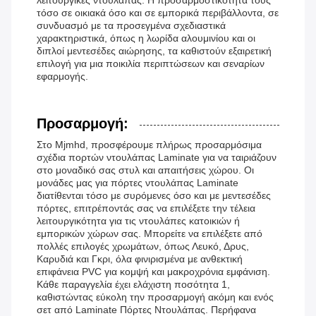
τόσο σε οικιακά όσο και σε εμπορικά περιβάλλοντα, σε
συνδυασμό με τα προσεγμένα σχεδιαστικά
χαρακτηριστικά, όπως η λωρίδα αλουμινίου και οι
διπλοί μεντεσέδες αιώρησης, τα καθιστούν εξαιρετική
επιλογή για μια ποικιλία περιπτώσεων και σεναρίων
εφαρμογής.
Προσαρμογή:
Στο Mjmhd, προσφέρουμε πλήρως προσαρμόσιμα
σχέδια πορτών ντουλάπας Laminate για να ταιριάζουν
στο μοναδικό σας στυλ και απαιτήσεις χώρου. Οι
μονάδες μας για πόρτες ντουλάπας Laminate
διατίθενται τόσο με συρόμενες όσο και με μεντεσέδες
πόρτες, επιτρέποντάς σας να επιλέξετε την τέλεια
λειτουργικότητα για τις ντουλάπες κατοικιών ή
εμπορικών χώρων σας. Μπορείτε να επιλέξετε από
πολλές επιλογές χρωμάτων, όπως Λευκό, Δρυς,
Καρυδιά και Γκρι, όλα φινιρισμένα με ανθεκτική
επιφάνεια PVC για κομψή και μακροχρόνια εμφάνιση.
Κάθε παραγγελία έχει ελάχιστη ποσότητα 1,
καθιστώντας εύκολη την προσαρμογή ακόμη και ενός
σετ από Laminate Πόρτες Ντουλάπας. Περήφανα