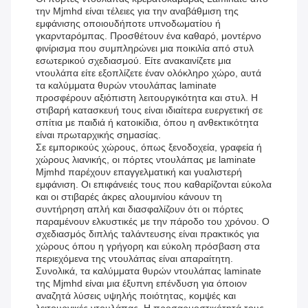
την Mjmhd είναι τέλειες για την αναβάθμιση της
εμφάνισης οποιουδήποτε υπνοδωματίου ή
γκαρνταρόμπας. Προσθέτουν ένα καθαρό, μοντέρνο
φινίρισμα που συμπληρώνει μια ποικιλία από στυλ
εσωτερικού σχεδιασμού. Είτε ανακαινίζετε μια
ντουλάπα είτε εξοπλίζετε έναν ολόκληρο χώρο, αυτά
τα καλύμματα θυρών ντουλάπας laminate
προσφέρουν αξιόπιστη λειτουργικότητα και στυλ. Η
στιβαρή κατασκευή τους είναι ιδιαίτερα ευεργετική σε
σπίτια με παιδιά ή κατοικίδια, όπου η ανθεκτικότητα
είναι πρωταρχικής σημασίας.
Σε εμπορικούς χώρους, όπως ξενοδοχεία, γραφεία ή
χώρους λιανικής, οι πόρτες ντουλάπας με laminate
Mjmhd παρέχουν επαγγελματική και γυαλιστερή
εμφάνιση. Οι επιφάνειές τους που καθαρίζονται εύκολα
και οι στιβαρές άκρες αλουμινίου κάνουν τη
συντήρηση απλή και διασφαλίζουν ότι οι πόρτες
παραμένουν ελκυστικές με την πάροδο του χρόνου. Ο
σχεδιασμός διπλής ταλάντευσης είναι πρακτικός για
χώρους όπου η γρήγορη και εύκολη πρόσβαση στα
περιεχόμενα της ντουλάπας είναι απαραίτητη.
Συνολικά, τα καλύμματα θυρών ντουλάπας laminate
της Mjmhd είναι μια έξυπνη επένδυση για όποιον
αναζητά λύσεις υψηλής ποιότητας, κομψές και
λειτουργικές ντουλάπας. Η προσαρμοστικότητά τους