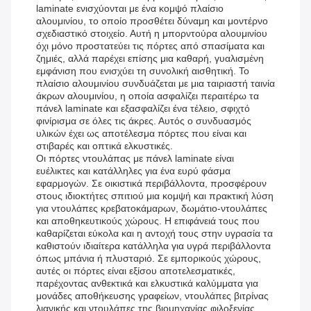
laminate ενισχύονται με ένα κομψό πλαίσιο
αλουμινίου, το οποίο προσθέτει δύναμη και μοντέρνο
σχεδιαστικό στοιχείο. Αυτή η μπορντούρα αλουμινίου
όχι μόνο προστατεύει τις πόρτες από σπασίματα και
ζημιές, αλλά παρέχει επίσης μια καθαρή, γυαλισμένη
εμφάνιση που ενισχύει τη συνολική αισθητική. Το
πλαίσιο αλουμινίου συνδυάζεται με μια ταιριαστή ταινία
άκρων αλουμινίου, η οποία ασφαλίζει περαιτέρω τα
πάνελ laminate και εξασφαλίζει ένα τέλειο, σφιχτό
φινίρισμα σε όλες τις άκρες. Αυτός ο συνδυασμός
υλικών έχει ως αποτέλεσμα πόρτες που είναι και
στιβαρές και οπτικά ελκυστικές.
Οι πόρτες ντουλάπας με πάνελ laminate είναι
ευέλικτες και κατάλληλες για ένα ευρύ φάσμα
εφαρμογών. Σε οικιστικά περιβάλλοντα, προσφέρουν
στους ιδιοκτήτες σπιτιού μια κομψή και πρακτική λύση
για ντουλάπες κρεβατοκάμαρων, δωμάτιο-ντουλάπες
και αποθηκευτικούς χώρους. Η επιφάνειά τους που
καθαρίζεται εύκολα και η αντοχή τους στην υγρασία τα
καθιστούν ιδιαίτερα κατάλληλα για υγρά περιβάλλοντα
όπως μπάνια ή πλυσταριό. Σε εμπορικούς χώρους,
αυτές οι πόρτες είναι εξίσου αποτελεσματικές,
παρέχοντας ανθεκτικά και ελκυστικά καλύμματα για
μονάδες αποθήκευσης γραφείων, ντουλάπες βιτρίνας
λιανικής και ντουλάπες της βιομηχανίας φιλοξενίας.