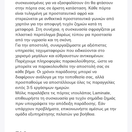
συσκευασμένες για να εξασφαλίσουν ότι θα φτάσουν
στην πόρτα σας σε άριστη κατάσταση. Κάθε πόρτα
είναι τυλιγμένη με προστατευτικό αφρό και
στερεώνεται με ανθεκτικά προστατευτικά γωνιών από
χαρτόνι για την αποφυγή τυχόν ζημιών κατά τη
μεταφορά. Στη συνέχεια, η συσκευασία σφραγίζεται με
πλαστικό περιτύλιγμα βαρέως τύπου για προστασία
από την υγρασία και τη σκόνη.
Για την αποστολή, συνεργαζόμαστε με αξιόπιστες
υπηρεσίες ταχυμεταφορών που ειδικεύονται στο
χειρισμό μεγάλων και εύθραυστων αντικειμένων.
Παρέχουμε πληροφορίες παρακολούθησης, ώστε να
μπορείτε να παρακολουθείτε την αποστολή σας σε
κάθε βήμα. Οι χρόνοι παράδοσης μπορεί να
διαφέρουν ανάλογα με την τοποθεσία σας, αλλά
προσπαθούμε να αποστέλλουμε όλες τις παραγγελίες
εντός 3-5 εργάσιμων ημερών.
Μόλις παραλάβετε τις πόρτες ντουλάπας Laminate,
επιθεωρήστε τη συσκευασία για τυχόν σημάδια ζημιάς
πριν υπογράψετε την απόδειξη παράδοσης. Εάν
υπάρχουν προβλήματα, επικοινωνήστε αμέσως με την
ομάδα εξυπηρέτησης πελατών για βοήθεια.