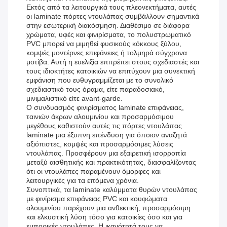
Εκτός από τα λειτουργικά τους πλεονεκτήματα, αυτές
οι laminate πόρτες ντουλάπας συμβάλλουν σημαντικά
στην εσωτερική διακόσμηση. Διαθέσιμο σε διάφορα
χρώματα, υφές και φινιρίσματα, το πολυστρωματικό
PVC μπορεί να μιμηθεί φυσικούς κόκκους ξύλου,
κομψές μοντέρνες επιφάνειες ή τολμηρά σύγχρονα
μοτίβα. Αυτή η ευελιξία επιτρέπει στους σχεδιαστές και
τους ιδιοκτήτες κατοικιών να επιτύχουν μια συνεκτική
εμφάνιση που ευθυγραμμίζεται με το συνολικό
σχεδιαστικό τους όραμα, είτε παραδοσιακό,
μινιμαλιστικό είτε avant-garde.
Ο συνδυασμός φινιρίσματος laminate επιφάνειας,
ταινιών άκρων αλουμινίου και προσαρμόσιμου
μεγέθους καθιστούν αυτές τις πόρτες ντουλάπας
laminate μια έξυπνη επένδυση για όποιον αναζητά
αξιόπιστες, κομψές και προσαρμόσιμες λύσεις
ντουλάπας. Προσφέρουν μια εξαιρετική ισορροπία
μεταξύ αισθητικής και πρακτικότητας, διασφαλίζοντας
ότι οι ντουλάπες παραμένουν όμορφες και
λειτουργικές για τα επόμενα χρόνια.
Συνοπτικά, τα laminate καλύμματα θυρών ντουλάπας
με φινίρισμα επιφάνειας PVC και κουφώματα
αλουμινίου παρέχουν μια ανθεκτική, προσαρμόσιμη
και ελκυστική λύση τόσο για κατοικίες όσο και για
εμπορικές ντουλάπες. Η ικανότητά τους να