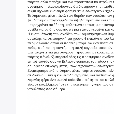
πόρτας αλλά παρέχει και ένα προστατευτικό στρώμα π
συντήρηση, εξασφαλίζοντας ότι διατηρούν την παρθέ
συμπληρώνει ένα ευρύ φάσμα στυλ εσωτερικού σχεδι
Τα λαμιναρισμένα πάνελ των θυρών των ντουλαπιών μ
ψευδώνυμο υπογραμμίζει τα υψηλά πρότυπα και την 
μακροχρόνια απόδοση, καθιστώντας τους μια οικονομ
μοτίβα για να δημιουργήσετε μια εξατομικευμένη κα
Η ενσωμάτωση των σχεδίων των λαμιναρισμένων θυρώ
ασφαλής και λειτουργική για χρόνιαΗ επιφάνεια του λ
περιβάλλοντα όπου οι πόρτες μπορεί να εκτίθενται σ
καθαρισμό και τη συντήρηση απλή εργασία, απαιτώντα
Είτε ψάχνετε για μια σύγχρονη εμφάνιση με κομψές, μ
πόρτες πάνελ εξυπηρετεί όλες τις προτιμήσεις σχεδι
επιτρέποντάς σας να βελτιστοποιήσετε τον χώρο της 
δημοφιλής επιλογή μεταξύ των σχεδιαστών εσωτερικώ
Συμπερασματικά, οι λαμινισμένες πόρτες ντουλάπι είν
σε διακινούμενα ή κυψελώδη σχήματα, και ανθεκτικό φ
λαμινίτη φέρει ένα υψηλό επίπεδο ποιότητας και ευελ
ελκυστικός.Εξερευνήστε την εκτεταμένη γκάμα των σχεδ
ντουλάπας σας σήμερα.