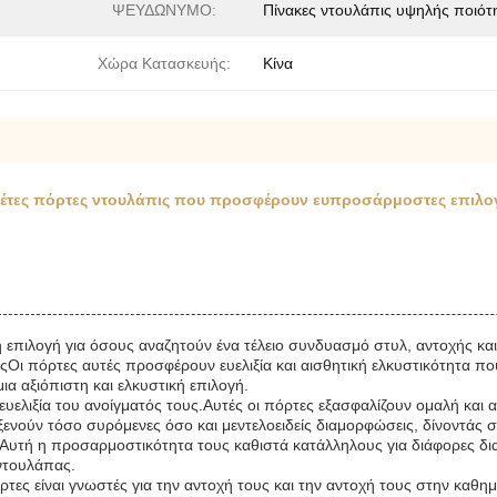
ΨΕΥΔΩΝΥΜΟ:
Πίνακες ντουλάπις υψηλής ποιότ
Χώρα Κατασκευής:
Κίνα
νέτες πόρτες ντουλάπις που προσφέρουν ευπροσάρμοστες επιλογ
κή επιλογή για όσους αναζητούν ένα τέλειο συνδυασμό στυλ, αντοχής και
άπεςΟι πόρτες αυτές προσφέρουν ευελιξία και αισθητική ελκυστικότητ
 αξιόπιστη και ελκυστική επιλογή.
ευελιξία του ανοίγματός τους.Αυτές οι πόρτες εξασφαλίζουν ομαλή κα
οξενούν τόσο συρόμενες όσο και μεντελοειδείς διαμορφώσεις, δίνοντάς σ
ας.Αυτή η προσαρμοστικότητα τους καθιστά κατάλληλους για διάφορες δ
ντουλάπας.
ες είναι γνωστές για την αντοχή τους και την αντοχή τους στην καθημ