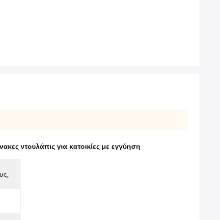
νακες ντουλάπις για κατοικίες με εγγύηση
υς,