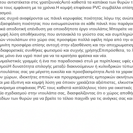
ου αντιστέκεται στις γρατζουνιέςΑυτό καθιστά τα καπάκια των θυρών 
να τους εμφάνιση με τα χρόνια.Η κομψή επιφάνεια PVC συμβάλλει επίσ
ασμού.
ας συχνά αναφέρονται ως πάνελ κορυφαίας ποιότητας λόγω της ανώτερ
εξασφάλιση ποιότητας που ενσωματώνεται σε κάθε πάνελ που παράγουμ
ικά αποδοτική επένδυση για οποιοδήποτε έργο ντουλάπις.Μπορείτε να 
ι κομψή λύση αποθήκευσης που αντανακλά το γούστο σας και συμπληρώ
ν ντουλάπων στο χώρο σας προσφέρει πολλά οφέλη πέρα από την αισ
αμινίτη προσφέρει επίσης αντοχή στην εξασθένιση και την αποχρωματισμό
ε διαφορετικές συνθήκες φωτισμού και συχνής χρήσηςΕπιπρόσθετα, το λ
ς μόνο ένα υγρό πανί για να τα κρατήσει φρέσκα και νέα.
ινιμαλιστικές γραμμές ή ένα πιο παραδοσιακό στυλ με περίπλοκες υφές
ασμούΗ δυνατότητα επιλογής μεταξύ διακινούμενων ή κυλινδρικών τύπω
ντουλάπας σας για μέγιστη ευκολία και προσβασιμότητα.Αυτά τα χαρακτ
ν χώρων, ιδιοκτήτες σπιτιών και προγραμματιστές εμπορικών ακινήτων
αι μια έξυπνη και κομψή λύση για όποιον χρειάζεται αξιόπιστες, ελκυσ
ινίρισμα επιφάνειας PVC τους καθιστά κατάλληλους τόσο για οικιστικέ
ιξία σχεδιασμού στην ντουλάπα σας, διασφαλίζοντας ότι ο χώρος αποθήκ
ίων των θυρών για να βρείτε το τέλειο παιχνίδι για τις ανάγκες σας και