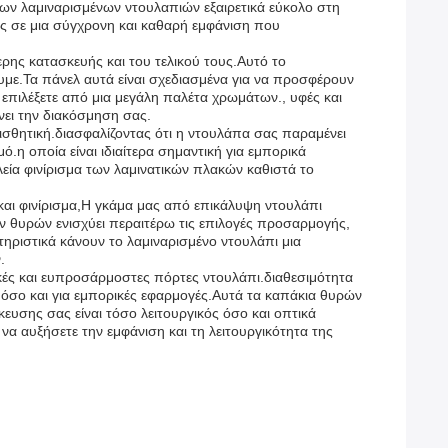
των λαμιναρισμένων ντουλαπιών εξαιρετικά εύκολο στη
ης σε μια σύγχρονη και καθαρή εμφάνιση που
ης κατασκευής και του τελικού τους.Αυτό το
ε.Τα πάνελ αυτά είναι σχεδιασμένα για να προσφέρουν
επιλέξετε από μια μεγάλη παλέτα χρωμάτων., υφές και
νει την διακόσμηση σας.
θητική.διασφαλίζοντας ότι η ντουλάπα σας παραμένει
.η οποία είναι ιδιαίτερα σημαντική για εμπορικά
εία φινίρισμα των λαμινατικών πλακών καθιστά το
 και φινίρισμα,Η γκάμα μας από επικάλυψη ντουλάπι
ν θυρών ενισχύει περαιτέρω τις επιλογές προσαρμογής,
ηριστικά κάνουν το λαμιναρισμένο ντουλάπι μια
.
τικές και ευπροσάρμοστες πόρτες ντουλάπι.διαθεσιμότητα
ς όσο και για εμπορικές εφαρμογές.Αυτά τα καπάκια θυρών
ευσης σας είναι τόσο λειτουργικός όσο και οπτικά
 να αυξήσετε την εμφάνιση και τη λειτουργικότητα της