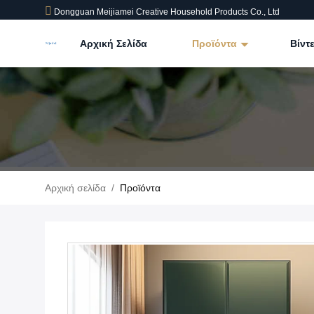
Dongguan Meijiamei Creative Household Products Co., Ltd
Αρχική Σελίδα
Προϊόντα
Βίντ
Αρχική σελίδα
/
Προϊόντα