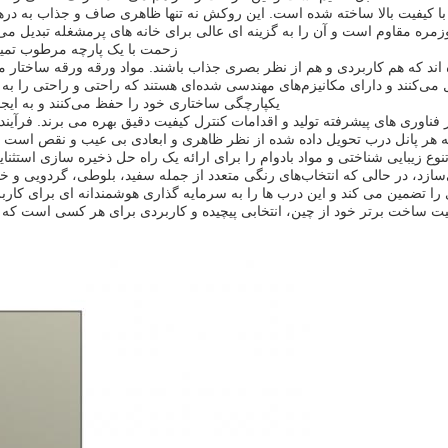
وشش سطحی پانل های درب کمد لمینت از لمینت PVC با کیفیت بالا ساخته شده است. این روکش نه تنها ظاه
ه مقاوم است و آن را به گزینه ای عالی برای خانه های پرمشغله تبدیل می 
زحمت با یک پارچه مرطوب تمیز ک
د که هم کاربردی و هم از نظر بصری جذاب باشند. مواد ورقه ورقه ساختار مح
می‌کنند و دارای مکانیزم‌های مهندسی شده‌ای هستند که راحتی و راحتی را به اس
یکپارچگی ساختاری خود را حفظ می‌کنند و به ایج
ناوری های پیشرفته تولید و اقدامات کنترل کیفیت دقیق بهره می برند. فرآیند ت
 هر پانل درب تحویل داده شده از نظر ظاهری و ابعادی بی عیب و نقص است و 
یبایی شناختی و مواد بادوام را برای ارائه یک راه حل ذخیره سازی استثنایی ت
‌سازد، در حالی که انتخاب‌های رنگی متعدد از جمله سفید، بلوطی، گردویی و خ
 سهولت نگهداری را تضمین می کند و این درب ها را به سرمایه گذاری هوشمندانه ای برا
یت ساخت برتر خود از چین، انتخابی پیچیده و کاربردی برای هر کسی است که ب