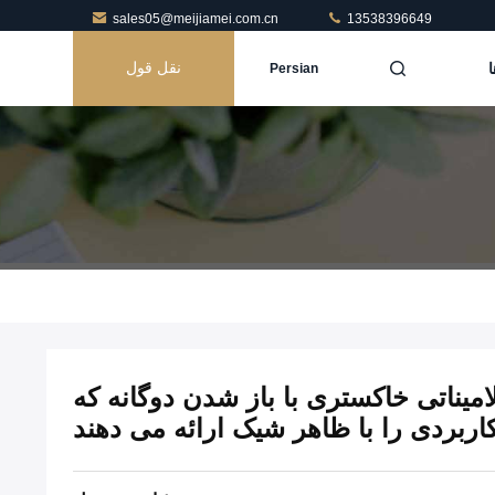
sales05@meijiamei.com.cn
13538396649
ا
نقل قول
Persian
میناتی خاکستری با باز شدن دوگانه که
ربردی را با ظاهر شیک ارائه می دهند