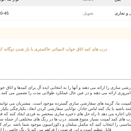
 و تجاری
تحویل:
30-45 رو
درب های کمد اتاق خواب لامیناتی خاکستری با باز شدن دوگانه ک
 سازی را ارائه می دهند و آنها را به انتخابی ایده آل برای کمدها و اتاق خوا
ی ارائه می دهند و در عین حال عملکرد طولانی مدت را تضمین می کنند. این د
نت ما، گزینه های سفارشی سازی گسترده موجود است. مشتریان می توانند انداز
 باشید یا یک کمد لباس جادار، توانایی سفارشی کردن ابعاد، یکپارچگی یکپارچ
ن اجازه می دهد تا راه حل های ذخیره سازی منحصر به فردی ایجاد کنند که فض
 درب های کمد لمینت بسیار متنوع هستند. درب ها در رنگ های مختلفی از جمله
ه مناسبی را انتخاب کنید که مکمل مبلمان و دکوراسیون موجود شما باشد. برا
قابل تنظیم است و این فرصت را فراهم می کند تا رنگ خاصی را انت