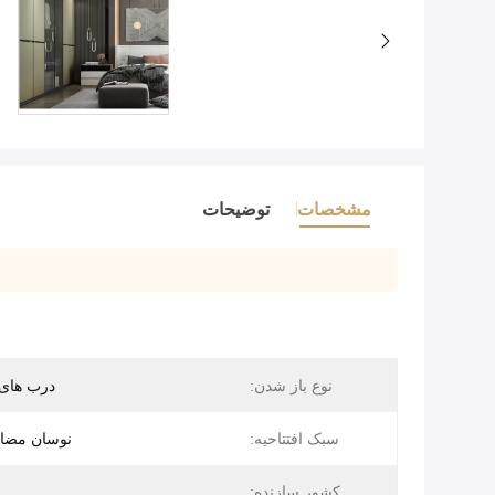
مشخصات
توضیحات
نوع باز شدن:
درب های 
سبک افتتاحیه:
نوسان مضاع
کشور سازنده: