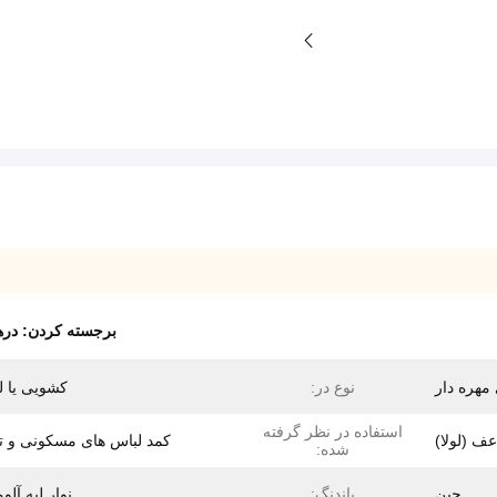
برجسته کردن:
دره
مهره دار
نوع در:
کشویی یا ل
استفاده در نظر گرفته
ف (لولا)
کمد لباس های مسکونی و ت
شده:
چین
باندنگ:
نوار لبه آلوم