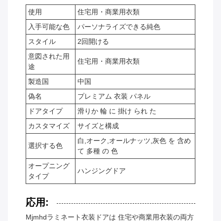
使用
住宅用・商業用衣類
入手可能な色
パーソナライズできる純色
スタイル
2回開ける
意図された用
住宅用・商業用衣類
途
製造国
中国
偽名
プレミアム 衣装 パネル
ドアタイプ
滑りか 輪 に 掛け られ た
カスタマイズ
サイズと構成
白,オーク,オールナッツ,灰色 を 含め
選択する色
て 多種 の 色
オープニング
ハンジングドア
タイプ
応用:
Mjmhdラミネート衣装ドアは 住宅や商業用衣装の両方