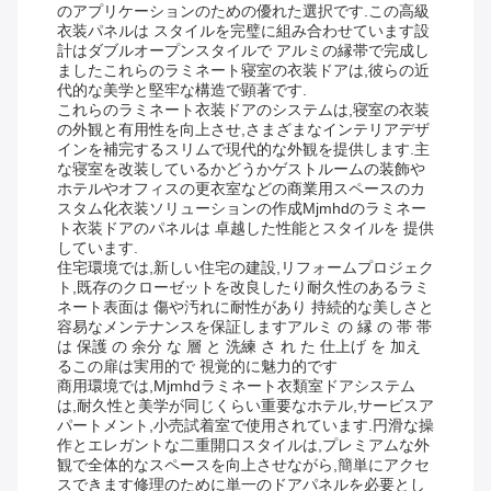
のアプリケーションのための優れた選択です.この高級
衣装パネルは スタイルを完璧に組み合わせています設
計はダブルオープンスタイルで アルミの縁帯で完成し
ましたこれらのラミネート寝室の衣装ドアは,彼らの近
代的な美学と堅牢な構造で顕著です.
これらのラミネート衣装ドアのシステムは,寝室の衣装
の外観と有用性を向上させ,さまざまなインテリアデザ
インを補完するスリムで現代的な外観を提供します.主
な寝室を改装しているかどうかゲストルームの装飾や
ホテルやオフィスの更衣室などの商業用スペースのカ
スタム化衣装ソリューションの作成Mjmhdのラミネー
ト衣装ドアのパネルは 卓越した性能とスタイルを 提供
しています.
住宅環境では,新しい住宅の建設,リフォームプロジェク
ト,既存のクローゼットを改良したり耐久性のあるラミ
ネート表面は 傷や汚れに耐性があり 持続的な美しさと
容易なメンテナンスを保証しますアルミ の 縁 の 帯 帯
は 保護 の 余分 な 層 と 洗練 さ れ た 仕上げ を 加え
るこの扉は実用的で 視覚的に魅力的です
商用環境では,Mjmhdラミネート衣類室ドアシステム
は,耐久性と美学が同じくらい重要なホテル,サービスア
パートメント,小売試着室で使用されています.円滑な操
作とエレガントな二重開口スタイルは,プレミアムな外
観で全体的なスペースを向上させながら,簡単にアクセ
スできます修理のために単一のドアパネルを必要とし