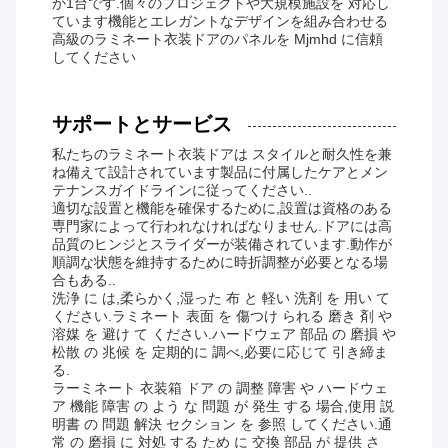
か1台です.個々のプロジェクトや大規模施設を 対応し
ています機能とエレガントなデザインを組み合わせる
高級のラミネート衣装ドアのパネルを Mjmhd に信頼
してください
サポートとサービス
私たちのラミネート衣装ドアは スタイルと耐久性を兼
ね備えて設計されています製品に付属したケアとメン
テナンスガイドラインに従ってください..
適切な設置と機能を確保するために,設置は資格のある
専門家によって行われなければなりません.ドアには高
品質のヒンジとスライダーが装備されています.動作が
順調な状態を維持するために時折調整が必要となる場
合もある..
洗浄 に は,柔らかく,湿った 布 と 軽い 洗剤 を 用い て
ください.ラミネート 表面 を 傷つけ られる 磨き 剤 や
溶媒 を 避け て ください.ハードウェア 部品 の 磨損 や
松散 の 兆候 を 定期的に 調べ,必要に応じて 引き締ま
る.
ラーミネート 衣装箱 ドア の 調整 障害 や ハードウェ
ア 機能 障害 の よう な 問題 が 発生 する 場合,使用 説
明書 の 問題 解決 セクション を 参照 してください.通
常 の 磨損 に 対処 する ため に 交換 部品 が 提供 さ