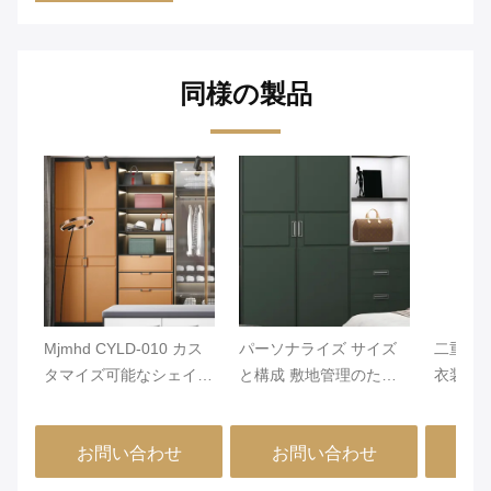
同様の製品
Mjmhd CYLD-010 カス
パーソナライズ サイズ
二重開
タマイズ可能なシェイカ
と構成 敷地管理のため
衣装 ド
ースタイルワードローブ
に設計されたヒンジドア
または 
ドア - 22mm ENF認証パ
の開口タイプを特徴とす
イリッ
お問い合わせ
お問い合わせ
お
ーティクルボード、PVC
るラミネート完成した衣
リュー
ラミネート、アルミニウ
装ドア
保管要