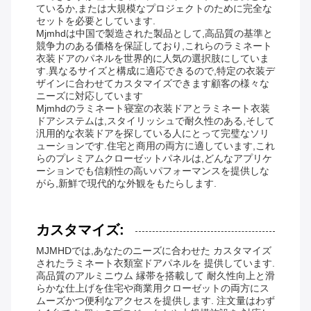
ているか,または大規模なプロジェクトのために完全な
セットを必要としています.
Mjmhdは中国で製造された製品として,高品質の基準と
競争力のある価格を保証しており,これらのラミネート
衣装ドアのパネルを世界的に人気の選択肢にしていま
す.異なるサイズと構成に適応できるので,特定の衣装デ
ザインに合わせてカスタマイズできます顧客の様々な
ニーズに対応しています
Mjmhdのラミネート寝室の衣装ドアとラミネート衣装
ドアシステムは,スタイリッシュで耐久性のある,そして
汎用的な衣装ドアを探している人にとって完璧なソリ
ューションです.住宅と商用の両方に適しています,これ
らのプレミアムクローゼットパネルは,どんなアプリケ
ーションでも信頼性の高いパフォーマンスを提供しな
がら,新鮮で現代的な外観をもたらします.
カスタマイズ:
MJMHDでは,あなたのニーズに合わせた カスタマイズ
されたラミネート衣類室ドアパネルを 提供しています.
高品質のアルミニウム 縁帯を搭載して 耐久性向上と滑
らかな仕上げを住宅や商業用クローゼットの両方にス
ムーズかつ便利なアクセスを提供します. 注文量はわず