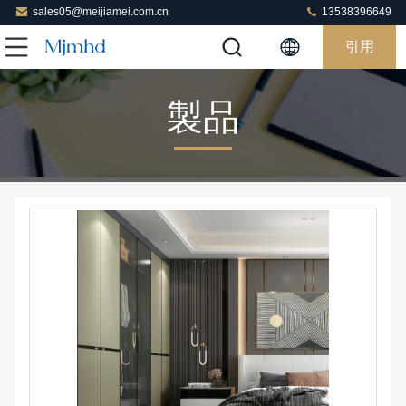
sales05@meijiamei.com.cn
13538396649
引用
製品