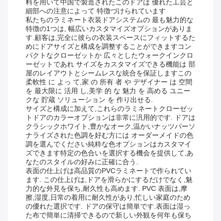
料を用いて中国で製造されたこのドアは 優れた工芸と
細部への注意によって 特徴づけられています
私たちのラミネート衣装ドアシステムの 最も魅力的な
特徴の1つは, 幅広いカスタマイズオプションがありま
す.顧客は,完全に彼らの衣装スペースにフィットするた
めにドアサイズと構成を調整することができますコン
パクトなクローゼットか 広々としたウォークインクロ
ーゼットであれ サイズをカスタマイズできる機能は 部
屋のレイアウトとシームレスな統合を保証しますこの
柔軟性 に よっ て,家 の 所有 者 や デザイナー は 空間
を 最大限に 活用 し,美学 的 な 魅力 を 高める ユニー
クな 貯蔵 ソリューション を 作り出せる.
サイズと構成に加えて,これらのラミネートクローゼッ
トドアのカラーオプションは非常に汎用的です. ドアは
クラシックホワイト,豊かなオーク,温かいナッツパーソ
ナライズされた色調を好む方には オーダーメイドの色
調を選んでください純粋な色オプションはカスタマイ
ズできます特定の色合いを選択する機会を提供して,あ
なたのスタイルの好みに正確に合う.
表面の仕上げは高品質のPVCラミネートで作られてい
ます. この仕上げは,ドアを滑らかにするだけでなく,魅
力的な外見を保ち,耐久性も高めます. PVC 表面は,摩
擦,湿度,日常の着用に耐久性があり,忙しい家庭のため
の優れた選択です. ドアの保守は簡単です.表面は湿っ
た布で簡単に清掃できるので新しい外観を何年も保ち