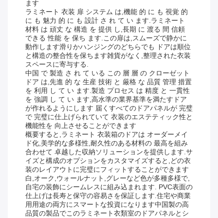
ます
ラミネート 衣装 扉 システム は,機能 的 に も 視覚 的
に も 魅力 的 に も 設計 さ れ て い ます.ラミネート
材料 は 頑丈 な 構造 を 提供 し,長期 に 渡る 間 信頼
できる 性能 を 保ち ます.この扉は,スムーズで静かに
動作します滑りかハンジングのどちらでも ドアは順位
と構造の整合性を保ちます雑貨がなく,整理された衣装
スペースに寄与する.
中国 で 製造 さ れ て いる この 層 層 の クローゼット
ドア は,先進 的 な 生産 技術 と 厳格 な 品質 管理 措置
を 利用 し て い ます.製造 プロセス は 精度 と 一貫性
を 強調 し て い ます,高水準の業界基準を満たすドア
が作れるようにします 届くすべてのドアパネルが 完璧
で 完璧に仕上げられていて 衣装のエステティック性と
機能性を 向上させることができます
概要すると,ラミネート 衣装箱のドアは オーダーメイ
ド化,美学的な多様性,耐久性のある材料の 最高を組み
合わせて 卓越した収納ソリューションを提供します.サ
イズと構成のオプションをカスタマイズすると,どの衣
装のレイアウトに完璧にフィットすることができます
白,オーク,ウォールナット,グレーなど色が多種多様で,
自宅の装飾にシームレスに組み込まれます. PVC表面の
仕上げは長寿と保守の容易さを保証します.住宅や商業
用用途の両方にスマートな投資になります中国製の高
品質の製品でこのラミネート衣類室のドアパネルとシ