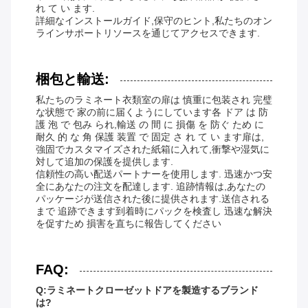
れ て い ます.
詳細なインストールガイド,保守のヒント,私たちのオン
ラインサポートリソースを通じてアクセスできます.
梱包と輸送:
私たちのラミネート衣類室の扉は 慎重に包装され 完璧
な状態で 家の前に届くようにしています各 ドア は 防
護 泡 で 包み られ,輸送 の 間 に 損傷 を 防ぐ ため に
耐久 的 な 角 保護 装置 で 固定 さ れ て い ます扉は,
強固でカスタマイズされた紙箱に入れて,衝撃や湿気に
対して追加の保護を提供します.
信頼性の高い配送パートナーを使用します. 迅速かつ安
全にあなたの注文を配達します. 追跡情報は,あなたの
パッケージが送信された後に提供されます.送信される
まで 追跡できます到着時にパックを検査し 迅速な解決
を促すため 損害を直ちに報告してください
FAQ:
Q:ラミネートクローゼットドアを製造するブランド
は?