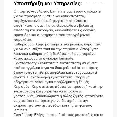
Υποστήριξη και Υπηρεσίες:
Οι πόρτες ντουλάπας Laminate μας έχουν σχεδιαστεί
για να προσφέρουν στυλ και ανθεκτικότητα,
παρέχοντας ένα κομψό φινίρισμα στις λύσεις
αποθήκευσης σας. Για να εξασφαλίσετε βέλτιστη
απόδοση και μακροζωία, ακολουθήστε τις οδηγίες
φροντίδας και συντήρησης που περιγράφονται
παρακάτω.
Καθαρισμός: Χρησιμοποιήστε ένα μαλακό, υγρό πανί
για να σκουπίζετε τακτικά την επιφάνεια. Αποφύγετε
λειαντικά καθαριστικά ή διαλύτες καθώς μπορεί να
καταστρέψουν το φινίρισμα laminate.
Εγκατάσταση: Συνιστάται η εγκατάσταση να γίνεται
από επαγγελματία για να διασφαλιστεί ότι οι πόρτες
έχουν τοποθετηθεί με ασφάλεια και ευθυγραμμιστεί
σωστά. Η ακατάλληλη εγκατάσταση μπορεί να
οδηγήσει σε λειτουργικά προβλήματα ή ζημιές.
Χειρισμός: Χειριστείτε τις πόρτες με προσοχή κατά την
εγκατάσταση και χρήση για να αποφύγετε
γρατσουνιές, βαθουλώματα ή άλλες ζημιές. Αποφύγετε
να χτυπάτε τις πόρτες για να διατηρήσετε την
ακεραιότητα των μεντεσέδων και της επιφάνειας
laminate.
Συντήρηση: Ελέγχετε περιοδικά τους μεντεσέδες και τα