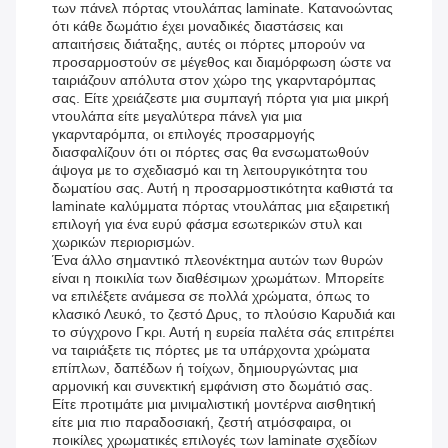
των πάνελ πόρτας ντουλάπας laminate. Κατανοώντας
ότι κάθε δωμάτιο έχει μοναδικές διαστάσεις και
απαιτήσεις διάταξης, αυτές οι πόρτες μπορούν να
προσαρμοστούν σε μέγεθος και διαμόρφωση ώστε να
ταιριάζουν απόλυτα στον χώρο της γκαρνταρόμπας
σας. Είτε χρειάζεστε μια συμπαγή πόρτα για μια μικρή
ντουλάπα είτε μεγαλύτερα πάνελ για μια
γκαρνταρόμπα, οι επιλογές προσαρμογής
διασφαλίζουν ότι οι πόρτες σας θα ενσωματωθούν
άψογα με το σχεδιασμό και τη λειτουργικότητα του
δωματίου σας. Αυτή η προσαρμοστικότητα καθιστά τα
laminate καλύμματα πόρτας ντουλάπας μια εξαιρετική
επιλογή για ένα ευρύ φάσμα εσωτερικών στυλ και
χωρικών περιορισμών.
Ένα άλλο σημαντικό πλεονέκτημα αυτών των θυρών
είναι η ποικιλία των διαθέσιμων χρωμάτων. Μπορείτε
να επιλέξετε ανάμεσα σε πολλά χρώματα, όπως το
κλασικό Λευκό, το ζεστό Δρυς, το πλούσιο Καρυδιά και
το σύγχρονο Γκρι. Αυτή η ευρεία παλέτα σάς επιτρέπει
να ταιριάξετε τις πόρτες με τα υπάρχοντα χρώματα
επίπλων, δαπέδων ή τοίχων, δημιουργώντας μια
αρμονική και συνεκτική εμφάνιση στο δωμάτιό σας.
Είτε προτιμάτε μια μινιμαλιστική μοντέρνα αισθητική
είτε μια πιο παραδοσιακή, ζεστή ατμόσφαιρα, οι
ποικίλες χρωματικές επιλογές των laminate σχεδίων