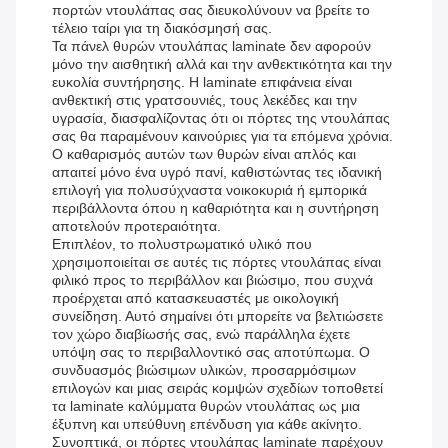
πορτών ντουλάπας σας διευκολύνουν να βρείτε το
τέλειο ταίρι για τη διακόσμησή σας.
Τα πάνελ θυρών ντουλάπας laminate δεν αφορούν
μόνο την αισθητική αλλά και την ανθεκτικότητα και την
ευκολία συντήρησης. Η laminate επιφάνεια είναι
ανθεκτική στις γρατσουνιές, τους λεκέδες και την
υγρασία, διασφαλίζοντας ότι οι πόρτες της ντουλάπας
σας θα παραμένουν καινούριες για τα επόμενα χρόνια.
Ο καθαρισμός αυτών των θυρών είναι απλός και
απαιτεί μόνο ένα υγρό πανί, καθιστώντας τες ιδανική
επιλογή για πολυσύχναστα νοικοκυριά ή εμπορικά
περιβάλλοντα όπου η καθαριότητα και η συντήρηση
αποτελούν προτεραιότητα.
Επιπλέον, το πολυστρωματικό υλικό που
χρησιμοποιείται σε αυτές τις πόρτες ντουλάπας είναι
φιλικό προς το περιβάλλον και βιώσιμο, που συχνά
προέρχεται από κατασκευαστές με οικολογική
συνείδηση. Αυτό σημαίνει ότι μπορείτε να βελτιώσετε
τον χώρο διαβίωσής σας, ενώ παράλληλα έχετε
υπόψη σας το περιβαλλοντικό σας αποτύπωμα. Ο
συνδυασμός βιώσιμων υλικών, προσαρμόσιμων
επιλογών και μιας σειράς κομψών σχεδίων τοποθετεί
τα laminate καλύμματα θυρών ντουλάπας ως μια
έξυπνη και υπεύθυνη επένδυση για κάθε ακίνητο.
Συνοπτικά, οι πόρτες ντουλάπας laminate παρέχουν