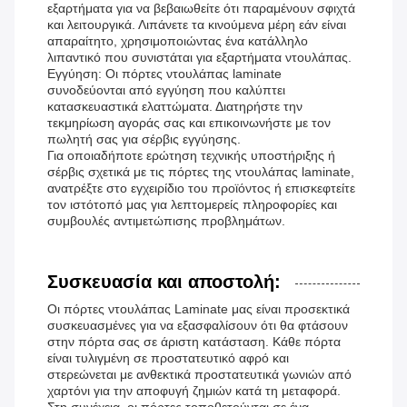
εξαρτήματα για να βεβαιωθείτε ότι παραμένουν σφιχτά
και λειτουργικά. Λιπάνετε τα κινούμενα μέρη εάν είναι
απαραίτητο, χρησιμοποιώντας ένα κατάλληλο
λιπαντικό που συνιστάται για εξαρτήματα ντουλάπας.
Εγγύηση: Οι πόρτες ντουλάπας laminate
συνοδεύονται από εγγύηση που καλύπτει
κατασκευαστικά ελαττώματα. Διατηρήστε την
τεκμηρίωση αγοράς σας και επικοινωνήστε με τον
πωλητή σας για σέρβις εγγύησης.
Για οποιαδήποτε ερώτηση τεχνικής υποστήριξης ή
σέρβις σχετικά με τις πόρτες της ντουλάπας laminate,
ανατρέξτε στο εγχειρίδιο του προϊόντος ή επισκεφτείτε
τον ιστότοπό μας για λεπτομερείς πληροφορίες και
συμβουλές αντιμετώπισης προβλημάτων.
Συσκευασία και αποστολή:
Οι πόρτες ντουλάπας Laminate μας είναι προσεκτικά
συσκευασμένες για να εξασφαλίσουν ότι θα φτάσουν
στην πόρτα σας σε άριστη κατάσταση. Κάθε πόρτα
είναι τυλιγμένη σε προστατευτικό αφρό και
στερεώνεται με ανθεκτικά προστατευτικά γωνιών από
χαρτόνι για την αποφυγή ζημιών κατά τη μεταφορά.