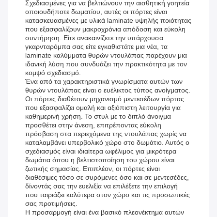
Σχεδιασμένες για να βελτιώνουν την αισθητική γοητεία
οποιουδήποτε δωματίου, αυτές οι πόρτες είναι
κατασκευασμένες με υλικά laminate υψηλής ποιότητας
που εξασφαλίζουν μακροχρόνια απόδοση και εύκολη
συντήρηση. Είτε ανακαινίζετε την υπάρχουσα
γκαρνταρόμπα σας είτε εγκαθιστάτε μια νέα, τα
laminate καλύμματα θυρών ντουλάπας παρέχουν μια
ιδανική λύση που συνδυάζει την πρακτικότητα με τον
κομψό σχεδιασμό.
Ένα από τα χαρακτηριστικά γνωρίσματα αυτών των
θυρών ντουλάπας είναι ο ευέλικτος τύπος ανοίγματος.
Οι πόρτες διαθέτουν μηχανισμό μεντεσέδων πόρτας
που εξασφαλίζει ομαλή και αξιόπιστη λειτουργία για
καθημερινή χρήση. Το στυλ με το διπλό άνοιγμα
προσθέτει στην άνεση, επιτρέποντας εύκολη
πρόσβαση στα περιεχόμενα της ντουλάπας χωρίς να
καταλαμβάνει υπερβολικό χώρο στο δωμάτιο. Αυτός ο
σχεδιασμός είναι ιδιαίτερα ωφέλιμος για μικρότερα
δωμάτια όπου η βελτιστοποίηση του χώρου είναι
ζωτικής σημασίας. Επιπλέον, οι πόρτες είναι
διαθέσιμες τόσο σε συρόμενες όσο και σε μεντεσέδες,
δίνοντάς σας την ευελιξία να επιλέξετε την επιλογή
που ταιριάζει καλύτερα στον χώρο και τις προσωπικές
σας προτιμήσεις.
Η προσαρμογή είναι ένα βασικό πλεονέκτημα αυτών