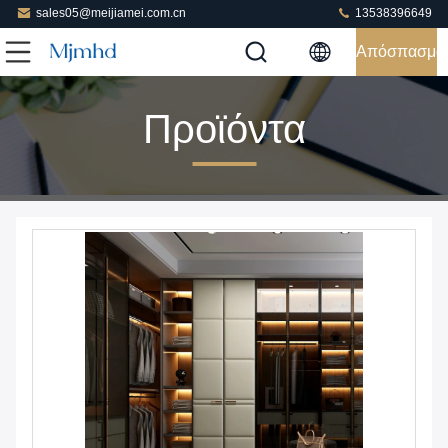
sales05@meijiamei.com.cn
13538396649
Απόσπασμα
Προϊόντα