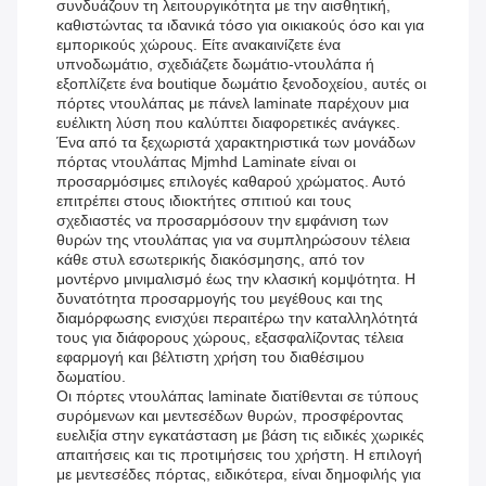
συνδυάζουν τη λειτουργικότητα με την αισθητική,
καθιστώντας τα ιδανικά τόσο για οικιακούς όσο και για
εμπορικούς χώρους. Είτε ανακαινίζετε ένα
υπνοδωμάτιο, σχεδιάζετε δωμάτιο-ντουλάπα ή
εξοπλίζετε ένα boutique δωμάτιο ξενοδοχείου, αυτές οι
πόρτες ντουλάπας με πάνελ laminate παρέχουν μια
ευέλικτη λύση που καλύπτει διαφορετικές ανάγκες.
Ένα από τα ξεχωριστά χαρακτηριστικά των μονάδων
πόρτας ντουλάπας Mjmhd Laminate είναι οι
προσαρμόσιμες επιλογές καθαρού χρώματος. Αυτό
επιτρέπει στους ιδιοκτήτες σπιτιού και τους
σχεδιαστές να προσαρμόσουν την εμφάνιση των
θυρών της ντουλάπας για να συμπληρώσουν τέλεια
κάθε στυλ εσωτερικής διακόσμησης, από τον
μοντέρνο μινιμαλισμό έως την κλασική κομψότητα. Η
δυνατότητα προσαρμογής του μεγέθους και της
διαμόρφωσης ενισχύει περαιτέρω την καταλληλότητά
τους για διάφορους χώρους, εξασφαλίζοντας τέλεια
εφαρμογή και βέλτιστη χρήση του διαθέσιμου
δωματίου.
Οι πόρτες ντουλάπας laminate διατίθενται σε τύπους
συρόμενων και μεντεσέδων θυρών, προσφέροντας
ευελιξία στην εγκατάσταση με βάση τις ειδικές χωρικές
απαιτήσεις και τις προτιμήσεις του χρήστη. Η επιλογή
με μεντεσέδες πόρτας, ειδικότερα, είναι δημοφιλής για