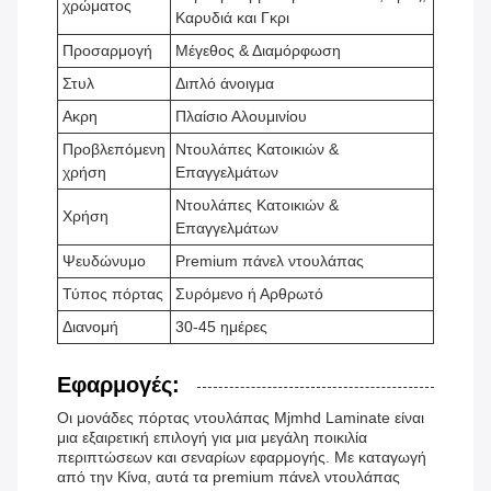
χρώματος
Καρυδιά και Γκρι
Προσαρμογή
Μέγεθος & Διαμόρφωση
Στυλ
Διπλό άνοιγμα
Ακρη
Πλαίσιο Αλουμινίου
Προβλεπόμενη
Ντουλάπες Κατοικιών &
χρήση
Επαγγελμάτων
Ντουλάπες Κατοικιών &
Χρήση
Επαγγελμάτων
Ψευδώνυμο
Premium πάνελ ντουλάπας
Τύπος πόρτας
Συρόμενο ή Αρθρωτό
Διανομή
30-45 ημέρες
Εφαρμογές:
Οι μονάδες πόρτας ντουλάπας Mjmhd Laminate είναι
μια εξαιρετική επιλογή για μια μεγάλη ποικιλία
περιπτώσεων και σεναρίων εφαρμογής. Με καταγωγή
από την Κίνα, αυτά τα premium πάνελ ντουλάπας