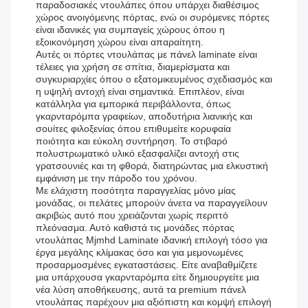
παραδοσιακές ντουλάπες όπου υπάρχει διαθέσιμος
χώρος ανοιγόμενης πόρτας, ενώ οι συρόμενες πόρτες
είναι ιδανικές για συμπαγείς χώρους όπου η
εξοικονόμηση χώρου είναι απαραίτητη.
Αυτές οι πόρτες ντουλάπας με πάνελ laminate είναι
τέλειες για χρήση σε σπίτια, διαμερίσματα και
συγκυριαρχίες όπου ο εξατομικευμένος σχεδιασμός και
η υψηλή αντοχή είναι σημαντικά. Επιπλέον, είναι
κατάλληλα για εμπορικά περιβάλλοντα, όπως
γκαρνταρόμπα γραφείων, αποδυτήρια λιανικής και
σουίτες φιλοξενίας όπου επιθυμείτε κορυφαία
ποιότητα και εύκολη συντήρηση. Το στιβαρό
πολυστρωματικό υλικό εξασφαλίζει αντοχή στις
γρατσουνιές και τη φθορά, διατηρώντας μια ελκυστική
εμφάνιση με την πάροδο του χρόνου.
Με ελάχιστη ποσότητα παραγγελίας μόνο μίας
μονάδας, οι πελάτες μπορούν άνετα να παραγγείλουν
ακριβώς αυτό που χρειάζονται χωρίς περιττό
πλεόνασμα. Αυτό καθιστά τις μονάδες πόρτας
ντουλάπας Mjmhd Laminate ιδανική επιλογή τόσο για
έργα μεγάλης κλίμακας όσο και για μεμονωμένες
προσαρμοσμένες εγκαταστάσεις. Είτε αναβαθμίζετε
μια υπάρχουσα γκαρνταρόμπα είτε δημιουργείτε μια
νέα λύση αποθήκευσης, αυτά τα premium πάνελ
ντουλάπας παρέχουν μια αξιόπιστη και κομψή επιλογή