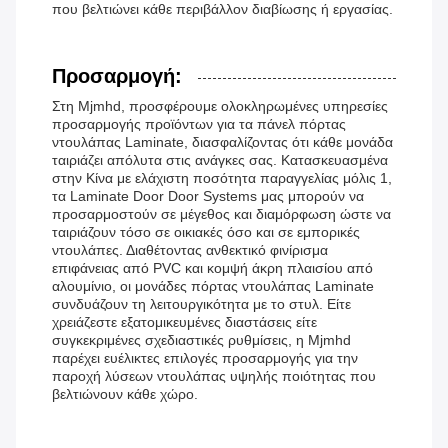
που βελτιώνει κάθε περιβάλλον διαβίωσης ή εργασίας.
Προσαρμογή:
Στη Mjmhd, προσφέρουμε ολοκληρωμένες υπηρεσίες
προσαρμογής προϊόντων για τα πάνελ πόρτας
ντουλάπας Laminate, διασφαλίζοντας ότι κάθε μονάδα
ταιριάζει απόλυτα στις ανάγκες σας. Κατασκευασμένα
στην Κίνα με ελάχιστη ποσότητα παραγγελίας μόλις 1,
τα Laminate Door Door Systems μας μπορούν να
προσαρμοστούν σε μέγεθος και διαμόρφωση ώστε να
ταιριάζουν τόσο σε οικιακές όσο και σε εμπορικές
ντουλάπες. Διαθέτοντας ανθεκτικό φινίρισμα
επιφάνειας από PVC και κομψή άκρη πλαισίου από
αλουμίνιο, οι μονάδες πόρτας ντουλάπας Laminate
συνδυάζουν τη λειτουργικότητα με το στυλ. Είτε
χρειάζεστε εξατομικευμένες διαστάσεις είτε
συγκεκριμένες σχεδιαστικές ρυθμίσεις, η Mjmhd
παρέχει ευέλικτες επιλογές προσαρμογής για την
παροχή λύσεων ντουλάπας υψηλής ποιότητας που
βελτιώνουν κάθε χώρο.