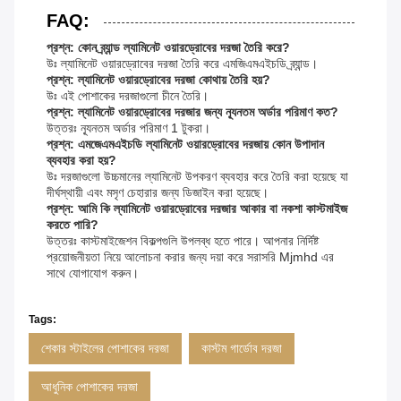
FAQ:
প্রশ্ন: কোন ব্র্যান্ড ল্যামিনেট ওয়ারড্রোবের দরজা তৈরি করে?
উঃ ল্যামিনেট ওয়ারড্রোবের দরজা তৈরি করে এমজিএমএইচডি ব্র্যান্ড।
প্রশ্ন: ল্যামিনেট ওয়ারড্রোবের দরজা কোথায় তৈরি হয়?
উঃ এই পোশাকের দরজাগুলো চীনে তৈরি।
প্রশ্ন: ল্যামিনেট ওয়ারড্রোবের দরজার জন্য ন্যূনতম অর্ডার পরিমাণ কত?
উত্তরঃ ন্যূনতম অর্ডার পরিমাণ 1 টুকরা।
প্রশ্ন: এমজেএমএইচডি ল্যামিনেট ওয়ারড্রোবের দরজায় কোন উপাদান
ব্যবহার করা হয়?
উঃ দরজাগুলো উচ্চমানের ল্যামিনেট উপকরণ ব্যবহার করে তৈরি করা হয়েছে যা
দীর্ঘস্থায়ী এবং মসৃণ চেহারার জন্য ডিজাইন করা হয়েছে।
প্রশ্ন: আমি কি ল্যামিনেট ওয়ারড্রোবের দরজার আকার বা নকশা কাস্টমাইজ
করতে পারি?
উত্তরঃ কাস্টমাইজেশন বিকল্পগুলি উপলব্ধ হতে পারে। আপনার নির্দিষ্ট
প্রয়োজনীয়তা নিয়ে আলোচনা করার জন্য দয়া করে সরাসরি Mjmhd এর
সাথে যোগাযোগ করুন।
Tags:
শেকার স্টাইলের পোশাকের দরজা
কাস্টম গার্ডোব দরজা
আধুনিক পোশাকের দরজা