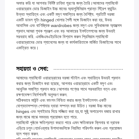
অফার করি যা আপনার নির্দিষ্ট চাহিদা পূরণের জন্য তৈরি।আমাদের ল্যামিনেট
ওয়ারড্রোব ডোর ডিজাইন উচ্চ মানের অ্যালুমিনিয়াম প্রান্ত স্ট্রিপ ব্যান্ডিং
উন্নত স্থায়িত্ব এবং একটি মসৃণ সমাপ্তির জন্য বৈশিষ্ট্য. প্রতিটি দরজা
একটি ডাবল সুইং hinged খোলার শৈলী সঙ্গে ডিজাইন করা হয়, উভয়
আবাসিক এবং বাণিজ্যিক wardrobes জন্য মসৃণ এবং সুবিধাজনক অ্যাক্সেস
প্রদান.আমরা পৃথক প্রকল্প এবং বড় আকারের ইনস্টলেশনের জন্য উভয়ই
সরবরাহ করি. এমজিএমএইচডিকে বিশ্বাস করুন প্রিমিয়াম ল্যামিনেট
ওয়ারড্রোবের ডোর প্যানেলের জন্য যা কার্যকারিতাকে মার্জিত ডিজাইনের সাথে
একত্রিত করে।
সহায়তা ও সেবা:
আমাদের ল্যামিনেট ওয়ারড্রোবের দরজা স্টাইল এবং স্থায়িত্ব উভয়ই প্রদান
করার জন্য ডিজাইন করা হয়েছে, আপনার ওয়ারড্রোবে একটি মসৃণ এবং
আধুনিক সমাপ্তি প্রদান করে।আপনার পণ্যের সাথে সরবরাহিত যত্ন এবং
রক্ষণাবেক্ষণ নির্দেশাবলী অনুসরণ করুন.
সঠিকভাবে মাউন্ট এবং ফাংশন নিশ্চিত করার জন্য ইনস্টলেশন একটি
যোগ্যতাসম্পন্ন পেশাদার দ্বারা সম্পন্ন করা উচিত। দরজা উচ্চ মানের
hinges এবং স্লাইডার দিয়ে সজ্জিত করা হয়,যা সুষ্ঠু অপারেশন বজায় রাখার
জন্য মাঝে মাঝে সমন্বয় প্রয়োজন হতে পারে.
ল্যামিনেট পৃষ্ঠকে ক্ষতিগ্রস্ত করতে পারে এমন ক্ষতিকারক ক্লিনার বা দ্রাবক
এড়িয়ে চলুন।হার্ডওয়্যার উপাদানগুলিকে নিয়মিত পরিদর্শন করুন এবং প্রয়োজন
হলে শক্ত করুন.