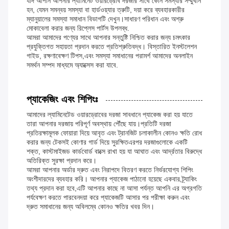
যদি আপনি আপনার ল্যামিনেট ওয়ারড্রোব দরজার সাথে কোন সমস্যার সম্মুখীন
হন, যেমন সমন্বয় সমস্যা বা হার্ডওয়্যার ত্রুটি, দয়া করে ব্যবহারকারীর
ম্যানুয়ালের সমস্যা সমাধান বিভাগটি দেখুন।সাধারণ পরিধান এবং অশ্রু
মোকাবেলা করার জন্য রিপ্লেস পার্টস উপলব্ধ.
আমরা আমাদের পণ্যের সাথে আপনার সন্তুষ্টি নিশ্চিত করার জন্য চমৎকার
প্রযুক্তিগত সহায়তা প্রদান করতে প্রতিশ্রুতিবদ্ধ। বিস্তারিত ইনস্টলেশন
গাইড, রক্ষণাবেক্ষণ টিপস,এবং সমস্যা সমাধানের পরামর্শ আমাদের অনলাইন
সমর্থন সম্পদ মাধ্যমে অ্যাক্সেস করা যাবে.
প্যাকেজিং এবং শিপিংঃ
আমাদের ল্যামিনেটেড ওয়ারড্রোবের দরজা সাবধানে প্যাকেজ করা হয় যাতে
তারা আপনার দরজায় পরিপূর্ণ অবস্থায় পৌঁছে যায়।প্রতিটি দরজা
প্রতিরক্ষামূলক ফোয়ারা দিয়ে আবৃত এবং ট্রানজিট চলাকালীন কোনও ক্ষতি রোধ
করার জন্য টেকসই কোণার গার্ড দিয়ে সুরক্ষিতএরপর দরজাগুলোকে একটি
শক্ত, কাস্টমাইজড কার্ডবোর্ড বাক্সে রাখা হয় যা আঘাত এবং আর্দ্রতার বিরুদ্ধে
অতিরিক্ত সুরক্ষা প্রদান করে।
আমরা আপনার অর্ডার দ্রুত এবং নিরাপদে বিতরণ করতে নির্ভরযোগ্য শিপিং
অংশীদারদের ব্যবহার করি। আপনার প্যাকেজ পাঠানো হয়েছে একবার ট্র্যাকিং
তথ্য প্রদান করা হবে,এটি আপনার কাছে না আসা পর্যন্ত আপনি এর অগ্রগতি
পর্যবেক্ষণ করতে পারবেনদয়া করে প্যাকেজটি আসার পর পরীক্ষা করুন এবং
দ্রুত সমাধানের জন্য অবিলম্বে কোনও ক্ষতির খবর দিন।