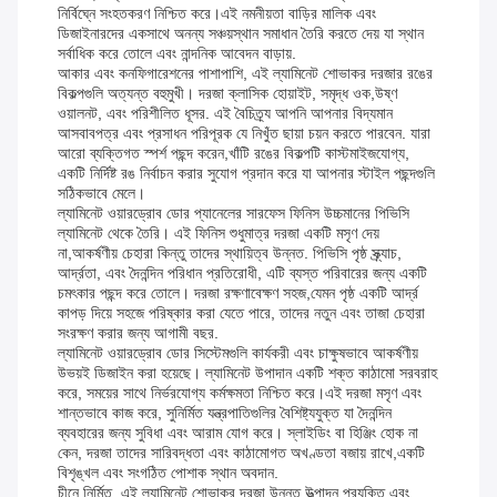
নির্বিঘ্নে সংহতকরণ নিশ্চিত করে।এই নমনীয়তা বাড়ির মালিক এবং
ডিজাইনারদের একসাথে অনন্য সঞ্চয়স্থান সমাধান তৈরি করতে দেয় যা স্থান
সর্বাধিক করে তোলে এবং নান্দনিক আবেদন বাড়ায়.
আকার এবং কনফিগারেশনের পাশাপাশি, এই ল্যামিনেট শোভাকর দরজার রঙের
বিকল্পগুলি অত্যন্ত বহুমুখী। দরজা ক্লাসিক হোয়াইট, সমৃদ্ধ ওক,উষ্ণ
ওয়ালনট, এবং পরিশীলিত ধূসর. এই বৈচিত্র্য আপনি আপনার বিদ্যমান
আসবাবপত্র এবং প্রসাধন পরিপূরক যে নিখুঁত ছায়া চয়ন করতে পারবেন. যারা
আরো ব্যক্তিগত স্পর্শ পছন্দ করেন,খাঁটি রঙের বিকল্পটি কাস্টমাইজযোগ্য,
একটি নির্দিষ্ট রঙ নির্বাচন করার সুযোগ প্রদান করে যা আপনার স্টাইল পছন্দগুলি
সঠিকভাবে মেলে।
ল্যামিনেট ওয়ারড্রোব ডোর প্যানেলের সারফেস ফিনিস উচ্চমানের পিভিসি
ল্যামিনেট থেকে তৈরি। এই ফিনিস শুধুমাত্র দরজা একটি মসৃণ দেয়
না,আকর্ষণীয় চেহারা কিন্তু তাদের স্থায়িত্ব উন্নত. পিভিসি পৃষ্ঠ স্ক্র্যাচ,
আর্দ্রতা, এবং দৈনন্দিন পরিধান প্রতিরোধী, এটি ব্যস্ত পরিবারের জন্য একটি
চমৎকার পছন্দ করে তোলে। দরজা রক্ষণাবেক্ষণ সহজ,যেমন পৃষ্ঠ একটি আর্দ্র
কাপড় দিয়ে সহজে পরিষ্কার করা যেতে পারে, তাদের নতুন এবং তাজা চেহারা
সংরক্ষণ করার জন্য আগামী বছর.
ল্যামিনেট ওয়ারড্রোব ডোর সিস্টেমগুলি কার্যকরী এবং চাক্ষুষভাবে আকর্ষণীয়
উভয়ই ডিজাইন করা হয়েছে। ল্যামিনেট উপাদান একটি শক্ত কাঠামো সরবরাহ
করে, সময়ের সাথে নির্ভরযোগ্য কর্মক্ষমতা নিশ্চিত করে।এই দরজা মসৃণ এবং
শান্তভাবে কাজ করে, সুনির্মিত যন্ত্রপাতিগুলির বৈশিষ্ট্যযুক্ত যা দৈনন্দিন
ব্যবহারের জন্য সুবিধা এবং আরাম যোগ করে। স্লাইডিং বা হিঞ্জিং হোক না
কেন, দরজা তাদের সারিবদ্ধতা এবং কাঠামোগত অখণ্ডতা বজায় রাখে,একটি
বিশৃঙ্খল এবং সংগঠিত পোশাক স্থান অবদান.
চীনে নির্মিত, এই ল্যামিনেট শোভাকর দরজা উন্নত উত্পাদন প্রযুক্তি এবং