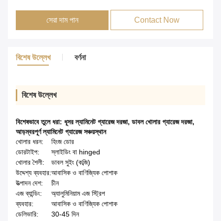
সেরা দাম পান
Contact Now
বিশেষ উল্লেখ
বর্ণনা
বিশেষ উল্লেখ
বিশেষভাবে তুলে ধরা:
ধূসর ল্যামিনেট গ্যারেজ দরজা
,
ডাবল খোলার গ্যারেজ দরজা
,
আড়ম্বরপূর্ণ ল্যামিনেট গ্যারেজ সঞ্চয়স্থান
খোলার ধরন:
হিংজ ডোর
ডোরটাইপ:
স্লাইডিং বা hinged
খোলার শৈলী:
ডাবল সুইং (কব্জি)
উদ্দেশ্য ব্যবহার:
আবাসিক ও বাণিজ্যিক পোশাক
উত্পাদন দেশ:
চীন
এজ ব্যান্ডিং:
অ্যালুমিনিয়াম এজ স্ট্রিপ
ব্যবহার:
আবাসিক ও বাণিজ্যিক পোশাক
ডেলিভারি:
30-45 দিন