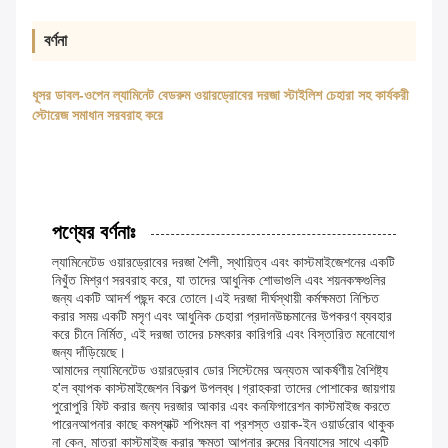
বর্ণনা
ধূসর ডাবল-ওপেন ল্যামিনেট বেডরুম ওয়ারড্রোবের দরজা স্টাইলিশ চেহারা সহ কার্যকরী
স্টোরেজ সমাধান সরবরাহ করে
পণ্যের বর্ণনাঃ
ল্যামিনেটেড ওয়ারড্রোবের দরজা শৈলী, স্থায়িত্ব এবং কাস্টমাইজেশনের একটি
নিখুঁত মিশ্রণ সরবরাহ করে, যা তাদের আধুনিক শোভাগুলি এবং শয়নকক্ষগুলির
জন্য একটি আদর্শ পছন্দ করে তোলে।এই দরজা দীর্ঘস্থায়ী কর্মক্ষমতা নিশ্চিত
করার সময় একটি মসৃণ এবং আধুনিক চেহারা প্রদানউচ্চমানের উপকরণ ব্যবহার
করে চীনে নির্মিত, এই দরজা তাদের চমৎকার কারিগরি এবং বিস্তারিত মনোযোগ
জন্য দাঁড়িয়েছে।
আমাদের ল্যামিনেটেড ওয়ারড্রোব ডোর সিস্টেমের অন্যতম আকর্ষণীয় বৈশিষ্ট্য
হ'ল ব্যাপক কাস্টমাইজেশন বিকল্প উপলব্ধ।গ্রাহকরা তাদের পোশাকের জায়গায়
পুরোপুরি ফিট করার জন্য দরজার আকার এবং কনফিগারেশন কাস্টমাইজ করতে
পারেনআপনার কাছে কমপ্যাক্ট শপিংমল বা প্রশস্ত ওয়াক-ইন ওয়ার্ডরোব থাকুক
না কেন, মাত্রা কাস্টমাইজ করার ক্ষমতা আপনার রুমের বিন্যাসের সাথে একটি