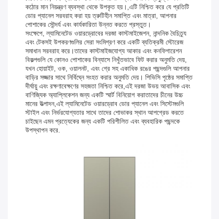
কঠোর মান নিয়ন্ত্রণ ব্যবস্থা থেকে উপকৃত হয়।,এটি নিশ্চিত করে যে প্রতিটি
ডোর প্যানেল সরবরাহ করা হয় ত্রুটিহীন সমাপ্তি এবং মাত্রা, আপনার
পোশাকের সৌন্দর্য এবং কার্যকারিতা উন্নত করতে প্রস্তুত।
সংক্ষেপে, ল্যামিনেটেড ওয়ারড্রোবের দরজা কাস্টমাইজেশন, নান্দনিক বৈচিত্র্য
এবং টেকসই উপকরণগুলির সেরা সংমিশ্রণ করে একটি ব্যতিক্রমী স্টোরেজ
সমাধান সরবরাহ করে।তাদের কাস্টমাইজযোগ্য আকার এবং কনফিগারেশন
বিকল্পগুলি যে কোনও পোশাকের বিন্যাসে নিখুঁতভাবে ফিট করার অনুমতি দেয়,
যখন হোয়াইট, ওক, ওয়ালনট, এবং গ্রে সহ একাধিক রঙের পছন্দগুলি আপনার
বাড়ির সজ্জার সাথে নির্বিঘ্নে সংহত করার অনুমতি দেয়। পিভিসি পৃষ্ঠের সমাপ্তি
দীর্ঘায়ু এবং রক্ষণাবেক্ষণের সহজতা নিশ্চিত করে,এই দরজা উভয় আবাসিক এবং
বাণিজ্যিক অ্যাপ্লিকেশন জন্য একটি স্মার্ট বিনিয়োগ করাতাদের চীনের উচ্চ
মানের উত্পাদন,এই ল্যামিনেটেড ওয়ারড্রোব ডোর প্যানেল এবং সিস্টেমগুলি
স্টাইল এবং নির্ভরযোগ্যতার সাথে তাদের শোভাকর স্থান আপগ্রেড করতে
চাইছেন এমন প্রত্যেকের জন্য একটি পরিশীলিত এবং ব্যবহারিক পছন্দকে
উপস্থাপন করে.