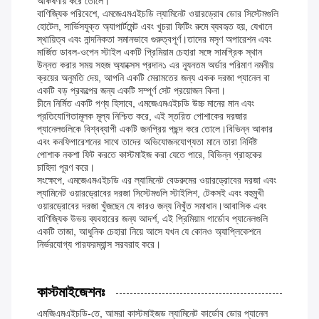
আকর্ষণীয় করে তোলে।
বাণিজ্যিক পরিবেশে, এমজেএমএইচডি ল্যামিনেট ওয়ারড্রোব ডোর সিস্টেমগুলি
হোটেল, সার্ভিসযুক্ত অ্যাপার্টমেন্ট এবং খুচরা ফিটিং রুমে ব্যবহৃত হয়, যেখানে
স্থায়িত্ব এবং নান্দনিকতা সমানভাবে গুরুত্বপূর্ণ।তাদের মসৃণ অপারেশন এবং
মার্জিত ডাবল-ওপেন স্টাইল একটি প্রিমিয়াম চেহারা সঙ্গে সামগ্রিক স্থান
উন্নত করার সময় সহজ অ্যাক্সেস প্রদান১ এর ন্যূনতম অর্ডার পরিমাণ নমনীয়
ক্রয়ের অনুমতি দেয়, আপনি একটি মেরামতের জন্য একক দরজা প্যানেল বা
একটি বড় প্রকল্পের জন্য একটি সম্পূর্ণ সেট প্রয়োজন কিনা।
চীনে নির্মিত একটি পণ্য হিসাবে, এমজেএমএইচডি উচ্চ মানের মান এবং
প্রতিযোগিতামূলক মূল্য নিশ্চিত করে, এই স্তরিত পোশাকের দরজার
প্যানেলগুলিকে বিশ্বব্যাপী একটি জনপ্রিয় পছন্দ করে তোলে।বিভিন্ন আকার
এবং কনফিগারেশনের সাথে তাদের অভিযোজনযোগ্যতা মানে তারা নির্দিষ্ট
পোশাক নকশা ফিট করতে কাস্টমাইজ করা যেতে পারে, বিভিন্ন গ্রাহকের
চাহিদা পূরণ করে।
সংক্ষেপে, এমজেএমএইচডি এর ল্যামিনেট বেডরুমের ওয়ারড্রোবের দরজা এবং
ল্যামিনেট ওয়ারড্রোবের দরজা সিস্টেমগুলি স্টাইলিশ, টেকসই এবং বহুমুখী
ওয়ারড্রোবের দরজা খুঁজছেন যে কারও জন্য নিখুঁত সমাধান।আবাসিক এবং
বাণিজ্যিক উভয় ব্যবহারের জন্য আদর্শ, এই প্রিমিয়াম গার্ডোব প্যানেলগুলি
একটি তাজা, আধুনিক চেহারা নিয়ে আসে যখন যে কোনও অ্যাপ্লিকেশনে
নির্ভরযোগ্য পারফরম্যান্স সরবরাহ করে।
কাস্টমাইজেশনঃ
এমজিএমএইচডি-তে, আমরা কাস্টমাইজড ল্যামিনেট কার্ডোব ডোর প্যানেল