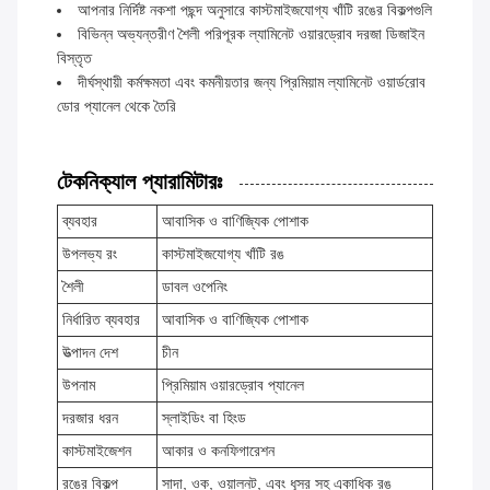
আপনার নির্দিষ্ট নকশা পছন্দ অনুসারে কাস্টমাইজযোগ্য খাঁটি রঙের বিকল্পগুলি
বিভিন্ন অভ্যন্তরীণ শৈলী পরিপূরক ল্যামিনেট ওয়ারড্রোব দরজা ডিজাইন
বিস্তৃত
দীর্ঘস্থায়ী কর্মক্ষমতা এবং কমনীয়তার জন্য প্রিমিয়াম ল্যামিনেট ওয়ার্ডরোব
ডোর প্যানেল থেকে তৈরি
টেকনিক্যাল প্যারামিটারঃ
ব্যবহার
আবাসিক ও বাণিজ্যিক পোশাক
উপলভ্য রং
কাস্টমাইজযোগ্য খাঁটি রঙ
শৈলী
ডাবল ওপেনিং
নির্ধারিত ব্যবহার
আবাসিক ও বাণিজ্যিক পোশাক
উত্পাদন দেশ
চীন
উপনাম
প্রিমিয়াম ওয়ারড্রোব প্যানেল
দরজার ধরন
স্লাইডিং বা হিংড
কাস্টমাইজেশন
আকার ও কনফিগারেশন
রঙের বিকল্প
সাদা, ওক, ওয়ালনট, এবং ধূসর সহ একাধিক রঙ