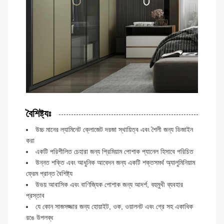
বৈশিষ্ট্যঃ
উচ্চ মানের ল্যামিনেট ক্লোজেট দরজা স্থায়িত্ব এবং শৈলী জন্য ডিজাইন
করা
একটি পরিশীলিত চেহারা জন্য প্রিমিয়াম পোশাক প্যানেল হিসাবে পরিচিত
উন্নত শক্তি এবং আধুনিক আবেদন জন্য একটি শক্তসমর্থ অ্যালুমিনিয়াম
ফ্রেম প্রান্ত বৈশিষ্ট্য
উভয় আবাসিক এবং বাণিজ্যিক পোশাক জন্য আদর্শ, বহুমুখী ব্যবহার
প্রস্তাব
যে কোন সাজসজ্জার জন্য হোয়াইট, ওক, ওয়ালনট এবং গ্রে সহ একাধিক
রঙে উপলব্ধ