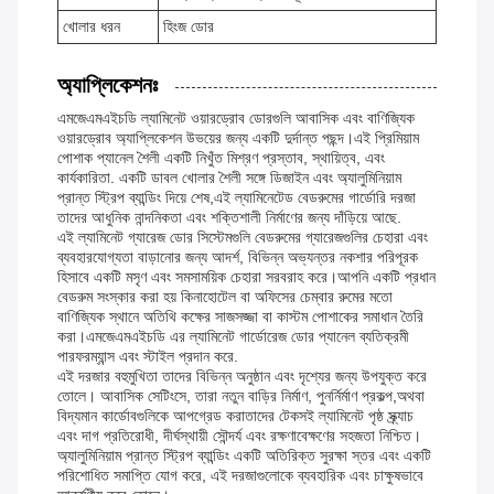
খোলার ধরন
হিংজ ডোর
অ্যাপ্লিকেশনঃ
এমজেএমএইচডি ল্যামিনেট ওয়ারড্রোব ডোরগুলি আবাসিক এবং বাণিজ্যিক
ওয়ারড্রোব অ্যাপ্লিকেশন উভয়ের জন্য একটি দুর্দান্ত পছন্দ।এই প্রিমিয়াম
পোশাক প্যানেল শৈলী একটি নিখুঁত মিশ্রণ প্রস্তাব, স্থায়িত্ব, এবং
কার্যকারিতা. একটি ডাবল খোলার শৈলী সঙ্গে ডিজাইন এবং অ্যালুমিনিয়াম
প্রান্ত স্ট্রিপ ব্যান্ডিং দিয়ে শেষ,এই ল্যামিনেটেড বেডরুমের গার্ডোরি দরজা
তাদের আধুনিক নান্দনিকতা এবং শক্তিশালী নির্মাণের জন্য দাঁড়িয়ে আছে.
এই ল্যামিনেট গ্যারেজ ডোর সিস্টেমগুলি বেডরুমের গ্যারেজগুলির চেহারা এবং
ব্যবহারযোগ্যতা বাড়ানোর জন্য আদর্শ, বিভিন্ন অভ্যন্তর নকশার পরিপূরক
হিসাবে একটি মসৃণ এবং সমসাময়িক চেহারা সরবরাহ করে।আপনি একটি প্রধান
বেডরুম সংস্কার করা হয় কিনাহোটেল বা অফিসের চেম্বার রুমের মতো
বাণিজ্যিক স্থানে অতিথি কক্ষের সাজসজ্জা বা কাস্টম পোশাকের সমাধান তৈরি
করা।এমজেএমএইচডি এর ল্যামিনেট গার্ডোরেজ ডোর প্যানেল ব্যতিক্রমী
পারফরম্যান্স এবং স্টাইল প্রদান করে.
এই দরজার বহুমুখিতা তাদের বিভিন্ন অনুষ্ঠান এবং দৃশ্যের জন্য উপযুক্ত করে
তোলে। আবাসিক সেটিংসে, তারা নতুন বাড়ির নির্মাণ, পুনর্নির্মাণ প্রকল্প,অথবা
বিদ্যমান কার্ডোবগুলিকে আপগ্রেড করাতাদের টেকসই ল্যামিনেট পৃষ্ঠ স্ক্র্যাচ
এবং দাগ প্রতিরোধী, দীর্ঘস্থায়ী সৌন্দর্য এবং রক্ষণাবেক্ষণের সহজতা নিশ্চিত।
অ্যালুমিনিয়াম প্রান্ত স্ট্রিপ ব্যান্ডিং একটি অতিরিক্ত সুরক্ষা স্তর এবং একটি
পরিশোধিত সমাপ্তি যোগ করে, এই দরজাগুলোকে ব্যবহারিক এবং চাক্ষুষভাবে