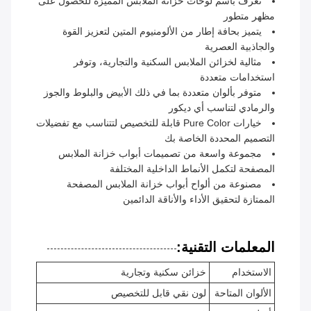
تُعرف باسم لوحات خزانة الملابس المميزة للحصول على
مظهر متطور
يتميز بحافة إطار من الألومنيوم المتين لتعزيز القوة
والجاذبية العصرية
مثالية لخزائن الملابس السكنية والتجارية، وتوفر
استخدامات متعددة
متوفر بألوان متعددة بما في ذلك الأبيض والبلوط والجوز
والرمادي لتناسب أي ديكور
خيارات Pure Color قابلة للتخصيص لتتناسب مع تفضيلات
التصميم المحددة الخاصة بك
مجموعة واسعة من تصميمات أبواب خزانة الملابس
المصفحة لتكمل الأنماط الداخلية المختلفة
مصنوعة من ألواح أبواب خزانة الملابس المصفحة
الممتازة لتحقيق الأداء والأناقة الدائمين
المعلمات التقنية:
الاستخدام
خزائن سكنية وتجارية
الألوان المتاحة
لون نقي قابل للتخصيص