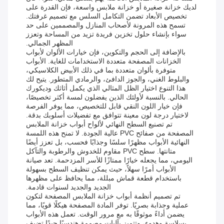
لديك خزانة صغيرة أو خزانة ملابس واسعة، فإن القدرة على
تخصيص الأبعاد تضمن التكامل السلس مع تصميم غرفتك.
تسمح هذه المرونة لأصحاب المنازل والمصممين على حد
سواء بإنشاء حلول تخزين فريدة تزيد من المساحة وتعزز
المظهر الجمالي.
بالإضافة إلى الحجم والتكوين، فإن خيارات الألوان لأبواب
الخزانات المصفحة متعددة الاستخدامات للغاية. الأبواب
متوفرة بألوان متعددة بما في ذلك الأبيض الكلاسيكي،
والبلوط الغني، والجوز الدافئ، والرمادي المتطور. يتيح لك
هذا التنوع اختيار الظل المثالي الذي يكمل أثاثك وديكورك
الحالي. بالنسبة لأولئك الذين يفضلون لمسة أكثر تخصيصًا،
فإن خيار اللون النقي قابل للتخصيص، مما يوفر الفرصة
لاختيار درجة لون معينة تتوافق مع تفضيلات أسلوبك بدقة.
تم تصنيع السطح النهائي لألواح أبواب خزانة الملابس
المصفحة من صفائح PVC عالية الجودة. لا تمنح هذه اللمسة
النهائية الأبواب مظهرًا سلسًا وجذابًا فحسب، بل تعزز أيضًا
متانتها. سطح PVC مقاوم للخدوش والرطوبة والتآكل
اليومي، مما يجعله خيارًا ممتازًا للأسر المزدحمة. تعد صيانة
الأبواب أمرًا سهلاً، حيث يمكن تنظيف السطح بسهولة
باستخدام قطعة قماش مبللة، مما يحافظ على مظهرها
الجديد والجديد لسنوات قادمة.
تم تصميم أنظمة أبواب خزانة الملابس المصفحة لتكون
عملية وجذابة بصريًا. توفر المادة المصفحة هيكلًا قويًا، مما
يضمن أداءً موثوقًا به مع مرور الوقت. تعمل هذه الأبواب
بسلاسة وهدوء، وتتميز بآليات مصممة هندسيًا جيدًا تضيف