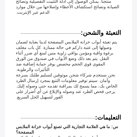
منتجنا. يمكن الوصول إلى أدلة التثبيت التفصيلية ونصائح
الصيانة ونصائح استكشاف الأخطاء وإصلاحها من خلال موارد
الدعم عبر الإنترنت.
التعبئة والشحن:
يتم تعبئة أبواب خزانة الملابس المصفحة لدينا بعناية لضمان
وصولها إلى عتبة داركم في حالة ممتازة. كل باب مغلف
برغوة واقية ومؤمن بواقي زاوية متين لمنع أي ضرر أثناء
النقل. يتم بعد ذلك وضع الأبواب في صندوق من الورق
المقوى قوي الحجم مخصص يوفر حماية إضافية ضد
التأثيرات والرطوبة.
نحن نستخدم شركاء شحن موثوقين لتسليم طلبك بسرعة
وأمان. سيتم توفير معلومات التتبع بمجرد إرسال الطرد
الخاص بك، مما يسمح لك بمراقبة تقدمه حتى وصوله إليك.
يرجى فحص الطرد عند وصوله والإبلاغ عن أي أضرار على
الفور لتسهيل الحل السريع.
التعليمات:
س: ما هي العلامة التجارية التي تصنع أبواب خزانة الملابس
المصفحة؟