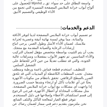
واسعة النطاق على حد سواء. ثق بـ Mjmhd للحصول على
ألواح أبواب خزانة الملابس المصفحة المتميزة التي تجمع بين
الأداء الوظيفي والتصميم الأنيق.
الدعم والخدمات:
تم تصميم أبواب خزانة الملابس المصفحة لدينا لتوفر الأناقة
والمتانة، مما يوفر لمسة نهائية أنيقة وعصرية لخزانة
ملابسك. لضمان الأداء الأمثل وطول العمر، يرجى اتباع
إرشادات الرعاية والصيانة المقدمة مع منتجك.
يجب أن يتم التثبيت بواسطة متخصص مؤهل لضمان التركيب
والأداء المناسبين. تم تجهيز الأبواب بمفصلات ومنزلقات عالية
الجودة، والتي قد تتطلب تعديلًا من حين لآخر للحفاظ على
التشغيل السلس.
للتنظيف، استخدم قطعة قماش ناعمة ورطبة ومنظف
معتدل. تجنب المنظفات الكاشطة أو المذيبات التي قد تلحق
الضرر بالسطح الرقائقي. تحقق بانتظام من مكونات الأجهزة
بحثًا عن أي علامات تآكل أو ارتخاء وشدها حسب الضرورة.
إذا واجهت أي مشكلات مع أبواب خزانة الملابس المصفحة،
مثل مشكلات المحاذاة أو أعطال الأجهزة، فيرجى الرجوع
إلى قسم استكشاف الأخطاء وإصلاحها في دليل المستخدم.
تتوفر قطع الغيار لمعالجة التآكل والتلف الشائع.
نحن ملتزمون بتقديم دعم فني ممتاز لضمان رضاك ​​عن