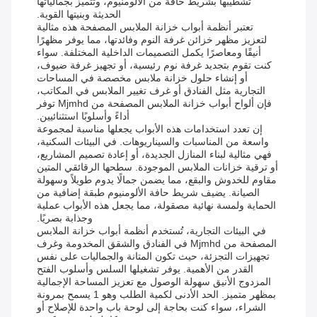
تشطيبها بشريط حافة من الألومنيوم، وتتميز بجمالياتها
الحديثة وبنيتها القوية.
تعتبر أنظمة أبواب خزانة الملابس المصفحة هذه مثالية
لتعزيز مظهر خزائن غرفة النوم وفائدتها، مما يوفر مظهرًا
أنيقًا ومعاصرًا يكمل التصميمات الداخلية المختلفة. سواء
كنت تقوم بتجديد غرفة نوم رئيسية، أو تجهيز غرفة ضيوف،
أو إنشاء حلول خزانة ملابس مخصصة في المساحات
التجارية مثل الفنادق أو غرف تغيير الملابس في المكاتب،
فإن ألواح أبواب خزانة الملابس المصفحة من Mjmhd توفر
أداءً وأسلوبًا استثنائيين.
إن تعدد استخدامات هذه الأبواب يجعلها مناسبة لمجموعة
واسعة من المناسبات والسيناريوهات. في البيئات السكنية،
فهي مثالية لبناء المنازل الجديدة، أو إعادة تصميم المشاريع،
أو ترقية خزانات الملابس الموجودة. سطحها الرقائقي المتين
مقاوم للخدوش والبقع، مما يضمن جمالًا يدوم طويلاً وسهولة
الصيانة. يضيف شريط حافة الألومنيوم طبقة إضافية من
الحماية ولمسة نهائية مصقولة، مما يجعل هذه الأبواب عملية
وجذابة بصريًا.
في البيئات التجارية، تُستخدم أنظمة أبواب خزانة الملابس
المصفحة من Mjmhd في الفنادق والشقق المخدومة وغرف
تجهيزات التجزئة، حيث تكون المتانة والجماليات على نفس
القدر من الأهمية. يوفر تشغيلها السلس وأسلوب الفتح
المزدوج الأنيق سهولة الوصول مع تعزيز المساحة الإجمالية
بمظهر متميز. الحد الأدنى لكمية الطلب وهو 1 يسمح بمرونة
الشراء، سواء كنت بحاجة إلى لوحة باب واحدة للإصلاح أو