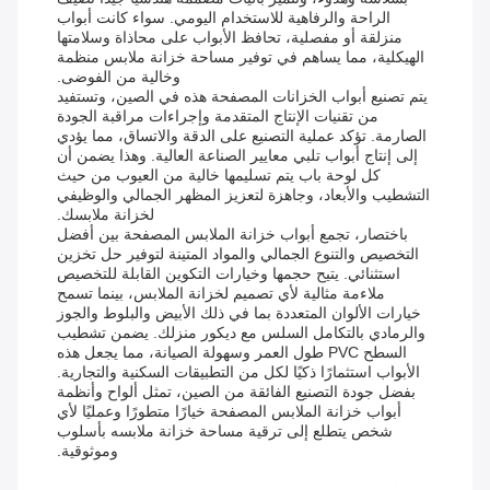
الراحة والرفاهية للاستخدام اليومي. سواء كانت أبواب
منزلقة أو مفصلية، تحافظ الأبواب على محاذاة وسلامتها
الهيكلية، مما يساهم في توفير مساحة خزانة ملابس منظمة
وخالية من الفوضى.
يتم تصنيع أبواب الخزانات المصفحة هذه في الصين، وتستفيد
من تقنيات الإنتاج المتقدمة وإجراءات مراقبة الجودة
الصارمة. تؤكد عملية التصنيع على الدقة والاتساق، مما يؤدي
إلى إنتاج أبواب تلبي معايير الصناعة العالية. وهذا يضمن أن
كل لوحة باب يتم تسليمها خالية من العيوب من حيث
التشطيب والأبعاد، وجاهزة لتعزيز المظهر الجمالي والوظيفي
لخزانة ملابسك.
باختصار، تجمع أبواب خزانة الملابس المصفحة بين أفضل
التخصيص والتنوع الجمالي والمواد المتينة لتوفير حل تخزين
استثنائي. يتيح حجمها وخيارات التكوين القابلة للتخصيص
ملاءمة مثالية لأي تصميم لخزانة الملابس، بينما تسمح
خيارات الألوان المتعددة بما في ذلك الأبيض والبلوط والجوز
والرمادي بالتكامل السلس مع ديكور منزلك. يضمن تشطيب
السطح PVC طول العمر وسهولة الصيانة، مما يجعل هذه
الأبواب استثمارًا ذكيًا لكل من التطبيقات السكنية والتجارية.
بفضل جودة التصنيع الفائقة من الصين، تمثل ألواح وأنظمة
أبواب خزانة الملابس المصفحة خيارًا متطورًا وعمليًا لأي
شخص يتطلع إلى ترقية مساحة خزانة ملابسه بأسلوب
وموثوقية.