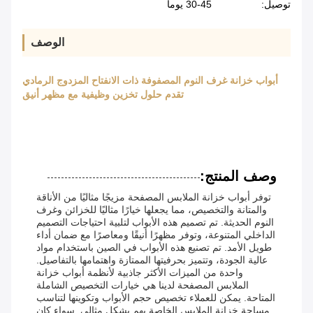
توصيل:
30-45 يوما
الوصف
أبواب خزانة غرف النوم المصفوفة ذات الانفتاح المزدوج الرمادي
تقدم حلول تخزين وظيفية مع مظهر أنيق
وصف المنتج:
توفر أبواب خزانة الملابس المصفحة مزيجًا مثاليًا من الأناقة
والمتانة والتخصيص، مما يجعلها خيارًا مثاليًا للخزائن وغرف
النوم الحديثة. تم تصميم هذه الأبواب لتلبية احتياجات التصميم
الداخلي المتنوعة، وتوفر مظهرًا أنيقًا ومعاصرًا مع ضمان أداء
طويل الأمد. تم تصنيع هذه الأبواب في الصين باستخدام مواد
عالية الجودة، وتتميز بحرفيتها الممتازة واهتمامها بالتفاصيل.
واحدة من الميزات الأكثر جاذبية لأنظمة أبواب خزانة
الملابس المصفحة لدينا هي خيارات التخصيص الشاملة
المتاحة. يمكن للعملاء تخصيص حجم الأبواب وتكوينها لتناسب
مساحة خزانة الملابس الخاصة بهم بشكل مثالي. سواء كان