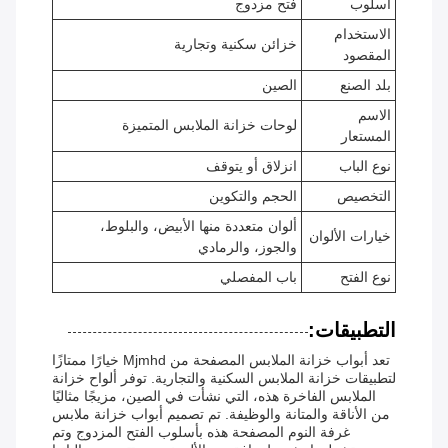
أسلوب
فتح مزدوج
الاستخدام
خزائن سكنية وتجارية
المقصود
بلد الصنع
الصين
الاسم
لوحات خزانة الملابس المتميزة
المستعار
نوع الباب
انزلاق أو يتوقف
التخصيص
الحجم والتكوين
ألوان متعددة منها الأبيض، والبلوط،
خيارات الألوان
والجوز، والرمادي
نوع الفتح
باب المفصلي
التطبيقات:
تعد أبواب خزانة الملابس المصفحة من Mjmhd خيارًا ممتازًا
لتطبيقات خزانة الملابس السكنية والتجارية. توفر ألواح خزانة
الملابس الفاخرة هذه، التي نشأت في الصين، مزيجًا مثاليًا
من الأناقة والمتانة والوظيفة. تم تصميم أبواب خزانة ملابس
غرفة النوم المصفحة هذه بأسلوب الفتح المزدوج وتم