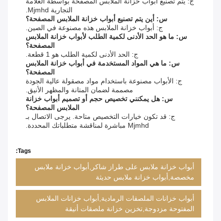
ج: يتم تصنيع أبواب خزانة الملابس المصفحة بواسطة العلامة
التجارية Mjmhd.
س: أين يتم تصنيع أبواب خزانة الملابس المصفحة؟
ج: أبواب خزانة الملابس هذه مصنوعة في الصين.
س: ما هو الحد الأدنى لكمية الطلب لأبواب خزانة الملابس
المصفحة؟
ج: الحد الأدنى لكمية الطلب هو 1 قطعة.
س: ما هي المواد المستخدمة في أبواب خزانة الملابس
المصفحة؟
ج: الأبواب مصنوعة باستخدام مواد مصقولة عالية الجودة
مصممة لضمان المتانة والمظهر الأنيق.
س: هل يمكنني تخصيص حجم أو تصميم أبواب خزانة
الملابس المصفحة؟
ج: قد تكون خيارات التخصيص متاحة. يرجى الاتصال بـ
Mjmhd مباشرة لمناقشة متطلباتك المحددة.
Tags:
أبواب خزانة ملابس على طراز شاكر,أبواب خزانة ملابس
مخصصة,أبواب خزانة ملابس حديثة
أبواب خزانات الملصقات الرمادية,أبواب خزانات الملابس
المفتوحة مزدوجة,تخزين خزانة ملصقات أنيقة