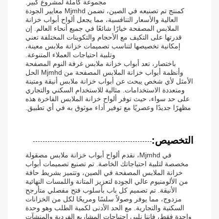
مجموعة كاملة لمشروع كبير.
كمنتج تم تصنيعه في الصين، تضمن Mjmhd معايير الجودة
العالية والأسعار التنافسية، مما يجعل ألواح أبواب خزانة
الملابس المصفحة خيارًا شائعًا في جميع أنحاء العالم. إن
قدرتها على التكيف مع الأحجام والتكوينات المختلفة تعني
إمكانية تخصيصها لتناسب تصميمات خزانة ملابس معينة،
وتلبية احتياجات العملاء المتنوعة.
باختصار، تعد أبواب خزانة ملابس غرفة النوم المصفحة
وأنظمة أبواب خزانة الملابس المصفحة من Mjmhd الحل
الأمثل لأي شخص يبحث عن أبواب خزانة ملابس أنيقة ومتينة
ومتعددة الاستخدامات. مثالية للاستخدام السكني والتجاري
على حد سواء، حيث توفر ألواح خزانة الملابس الفاخرة هذه
مظهرًا جديدًا وعصريًا مع توفير أداء موثوق به في أي تطبيق.
التخصيص:
في Mjmhd، نقدم ألواح أبواب خزانة ملابس مصقولة
مخصصة لتلبية احتياجاتك الخاصة. تم تصنيع تصميمات أبواب
خزانة الملابس المصفحة في الصين، وتتميز بشريط حافة
من الألومنيوم عالي الجودة لتعزيز المتانة واللمسات النهائية
الأنيقة. تم تصميم كل باب بأسلوب فتح مفصلي متأرجح
مزدوج، مما يوفر وصولاً سلسًا ومريحًا لكل من الخزانات
السكنية والتجارية. مع الحد الأدنى لكمية الطلب وهو وحدة
واحدة فقط، فإننا نلبي احتياجات المشاريع الفردية والمنشآت