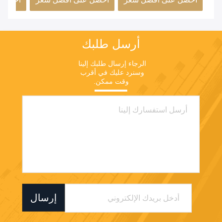
بسمك 22 مم مع رقائق
المساحة
الحديثة
PVC، وتغليف حواف من
الألومنيوم، ومقاوم
للرطوبة لغرفة النوم
أرسل طلبك
والخزانة العصرية
الرجاء إرسال طلبك إلينا 
وسنرد عليك في أقرب 
وقت ممكن.
إرسال