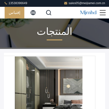
13538396649
sales05@meijiamei.com.cn
إقتباس
المنتجات