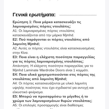
Γενικά ερωτήματα:
Ερώτηση 1: Ποια μάρκα κατασκευάζει τις
λαμιναρισμένες πόρτες ντουλάπις;
Α1: Οι λαμιναρισμένες πόρτες ντουλάπις
κατασκευάζονται από την μάρκα Mjmhd.
Ε2: Πού παράγονται οι πόρτες ντουλάπις από
λαμινίτη Mjmhd;
Α2: Αυτές οι πόρτες ντουλάπις είναι κατασκευασμένες
στην Κίνα.
Ε3: Ποια είναι η ελάχιστη ποσότητα παραγγελίας
για τις πόρτες λαμιναρισμένης ντουλάπας;
Απάντηση: Η ελάχιστη ποσότητα παραγγελίας για το
Mjmhd Laminate Wardrobe Doors είναι 1 κομμάτι.
Ε4: Ποια υλικά χρησιμοποιούνται στις πόρτες της
ντουλάπας από λαμινίτη Mjmhd;
Α4: Οι πόρτες κατασκευάζονται με υλικό λαμινίτη
υψηλής ποιότητας που έχει σχεδιαστεί για αντοχή και
ελκυστικό φινίρισμα.
Ε5: Μπορώ να προσαρμόσω το μέγεθος ή το
χρώμα των λαμιναρισμένων θυρών ντουλάπας;
Α5: Οι επιλογές προσαρμογής είναι διαθέσιμες