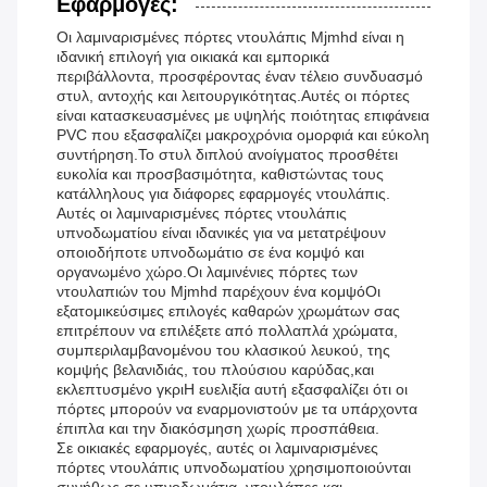
Εφαρμογές:
Οι λαμιναρισμένες πόρτες ντουλάπις Mjmhd είναι η
ιδανική επιλογή για οικιακά και εμπορικά
περιβάλλοντα, προσφέροντας έναν τέλειο συνδυασμό
στυλ, αντοχής και λειτουργικότητας.Αυτές οι πόρτες
είναι κατασκευασμένες με υψηλής ποιότητας επιφάνεια
PVC που εξασφαλίζει μακροχρόνια ομορφιά και εύκολη
συντήρηση.Το στυλ διπλού ανοίγματος προσθέτει
ευκολία και προσβασιμότητα, καθιστώντας τους
κατάλληλους για διάφορες εφαρμογές ντουλάπις.
Αυτές οι λαμιναρισμένες πόρτες ντουλάπις
υπνοδωματίου είναι ιδανικές για να μετατρέψουν
οποιοδήποτε υπνοδωμάτιο σε ένα κομψό και
οργανωμένο χώρο.Οι λαμινένιες πόρτες των
ντουλαπιών του Mjmhd παρέχουν ένα κομψόΟι
εξατομικεύσιμες επιλογές καθαρών χρωμάτων σας
επιτρέπουν να επιλέξετε από πολλαπλά χρώματα,
συμπεριλαμβανομένου του κλασικού λευκού, της
κομψής βελανιδιάς, του πλούσιου καρύδας,και
εκλεπτυσμένο γκριΗ ευελιξία αυτή εξασφαλίζει ότι οι
πόρτες μπορούν να εναρμονιστούν με τα υπάρχοντα
έπιπλα και την διακόσμηση χωρίς προσπάθεια.
Σε οικιακές εφαρμογές, αυτές οι λαμιναρισμένες
πόρτες ντουλάπις υπνοδωματίου χρησιμοποιούνται