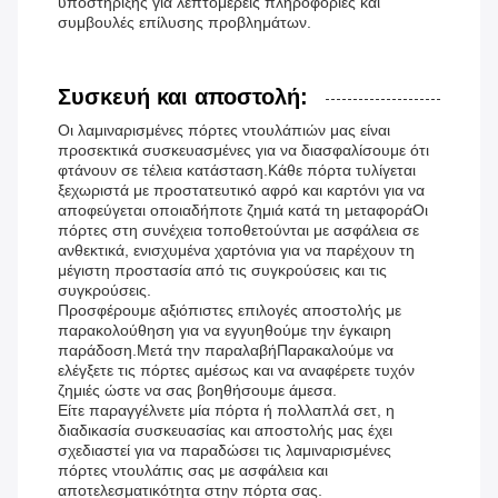
υποστήριξης για λεπτομερείς πληροφορίες και
συμβουλές επίλυσης προβλημάτων.
Συσκευή και αποστολή:
Οι λαμιναρισμένες πόρτες ντουλάπιών μας είναι
προσεκτικά συσκευασμένες για να διασφαλίσουμε ότι
φτάνουν σε τέλεια κατάσταση.Κάθε πόρτα τυλίγεται
ξεχωριστά με προστατευτικό αφρό και καρτόνι για να
αποφεύγεται οποιαδήποτε ζημιά κατά τη μεταφοράΟι
πόρτες στη συνέχεια τοποθετούνται με ασφάλεια σε
ανθεκτικά, ενισχυμένα χαρτόνια για να παρέχουν τη
μέγιστη προστασία από τις συγκρούσεις και τις
συγκρούσεις.
Προσφέρουμε αξιόπιστες επιλογές αποστολής με
παρακολούθηση για να εγγυηθούμε την έγκαιρη
παράδοση.Μετά την παραλαβήΠαρακαλούμε να
ελέγξετε τις πόρτες αμέσως και να αναφέρετε τυχόν
ζημιές ώστε να σας βοηθήσουμε άμεσα.
Είτε παραγγέλνετε μία πόρτα ή πολλαπλά σετ, η
διαδικασία συσκευασίας και αποστολής μας έχει
σχεδιαστεί για να παραδώσει τις λαμιναρισμένες
πόρτες ντουλάπις σας με ασφάλεια και
αποτελεσματικότητα στην πόρτα σας.