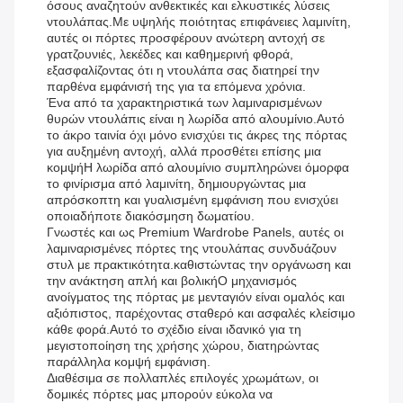
όσους αναζητούν ανθεκτικές και ελκυστικές λύσεις
ντουλάπας.Με υψηλής ποιότητας επιφάνειες λαμινίτη,
αυτές οι πόρτες προσφέρουν ανώτερη αντοχή σε
γρατζουνιές, λεκέδες και καθημερινή φθορά,
εξασφαλίζοντας ότι η ντουλάπα σας διατηρεί την
παρθένα εμφάνισή της για τα επόμενα χρόνια.
Ένα από τα χαρακτηριστικά των λαμιναρισμένων
θυρών ντουλάπις είναι η λωρίδα από αλουμίνιο.Αυτό
το άκρο ταινία όχι μόνο ενισχύει τις άκρες της πόρτας
για αυξημένη αντοχή, αλλά προσθέτει επίσης μια
κομψήΗ λωρίδα από αλουμίνιο συμπληρώνει όμορφα
το φινίρισμα από λαμινίτη, δημιουργώντας μια
απρόσκοπτη και γυαλισμένη εμφάνιση που ενισχύει
οποιαδήποτε διακόσμηση δωματίου.
Γνωστές και ως Premium Wardrobe Panels, αυτές οι
λαμιναρισμένες πόρτες της ντουλάπας συνδυάζουν
στυλ με πρακτικότητα.καθιστώντας την οργάνωση και
την ανάκτηση απλή και βολικήΟ μηχανισμός
ανοίγματος της πόρτας με μενταγιόν είναι ομαλός και
αξιόπιστος, παρέχοντας σταθερό και ασφαλές κλείσιμο
κάθε φορά.Αυτό το σχέδιο είναι ιδανικό για τη
μεγιστοποίηση της χρήσης χώρου, διατηρώντας
παράλληλα κομψή εμφάνιση.
Διαθέσιμα σε πολλαπλές επιλογές χρωμάτων, οι
δομικές πόρτες μας μπορούν εύκολα να