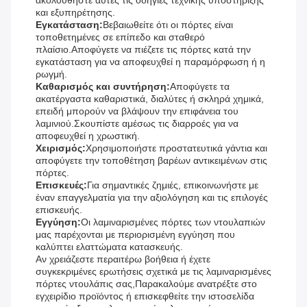
ακολουθήστε αυτές τις οδηγίες τεχνικής υποστήριξης
και εξυπηρέτησης.
Εγκατάσταση:
Βεβαιωθείτε ότι οι πόρτες είναι
τοποθετημένες σε επίπεδο και σταθερό
πλαίσιο.Αποφύγετε να πιέζετε τις πόρτες κατά την
εγκατάσταση για να αποφευχθεί η παραμόρφωση ή η
ρωγμή.
Καθαρισμός και συντήρηση:
Αποφύγετε τα
ακατέργαστα καθαριστικά, διαλύτες ή σκληρά χημικά,
επειδή μπορούν να βλάψουν την επιφάνεια του
λαμινιού.Σκουπίστε αμέσως τις διαρροές για να
αποφευχθεί η χρωστική.
Χειρισμός:
Χρησιμοποιήστε προστατευτικά γάντια και
αποφύγετε την τοποθέτηση βαρέων αντικειμένων στις
πόρτες.
Επισκευές:
Για σημαντικές ζημιές, επικοινωνήστε με
έναν επαγγελματία για την αξιολόγηση και τις επιλογές
επισκευής.
Εγγύηση:
Οι λαμιναρισμένες πόρτες των ντουλαπιών
μας παρέχονται με περιορισμένη εγγύηση που
καλύπτει ελαττώματα κατασκευής.
Αν χρειάζεστε περαιτέρω βοήθεια ή έχετε
συγκεκριμένες ερωτήσεις σχετικά με τις λαμιναρισμένες
πόρτες ντουλάπις σας,Παρακαλούμε ανατρέξτε στο
εγχειρίδιο προϊόντος ή επισκεφθείτε την ιστοσελίδα