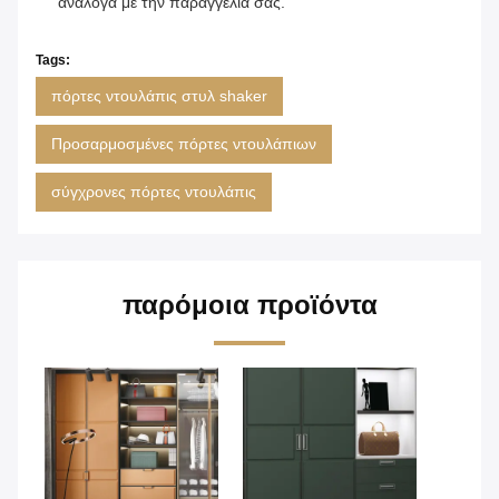
ανάλογα με την παραγγελία σας.
Tags:
πόρτες ντουλάπις στυλ shaker
Προσαρμοσμένες πόρτες ντουλάπιων
σύγχρονες πόρτες ντουλάπις
παρόμοια προϊόντα