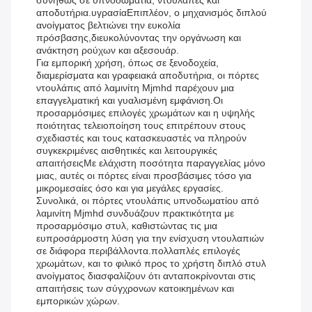
συνήθως σε υπνοδωμάτια, ντουλάπες και
αποδυτήρια.υγρασίαΕπιπλέον, ο μηχανισμός διπλού
ανοίγματος βελτιώνει την ευκολία
πρόσβασης,διευκολύνοντας την οργάνωση και
ανάκτηση ρούχων και αξεσουάρ.
Για εμπορική χρήση, όπως σε ξενοδοχεία,
διαμερίσματα και γραφειακά αποδυτήρια, οι πόρτες
ντουλάπις από λαμινίτη Mjmhd παρέχουν μια
επαγγελματική και γυαλισμένη εμφάνιση.Οι
προσαρμόσιμες επιλογές χρωμάτων και η υψηλής
ποιότητας τελειοποίηση τους επιτρέπουν στους
σχεδιαστές και τους κατασκευαστές να πληρούν
συγκεκριμένες αισθητικές και λειτουργικές
απαιτήσειςΜε ελάχιστη ποσότητα παραγγελίας μόνο
μιας, αυτές οι πόρτες είναι προσβάσιμες τόσο για
μικρομεσαίες όσο και για μεγάλες εργασίες.
Συνολικά, οι πόρτες ντουλάπις υπνοδωματίου από
λαμινίτη Mjmhd συνδυάζουν πρακτικότητα με
προσαρμόσιμο στυλ, καθιστώντας τις μια
ευπροσάρμοστη λύση για την ενίσχυση ντουλαπιών
σε διάφορα περιβάλλοντα.πολλαπλές επιλογές
χρωμάτων, και το φιλικό προς το χρήστη διπλό στυλ
ανοίγματος διασφαλίζουν ότι ανταποκρίνονται στις
απαιτήσεις των σύγχρονων κατοικημένων και
εμπορικών χώρων.