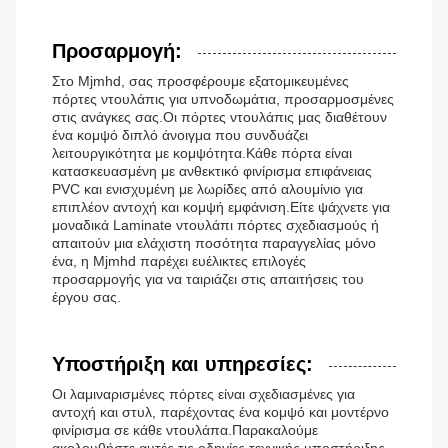
Προσαρμογή:
Στο Mjmhd, σας προσφέρουμε εξατομικευμένες
πόρτες ντουλάπις για υπνοδωμάτια, προσαρμοσμένες
στις ανάγκες σας.Οι πόρτες ντουλάπις μας διαθέτουν
ένα κομψό διπλό άνοιγμα που συνδυάζει
λειτουργικότητα με κομψότητα.Κάθε πόρτα είναι
κατασκευασμένη με ανθεκτικό φινίρισμα επιφάνειας
PVC και ενισχυμένη με λωρίδες από αλουμίνιο για
επιπλέον αντοχή και κομψή εμφάνιση.Είτε ψάχνετε για
μοναδικά Laminate ντουλάπι πόρτες σχεδιασμούς ή
απαιτούν μια ελάχιστη ποσότητα παραγγελίας μόνο
ένα, η Mjmhd παρέχει ευέλικτες επιλογές
προσαρμογής για να ταιριάζει στις απαιτήσεις του
έργου σας.
Υποστήριξη και υπηρεσίες:
Οι λαμιναρισμένες πόρτες είναι σχεδιασμένες για
αντοχή και στυλ, παρέχοντας ένα κομψό και μοντέρνο
φινίρισμα σε κάθε ντουλάπα.Παρακαλούμε