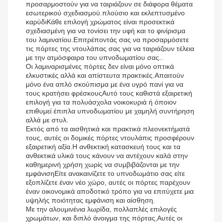
προσαρμοστούν για να ταιριάζουν σε διάφορα θέματα
εσωτερικού σχεδιασμού.πλούσιο και εκλεπτυσμένο
καρύδιΚάθε επιλογή χρώματος είναι προσεκτικά
σχεδιασμένη για να τονίσει την υφή και το φινίρισμα
του λαμινατίου.Επιτρέποντάς σας να προσαρμόσετε
τις πόρτες της ντουλάπας σας για να ταιριάζουν τέλεια
με την ατμόσφαιρα του υπνοδωματίου σας..
Οι λαμιναρισμένες πόρτες δεν είναι μόνο οπτικά
ελκυστικές αλλά και απίστευτα πρακτικές.Απαιτούν
μόνο ένα απλό σκούπισμα με ένα υγρό πανί για να
τους κρατήσει φρέσκουςΑυτό τους καθιστά εξαιρετική
επιλογή για τα πολυάσχολα νοικοκυριά ή όποιον
επιθυμεί έπιπλα υπνοδωματίου με χαμηλή συντήρηση
αλλά με στυλ.
Εκτός από τα αισθητικά και πρακτικά πλεονεκτήματά
τους, αυτές οι δομικές πόρτες ντουλάπις προσφέρουν
εξαιρετική αξία.Η ανθεκτική κατασκευή τους και τα
ανθεκτικά υλικά τους κάνουν να αντέχουν καλά στην
καθημερινή χρήση χωρίς να συμβιβάζονται με την
εμφάνισηΕίτε ανακαινίζετε το υπνοδωμάτιο σας είτε
εξοπλίζετε έναν νέο χώρο, αυτές οι πόρτες παρέχουν
έναν οικονομικά αποδοτικό τρόπο για να επιτύχετε μια
υψηλής ποιότητας εμφάνιση και αίσθηση.
Με την αλουμινένια λωρίδα, πολλαπλές επιλογές
χρωμάτων, και διπλό άνοιγμα της πόρτας,Αυτές οι