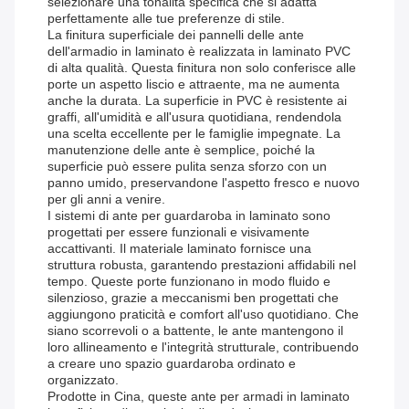
selezionare una tonalità specifica che si adatta
perfettamente alle tue preferenze di stile.
La finitura superficiale dei pannelli delle ante
dell'armadio in laminato è realizzata in laminato PVC
di alta qualità. Questa finitura non solo conferisce alle
porte un aspetto liscio e attraente, ma ne aumenta
anche la durata. La superficie in PVC è resistente ai
graffi, all'umidità e all'usura quotidiana, rendendola
una scelta eccellente per le famiglie impegnate. La
manutenzione delle ante è semplice, poiché la
superficie può essere pulita senza sforzo con un
panno umido, preservandone l'aspetto fresco e nuovo
per gli anni a venire.
I sistemi di ante per guardaroba in laminato sono
progettati per essere funzionali e visivamente
accattivanti. Il materiale laminato fornisce una
struttura robusta, garantendo prestazioni affidabili nel
tempo. Queste porte funzionano in modo fluido e
silenzioso, grazie a meccanismi ben progettati che
aggiungono praticità e comfort all'uso quotidiano. Che
siano scorrevoli o a battente, le ante mantengono il
loro allineamento e l'integrità strutturale, contribuendo
a creare uno spazio guardaroba ordinato e
organizzato.
Prodotte in Cina, queste ante per armadi in laminato