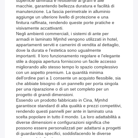
superficie laminata è resistente ai graffi e alle
macchie, garantendo bellezza duratura e facilità di
manutenzione. La fascia perimetrale in alluminio
aggiunge un ulteriore livello di protezione e una
finitura raffinata, rendendo queste porte pratiche e
visivamente accattivanti.
Negli ambienti commerciali, i sistemi di ante per
armadi in laminato Mjmhd vengono utilizzati in hotel,
appartamenti serviti e camerini di vendita al dettaglio,
dove la durata e l'estetica sono ugualmente
importanti. Il loro funzionamento regolare e l'elegante
stile a doppia apertura forniscono un facile accesso
migliorando allo stesso tempo lo spazio complessivo
con un aspetto premium. La quantità minima
dell'ordine pari a 1 consente un acquisto flessibile, sia
che abbiate bisogno di un pannello per porta singola
per una riparazione o di un set completo per un
progetto di grandi dimensioni.
Essendo un prodotto fabbricato in Cina, Mjmhd
garantisce standard di alta qualità e prezzi competitivi,
rendendo questi pannelli per ante in laminato una
scelta popolare in tutto il mondo. La loro adattabilità a
diverse dimensioni e configurazioni significa che
possono essere personalizzati per adattarsi a progetti
di guardaroba specifici, soddisfacendo le diverse