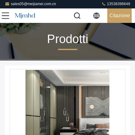
sales05@meijiamei.com.cn
13538396649
Citazione
Prodotti