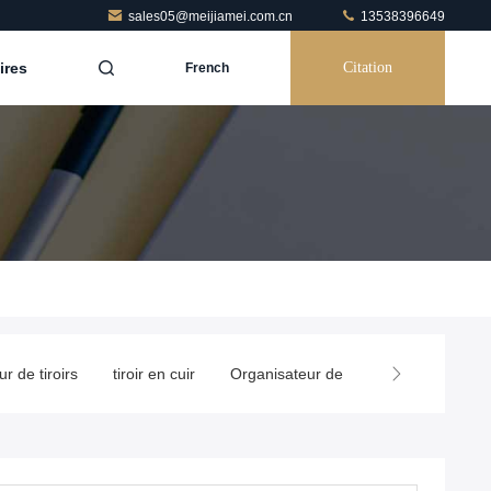
sales05@meijiamei.com.cn
13538396649
ires
Citation
French
r de tiroirs
tiroir en cuir
Organisateur de vêtements
Boît