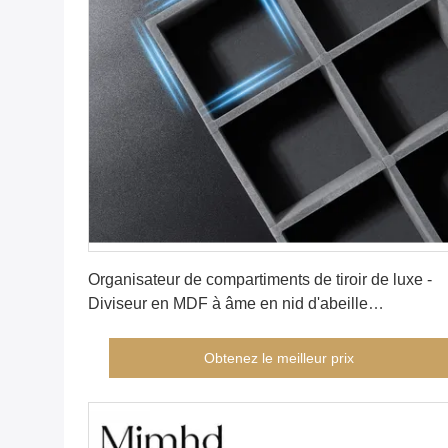
Obtenez le meilleur prix
Organisateur de compartiments de tiroir de luxe -
Diviseur en MDF à âme en nid d'abeille
personnalisable avec connecteurs à installation
rapide, surface en tissu, solution de rangement mult
Obtenez le meilleur prix
scènes (Yg039)