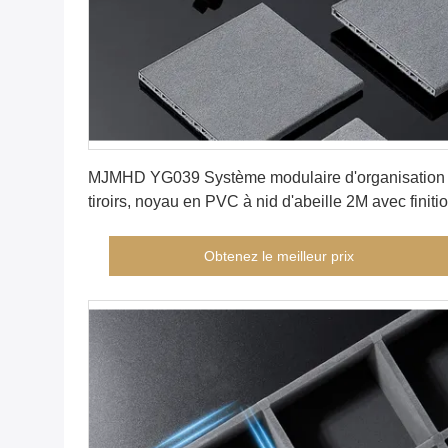
Obtenez le meilleur prix
MJMHD YG039 Système modulaire d'organisation
tiroirs, noyau en PVC à nid d'abeille 2M avec finiti
en tissu, cloisons à installation rapide pour garde-
robe et cuisine
Obtenez le meilleur prix