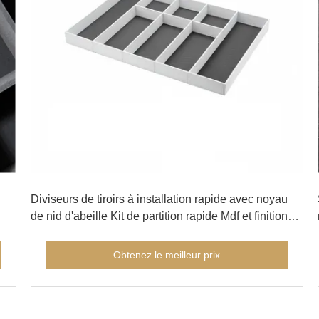
Obtenez le meilleur prix
Diviseurs de tiroirs à installation rapide avec noyau
de nid d'abeille Kit de partition rapide Mdf et finition
de peinture mate Taille personnalisable (Yg039)
i-
Obtenez le meilleur prix