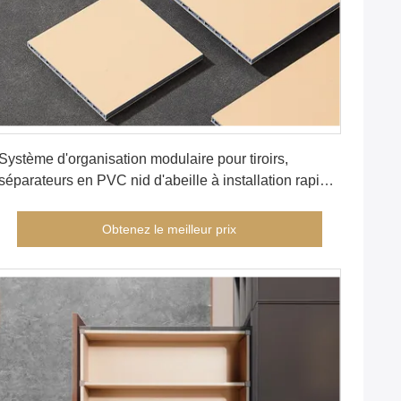
Obtenez le meilleur prix
Système d'organisation modulaire pour tiroirs,
séparateurs en PVC nid d'abeille à installation rapide
avec finition cuir, taille personnalisée 2M de longueur
pour rangement dans penderie et armoire (Modèle :
Obtenez le meilleur prix
YG039)