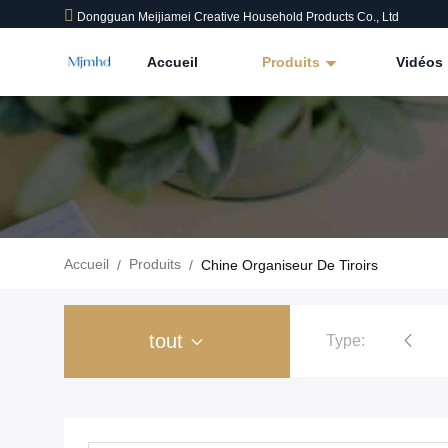
Dongguan Meijiamei Creative Household Products Co., Ltd
Accueil
Produits
Vidéos
Accueil
Produits
/
/
Chine Organiseur De Tiroirs
tout
Type: