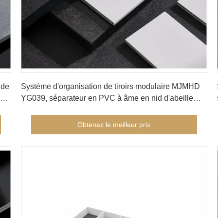
Obtenez le meilleur prix
 de
Système d'organisation de tiroirs modulaire MJMHD
on
YG039, séparateur en PVC à âme en nid d'abeille
personnalisable avec clips à installation rapide,
longueur 2M pour les solutions de rangement de
Obtenez le meilleur prix
cuisine, bureau et garde-robe