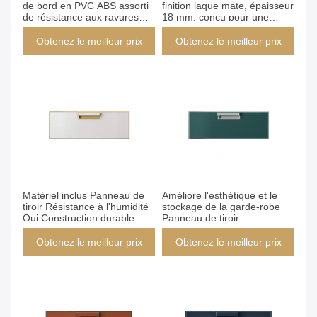
de bord en PVC ABS assorti
finition laque mate, épaisseur
de résistance aux rayures
18 mm, conçu pour une
moyenne et de technologie
intégration élégante et à long
d'étanchéité de bord de
terme dans les conceptions
Obtenez le meilleur prix
Obtenez le meilleur prix
bande adhésive à fusion
de meubles modernes
chaude pour le quotidien
Obtenez le meilleur prix
Obtenez le meilleur prix
Matériel inclus Panneau de
Améliore l'esthétique et le
tiroir Résistance à l'humidité
stockage de la garde-robe
Oui Construction durable
Panneau de tiroir
Idéal pour les applications
personnalisé offrant une
commerciales et la sélection
technologie d'étanchéité de
Obtenez le meilleur prix
Obtenez le meilleur prix
de styles personnalisés
bord de bande adhésive à
fusion chaude pour la finition