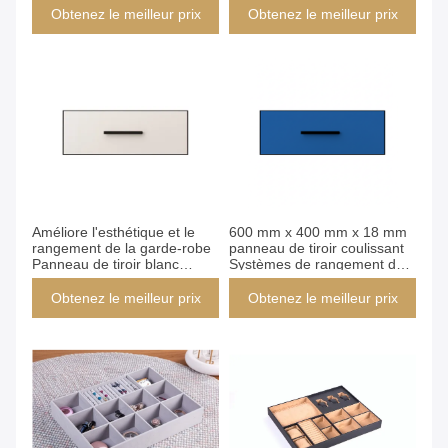
applications d'assemblage de
Obtenez le meilleur prix
Obtenez le meilleur prix
meubles
Obtenez le meilleur prix
Obtenez le meilleur prix
Améliore l'esthétique et le
600 mm x 400 mm x 18 mm
rangement de la garde-robe
panneau de tiroir coulissant
Panneau de tiroir blanc
Systèmes de rangement de
Panneau avant d'armoire
garde-robe conçus pour un
offrant des options
stockage pratique et durable
Obtenez le meilleur prix
Obtenez le meilleur prix
polyvalentes pour
l'amélioration du rangement
de la garde-robe