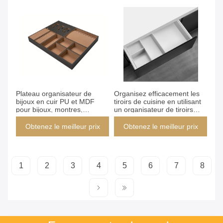
de bijoux
Obtenez le meilleur prix
Obtenez le meilleur prix
Plateau organisateur de
Organisez efficacement les
bijoux en cuir PU et MDF
tiroirs de cuisine en utilisant
pour bijoux, montres,
un organisateur de tiroirs
accessoires, rangement avec
bricolage Largeur PVC 6cm
plusieurs compartiments
9cm Compartements
Obtenez le meilleur prix
Obtenez le meilleur prix
flexibles pour un accès facile
1
2
3
4
5
6
7
8