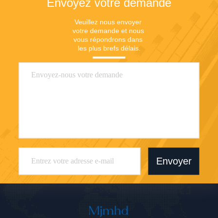
Envoyez votre demande
Veuillez nous envoyer 
votre demande et nous 
vous répondrons dans 
les plus brefs délais.
Envoyer