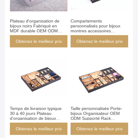
Obtenez le meilleur prix
Obtenez le meilleur prix
Plateau d'organisation de
Compartements
bijoux noirs Fabriqué en
personnalisés pour bijoux
MDF durable OEM ODM
montres accessoires
Supporté Service
stockage durable pratique
personnalisé pour le
élégant
Obtenez le meilleur prix
Obtenez le meilleur prix
stockage et l'affichage de
bijoux
Obtenez le meilleur prix
Obtenez le meilleur prix
Temps de livraison typique
Taille personnalisée Porte-
30 à 40 jours Plateau
bijoux Organisateur OEM
d'organisation de bijoux
ODM Supporté Rack
Matériaux primaires MDF
d'affichage multi-couches
Couleur extérieure foncée
pour le stockage et la
Obtenez le meilleur prix
Obtenez le meilleur prix
Conçue pour l'organisation
présentation de bijoux