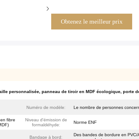
Obtenez le meilleur prix
aille personnalisée
,
panneau de tiroir en MDF écologique
,
porte d
Numéro de modèle:
Le nombre de personnes concer
en fibre
Niveau d'émission de
Norme ENF
(MDF)
formaldéhyde:
Des bandes de bordure en PVC
Bandage à bord: