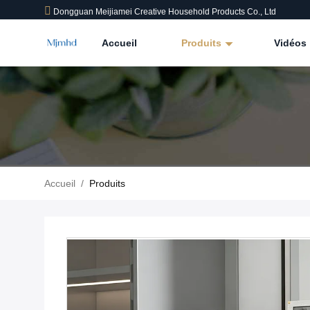
Dongguan Meijiamei Creative Household Products Co., Ltd
Accueil
Produits
Vidéos
Accueil
/
Produits