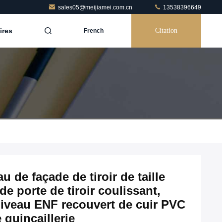
sales05@meijiamei.com.cn
13538396649
ires
Citation
French
de façade de tiroir de taille
e porte de tiroir coulissant,
iveau ENF recouvert de cuir PVC
 quincaillerie