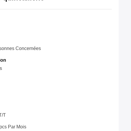
sonnes Concernées
ion
s
T/T
pcs Par Mois