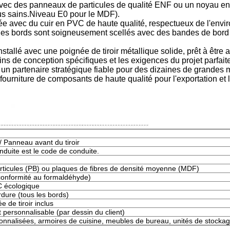
ec des panneaux de particules de qualité ENF ou un noyau en
lus sains.Niveau E0 pour le MDF).
fiée avec du cuir en PVC de haute qualité, respectueux de l'env
 les bords sont soigneusement scellés avec des bandes de bord 
-installé avec une poignée de tiroir métallique solide, prêt à êt
ins de conception spécifiques et les exigences du projet parfait
un partenaire stratégique fiable pour des dizaines de grandes 
rniture de composants de haute qualité pour l'exportation et 
 / Panneau avant du tiroir
duite est le code de conduite.
rticules (PB) ou plaques de fibres de densité moyenne (MDF)
onformité au formaldéhyde)
C écologique
dure (tous les bords)
e de tiroir inclus
personnalisable (par dessin du client)
onnalisées, armoires de cuisine, meubles de bureau, unités de stocka