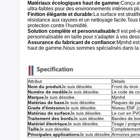
Matériaux écologiques haut de gamme:
Conçu av
ultra-faibles pour des environnements intérieurs p
Finition élégante et durable:
La surface est strati
résistance aux rayures et un nettoyage facile.Tous
protection contre l'humidité.
Solution complète et personnalisable:
Il est pré
personnalisable en taille pour s'adapter à vos dess
Assurance du fabricant de confiance:
Mjmhd est 
haut de gamme.Nous sommes spécialisés dans la fou
Attribut
Détails
Nom du produit
Je suis désolée.
Front du tiroir
Numéro de modèle
Je suis désolée.
Le code de con
Marque
Je suis désolée.
Mjmhd
Matériau de base
Je suis désolée.
Plaques de pa
Grade d'émission
Je suis désolée.
Niveau ENF (c
Matériau de surface
Je suis désolée.
Le cuir en PV
Traitement des bords
Je suis désolée.
Bandes de bor
Matériel électrique
Je suis désolée.
Tirage / poigné
Taille
Je suis désolée.
Completement 
Principales applications
Je suis désolée.
Armoires pers