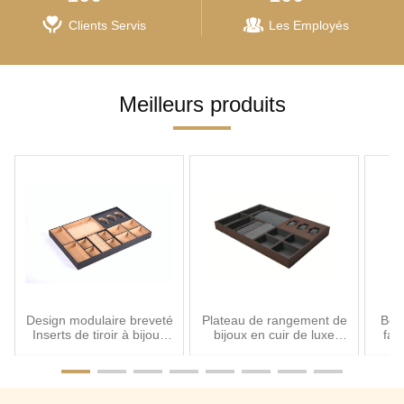
Clients Servis
Les Employés
Meilleurs produits
Design modulaire breveté​​
Plateau de rangement de
Boî
Inserts de tiroir à bijoux
bijoux en cuir de luxe
fau
pour armoires avec 14
pour tiroir avec
co
compartiments
intégration transparente