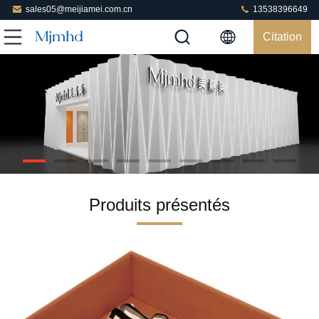
sales05@meijiamei.com.cn
13538396649
Citation
Produits présentés