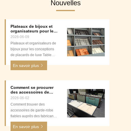
Nouvelles
Plateaux de bijoux et
organisateurs pour les
décors de placards de
2026-06-09
luxe
Plateaux et organisateurs de
bijoux pour les conceptions
de placards de luxe Table
des matières Introduction : La
En savoir plus
touche finale pour les
placards de luxe Pourquoi le
stockage des bijoux est
différent : au-delà des cintres
Comment se procurer
et des étagères Matériaux de
des accessoires de
base pour les organisateurs
garde-robe fiables
2026-06-02
auprès des fabricants
de bijoux de luxe : ...
Comment trouver des
accessoires de garde-robe
fiables auprès des fabricants
Tableau des matières
En savoir plus
1Pourquoi