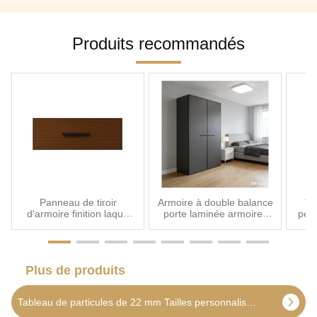
moderne La palette majeure :
les finitions supérieures pour
Produits recommandés
la quincaillerie de placard
2026 Innovation matérielle :
élévation du mat...
Panneau de tiroir
Armoire à double balance
Ta
d'armoire finition laque
porte laminée armoires
pers
mate, épaisseur 18 mm,
résidentielles
g
conçu pour une
commerciales double
intégration élégante et à
ouverture élégante
d'o
long terme dans les
construction durable
char
Plus de produits
conceptions de meubles
g
modernes
Tableau de particules de 22 mm Tailles personnalisées