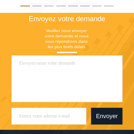
Envoyez votre demande
Veuillez nous envoyer 
votre demande et nous 
vous répondrons dans 
les plus brefs délais.
Envoyer