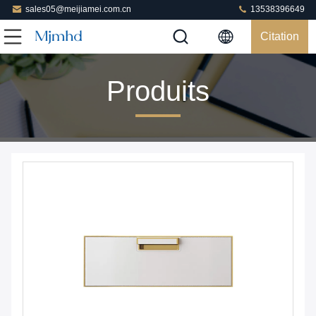
sales05@meijiamei.com.cn
13538396649
Citation
Produits