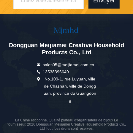
Envoyer
Dongguan Meijiamei Creative Household
Products Co., Ltd
sales05@meijiamei.com.cn
13538396649
No.109-1, rue Luyuan, ville
de Chashan, ville de Dongg
uan, province du Guangdon
g
La Chine est bonne. Qualité plateau d'organisateur de bijoux Le
fournisseur. 2026 Dongguan Meijiamei Creative Household Products Co.,
Ltd Tout. Les droits sont réservés.