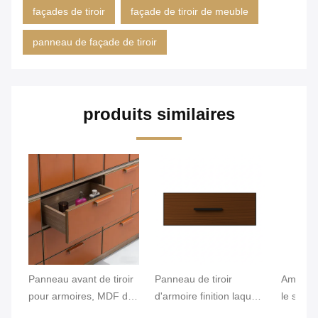
façades de tiroir
façade de tiroir de meuble
panneau de façade de tiroir
produits similaires
Panneau avant de tiroir
Panneau de tiroir
Améliore
pour armoires, MDF de
d'armoire finition laque
le stock
qualité ENF / panneau
mate, épaisseur 18 mm,
robe Pan