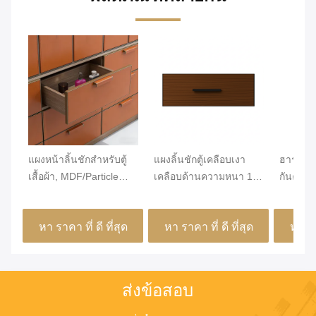
แผงหน้าลิ้นชักสำหรับตู้
แผงลิ้นชักตู้เคลือบเงา
ฮาร์ดแว
เสื้อผ้า, MDF/Particle
เคลือบด้านความหนา 18
กันความช
Board เกรด ENF, หุ้มด้วย
มม. ออกแบบมาเพื่อการ
ที่ทนทา
หนัง PVC และปิดขอบ,
ผสมผสานในระยะยาว
การใช้ง
หา ราคา ที่ ดี ที่สุด
หา ราคา ที่ ดี ที่สุด
หา ราค
ขนาดสั่งทำพิเศษสำหรับ
และมีสไตล์ในการ
และการเ
MJMHD CYDP-003
ออกแบบเฟอร์นิเจอร์สมัย
สั่ง
ใหม่
ส่งข้อสอบ