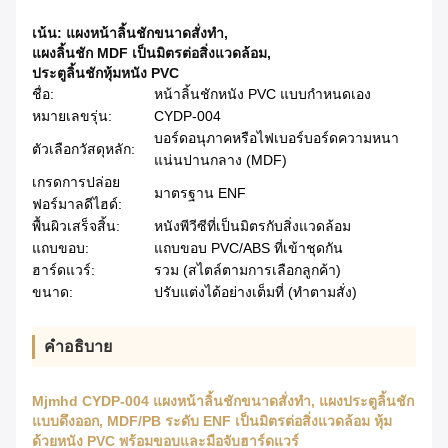
เน้น:
แผงหน้าลิ้นชักขนาดสั่งทำ
,
แผงลิ้นชัก MDF เป็นมิตรต่อสิ่งแวดล้อม
,
ประตูลิ้นชักหุ้มหนัง PVC
ชื่อ:
หน้าลิ้นชักหนัง PVC แบบกำหนดเอง
หมายเลขรุ่น:
CYDP-004
บอร์ดอนุภาคหรือไฟเบอร์บอร์ดความหนา
ตัวเลือกวัสดุหลัก:
แน่นปานกลาง (MDF)
เกรดการปล่อย
มาตรฐาน ENF
ฟอร์มาลดีไฮด์:
พื้นผิวเสร็จสิ้น:
หนังพีวีซีที่เป็นมิตรกับสิ่งแวดล้อม
แถบขอบ:
แถบขอบ PVC/ABS ที่เข้าชุดกัน
ฮาร์ดแวร์:
รวม (สไตล์ตามการเลือกลูกค้า)
ขนาด:
ปรับแต่งได้อย่างเต็มที่ (ทำตามสั่ง)
คําอธิบาย
Mjmhd CYDP-004 แผงหน้าลิ้นชักขนาดสั่งทำ, แผงประตูลิ้นชัก
แบบดึงออก, MDF/PB ระดับ ENF เป็นมิตรต่อสิ่งแวดล้อม หุ้ม
ด้วยหนัง PVC พร้อมขอบและมือจับฮาร์ดแวร์