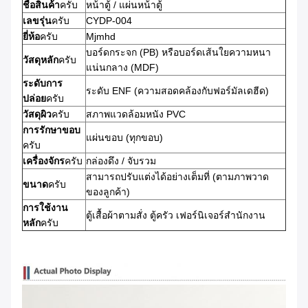
ชื่อสินค้า
ครับ
หน้าตู้ / แผ่นหน้าตู้
เลขรุ่น
ครับ
CYDP-004
ยี่ห้อ
ครับ
Mjmhd
บอร์ดกระจก (PB) หรือบอร์ดเส้นใยความหนา
วัสดุหลัก
ครับ
แน่นกลาง (MDF)
ระดับการ
ระดับ ENF (ความสอดคล้องกับฟอร์มัลเดฮีด)
ปล่อย
ครับ
วัสดุผิว
ครับ
สภาพแวดล้อมหนัง PVC
การรักษาขอบ
แผ่นขอบ (ทุกขอบ)
ครับ
เครื่องจักร
ครับ
กล่องดึง / จับรวม
สามารถปรับแต่งได้อย่างเต็มที่ (ตามภาพวาด
ขนาด
ครับ
ของลูกค้า)
การใช้งาน
ตู้เสื้อผ้าตามสั่ง ตู้ครัว เฟอร์นิเจอร์สํานักงาน
หลัก
ครับ