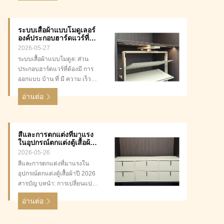
อุปกรณ์เสริมเสื้อผ้าที่น่าเชื่อถือ
3. ตัวชี้วัดคุณภาพหลักสําหรับ
อุปกรณ์ Hardware 4การเปรียบ
ระบบเสื้อผ้าแบบโมดูเลอร์
เทียบ: โรงงานตรงกับบริษัทค้า
องค์ประกอบฮาร์ดแวร์ที่
5. วิธีการประเมินผู้จัดจําหน่าย
ต้องมี
2026-05-27
ศักย...
ระบบเสื้อผ้าแบบโมดูล: ส่วน
ประกอบฮาร์ดแวร์ที่ต้องมี การ
ออกแบบ บ้าน ที่ มี ความ เร็ว
เร็ว วัน นี้ เจ้าของ บ้าน ต้องการ
อ่านต่อ
ความ อ่อนโยน ลาย สะอาด
และ ที่เก็บ ของ ที่ สมบูรณ์แบบ
การ เปลี่ยนแปลง นี้ ทํา ให้
ระบบ ตู้ เสื้อผ้า แบบ โมดูล เป็น
สีและการตกแต่งที่มาแรง
การ เลือก ที่ สุด สําหรับ
ในอุปกรณ์ตกแต่งตู้เสื้อผ้าปี
โครงการ ที่อยู่อาศัย และ
2026
2026-05-26
โครงการ ธุรกิจ ทั...
สีและการตกแต่งที่มาแรงใน
อุปกรณ์ตกแต่งตู้เสื้อผ้าปี 2026
สารบัญ บทนำ: การเปลี่ยนแปลง
ในการออกแบบตู้เสื้อผ้าสมัย
อ่านต่อ
ใหม่ จานสีหลัก: การตกแต่งอัน
ดับต้นๆ สำหรับฮาร์ดแวร์ตู้
เสื้อผ้าปี 2026 นวัตกรรมด้าน