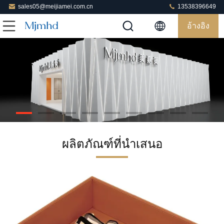
sales05@meijiamei.com.cn
13538396649
อ้างอิง
ผลิตภัณฑ์ที่นําเสนอ