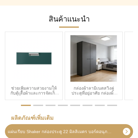
วัสดุ: ยกระดับฮาร์ดแวร์
เฟอร์นิเจอร์แบบ Flat-Pack
สินค้าแนะนำ
สุนทรียภาพในการค้าปลีกแบบ
บูติก: อุปกรณ์จัดเก็บข้อมูลที่มี
ประ...
ช่วยเพิ่มความสวยงามให้
กล่องผ้าลามิเนตสวิงคู่
กับตู้เสื้อผ้าและการจัดเก็บ
ประตูที่อยู่อาศัย กล่องผ้า
แผงลิ้นชักแบบกำหนดเอง
พาณิชย์ แบบเปิดสองแบบ
Org
นำเสนอเทคโนโลยีการปิด
สถาปัตยกรรมอันหรูหรา
Lea
ผนึกขอบด้วยแถบกาวร้อน
ทนทาน
สํา
ละลายเพื่อการตกแต่งขั้น
เ
ผลิตภัณฑ์เพิ่มเติม
สุดท้าย
แผ่นเรียบ Shaker กล่องประตู 22 มิลลิเมตร บอร์ดอนุภาคขนาดที่กําหนดเอง