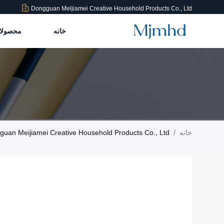
Dongguan Meijiamei Creative Household Products Co., Ltd
خانه
محصول
خانه
/
Dongguan Meijiamei Creative Household Products Co., Ltd اطلاعا