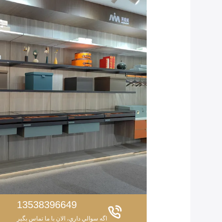
13538396649
اگه سوالي داري، الان با ما تماس بگير