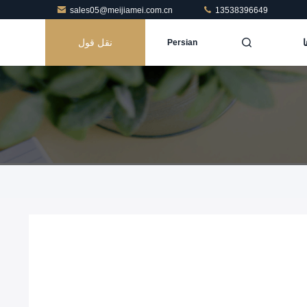
sales05@meijiamei.com.cn
13538396649
ا
نقل قول
Persian