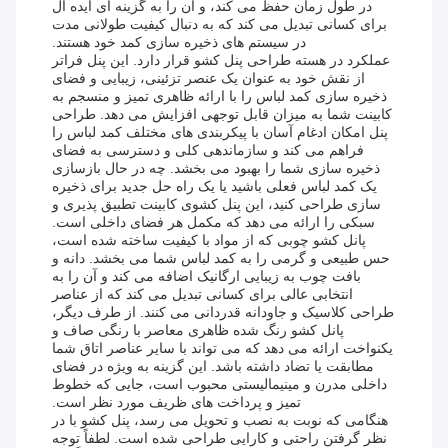
در طول زمان حفظ می کند، و آن را به گزینه ای ایده آل
برای کسانی تبدیل می کند که به دنبال کیفیت طولانی مدت
در سیستم های ذخیره سازی کمد خود هستند.
عملکرد در هسته طراحی پنل کشو قرار دارد. این پنل فراتر
از نقش خود به عنوان یک عنصر تزئینی، زیبایی و فضای
ذخیره سازی کمد لباس را با ارائه ظاهری تمیز و منسجم به
کابینت شما به میزان قابل توجهی افزایش می دهد. طراحی
پنل امکان ادغام آسان با پیکربندی های مختلف کمد لباس را
فراهم می کند و سازماندهی کلی و دسترسی به فضای
ذخیره سازی شما را بهبود می بخشد. چه در حال بازسازی
یک کمد لباس فعلی باشید یا یک راه حل جدید برای ذخیره
سازی طراحی کنید، این پنل کشوی کابینت تطبیق پذیری و
سبکی را ارائه می دهد که مکمل هر فضای داخلی است.
پانل کشو چوبی که از مواد با کیفیت ساخته شده است،
حس طبیعی و گرمی را به کمد لباس شما می بخشد. دانه و
بافت چوب به زیبایی ارگانیک اضافه می کند و آن را به
انتخابی عالی برای کسانی تبدیل می کند که از عناصر
طراحی کلاسیک و جاودانه قدردانی می کنند. از طرف دیگر،
پانل کشو رنگ شده ظاهری معاصر با رنگی صاف و
یکنواخت ارائه می دهد که می تواند با سایر عناصر اتاق شما
مطابقت یا تضاد داشته باشد. این گزینه به ویژه در فضای
داخلی مدرن و مینیمالیستی محبوب است، جایی که خطوط
تمیز و پرداخت های ظریف مورد نظر است.
هنگامی که نوبت به نصب و تحویل می رسد، پنل کشو با در
نظر گرفتن راحتی و کارایی طراحی شده است. لطفاً توجه