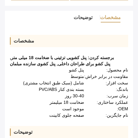
مشخصات
توضیحات
مشخصات
برجسته کردن:
پنل کشویی تزئینی با ضخامت 18 میلی متر
,
پنل کشو برای طراحان داخلی
,
پنل کشوی سازنده مبلمان
نام محصول:
پنل کشو
مقاومت در برابر خراش:
متوسط
سخت افزار:
شامل (سبک طبق انتخاب مشتری)
باندنگ:
بسته بندی کنار PVC/ABS
زمان سرب:
30-40 روز
عملکرد ساختاری:
ضخامت 18 میلیمتر
OEM:
موجود است
نام جایگزین:
صفحه جلوی کابینت
توضیحات