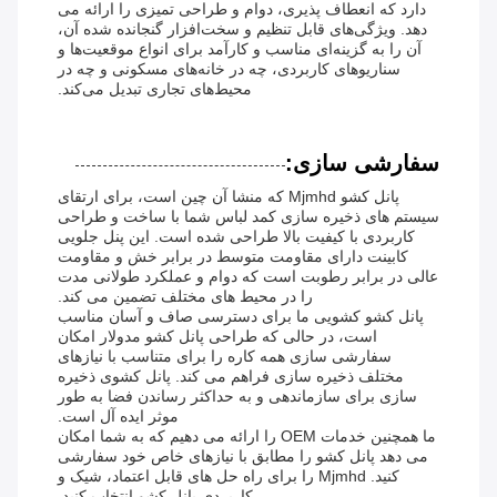
دارد که انعطاف پذیری، دوام و طراحی تمیزی را ارائه می
دهد. ویژگی‌های قابل تنظیم و سخت‌افزار گنجانده شده آن،
آن را به گزینه‌ای مناسب و کارآمد برای انواع موقعیت‌ها و
سناریوهای کاربردی، چه در خانه‌های مسکونی و چه در
محیط‌های تجاری تبدیل می‌کند.
سفارشی سازی:
پانل کشو Mjmhd که منشا آن چین است، برای ارتقای
سیستم های ذخیره سازی کمد لباس شما با ساخت و طراحی
کاربردی با کیفیت بالا طراحی شده است. این پنل جلویی
کابینت دارای مقاومت متوسط ​​در برابر خش و مقاومت
عالی در برابر رطوبت است که دوام و عملکرد طولانی مدت
را در محیط های مختلف تضمین می کند.
پانل کشو کشویی ما برای دسترسی صاف و آسان مناسب
است، در حالی که طراحی پانل کشو مدولار امکان
سفارشی سازی همه کاره را برای متناسب با نیازهای
مختلف ذخیره سازی فراهم می کند. پانل کشوی ذخیره
سازی برای سازماندهی و به حداکثر رساندن فضا به طور
موثر ایده آل است.
ما همچنین خدمات OEM را ارائه می دهیم که به شما امکان
می دهد پانل کشو را مطابق با نیازهای خاص خود سفارشی
کنید. Mjmhd را برای راه حل های قابل اعتماد، شیک و
کاربردی پانل کشو انتخاب کنید.