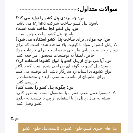
سوالات متداول:
س: چه برندی پنل کشو را تولید می کند؟
پاسخ: پنل کشو ساخت شرکت Mjmhd می باشد.
س: پنل کشو کجا ساخته شده است؟
پاسخ: پنل کشو ساخت چین است.
س: چه موادی برای ساخت پنل کشو استفاده می شود؟
A: پانل کشو از مواد با کیفیت بالا ساخته شده است که برای
دوام و جذابیت زیبایی طراحی شده است. برای جزئیات مواد
خاص، لطفاً به توضیحات محصول مراجعه کنید.
س: آیا می توان از پنل کشو با انواع کشوها استفاده کرد؟
پاسخ: پنل کشو به گونه ای طراحی شده است که با اکثر
انواع کشوهای استاندارد سازگار باشد، اما توصیه می کنیم
برای اطمینان از تناسب مناسب، ابعاد و مشخصات را
بررسی کنید.
س: چگونه پنل کشو را نصب کنم؟
A: دستورالعمل نصب همراه با محصول است. به طور کلی،
بسته به مدل، پانل را با استفاده از پیچ یا چسب به جلوی
کشو وصل کنید.
Tags:
پنل های جلوی کشو,جلوی کشوی کابینت,پنل جلوی کشو