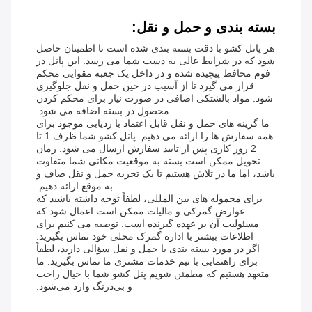
بسته بندی و حمل و نقل:
هر پانل کشو با دقت بسته بندی شده است تا اطمینان حاصل
شود که در شرایط عالی به دست شما می رسد. این پانل در
فوم محافظ پیچیده شده و در داخل یک جعبه مقوایی محکم
قرار می گیرد تا از آسیب در حین حمل و نقل جلوگیری
شود. مواد بالشتکی اضافی در صورت نیاز برای محکم کردن
محصول در بسته اضافه می شود.
ما گزینه های حمل و نقل قابل اعتماد با ردیابی موجود برای
همه سفارش ها را ارائه می دهیم. پانل کشو شما ظرف 1 تا
2 روز کاری پس از تایید سفارش ارسال می شود. زمان
تحویل ممکن است بسته به موقعیت مکانی شما متفاوت
باشد، اما ما در تلاش هستیم تا یک تجربه حمل و نقل صاف و
به موقع ارائه دهیم.
برای محموله های بین المللی، لطفاً توجه داشته باشید که
عوارض گمرکی و مالیات ممکن است اعمال شود که
مسئولیت آن بر عهده گیرنده است. توصیه می کنیم برای
اطلاعات بیشتر با اداره گمرک محلی خود تماس بگیرید.
اگر در مورد بسته بندی یا حمل و نقل سؤالی دارید، لطفاً
برای راهنمایی با تیم خدمات مشتری ما تماس بگیرید. ما
متعهد هستیم که مطمئن شویم پنل کشو شما با خیال راحت
و بی‌درنگ وارد می‌شود.