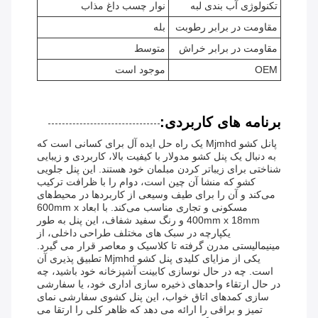
تکنولوژی آب بندی لبه
نوار چسب داغ مذاب
مقاومت در برابر رطوبت
بله
مقاومت در برابر خراش
متوسط
OEM
موجود است
برنامه های کاربردی:
پانل کشو Mjmhd یک راه حل ایده آل برای کسانی است که
به دنبال یک پنل کشو مدولار با کیفیت بالا، کاربردی و زیبایی
شناختی برای زیباتر کردن مبلمان خود هستند. این پنل جلویی
کشو که منشا آن چین است، دوام را با ظرافت ترکیب
می‌کند و آن را برای طیف وسیعی از کاربردها در محیط‌های
مسکونی و تجاری مناسب می‌کند. با ابعاد 600mm x
400mm x 18mm و رنگ سفید شفاف، این پنل به طور
یکپارچه در سبک های مختلف طراحی داخلی، از
مینیمالیستی مدرن گرفته تا کلاسیک و معاصر قرار می گیرد.
یکی از مزایای کلیدی پنل کشو Mjmhd تطبیق پذیری آن
است. چه در حال نوسازی کابینت آشپزخانه خود باشید، چه
در حال ارتقاء واحدهای ذخیره سازی اداری خود، یا سفارشی
سازی کمدهای اتاق خواب، این پنل کشوی سفارشی نمای
تمیز و براقی را ارائه می دهد که ظاهر کلی را ارتقا می