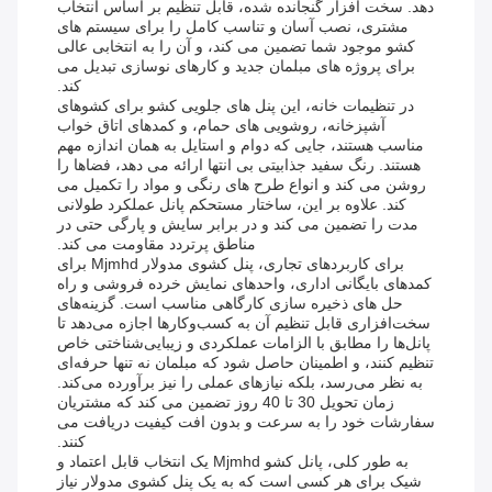
دهد. سخت افزار گنجانده شده، قابل تنظیم بر اساس انتخاب
مشتری، نصب آسان و تناسب کامل را برای سیستم های
کشو موجود شما تضمین می کند، و آن را به انتخابی عالی
برای پروژه های مبلمان جدید و کارهای نوسازی تبدیل می
کند.
در تنظیمات خانه، این پنل های جلویی کشو برای کشوهای
آشپزخانه، روشویی های حمام، و کمدهای اتاق خواب
مناسب هستند، جایی که دوام و استایل به همان اندازه مهم
هستند. رنگ سفید جذابیتی بی انتها ارائه می دهد، فضاها را
روشن می کند و انواع طرح های رنگی و مواد را تکمیل می
کند. علاوه بر این، ساختار مستحکم پانل عملکرد طولانی
مدت را تضمین می کند و در برابر سایش و پارگی حتی در
مناطق پرتردد مقاومت می کند.
برای کاربردهای تجاری، پنل کشوی مدولار Mjmhd برای
کمدهای بایگانی اداری، واحدهای نمایش خرده فروشی و راه
حل های ذخیره سازی کارگاهی مناسب است. گزینه‌های
سخت‌افزاری قابل تنظیم آن به کسب‌وکارها اجازه می‌دهد تا
پانل‌ها را مطابق با الزامات عملکردی و زیبایی‌شناختی خاص
تنظیم کنند، و اطمینان حاصل شود که مبلمان نه تنها حرفه‌ای
به نظر می‌رسد، بلکه نیازهای عملی را نیز برآورده می‌کند.
زمان تحویل 30 تا 40 روز تضمین می کند که مشتریان
سفارشات خود را به سرعت و بدون افت کیفیت دریافت می
کنند.
به طور کلی، پانل کشو Mjmhd یک انتخاب قابل اعتماد و
شیک برای هر کسی است که به یک پنل کشوی مدولار نیاز