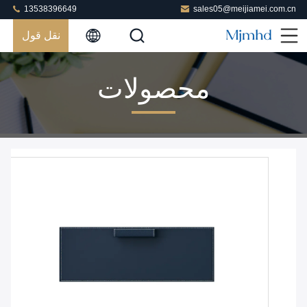
13538396649
sales05@meijiamei.com.cn
نقل قول
محصولات