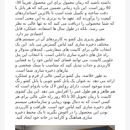
داشته باشید که زمان معمول برای این محصول تقریباً 30-
40 روز است. این بازه زمانی تضمین می‌کند که هر پانل با
دقت ساخته و تکمیل شده است تا بالاترین استانداردهای
کیفیت را برآورده کند. تعهد ما به برتری به این معنی است
که شما محصولی را دریافت می کنید که نه تنها عالی به نظر
می رسد، بلکه در طول سال ها استفاده، عملکرد قابل
اعتمادی نیز دارد.
تطبیق پذیری پنل کشو به کاربردهای آن در سیستم های
مختلف ذخیره سازی کمد لباس گسترش می یابد. این یک
انتخاب عالی برای کابینت های سفارشی، کمدهای مدولار و
راه حل های ذخیره سازی داخلی است. با انتخاب این پنل
جلویی کابینت، می توانید فضای کمد لباس خود را به فضایی
کاربردی و جذاب تبدیل کنید که متناسب با سبک شخصی و
نیازهای ذخیره سازی شما است.
به طور خلاصه، پنل کشو ترکیبی عالی از فرم و عملکرد
ارائه می دهد. به عنوان یک پانل کشو چوبی یا پانل کشو رنگ
شده موجود است، دارای روکش لاک مات بادوام است که
هم ظاهر و هم طول عمر را افزایش می دهد. این پنل کشوی
کابینت با زمان تحویل 30 تا 40 روز راه حلی عالی برای هر
کسی است که به دنبال بهبود زیبایی و سازماندهی سیستم
های ذخیره سازی کمد لباس خود است. ظرافت و کاربردی
بودن این محصول را در آغوش بگیرید تا یک محیط ذخیره
سازی هماهنگ و کارآمد در خانه خود ایجاد کنید.