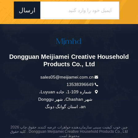
ارسال
Dongguan Meijiamei Creative Household
Products Co., Ltd
sales05@meijiamei.com.cn
13538396649
شماره 109-1، جاده Luyuan،
شهر Chashan، شهر Donggu
an، استان گوانگ دونگ
چین خوب کیفیت سینی سازمان‌دهنده جواهرات عرضه کننده. حقوق چاپ 2026
Dongguan Meijiamei Creative Household Products Co., Ltd . کلیه حقوق
محفوظ است.