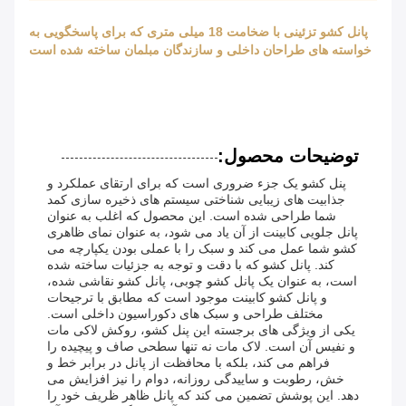
پانل کشو تزئینی با ضخامت 18 میلی متری که برای پاسخگویی به
خواسته های طراحان داخلی و سازندگان مبلمان ساخته شده است
توضیحات محصول:
پنل کشو یک جزء ضروری است که برای ارتقای عملکرد و
جذابیت های زیبایی شناختی سیستم های ذخیره سازی کمد
شما طراحی شده است. این محصول که اغلب به عنوان
پانل جلویی کابینت از آن یاد می شود، به عنوان نمای ظاهری
کشو شما عمل می کند و سبک را با عملی بودن یکپارچه می
کند. پانل کشو که با دقت و توجه به جزئیات ساخته شده
است، به عنوان یک پانل کشو چوبی، پانل کشو نقاشی شده،
و پانل کشو کابینت موجود است که مطابق با ترجیحات
مختلف طراحی و سبک های دکوراسیون داخلی است.
یکی از ویژگی های برجسته این پنل کشو، روکش لاکی مات
و نفیس آن است. لاک مات نه تنها سطحی صاف و پیچیده را
فراهم می کند، بلکه با محافظت از پانل در برابر خط و
خش، رطوبت و ساییدگی روزانه، دوام را نیز افزایش می
دهد. این پوشش تضمین می کند که پانل ظاهر ظریف خود را