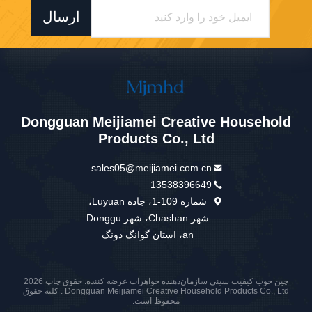
ارسال
Dongguan Meijiamei Creative Household
Products Co., Ltd
sales05@meijiamei.com.cn
13538396649
شماره 109-1، جاده Luyuan،
شهر Chashan، شهر Donggu
an، استان گوانگ دونگ
چین خوب کیفیت سینی سازمان‌دهنده جواهرات عرضه کننده. حقوق چاپ 2026
Dongguan Meijiamei Creative Household Products Co., Ltd . کلیه حقوق
محفوظ است.