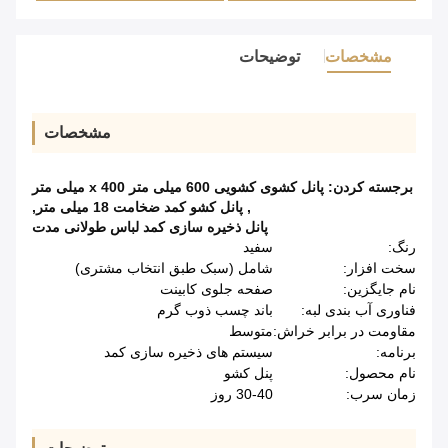
مشخصات
توضیحات
مشخصات
برجسته کردن:
پانل کشوی کشویی 600 میلی متر x 400 میلی متر
,
پانل کشو کمد ضخامت 18 میلی متر
,
پانل ذخیره سازی کمد لباس طولانی مدت
رنگ:
سفید
سخت افزار:
شامل (سبک طبق انتخاب مشتری)
نام جایگزین:
صفحه جلوی کابینت
فناوری آب بندی لبه:
باند چسب ذوب گرم
مقاومت در برابر خراش:
متوسط
برنامه:
سیستم های ذخیره سازی کمد
نام محصول:
پنل کشو
زمان سرب:
30-40 روز