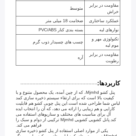
مقاومت در برابر
متوسط
خراش
عملکرد ساختاری
ضخامت 18 میلی متر
نوارهای لبه
بسته بندی کنار PVC/ABS
تکنولوژی مهر و
چسب های چسبدار ذوب گرم
موم لبه
مقاومت در برابر
آره
رطوبت
کاربردها:
پنل کشو Mjmhd، که از چین آمده، یک محصول متنوع و با
کیفیت بالا است که برای ارتقاء سیستم ذخیره سازی کمد
لباس شما طراحی شده است.این پنل چوبی کشو هم قابلیت
کارایی و هم زیبایی را ارائه می دهد، که آن را انتخاب ایده
آل برای مناسبت های مختلف و سناریوهای استفاده می
کند.پانل کشویی کشویی Mjmhd ترکیبی از دوام و سبک را
فراهم می کند.
یکی از موارد اصلی استفاده از پنل کشو ذخیره سازی