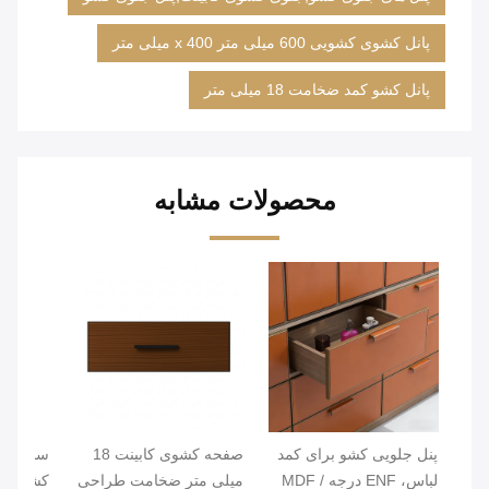
پانل کشوی کشویی 600 میلی متر x 400 میلی متر
پانل کشو کمد ضخامت 18 میلی متر
محصولات مشابه
پنل جلویی کشو برای کمد
صفحه کشوی کابینت 18
سخت اف
لباس، ENF درجه MDF /
میلی متر ضخامت طراحی
کشوی پ