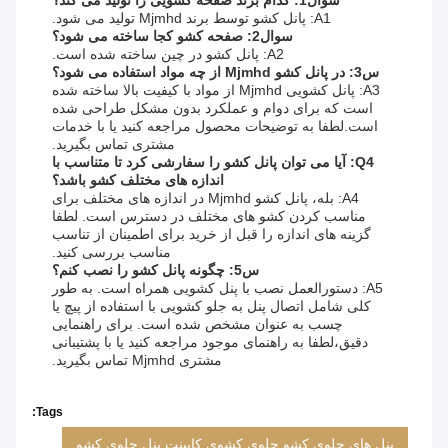
سوال1: کدام برند صفحه کشویی را تولید می کند؟
A1: پانل کشو توسط برند Mjmhd تولید می شود.
سوال2: صفحه کشو کجا ساخته می شود؟
A2: پانل کشو در چین ساخته شده است.
س3: در پانل کشو Mjmhd از چه مواد استفاده می شود؟
A3: پانل کشویی Mjmhd از مواد با کیفیت بالا ساخته شده
است که برای دوام و عملکرد بدون مشکل طراحی شده
است.لطفا به توضیحات محصول مراجعه کنید یا با خدمات
مشتری تماس بگیرید.
Q4: آیا می توان پانل کشو را سفارشی کرد تا متناسب با
اندازه های مختلف کشو باشد؟
A4: بله، پانل کشو Mjmhd در اندازه های مختلف برای
مناسب کردن کشو های مختلف در دسترس است. لطفا
گزینه های اندازه را قبل از خرید برای اطمینان از تناسب
مناسب بررسی کنید.
س5: چگونه پانل کشو را نصب کنم؟
A5: دستورالعمل نصب با پنل کشویی همراه است. به طور
کلی شامل اتصال پنل به جلو کشویی با استفاده از پیچ یا
چسب به عنوان مشخص شده است. برای راهنمایی
دقیق،لطفا به راهنمای موجود مراجعه کنید یا با پشتیبانی
مشتری Mjmhd تماس بگیرید.
Tags:
پنل های جلوی کشو,جلوی کشوی کابینت,پنل جلوی کشو