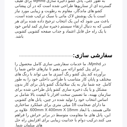
به طور کلی، پانل کشو ذخیره سازی Mjmhd برای طیف
گسترده ای از سناریوها طراحی شده است که در آن پیشانی
کشو های ماندگار، مقاوم به رطوبت و زیبایی مورد نیاز
است.با یک پوشش لاک ماتی با سبک ترکیب شده است،
باعث می شود که این یک انتخاب ترجیح داده شده برای هر
کسی که به دنبال ارتقاء سیستم ذخیره سازی کمد لباس خود
با یک راه حل قابل اعتماد و جذاب صفحه کشویی کشویی
باشد.
سفارشی سازی:
در Mjmhd، ما خدمات سفارشی سازی کامل محصول را
برای پنل کشو ارائه می دهیم تا نیازهای خاص شما را
برآورده کند.پنل کشو رنگ آمیزی ما می تواند با رنگ های
مختلف و پایان کار متناسب با طراحی داخلی خود را به طور
کامل. چه شما نیاز به یک سلائیڈنگ کشو پانل برای کار بدون
مشکل و یا یک ذخیره سازی کشو پانل طراحی شده برای
سازمان بهینه، ما تضمین سخت افزار با کیفیت بالا شامل بر
اساس انتخاب خود را.تولید شده در چین، پانل های کشویی
ما دارای ضخامت 18 میلی متری برای عملکرد ساختاری
عالی هستند، با ابعاد 600mm X 400mm X 18mm. علاوه بر
این، پانل های ما مقاومت متوسط در برابر خراش را فراهم
می کنند،ترکیب دوام با جذابیت زیبایی برای افزایش راه حل
های مبلمان شما.