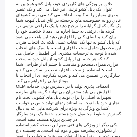
علاوه بر ویژگی های کاربردی خود، پانل کشو همچنین به
عنوان یک پانل کشو تزئینی نیز عمل می کند و یک عنصر
بصری متمایز را به کابینت اضافه می کند.مي تونه کشوهاي
عادي رو به خصوصيت هاي برجسته در اتاق تبديل کنهچه شما
یک نگاه کمال گرایانه را ترجیح دهید یا یک طراحی تزئینی تر،
گزینه های تزئینی به شما اجازه می دهد تا خلاقیت خود را
بیان کنید و فضای کلی را افزایش دهید.این باعث می شود
که پانل کشو نه تنها یک انتخاب عملی بلکه یک انتخاب هنری.
این محصول شامل سخت افزاری است، با سبک های انتخاب
شده با توجه به ترجیحات مشتری. این اطمینان حاصل می
کند که هر جنبه ای از پانل کشو، از پانل خود به سخت
افزاری همراه،منسجم و متناسب با چشم انداز طراحی شما
است• استفاده از سخت افزار، نصب را ساده می کند و
سازگاری را تضمین می کند و تجربه یکپارچه ای از انتخاب تا
مونتاژ نهایی را فراهم می کند.
انعطاف پذیری تولید با در دسترس بودن خدمات OEM
افزایش می یابد.مشتریان می توانند گزینه های سازنده
تجهیزات اصلی را برای تولید پانل های کشویی تحت نام
تجاری خود یا با توجه به استانداردهای تولید خاص درخواست
کننداین ویژگی به ویژه برای شرکت هایی که به دنبال
گسترش خطوط محصول خود هستند یا حفظ یک برند سازگار
در چندین پروژه هستند، مفید است.
یکی دیگر از ویژگی های فنی مهم این صفحه کشو استفاده
از تکنولوژی پیشرفته مهر و موم لبه است.باند چسبنده داغ
ذوب شده بر روی لبه ها استفاده می شود و حفاظت از نفوذ