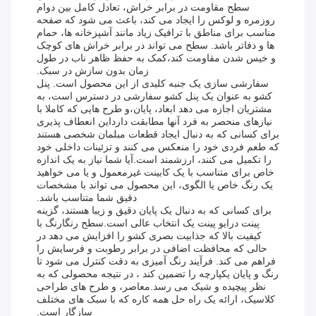
سطح مقاومت در برابر خراش، تعادل کامل بین دوام
روزمره و لوکس را ایجاد می کند، باعث می شود که صفحه
مناسب برای مناطق با ترافیک زیاد مانند آشپزخانه ها، حمام
ها و دفاتر باشد. سطح می تواند در برابر خراش های کوچک
و خیس شدن مقاومت کند،کمک به حفظ ظاهر ناب در طول
زمان بدون سازش در سبک.
سفارشی سازی یک جنبه کلیدی از این محصول است. پنل
کشو به عنوان یک پنل کشو سفارشی در دسترس است، به
مشتریان اجازه می دهد ابعاد، پایان،و طرح هایی که کاملا با
نیازهای منحصر به فرد آنها مطابقت دارداین انعطاف پذیری
برای کسانی که به دنبال ایجاد قطعات مبلمان شخصی هستند
که طعم فردی خود را منعکس می کنند و تزئینات داخلی خود
را تکمیل می کنند، ارزشمند است.آیا شما نیاز به یک اندازه
خاص برای متناسب با یک کابینت غیرمعمول و یا می خواهید
یک رنگ خاص یا الگوی، این محصول می تواند با مشخصات
دقیق شما متناسب باشد.
برای کسانی که به دنبال یک پایان دقیق و زیبا هستند، گزینه
پینت درایو پینت یک انتخاب عالی است.سطح رنگارنگ با
کیفیت بالا که جذابیت بصری کشو را افزایش می دهد در
حالی که محافظت اضافی در برابر رطوبت و فرسایش را
فراهم می کند. فرآیند رنگ آمیزی به دقت کنترل می شود تا
رنگ و پایان یکپارچه را تضمین کند ، در نتیجه محصولی که به
نظر پیچیده و شیک می رسد.معاصر، و طرح های طراحی
کلاسیک، ارائه یک راه حل همه کاره که با سبک های مختلف
سازگار است.