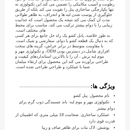
رطوبت و آسیب مکانیکی را تضمین می کند.این تکنولوژی نه
تنها یکپارچگی ساختاری پنل را تقویت می کند بلکه از طریق
جلوگیری از پوست شدن لبه ها و انحراف، به ظاهر طولانی
مدت آن کمک می کند.نتیجه یک محصول است که جذابیت
زیبایی را با دوام بیشتر ترکیب می کند، مناسب برای محیط
های مختلف است.
به طور خلاصه، پانل کشو یک راه حل جامع برای هر کسی
که به دنبال یک قطعه کشو با دوام، سفارشی و شیک است.
با مقاومت متوسط در برابر خراش، گزینه های سخت
افزاری شامل،در دسترس بودن OEM، و تکنولوژی مهر و
موم لبه برش ، آن را با بالاترین استانداردهای کیفیت و
طراحی برآورده می کند.این محصول برای ارتقاء مبلمان
شما با عملکرد و طراحي طراحی شده است.
ویژگی ها:
نام محصول: پنل کشو
تکنولوژی مهر و موم لبه: باند چسبندگی ذوب گرم برای
دوام بیشتر
عملکرد ساختاری: ضخامت 18 میلی متری که اطمینان از
قدرت قوی دارد
پوشش: لاک مات برای ظاهر صاف و زیبا