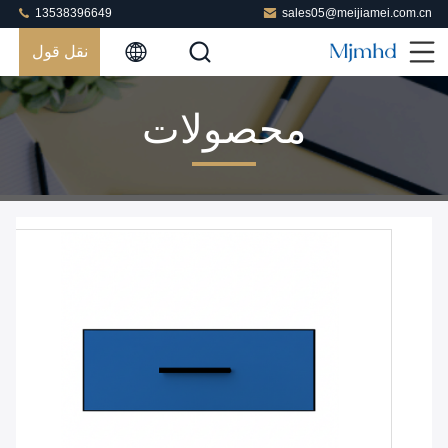
13538396649
sales05@meijiamei.com.cn
نقل قول
محصولات