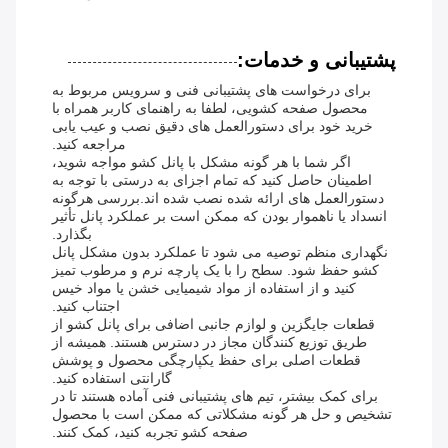
پشتیبانی و خدمات:
برای درخواست های پشتیبانی فنی و سرویس مربوط به
محصول صفحه کشویی، لطفا به راهنمای کاربر همراه با
خرید خود برای دستورالعمل های دقیق نصب و عیب یابی
مراجعه کنید.
اگر شما با هر گونه مشکل با پانل کشو مواجه شوید،
اطمینان حاصل کنید که تمام اجزای به درستی با توجه به
دستورالعمل های ارائه شده نصب شده اند.بررسی هرگونه
انسداد یا ناهموار بودن که ممکن است بر عملکرد پانل تأثیر
بگذارد.
نگهداری منظم توصیه می شود تا عملکرد بدون مشکل پانل
کشو حفظ شود. سطح را با یک پارچه نرم و مرطوب تمیز
کنید و از استفاده از مواد شیمیایی خشن یا مواد خیس
اجتناب کنید.
قطعات جایگزین و لوازم جانبی اضافی برای پانل کشو از
طریق توزیع کنندگان مجاز در دسترس هستند. همیشه از
قطعات اصلی برای حفظ یکپارچگی محصول و پوشش
گارانتی استفاده کنید.
برای کمک بیشتر، تیم های پشتیبانی فنی آماده هستند تا در
تشخیص و حل هر گونه مشکلاتی که ممکن است با محصول
صفحه کشو تجربه کنید، کمک کنند.