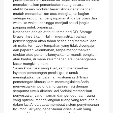
penyimpanan laci modular ini dapat disesuaikan untuk
memaksimalkan pemanfaatan ruang secara
efektif.Desain modular berarti Anda dapat dengan
mudah menambahkan atau menghapus bagian
sebagai kebutuhan penyimpanan Anda berubah dari
waktu ke waktu, sehingga menjadi solusi jangka
panjang untuk organisasi.
Ketahanan adalah atribut utama dari DIY Storage
Drawer Insert kami.Hal ini memastikan bahwa
penyelenggara akan tahan setiap hari memakai dan
air mata, termasuk tumpahan yang tidak disengaja
dan paparan kelembaban, tanpa mengorbankan
struktur atau penampilannya.kamar mandi, bengkel,
atau kantor, di mana kelembaban atau penanganan
kasar mungkin umum.
Selain konstruksi yang kuat, kami menawarkan
layanan pemotongan presisi gratis untuk
meningkatkan pengalaman kustomisasi.Pilihan
pemotongan khusus kami memungkinkan Anda
menyesuaikan potongan organizer laci dengan
sempurna untuk dimensi laci AndaIni memastikan
penyesuaian yang nyaman dan penggunaan ruang
yang optimal, menghilangkan ruang yang terbuang di
dalam laci.Anda dapat membuat sistem penyimpanan
laci modular yang benar-benar disesuaikan yang