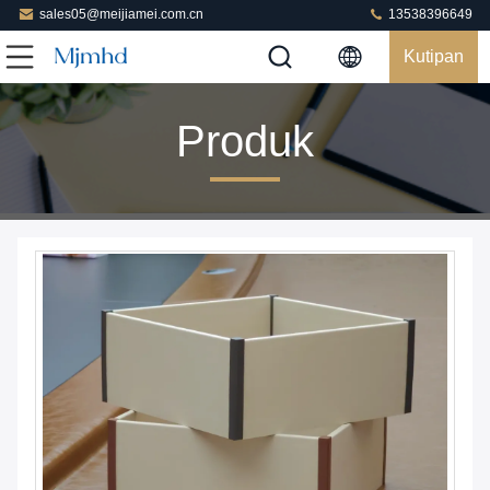
sales05@meijiamei.com.cn
13538396649
Kutipan
Produk