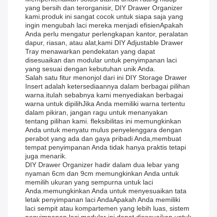
yang bersih dan terorganisir, DIY Drawer Organizer
kami.produk ini sangat cocok untuk siapa saja yang
ingin mengubah laci mereka menjadi efisienApakah
Anda perlu mengatur perlengkapan kantor, peralatan
dapur, riasan, atau alat,kami DIY Adjustable Drawer
Tray menawarkan pendekatan yang dapat
disesuaikan dan modular untuk penyimpanan laci
yang sesuai dengan kebutuhan unik Anda.
Salah satu fitur menonjol dari ini DIY Storage Drawer
Insert adalah ketersediaannya dalam berbagai pilihan
warna.itulah sebabnya kami menyediakan berbagai
warna untuk dipilihJika Anda memiliki warna tertentu
dalam pikiran, jangan ragu untuk menanyakan
tentang pilihan kami. fleksibilitas ini memungkinkan
Anda untuk menyatu mulus penyelenggara dengan
perabot yang ada dan gaya pribadi Anda,membuat
tempat penyimpanan Anda tidak hanya praktis tetapi
juga menarik.
DIY Drawer Organizer hadir dalam dua lebar yang
nyaman 6cm dan 9cm memungkinkan Anda untuk
memilih ukuran yang sempurna untuk laci
Anda.memungkinkan Anda untuk menyesuaikan tata
letak penyimpanan laci AndaApakah Anda memiliki
laci sempit atau kompartemen yang lebih luas, sistem