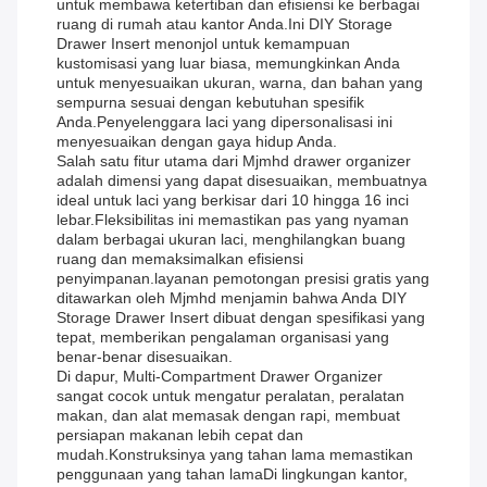
untuk membawa ketertiban dan efisiensi ke berbagai
ruang di rumah atau kantor Anda.Ini DIY Storage
Drawer Insert menonjol untuk kemampuan
kustomisasi yang luar biasa, memungkinkan Anda
untuk menyesuaikan ukuran, warna, dan bahan yang
sempurna sesuai dengan kebutuhan spesifik
Anda.Penyelenggara laci yang dipersonalisasi ini
menyesuaikan dengan gaya hidup Anda.
Salah satu fitur utama dari Mjmhd drawer organizer
adalah dimensi yang dapat disesuaikan, membuatnya
ideal untuk laci yang berkisar dari 10 hingga 16 inci
lebar.Fleksibilitas ini memastikan pas yang nyaman
dalam berbagai ukuran laci, menghilangkan buang
ruang dan memaksimalkan efisiensi
penyimpanan.layanan pemotongan presisi gratis yang
ditawarkan oleh Mjmhd menjamin bahwa Anda DIY
Storage Drawer Insert dibuat dengan spesifikasi yang
tepat, memberikan pengalaman organisasi yang
benar-benar disesuaikan.
Di dapur, Multi-Compartment Drawer Organizer
sangat cocok untuk mengatur peralatan, peralatan
makan, dan alat memasak dengan rapi, membuat
persiapan makanan lebih cepat dan
mudah.Konstruksinya yang tahan lama memastikan
penggunaan yang tahan lamaDi lingkungan kantor,