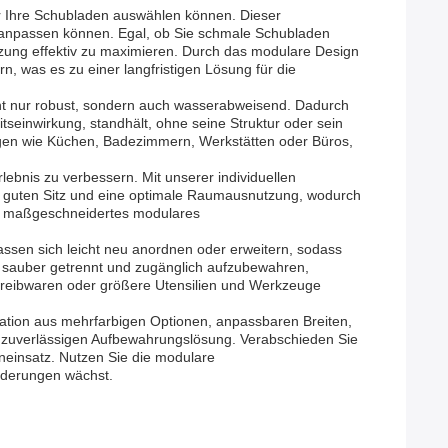
für Ihre Schubladen auswählen können. Dieser
l anpassen können. Egal, ob Sie schmale Schubladen
ng effektiv zu maximieren. Durch das modulare Design
, was es zu einer langfristigen Lösung für die
icht nur robust, sondern auch wasserabweisend. Dadurch
tseinwirkung, standhält, ohne seine Struktur oder sein
ungen wie Küchen, Badezimmern, Werkstätten oder Büros,
lebnis zu verbessern. Mit unserer individuellen
en guten Sitz und eine optimale Raumausnutzung, wodurch
ch maßgeschneidertes modulares
sen sich leicht neu anordnen oder erweitern, sodass
de sauber getrennt und zugänglich aufzubewahren,
hreibwaren oder größere Utensilien und Werkzeuge
ination aus mehrfarbigen Optionen, anpassbaren Breiten,
d zuverlässigen Aufbewahrungslösung. Verabschieden Sie
neinsatz. Nutzen Sie die modulare
rderungen wächst.