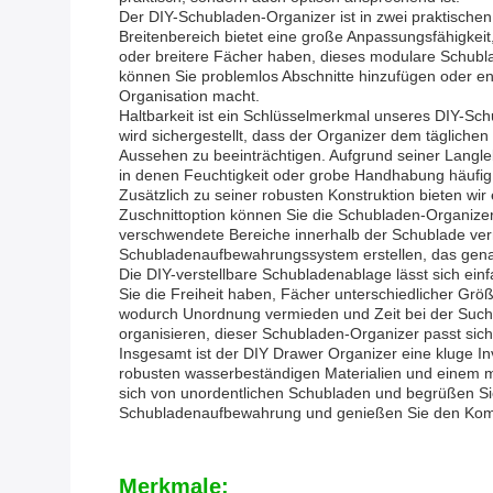
Der DIY-Schubladen-Organizer ist in zwei praktischen
Breitenbereich bietet eine große Anpassungsfähigkei
oder breitere Fächer haben, dieses modulare Schub
können Sie problemlos Abschnitte hinzufügen oder ent
Organisation macht.
Haltbarkeit ist ein Schlüsselmerkmal unseres DIY-Sc
wird sichergestellt, dass der Organizer dem täglichen
Aussehen zu beeinträchtigen. Aufgrund seiner Langle
in denen Feuchtigkeit oder grobe Handhabung häufi
Zusätzlich zu seiner robusten Konstruktion bieten wir
Zuschnittoption können Sie die Schubladen-Organize
verschwendete Bereiche innerhalb der Schublade ver
Schubladenaufbewahrungssystem erstellen, das genau
Die DIY-verstellbare Schubladenablage lässt sich e
Sie die Freiheit haben, Fächer unterschiedlicher Grö
wodurch Unordnung vermieden und Zeit bei der Such
organisieren, dieser Schubladen-Organizer passt sich
Insgesamt ist der DIY Drawer Organizer eine kluge In
robusten wasserbeständigen Materialien und einem m
sich von unordentlichen Schubladen und begrüßen Si
Schubladenaufbewahrung und genießen Sie den Komfor
Merkmale: