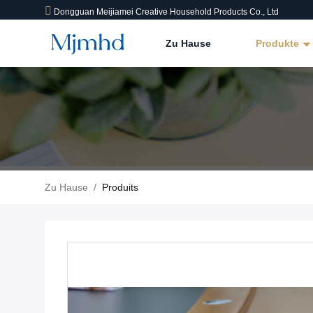
Dongguan Meijiamei Creative Household Products Co., Ltd
Zu Hause
Produkte
Zu Hause
/
Produits