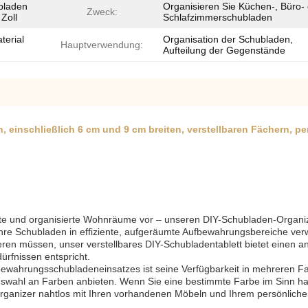
ubladen
Organisieren Sie Küchen-, Büro-
Zweck:
 Zoll
Schlafzimmerschubladen
terial
Organisation der Schubladen,
Hauptverwendung:
Aufteilung der Gegenstände
inschließlich 6 cm und 9 cm breiten, verstellbaren Fächern, per
mte und organisierte Wohnräume vor – unseren DIY-Schubladen-Organizer
die ihre Schubladen in effiziente, aufgeräumte Aufbewahrungsbereiche v
ren müssen, unser verstellbares DIY-Schubladentablett bietet einen a
ürfnissen entspricht.
wahrungsschubladeneinsatzes ist seine Verfügbarkeit in mehreren Fa
Auswahl an Farben anbieten. Wenn Sie eine bestimmte Farbe im Sinn ha
Organizer nahtlos mit Ihren vorhandenen Möbeln und Ihrem persönliche