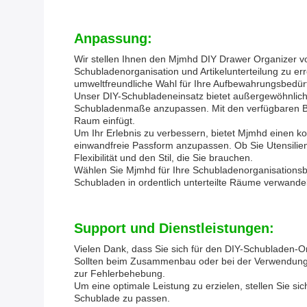
Anpassung:
Wir stellen Ihnen den Mjmhd DIY Drawer Organizer vor
Schubladenorganisation und Artikelunterteilung zu er
umweltfreundliche Wahl für Ihre Aufbewahrungsbedürf
Unser DIY-Schubladeneinsatz bietet außergewöhnliche M
Schubladenmaße anzupassen. Mit den verfügbaren Bre
Raum einfügt.
Um Ihr Erlebnis zu verbessern, bietet Mjmhd einen ko
einwandfreie Passform anzupassen. Ob Sie Utensilie
Flexibilität und den Stil, die Sie brauchen.
Wählen Sie Mjmhd für Ihre Schubladenorganisationsbe
Schubladen in ordentlich unterteilte Räume verwandel
Support und Dienstleistungen:
Vielen Dank, dass Sie sich für den DIY-Schubladen-Or
Sollten beim Zusammenbau oder bei der Verwendung Pro
zur Fehlerbehebung.
Um eine optimale Leistung zu erzielen, stellen Sie s
Schublade zu passen.