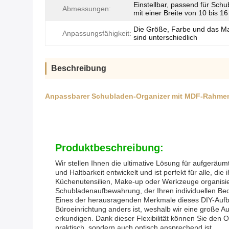
Einstellbar, passend für Sch
Abmessungen:
mit einer Breite von 10 bis 16
Die Größe, Farbe und das Ma
Anpassungsfähigkeit:
sind unterschiedlich
Beschreibung
Anpassbarer Schubladen-Organizer mit MDF-Rahmen, e
Produktbeschreibung:
Wir stellen Ihnen die ultimative Lösung für aufgeräu
und Haltbarkeit entwickelt und ist perfekt für alle, 
Küchenutensilien, Make-up oder Werkzeuge organisie
Schubladenaufbewahrung, der Ihren individuellen Bed
Eines der herausragenden Merkmale dieses DIY-Aufbe
Büroeinrichtung anders ist, weshalb wir eine große 
erkundigen. Dank dieser Flexibilität können Sie den 
praktisch, sondern auch optisch ansprechend ist.