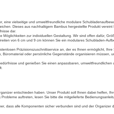
, eine vielseitige und umweltfreundliche modulare Schubladenaufbewah
reichen. Dieses aus nachhaltigem Bambus hergestellte Produkt vereint 
nisse dar.
öglichkeiten zur individuellen Gestaltung. Wir sind offen dafür, Größ
iten von 6 cm und 9 cm können Sie ein modulares Schubladen-Aufbew
stenlosen Präzisionszuschnittservice an, der es Ihnen ermöglicht, Ih
n, Büromaterial oder persönliche Gegenstände organisieren müssen, u
dürfnisse und genießen Sie einen anpassbaren, umweltfreundlichen un
t.
ganizer entschieden haben. Unser Produkt soll Ihnen dabei helfen, Ihre
bleme auftreten, lesen Sie bitte die mitgelieferte Bedienungsanleitung
icher, dass alle Komponenten sicher verbunden sind und der Organizer