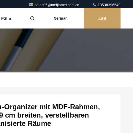
sales05@meijiamei.com.cn
13538396649
Fälle
Zitat
German
n-Organizer mit MDF-Rahmen,
9 cm breiten, verstellbaren
anisierte Räume