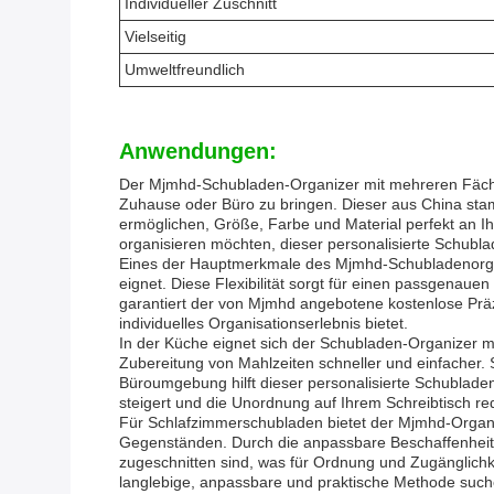
Individueller Zuschnitt
Vielseitig
Umweltfreundlich
Anwendungen:
Der Mjmhd-Schubladen-Organizer mit mehreren Fächern
Zuhause oder Büro zu bringen. Dieser aus China sta
ermöglichen, Größe, Farbe und Material perfekt an I
organisieren möchten, dieser personalisierte Schubla
Eines der Hauptmerkmale des Mjmhd-Schubladenorgani
eignet. Diese Flexibilität sorgt für einen passgenau
garantiert der von Mjmhd angebotene kostenlose Präz
individuelles Organisationserlebnis bietet.
In der Küche eignet sich der Schubladen-Organizer mi
Zubereitung von Mahlzeiten schneller und einfacher.
Büroumgebung hilft dieser personalisierte Schublade
steigert und die Unordnung auf Ihrem Schreibtisch red
Für Schlafzimmerschubladen bietet der Mjmhd-Organ
Gegenständen. Durch die anpassbare Beschaffenheit 
zugeschnitten sind, was für Ordnung und Zugänglichk
langlebige, anpassbare und praktische Methode suc