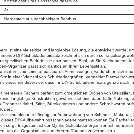
Kostenloser Präzisionsschneideservice
Ja
Hergestellt aus nachhaltigem Bambus
 ist eine vielseitige und langlebige Lösung, die entwickelt wurde, 
mmende DIY-Schubladeneinsatz zeichnet sich durch seine außergewöh
hre spezifischen Bedürfnisse anzupassen. Egal, ob Sie Küchenutensili
den-Organizer passt sich nahtlos an Ihren Lebensstil an.
sators sind seine anpassbaren Abmessungen, wodurch er sich ideal fü
en Sitz in einer Vielzahl von Schubladengrößen, vermeidet Platzverschw
isionsschneideservice, dass Ihr DIY-Schubladeneinsatz genau nach Ihre
t mehreren Fächern perfekt zum ordentlichen Ordnen von Utensilien, B
 Seine langlebige Konstruktion gewährleistet eine dauerhafte Nutzung,
n-Organizer dabei, Stifte, Büroklammern und andere Schreibwaren orden
uziert.
izer eine elegante Lösung zur Aufbewahrung von Schmuck, Make-up, 
dieses DIY-Aufbewahrungsschubladeneinsatzes können Sie Fächer erst
eit sorgt. Insgesamt ist der Mjmhd-Schubladenorganizer mit mehreren 
hen, um die Organisation in mehreren Räumen zu verbessern.