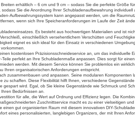
 Breiten erhältlich – 6 cm und 9 cm – sodass Sie die perfekte Größe 
t, sodass Sie die Anordnung Ihrer Schubladenaufbewahrung individuel
laden-Aufbewahrungssystem kann angepasst werden, um die Raumnutzu
fernen, wenn sich Ihre Speicheranforderungen im Laufe der Zeit ändern
hubladeneinsatzes. Es besteht aus hochwertigen Materialien und ist n
 Verschleiß, einschließlich versehentlichem Verschütten und Feuchtigkei
bigkeit eignet es sich ideal für den Einsatz in verschiedenen Umgeb
g vorkommen.
 einen kostenlosen Präzisionsschneideservice an, um das individuelle Er
r-Teile perfekt an Ihre Schubladenmaße anpassen. Dies sorgt für ein
mieden werden. Mit diesem Service können Sie problemlos ein wirkli
 Ihren organisatorischen Anforderungen entspricht.
infach zusammenbauen und anpassen. Seine modularen Komponenten las
ße zu schaffen. Diese Flexibilität hilft Ihnen, verschiedene Gegenstän
e gespart wird. Egal, ob Sie kleine Gegenstände wie Schmuck und Sc
 Ihren Bedürfnissen an.
vestition für alle, die Wert auf Ordnung und Effizienz legen. Die Komb
aßgeschneiderten Zuschnittservice macht es zu einer vielseitigen un
e einen gut organisierten Raum mit diesem innovativen DIY-Schublade
t eines personalisierten, langlebigen Organizers, der mit Ihren Anfo