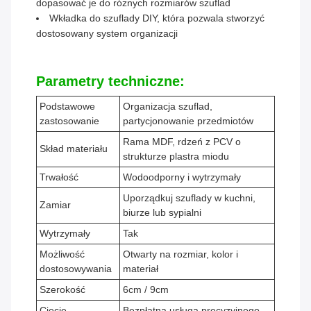
dopasować je do różnych rozmiarów szuflad
Wkładka do szuflady DIY, która pozwala stworzyć
dostosowany system organizacji
Parametry techniczne:
Podstawowe
Organizacja szuflad,
zastosowanie
partycjonowanie przedmiotów
Rama MDF, rdzeń z PCV o
Skład materiału
strukturze plastra miodu
Trwałość
Wodoodporny i wytrzymały
Uporządkuj szuflady w kuchni,
Zamiar
biurze lub sypialni
Wytrzymały
Tak
Możliwość
Otwarty na rozmiar, kolor i
dostosowywania
materiał
Szerokość
6cm / 9cm
Cięcie
Bezpłatna usługa precyzyjnego