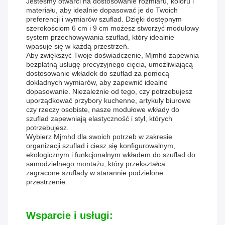
Jesteśmy otwarci na dostosowanie rozmiaru, koloru i
materiału, aby idealnie dopasować je do Twoich
preferencji i wymiarów szuflad. Dzięki dostępnym
szerokościom 6 cm i 9 cm możesz stworzyć modułowy
system przechowywania szuflad, który idealnie
wpasuje się w każdą przestrzeń.
Aby zwiększyć Twoje doświadczenie, Mjmhd zapewnia
bezpłatną usługę precyzyjnego cięcia, umożliwiającą
dostosowanie wkładek do szuflad za pomocą
dokładnych wymiarów, aby zapewnić idealne
dopasowanie. Niezależnie od tego, czy potrzebujesz
uporządkować przybory kuchenne, artykuły biurowe
czy rzeczy osobiste, nasze modułowe wkłady do
szuflad zapewniają elastyczność i styl, których
potrzebujesz.
Wybierz Mjmhd dla swoich potrzeb w zakresie
organizacji szuflad i ciesz się konfigurowalnym,
ekologicznym i funkcjonalnym wkładem do szuflad do
samodzielnego montażu, który przekształca
zagracone szuflady w starannie podzielone
przestrzenie.
Wsparcie i usługi: