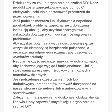
Dziękujemy za zakup organizera do szuflad DIY. Nasz
produkt został zaprojektowany, aby pomóc Ci
efektywnie i schludnie dostosować przestrzeń do
przechowywania.
Jeśli podczas montażu lub użytkowania napotkasz
jakiekolwiek problemy, zapoznaj się z dołączoną
instrukcją obsługi, aby uzyskać szczegółowe
wskazówki dotyczące konfiguracji i rozwiązywania
problemów.
Aby uzyskać optymalną wydajność, upewnij się, że
wszystkie elementy są bezpiecznie połączone, a
organizer ma odpowiedni rozmiar, aby pasował do
wymiarów szuflady.
Regularnie czyść organizer miękką, wilgotną szmatką,
aby zachować jego wygląd i funkcjonalność. Unikaj
stosowania agresywnych środków chemicznych i
materiałów ściernych.
Jeśli potrzebujesz części zamiennych lub
dodatkowych komponentów, sprawdź dostępność na
naszej stronie internetowej lub u autoryzowanych
sprzedawców.
Zależy nam na zapewnieniu doskonałej obsługi klienta
i serwisu, aby zapewnić satysfakcję z organizera do
szuflad DIY.