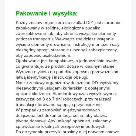
Pakowanie i wysyłka:
Każdy zestaw organizera do szuflad DIY jest starannie
zapakowany w solidne, ekologiczne pudełko
zaprojektowane tak, aby chronić wszystkie elementy
podczas transportu. Wewnątrz znajdziesz wstępnie
wycięte elementy drewniane, instrukcję montażu i cały
niezbędny sprzęt, starannie ułożony i zabezpieczony,
aby zapobiec uszkodzeniom.
Opakowanie jest kompaktowe, a jednocześnie trwałe,
co gwarantuje, że produkt dotrze w idealnym stanie.
Wyraźna etykieta na pudełku zapewnia przewoźnikom
łatwą identyfikację i instrukcje obsługi.
Nasze zestawy organizerów do szuflad DIY wysyłamy
niezawodnymi usługami kurierskimi z dostępnymi
opcjami śledzenia. Standardowy czas wysyłki wynosi
zazwyczaj od 3 do 7 dni roboczych, przy realizacji
transakcji oferowane są opcje przyspieszone.
W przypadku zamówień międzynarodowych
dołączona jest dokumentacja celna, aby ułatwić
płynną dostawę. Aby uniknąć opóźnień, zalecamy
sprawdzenie lokalnych przepisów importowych.
Po otrzymaniu przesyłki prosimy o jej natychmiastowe