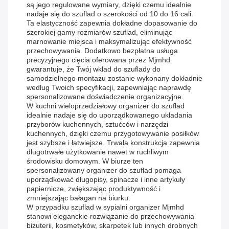
są jego regulowane wymiary, dzięki czemu idealnie
nadaje się do szuflad o szerokości od 10 do 16 cali.
Ta elastyczność zapewnia dokładne dopasowanie do
szerokiej gamy rozmiarów szuflad, eliminując
marnowanie miejsca i maksymalizując efektywność
przechowywania. Dodatkowo bezpłatna usługa
precyzyjnego cięcia oferowana przez Mjmhd
gwarantuje, że Twój wkład do szuflady do
samodzielnego montażu zostanie wykonany dokładnie
według Twoich specyfikacji, zapewniając naprawdę
spersonalizowane doświadczenie organizacyjne.
W kuchni wieloprzedziałowy organizer do szuflad
idealnie nadaje się do uporządkowanego układania
przyborów kuchennych, sztućców i narzędzi
kuchennych, dzięki czemu przygotowywanie posiłków
jest szybsze i łatwiejsze. Trwała konstrukcja zapewnia
długotrwałe użytkowanie nawet w ruchliwym
środowisku domowym. W biurze ten
spersonalizowany organizer do szuflad pomaga
uporządkować długopisy, spinacze i inne artykuły
papiernicze, zwiększając produktywność i
zmniejszając bałagan na biurku.
W przypadku szuflad w sypialni organizer Mjmhd
stanowi eleganckie rozwiązanie do przechowywania
biżuterii, kosmetyków, skarpetek lub innych drobnych