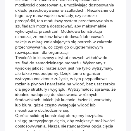
możliwości dostosowania, umożliwiając dostosowanie
układu przechowywania w szufladach. Niezależnie od
tego, czy masz wąskie szuflady, czy szersze
przegródki, ten modułowy system przechowywania w
szufladach można dostosować, aby maksymalnie
wykorzystać przestrzeń. Modułowa konstrukcja
oznacza, że ​​możesz łatwo dodawać lub usuwać
sekcje w miarę zmieniających się potrzeb w zakresie
przechowywania, co czyni go długoterminowym
rozwiązaniem dla organizacji.
Trwałość to kluczowy atrybut naszych wkładów do
szuflad do samodzielnego montażu. Wykonany z
wysokiej jakości materiałów, jest nie tylko wytrzymały,
ale także wodoodporny. Dzięki temu organizer
wytrzyma codzienne zużycie, w tym przypadkowe
rozlanie płynów i narażenie na wilgoć, bez uszczerbku
dla jego struktury i wyglądu. Wytrzymałość sprawia, że
​​idealnie nadaje się do stosowania w różnych
środowiskach, takich jak kuchnie, łazienki, warsztaty
lub biura, gdzie często występuje wilgoć lub
nieostrożne obchodzenie się.
Oprócz solidnej konstrukcji oferujemy bezpłatną
usługę precyzyjnego cięcia, aby zwiększyć możliwości
dostosowywania. Nasza niestandardowa opcja cięcia