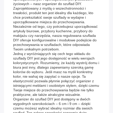
życiowych – nasz organizer do szuflad DIY.
Zaprojektowany z myślą o wszechstronności i
trwałości, produkt ten jest idealny dla każdego, kto
chce przekształcić swoje szuflady w wydajne i
uporządkowane miejsca do przechowywania.
Niezależnie od tego, czy potrzebujesz uporządkować
artykuły biurowe, przybory kuchenne, przybory do
makijażu czy narzędzia, nasza regulowana szuflada
DIY oferuje konfigurowalne i modułowe podejście do
przechowywania w szufladach, które odpowiada
Twoim unikalnym potrzebom.
Jedną z wyróżniających się cech tego wkładu do
szuflady DIY jest jego dostępność w wielu wersjach
kolorystycznych. Rozumiemy, że każdy wystrój domu i
biura jest inny, dlatego zapewniamy szeroką gamę
kolorów do wyboru. Jeśli masz na myśli konkretny
kolor, nie wahaj się zapytać o nasze opcje. Ta
elastyczność pozwala płynnie połączyć organizer z
istniejącymi meblami i osobistym stylem, dzięki czemu
Twoje miejsce do przechowywania będzie nie tylko
praktyczne, ale także atrakcyjne wizualnie.
Organizer do szuflad DIY jest dostępny w dwóch
wygodnych szerokościach – 6 cm i 9 cm – dzięki
czemu możesz wybrać idealny rozmiar dla swoich
szuflad. Ten zakres szerokości zapewnia duże