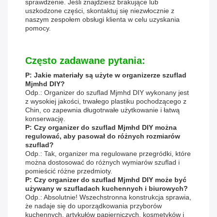
sprawdzenie. Jeśli znajdziesz brakujące lub
uszkodzone części, skontaktuj się niezwłocznie z
naszym zespołem obsługi klienta w celu uzyskania
pomocy.
Często zadawane pytania:
P: Jakie materiały są użyte w organizerze szuflad
Mjmhd DIY?
Odp.: Organizer do szuflad Mjmhd DIY wykonany jest
z wysokiej jakości, trwałego plastiku pochodzącego z
Chin, co zapewnia długotrwałe użytkowanie i łatwą
konserwację.
P: Czy organizer do szuflad Mjmhd DIY można
regulować, aby pasował do różnych rozmiarów
szuflad?
Odp.: Tak, organizer ma regulowane przegródki, które
można dostosować do różnych wymiarów szuflad i
pomieścić różne przedmioty.
P: Czy organizer do szuflad Mjmhd DIY może być
używany w szufladach kuchennych i biurowych?
Odp.: Absolutnie! Wszechstronna konstrukcja sprawia,
że ​​nadaje się do uporządkowania przyborów
kuchennych, artykułów papierniczych, kosmetyków i