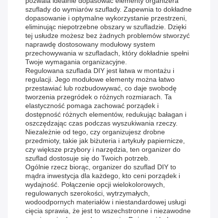
pozwala idealnie dopasować elementy organizera
szuflady do wymiarów szuflady. Zapewnia to dokładne
dopasowanie i optymalne wykorzystanie przestrzeni,
eliminując niepotrzebne obszary w szufladzie. Dzięki
tej usłudze możesz bez żadnych problemów stworzyć
naprawdę dostosowany modułowy system
przechowywania w szufladach, który dokładnie spełni
Twoje wymagania organizacyjne.
Regulowana szuflada DIY jest łatwa w montażu i
regulacji. Jego modułowe elementy można łatwo
przestawiać lub rozbudowywać, co daje swobodę
tworzenia przegródek o różnych rozmiarach. Ta
elastyczność pomaga zachować porządek i
dostępność różnych elementów, redukując bałagan i
oszczędzając czas podczas wyszukiwania rzeczy.
Niezależnie od tego, czy organizujesz drobne
przedmioty, takie jak biżuteria i artykuły papiernicze,
czy większe przybory i narzędzia, ten organizer do
szuflad dostosuje się do Twoich potrzeb.
Ogólnie rzecz biorąc, organizer do szuflad DIY to
mądra inwestycja dla każdego, kto ceni porządek i
wydajność. Połączenie opcji wielokolorowych,
regulowanych szerokości, wytrzymałych,
wodoodpornych materiałów i niestandardowej usługi
cięcia sprawia, że ​​jest to wszechstronne i niezawodne