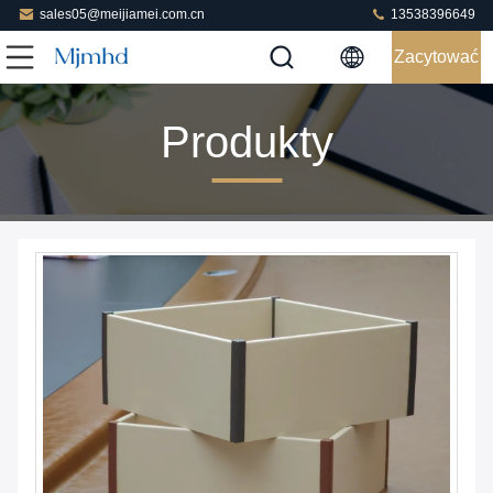
sales05@meijiamei.com.cn
13538396649
Zacytować
Produkty