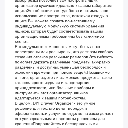
выбор резки позволяет вам настроить ящик
организатор кусочков идеально к вашим габаритам
ящикаЭто обеспечивает удобство и оптимальное
использование пространства, исключая отходы в
ящике.Вы можете создать по-настоящему
индивидуальную модульную систему хранения
ящиков, которая будет соответствовать вашим
организационным требованиям без каких-либо
хлопот..
Его модульные компоненты могут быть легко
перестроены или расширены, что дает вам свободу
создания отсеков различных размеров.Эта гибкость
помогает держать различные предметы аккуратно
разделены и доступны, уменьшая беспорядок и
экономия времени при поиске вещей.Независимо
от того, организуете ли вы мелкие предметы, такие
как ювелирные изделия и канцелярские
принадлежности, или большие приборы и
инструменты,этот организатор ящиков
адаптируется к вашим потребностям.
В целом, DIY Drawer Organizer - это умное
решение для тех, кто ценит порядок и
эффективность.и услуги по отделке на заказ делает
его универсальным и надежным решением для
храненияПопрощайтесь с беспорядочными