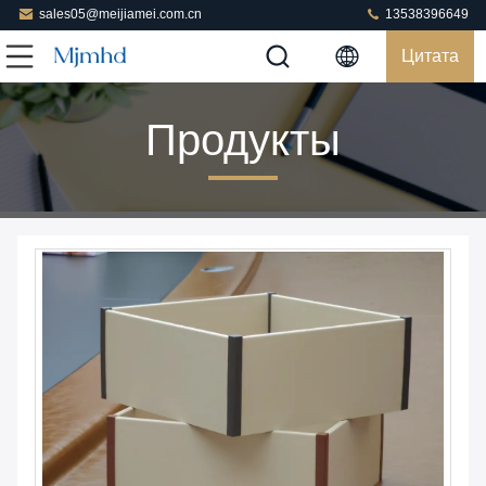
sales05@meijiamei.com.cn
13538396649
Цитата
Продукты