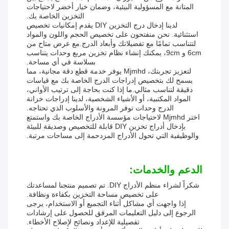
المتانة مع المسؤولية البيئية، وضمان خيار أخضر لاحتياجات
التخزين الخاصة بك.
لدينا إدخال درج التخزين DIY يقدم إمكانيات تخصيص
استثنائية. نحن منفتحون على تخصيص الحجم واللون والمواد
لتتناسب تمامًا مع تفضيلاتك وأبعاد الدرج.مع عرض متاح من
6cm و 9cm، يمكنك إنشاء نظام تخزين مربع وحدات يتناسب
بسلاسة في أي مساحة.
لتعزيز تجربتك، Mjmhd يوفر خدمة قطع دقة مجانية، مما
يسمح لك بتخصيص إدراجات الدرج الخاصة بك مع قياسات
دقيقة لتناسب مثالي.ما إذا كنت بحاجة إلى ترتيب الأواني،
المواد المكتبية، أو الأشياء الشخصية، لدينا إدراجات خزانة
الدرج وحدات توفر المرونة والأسلوب الذي تحتاجه.
اختر Mjmhd لاحتياجات مؤسسة الأدراج الخاصة بك واستمتع
بإدخال أدراج تخزين DIY قابلة للتخصيص وصديقة للبيئة
والوظيفية التي تحول الأدراج المزدحمة إلى مساحات مرتبة.
الدعم والخدمات:
شكراً لشراء منظم الأدراج DIY. تم تصميم منتجنا لمساعدتك
على تخصيص مساحة التخزين بكفاءة ونظافة.
إذا واجهت أي مشاكل أثناء التجميع أو الاستخدام، يرجى
الرجوع إلى دليل التعليمات المرفق للحصول على إرشادات
تفصيلية للإعداد ونصائح لإصلاح الأخطاء.