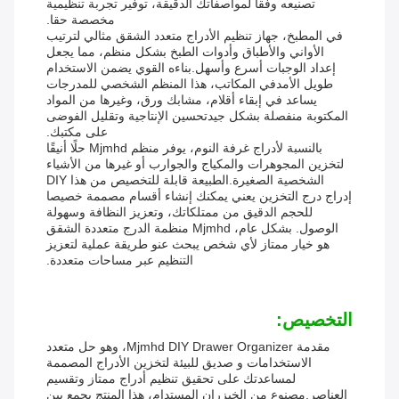
تصنيعه وفقاً لمواصفاتك الدقيقة، توفير تجربة تنظيمية
مخصصة حقا.
في المطبخ، جهاز تنظيم الأدراج متعدد الشقق مثالي لترتيب
الأواني والأطباق وأدوات الطبخ بشكل منظم، مما يجعل
إعداد الوجبات أسرع وأسهل.بناءه القوي يضمن الاستخدام
طويل الأمدفي المكاتب، هذا المنظم الشخصي للمدرجات
يساعد في إبقاء أقلام، مشابك ورق، وغيرها من المواد
المكتوبة منفصلة بشكل جيدتحسين الإنتاجية وتقليل الفوضى
على مكتبك.
بالنسبة لأدراج غرفة النوم، يوفر منظم Mjmhd حلًا أنيقًا
لتخزين المجوهرات والمكياج والجوارب أو غيرها من الأشياء
الشخصية الصغيرة.الطبيعة قابلة للتخصيص من هذا DIY
إدراج درج التخزين يعني يمكنك إنشاء أقسام مصممة خصيصا
للحجم الدقيق من ممتلكاتك، وتعزيز النظافة وسهولة
الوصول. بشكل عام، Mjmhd منظمة الدرج متعددة الشقق
هو خيار ممتاز لأي شخص يبحث عنو طريقة عملية لتعزيز
التنظيم عبر مساحات متعددة.
التخصيص:
مقدمة Mjmhd DIY Drawer Organizer، وهو حل متعدد
الاستخدامات و صديق للبيئة لتخزين الأدراج المصممة
لمساعدتك على تحقيق تنظيم أدراج ممتاز وتقسيم
العناصر.مصنوع من الخيزران المستدام، هذا المنتج يجمع بين