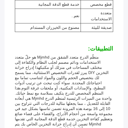
قطع مخصص
خدمة قطع الدقة المجانية
متعددة
نعم..
الاستخدامات
صديقة للبيئة
مصنوع من الخيزران المستدام
التطبيقات:
منظّم الدرج متعدد الشقق من Mjmhd هو حلّ متعدد
الاستخدامات ودائم مصمم لجلب النظام والكفاءة إلى
مختلف المساحات في منزلك أو مكتبكهذا إدراج خزانة
التخزين DIY يبرز لقدرات التخصيص الاستثنائية، مما يسمح
لك بتخصيص الحجم واللون والمواد لتتناسب تماما مع
احتياجاتك المحددة. سواء كنت تبحث عن ترتيب أدوات
المطبخ، والإمدادات المكتبية، أو ملحقات غرفة النوم،هذا
المنظم المخصص للدرج يتكيف بسلاسة مع نمط حياتك.
واحدة من الميزات الرئيسية لمنظم الدرج Mjmhd هي أبعاده
القابلة للتعديل ، مما يجعلها مثالية للدرجات التي تتراوح بين
10 إلى 16 بوصة.هذه المرونة تضمن تناسبها بشكل جيد في
مجموعة واسعة من أحجام الأدراج، والقضاء على فضاء ضائع
وتعظيم كفاءة التخزين.خدمة قطع الدقة المجانية التي تقدمها
Mjmhd تضمن أن إدراج خزانة التخزين الخاص بك يتم