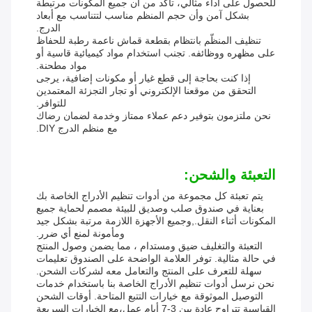
للحصول على أداء مثالي، تأكد من أن جميع المكونات مرتبطة
بشكل آمن وأن حجم المنظم مناسب لتتناسب مع أبعاد
الدرج.
تنظيف المنظّم بانتظام بقطعة قماش ناعمة رطبة للحفاظ
على مظهره ووظائفه. تجنب استخدام مواد كيميائية قاسية أو
مواد مطحنة.
إذا كنت بحاجة إلى قطع غيار أو مكونات إضافية، يرجى
التحقق من موقعنا الإلكتروني أو تجار التجزئة المعتمدين
للتوافر.
نحن ملتزمون بتوفير دعم عملاء ممتاز وخدمة لضمان رضاك
مع منظم الدرج DIY.
التعبئة والشحن:
يتم تعبئة كل مجموعة من أدوات تنظيم الأدراج الخاصة بك
بعناية في صندوق صلب وصديق للبيئة مصمم لحماية جميع
المكونات أثناء النقل.,وجميع الأجهزة اللازمة مرتبة بشكل جيد
ومأمونة لمنع أي ضرر.
التعبئة والتغليف ضيق ومستدام ، مما يضمن وصول المنتج
في حالة مثالية. توفر العلامة الواضحة على الصندوق تعليمات
سهلة للتعرف على المنتج والتعامل معه لشركات الشحن.
نحن نرسل أدوات تنظيم الأدراج الخاصة بنا باستخدام خدمات
التوصيل الموثوقة مع خيارات التتبع المتاحة. أوقات الشحن
القياسية تتراوح عادة بين 3-7 أيام عمل،مع الخيارات السريعة