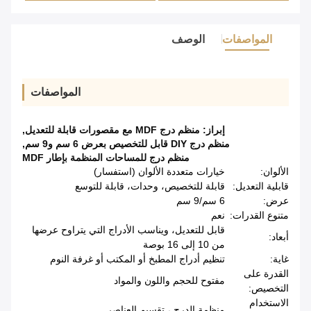
المواصفات
الوصف
المواصفات
إبراز:
منظم درج MDF مع مقصورات قابلة للتعديل
,
منظم درج DIY قابل للتخصيص بعرض 6 سم و9 سم
,
منظم درج للمساحات المنظمة بإطار MDF
الألوان:
خيارات متعددة الألوان (استفسار)
قابلية التعديل:
قابلة للتخصيص، وحدات، قابلة للتوسع
عرض:
6 سم/9 سم
متنوع القدرات:
نعم
قابل للتعديل، ويناسب الأدراج التي يتراوح عرضها
أبعاد:
من 10 إلى 16 بوصة
غاية:
تنظيم أدراج المطبخ أو المكتب أو غرفة النوم
القدرة على
مفتوح للحجم واللون والمواد
التخصيص:
الاستخدام
منظمة الدرج ، تقسيم العناصر