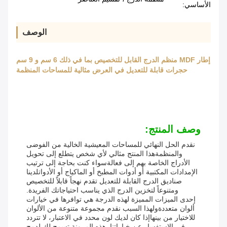
الأساسي:
الوصف
إطار MDF منظم الدرج القابل للتخصيص بما في ذلك 6 سم و 9 سم
حجرات قابلة للتعديل في العرض مثالية للمساحات المنظمة
وصف المنتج:
نقدم الحل النهائي للمساحات المعيشية الخالية من الفوضى
والمنظمةهذا المنتج مثالي لأي شخص يتطلع إلى تحويل
الأدراج الخاصة بهم إلى فعالةسواء كنت بحاجة إلى ترتيب
الإمدادات المكتبية أو أدوات المطبخ أو الماكياج أو الأدواتلدينا
صناديق الدرج القابلة للتعديل تقدم نهجاً قابلاً للتخصيص
ومتنوعاً لتخزين الدرج الذي يناسب احتياجاتك الفريدة.
إحدى الميزات المميزة لهذه الدرجة هي توافرها في خيارات
ألوان متعددةولهذا السبب نقدم مجموعة متنوعة من الألوان
للاختيار من بينهاإذا كان لديك لون محدد في الاعتبار، لا تتردد
في الاستفسار عن خياراتنا. هذه المرونة تسمح لك لدمج