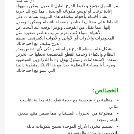
أي متاعب.
من السهل تجميع و ضبط الدرج القابل للتعديل. يمكن بسهولة
إعادة ترتيب أو توسيع مكوناته الوحيدة ، مما يتيح لك حرية
إنشاء أقسام بأحجام مختلفة.هذه المرونة تساعدك على
الحفاظ على مختلف العناصر منفصلة بانتظام ويمكن الوصول
إليها، مما يقلل من الفوضى ويوفر الوقت عند البحث عن
الأشياء. سواء كنت تقوم بترتيب عناصر صغيرة مثل
المجوهرات والأدوات أو الأواني والأدوات الكبيرة،هذا منظم
الدرج يتكيف مع احتياجاتك.
بشكل عام، منظم الدرج هو استثمار ذكي لأي شخص يقدر
النظام والكفاءة.وخدمة القطع المخصصة تجعلها حل تخزين
متعدد الاستخدامات وموثوق بهقل وداعاً للدرابزين الفوضوية
ومرحباً بالمساحة المنظمة جيداً مع هذا الابتكارمنظمة دائمة
التي تنمو مع احتياجاتك.
الخصائص:
منظمة درج شخصية مع خدمة قطع دقة مجانية لتناسب
مثالي
مصنوعة من الخيزران المستدام، مما يضمن منتج صديق
للبيئة ومتجدد
تصميم مخزن الأدراج الموحدة يسمح بتكوينات قابلة
للتخصيص والوحدة والمتوسعة