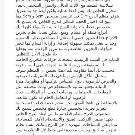
بسلاسة المنظم مع الأثاث الحالي والطراز الشخصي،جعل
مخزن الخاص بك ليس فقط عملية ولكن أيضا جذابة بصريا.
يتوفر منظم الدرج DIY في عرضين مريحين 6cm و 9cm مما
يتيح لك اختيار الحجم المثالي للدرج الخاص بك.يسمح لك
بتخصيص تخطيط خزانة الدرج الخاصة بكسواء كان لديك
أدراج ضيقة أو أقسام أوسع، يمكن تعديل نظام تخزين
الأدراج هذا لتحقيق أقصى استغلال للمساحة بفعالية.التصميم
وحدات يعني يمكنك بسهولة إضافة أو إزالة أقسام كما تتغير
احتياجات التخزين الخاصة بك مع مرور الوقت، مما يجعلها
حلاً طويل الأجل للتنظيم.
المتانة هي السمة الرئيسية لمضخات خزانات التخزين الخاصة
بنا. المصنوعة من مواد عالية الجودة، فهي ليست قوية
فحسب بل أيضا مقاومة للماء.هذا يضمن أن المنظم سوف
يتحمل التآكل اليومي، بما في ذلك التسربات العرضية
والتعرض للرطوبة ، دون المساس بتركيبها أو مظهرها. ميزة
المتانة تجعلها مثالية للاستخدام في بيئات مختلفة مثل
المطبخات ،الحمامات، ورشات العمل، أو المكاتب، حيث
الرطوبة أو التعامل الخام قد تكون شائعة.
بالإضافة إلى بناءها القوي، نحن نقدم خدمة قطع دقة مجانية
لتعزيز تجربة التخصيص.خيارنا قطع مخصص يسمح لك
بتخصيص الدرج منظم قطع تماما إلى أبعاد الدرج الخاص
بكهذا يضمن التركيب الضيق والاستخدام الأمثل للمساحة،
مما يلغي المساحات المهدرة داخل الدرج.يمكنك إنشاء نظام
تخزين صناديق وحدات محددة تلبي متطلباتك التنظيمية دون