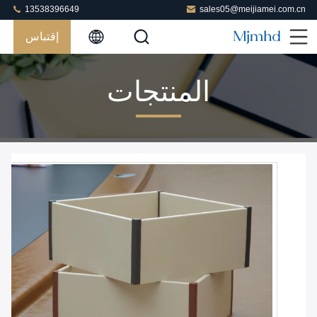
13538396649
sales05@meijiamei.com.cn
إقتباس
المنتجات