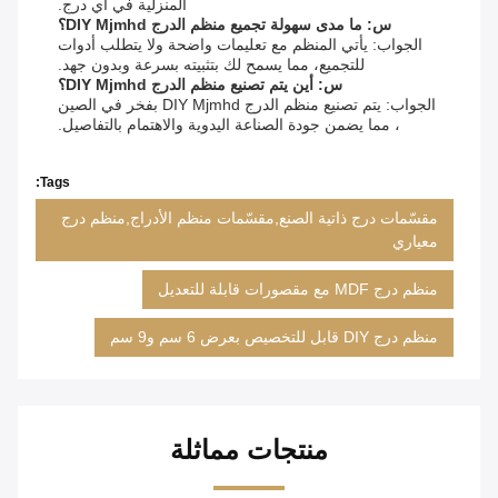
المنزلية في أي درج.
س: ما مدى سهولة تجميع منظم الدرج DIY Mjmhd؟
الجواب: يأتي المنظم مع تعليمات واضحة ولا يتطلب أدوات
للتجميع، مما يسمح لك بتثبيته بسرعة وبدون جهد.
س: أين يتم تصنيع منظم الدرج DIY Mjmhd؟
الجواب: يتم تصنيع منظم الدرج DIY Mjmhd بفخر في الصين
، مما يضمن جودة الصناعة اليدوية والاهتمام بالتفاصيل.
Tags:
مقسّمات درج ذاتية الصنع,مقسّمات منظم الأدراج,منظم درج
معياري
منظم درج MDF مع مقصورات قابلة للتعديل
منظم درج DIY قابل للتخصيص بعرض 6 سم و9 سم
منتجات مماثلة