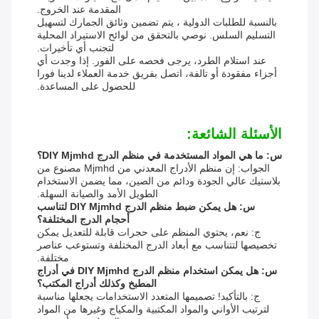
المقدمة عند الخروج.
بالنسبة للطلبات الدولية ، يتم تضمين وثائق الجمارك لتسهيل
التسليم السلس. نوصي بالتحقق من لوائح الاستيراد المحلية
لتجنب أي تأخيرات.
عند استلام الطرد، يرجى فحصه على الفور. إذا وجدت أي
أجزاء مفقودة أو تالفة، اتصل بفريق خدمة العملاء لدينا فورا
للحصول على المساعدة.
الأسئلة الشائعة:
س: ما هي المواد المستخدمة في منظم الدرج DIY Mjmhd؟
الجواب: إن منظم الأدراج المعدني من Mjmhd مصنوع من
بلاستيك عالي الجودة ودائم من الصين، مما يضمن الاستخدام
الطويل الأمد والصيانة السهلة.
س: هل يمكن ضبط منظم الدرج DIY Mjmhd لتناسب
أحجام الدرج المختلفة؟
ج: نعم، يحتوي المنظم على حجرات قابلة للتعديل يمكن
تخصيصها لتتناسب مع أبعاد الدرج المختلفة وتستوعب عناصر
مختلفة.
س: هل يمكن استخدام منظم الدرج DIY Mjmhd في أدراج
المطبخ وكذلك أدراج المكتب؟
ج: بالتأكيد! تصميمها المتعدد الاستخدامات يجعلها مناسبة
لترتيب الأواني والمواد المكتبية والمكياج وغيرها من المواد