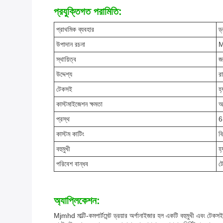
প্রযুক্তিগত পরামিতি:
প্রাথমিক ব্যবহার
ড
উপাদান রচনা
M
স্থায়িত্ব
জ
উদ্দেশ্য
র
টেকসই
হ্য
কাস্টমাইজেশন ক্ষমতা
আ
প্রস্থ
6
কাস্টম কাটিং
বি
বহুমুখী
হ্য
পরিবেশ বান্ধব
ট
অ্যাপ্লিকেশন:
Mjmhd মাল্টি-কমপার্টমেন্ট ড্রয়ার অর্গানাইজার হল একটি বহুমুখী এবং টেক