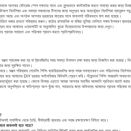
াকে আপনার স্টোরেজ স্পেস দক্ষতার সাথে এবং সুন্দরভাবে কাস্টমাইজ করতে সাহায্য করার জন্য ডিজ
প নির্দেশিকা এবং সমস্যা সমাধানের টিপসের জন্য অনুগ্রহ করে অন্তর্ভুক্ত নির্দেশিকা ম্যানুয়াল পড়
ে সংযুক্ত আছে এবং সংগঠক আপনার ড্রয়ারের মাত্রার সাথে মানানসই সঠিকভাবে মাপ করা হয়েছে।
কারিতা বজায় রাখতে পরিষ্কার করুন। কঠোর রাসায়নিক বা ঘষিয়া তুলিয়া ফেলিতে সক্ষম উপকরণ ব্যবহার 
গ্রহ করে আমাদের ওয়েবসাইট বা অনুমোদিত খুচরা বিক্রেতাদের উপলব্ধতার জন্য দেখুন।
ার গ্রাহক সহায়তা এবং পরিষেবা প্রদান করতে প্রতিশ্রুতিবদ্ধ।
 বাক্সে প্যাকেজ করা হয় যা ট্রানজিটের সময় সমস্ত উপাদান রক্ষা করার জন্য ডিজাইন করা হয়েছে। 
রার জন্য সুরক্ষিত পাবেন।
ত করে। বাক্সে পরিষ্কার লেবেলিং শিপিং ক্যারিয়ারগুলির জন্য সহজ সনাক্তকরণ এবং পরিচালনার নির্দেশ
্যবহার করে আমাদের DIY ড্রয়ার অর্গানাইজার কিটগুলি প্রেরণ করি। স্ট্যান্ডার্ড শিপিং সময়গুলি সাধার
শন অন্তর্ভুক্ত করা হয়েছে। কোনো বিলম্ব এড়াতে আমরা আপনার স্থানীয় আমদানি প্রবিধান যাচাই করার 
োনো অনুপস্থিত বা ক্ষতিগ্রস্ত অংশ খুঁজে পান, সহায়তার জন্য অবিলম্বে আমাদের গ্রাহক পরিষেবা
়?
ই প্লাস্টিক থেকে তৈরি, দীর্ঘস্থায়ী ব্যবহার এবং সহজ রক্ষণাবেক্ষণ নিশ্চিত করে।
 সাথে মানানসই হতে পারে?
়ারের মাত্রার সাথে মানানসই এবং বিভিন্ন আইটেম মিটমাট করার জন্য কাস্টমাইজ করা যেতে পারে।