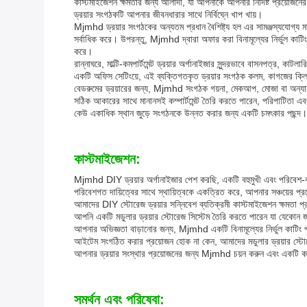
কাস্টমাইজেশন ক্ষমতার জন্য আলাদা, যা আপনাকে আপনার নির্দিষ্ট প্রয়োজ
ড্রয়ার সংগঠকটি আপনার জীবনধারার সাথে নির্বিঘ্নে খাপ খায়।
Mjmhd ড্রয়ার সংগঠকের অন্যতম প্রধান বৈশিষ্ট্য হল এর সামঞ্জস্যযোগ্য মাত
সর্বাধিক করে। উপরন্তু, Mjmhd দ্বারা অফার করা বিনামূল্যের নির্ভুল কাটিং
করে।
রান্নাঘরে, মাল্টি-কমপার্টমেন্ট ড্রয়ার অর্গানাইজার সুন্দরভাবে বাসনপত্র, ক
একটি অফিস সেটিংয়ে, এই ব্যক্তিগতকৃত ড্রয়ার সংগঠক কলম, কাগজের ক্লিপ 
বেডরুমের ড্রয়ারের জন্য, Mjmhd সংগঠক গয়না, মেকআপ, মোজা বা অন্যান
সঠিক আকারের সাথে মানানসই কম্পার্টমেন্ট তৈরি করতে পারেন, পরিপাটিতা এবং
কেউ একাধিক স্থান জুড়ে সংগঠনকে উন্নত করার জন্য একটি চমৎকার পছন্দ।
কাস্টমাইজেশন:
Mjmhd DIY ড্রয়ার অর্গানাইজার পেশ করছি, একটি বহুমুখী এবং পরিবেশ-বান
পরিবেশগত দায়িত্বের সাথে স্থায়িত্বকে একত্রিত করে, আপনার সঞ্চয়ের প্র
আমাদের DIY স্টোরেজ ড্রয়ার সন্নিবেশ ব্যতিক্রমী কাস্টমাইজেশন ক্ষমতা প
আপনি একটি মডুলার ড্রয়ার স্টোরেজ সিস্টেম তৈরি করতে পারেন যা যেকোন জায
আপনার অভিজ্ঞতা বাড়ানোর জন্য, Mjmhd একটি বিনামূল্যের নির্ভুল কাটিং 
আইটেম সংগঠিত করার প্রয়োজন হোক না কেন, আমাদের মডুলার ড্রয়ার স্টোর
আপনার ড্রয়ার সংস্থার প্রয়োজনের জন্য Mjmhd চয়ন করুন এবং একটি কাস্ট
সমর্থন এবং পরিষেবা: