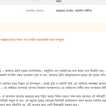
করুন
প্রাথমিক ব্যবহার:
ড্রয়ারের সংগঠন, আইটেম পার্টিশন
সামঞ্জস্যযোগ্য বিভাগ সহ সংগঠিত জায়গাগুলির জন্য উপযুক্ত
ে – আমাদের DIY ড্রয়ার অর্গানাইজার। বহুমুখীতা এবং স্থায়িত্বের কথা মাথায় রেখে ডিজাইন করা, এ
মগুলি সংগঠিত করার প্রয়োজন হোক না কেন, আমাদের DIY সামঞ্জস্যযোগ্য ড্রয়ার ট্রে ড্রয়ার স্
একটি হল একাধিক রঙের বিকল্পে এর উপলব্ধতা। আমরা বুঝি যে প্রতিটি বাড়ি এবং অফিসের সাজসজ্জা আ
রবেন না। এই নমনীয়তা আপনাকে আপনার বিদ্যমান আসবাবপত্র এবং ব্যক্তিগত শৈলীর সাথে সংগঠককে নির্বি
 যা আপনাকে আপনার ড্রয়ারের জন্য নিখুঁত আকার নির্বাচন করতে সক্ষম করে৷ প্রস্থের এই পরিসরটি 
্পার্টমেন্ট থাকুক না কেন, এই মডুলার ড্রয়ার স্টোরেজ সিস্টেমটি কার্যকরভাবে স্থান ব্যবহার সর্বাধ
ে সাথে পরিবর্তিত হয়, এটি সংস্থার জন্য একটি দীর্ঘমেয়াদী সমাধান করে।