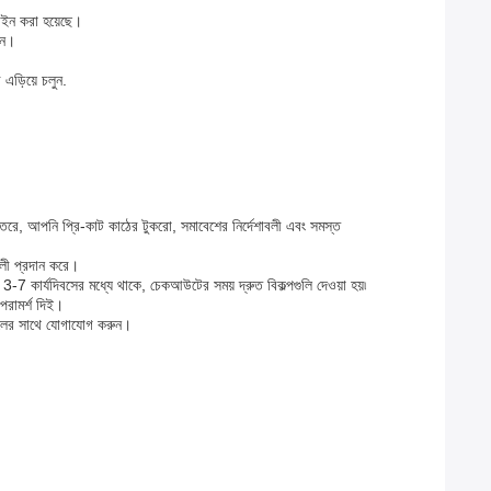
াইন করা হয়েছে।
ুন।
এড়িয়ে চলুন.
ভিতরে, আপনি প্রি-কাট কাঠের টুকরো, সমাবেশের নির্দেশাবলী এবং সমস্ত
াবলী প্রদান করে।
ণত 3-7 কার্যদিবসের মধ্যে থাকে, চেকআউটের সময় দ্রুত বিকল্পগুলি দেওয়া হয়৷
পরামর্শ দিই।
 দলের সাথে যোগাযোগ করুন।