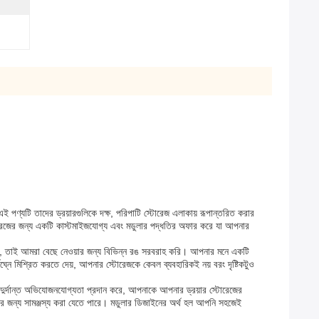
ই পণ্যটি তাদের ড্রয়ারগুলিকে দক্ষ, পরিপাটি স্টোরেজ এলাকায় রূপান্তরিত করার
টোরেজের জন্য একটি কাস্টমাইজযোগ্য এবং মডুলার পদ্ধতির অফার করে যা আপনার
লাদা, তাই আমরা বেছে নেওয়ার জন্য বিভিন্ন রঙ সরবরাহ করি। আপনার মনে একটি
ঘ্নে মিশ্রিত করতে দেয়, আপনার স্টোরেজকে কেবল ব্যবহারিকই নয় বরং দৃষ্টিকটুও
দুর্দান্ত অভিযোজনযোগ্যতা প্রদান করে, আপনাকে আপনার ড্রয়ার স্টোরেজের
িক করার জন্য সামঞ্জস্য করা যেতে পারে। মডুলার ডিজাইনের অর্থ হল আপনি সহজেই