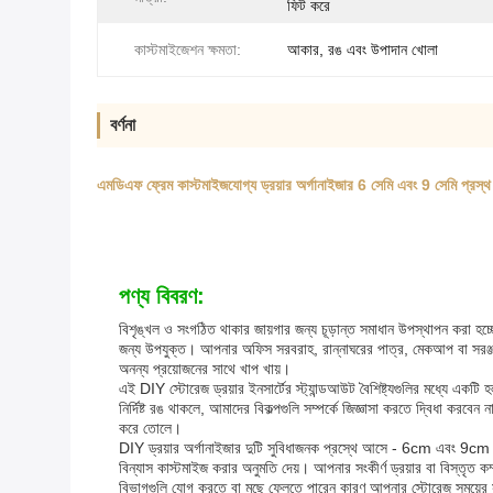
ফিট করে
কাস্টমাইজেশন ক্ষমতা:
আকার, রঙ এবং উপাদান খোলা
বর্ণনা
এমডিএফ ফ্রেম কাস্টমাইজযোগ্য ড্রয়ার অর্গানাইজার 6 সেমি এবং 9 সেমি প্রস্থ 
পণ্য বিবরণ:
বিশৃঙ্খল ও সংগঠিত থাকার জায়গার জন্য চূড়ান্ত সমাধান উপস্থাপন করা হচ্ছ
জন্য উপযুক্ত। আপনার অফিস সরবরাহ, রান্নাঘরের পাত্র, মেকআপ বা সরঞ্জা
অনন্য প্রয়োজনের সাথে খাপ খায়।
এই DIY স্টোরেজ ড্রয়ার ইনসার্টের স্ট্যান্ডআউট বৈশিষ্ট্যগুলির মধ্যে 
নির্দিষ্ট রঙ থাকলে, আমাদের বিকল্পগুলি সম্পর্কে জিজ্ঞাসা করতে দ্বিধা ক
করে তোলে।
DIY ড্রয়ার অর্গানাইজার দুটি সুবিধাজনক প্রস্থে আসে - 6cm এবং 9cm -
বিন্যাস কাস্টমাইজ করার অনুমতি দেয়। আপনার সংকীর্ণ ড্রয়ার বা বিস্তৃত কম
বিভাগগুলি যোগ করতে বা মুছে ফেলতে পারেন কারণ আপনার স্টোরেজ সময়ের সাথ