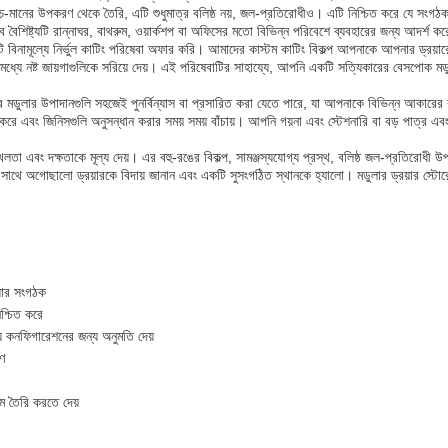
 উচ্চ-মানের উপকরণ থেকে তৈরি, এটি শুধুমাত্র বলিষ্ঠ নয়, জল-প্রতিরোধীও। এটি নিশ্চিত করে যে সং
 বৈশিষ্ট্যটি রান্নাঘর, বাথরুম, ওয়ার্কশপ বা অফিসের মতো বিভিন্ন পরিবেশে ব্যবহারের জন্য আদর্শ করে
বিনামূল্যে নির্ভুল কাটিং পরিষেবা অফার করি। আমাদের কাস্টম কাটিং বিকল্প আপনাকে আপনার ড্রয়ারে
ের মধ্যে নষ্ট জায়গাগুলিকে সরিয়ে দেয়। এই পরিষেবাটির সাহায্যে, আপনি একটি সত্যিকারের বেসপোক 
এর মডুলার উপাদানগুলি সহজেই পুনর্বিন্যাস বা প্রসারিত করা যেতে পারে, যা আপনাকে বিভিন্ন আকার
াস করে এবং জিনিসগুলি অনুসন্ধান করার সময় সময় বাঁচায়। আপনি গয়না এবং স্টেশনারি বা বড় পাত্
ৃঙ্খলতা এবং দক্ষতাকে মূল্য দেয়। এর বহু-রঙের বিকল্প, সামঞ্জস্যযোগ্য প্রস্থ, বলিষ্ঠ জল-প্রতিরোধী
 সাথে অগোছালো ড্রয়ারকে বিদায় জানান এবং একটি সুসংগঠিত স্থানকে হ্যালো। মডুলার ড্রয়ার স
য়ার সংগঠক
শ্চিত করে
য কনফিগারেশনের জন্য অনুমতি দেয়
াণ
ম তৈরি করতে দেয়