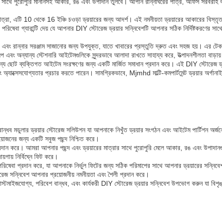
নের সাথে পুরোপুরি মানানসই আকার, রঙ এবং উপাদান তুলবে। আপনি রান্নাঘরের পাত্র, অফিস সরবরাহ 
্রা, এটি 10 ​​থেকে 16 ইঞ্চি চওড়া ড্রয়ারের জন্য আদর্শ। এই নমনীয়তা ড্রয়ারের আকারের বিস্তৃত 
 পরিষেবা গ্যারান্টি দেয় যে আপনার DIY স্টোরেজ ড্রয়ার সন্নিবেশটি আপনার সঠিক নির্দিষ্টকরণের স
াটলারি এবং রান্নার সরঞ্জাম সাজানোর জন্য উপযুক্ত, যাতে খাবারের প্রস্তুতি দ্রুত এবং সহজ হয়। এর টেক
এবং অন্যান্য স্টেশনারি আইটেমগুলিকে সুন্দরভাবে আলাদা রাখতে সাহায্য করে, উত্পাদনশীলতা বাড়ায
্য ছোট ব্যক্তিগত আইটেম সংরক্ষণের জন্য একটি মার্জিত সমাধান প্রদান করে। এই DIY স্টোরেজ ড্
 অ্যাক্সেসযোগ্যতার প্রচার করতে পারেন। সামগ্রিকভাবে, Mjmhd মাল্টি-কমপার্টমেন্ট ড্রয়ার অর্গা
্ধব মডুলার ড্রয়ার স্টোরেজ সলিউশন যা আপনাকে নিখুঁত ড্রয়ার সংগঠন এবং আইটেম পার্টিশন অর্জন
য়োজনের জন্য একটি সবুজ পছন্দ নিশ্চিত করে।
্রদান করে। আমরা আপনার পছন্দ এবং ড্রয়ারের মাত্রার সাথে পুরোপুরি মেলে আকার, রঙ এবং উপাদানগ
়গায় নির্বিঘ্নে ফিট করে।
পরিষেবা প্রদান করে, যা আপনাকে নির্ভুল ফিটের জন্য সঠিক পরিমাপের সাথে আপনার ড্রয়ারের সন্ন
েজ সন্নিবেশ আপনার প্রয়োজনীয় নমনীয়তা এবং শৈলী প্রদান করে।
মাইজযোগ্য, পরিবেশ বান্ধব, এবং কার্যকরী DIY স্টোরেজ ড্রয়ার সন্নিবেশ উপভোগ করুন যা বিশৃঙ্খল