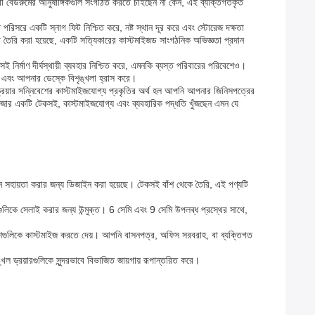
বা বেডরুমের আনুষাঙ্গিকগুলি সংগঠিত করতে চাইছেন না কেন, এই ব্যক্তিগতকৃত
পরিসরে একটি স্নাগ ফিট নিশ্চিত করে, নষ্ট স্থান দূর করে এবং স্টোরেজ দক্ষতা
াথে তৈরি করা হয়েছে, একটি সত্যিকারের কাস্টমাইজড সাংগঠনিক অভিজ্ঞতা প্রদান
সই নির্মাণ দীর্ঘস্থায়ী ব্যবহার নিশ্চিত করে, এমনকি ব্যস্ত পরিবারের পরিবেশেও।
় এবং আপনার ডেস্কে বিশৃঙ্খলা হ্রাস করে।
রয়ার সন্নিবেশের কাস্টমাইজযোগ্য প্রকৃতির অর্থ হল আপনি আপনার জিনিসপত্রের
নাইজার একটি টেকসই, কাস্টমাইজযোগ্য এবং ব্যবহারিক পদ্ধতি খুঁজছেন এমন যে
ে সহায়তা করার জন্য ডিজাইন করা হয়েছে। টেকসই বাঁশ থেকে তৈরি, এই পণ্যটি
ুলিকে সেলাই করার জন্য উন্মুক্ত। 6 সেমি এবং 9 সেমি উপলব্ধ প্রস্থের সাথে,
িবেশগুলিকে কাস্টমাইজ করতে দেয়। আপনি বাসনপত্র, অফিস সরবরাহ, বা ব্যক্তিগত
 ড্রয়ারগুলিকে সুন্দরভাবে বিভাজিত জায়গায় রূপান্তরিত করে।