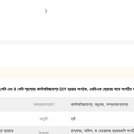
সেমি এবং 9 সেমি প্রস্থের কাস্টমাইজযোগ্য DIY ড্রয়ার সংগঠক
,
এমডিএফ ফ্রেমের সাথে সংগঠিত জা
সমন্বয়যোগ্যতা:
কাস্টমাইজযোগ্য, মডুলার, সম্প্রসারণযোগ্য
বহুমুখী:
হ্যাঁ
ত ড্রয়ারে
রান্নাঘর, অফিস, বা বেডরুমের ড্রয়ারগুলি সংগ
উদ্দেশ্য: