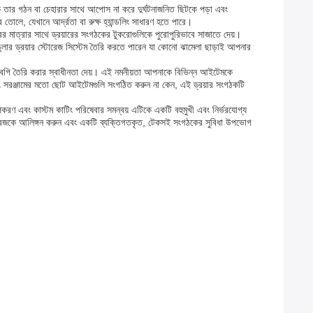
গঠক তার গঠন বা চেহারার সাথে আপোস না করে দুর্ঘটনাজনিত ছিটকে পড়া এবং
 তোলে, যেখানে আর্দ্রতা বা রুক্ষ হ্যান্ডলিং সাধারণ হতে পারে।
র মাত্রার সাথে ড্রয়ারের সংগঠকের টুকরোগুলিকে পুরোপুরিভাবে সাজাতে দেয়।
মডুলার ড্রয়ার স্টোরেজ সিস্টেম তৈরি করতে পারেন যা কোনো ঝামেলা ছাড়াই আপনার
ের বগি তৈরি করার স্বাধীনতা দেয়। এই নমনীয়তা আপনাকে বিভিন্ন আইটেমকে
র এবং সরঞ্জামের মতো ছোট আইটেমগুলি সংগঠিত করুন না কেন, এই ড্রয়ার সংগঠকটি
 উপকরণ এবং কাস্টম কাটিং পরিষেবার সমন্বয় এটিকে একটি বহুমুখী এবং নির্ভরযোগ্য
্টোরেজকে আলিঙ্গন করুন এবং একটি ব্যক্তিগতকৃত, টেকসই সংগঠকের সুবিধা উপভোগ