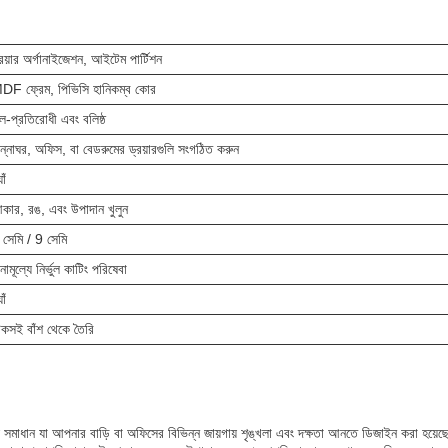
্রয়ার অর্গানাইজেশন, আইটেম পার্টিশন
DF ফ্রেম, পিভিসি হানিকম্ব কোর
ল-প্রতিরোধী এবং বলিষ্ঠ
ান্নাঘর, অফিস, বা বেডরুমের ড্রয়ারগুলি সংগঠিত করুন
াঁ
কার, রঙ, এবং উপাদান খুলুন
 সেমি / 9 সেমি
নামূল্যে নির্ভুল কাটিং পরিষেবা
াঁ
েকসই বাঁশ থেকে তৈরি
সই সমাধান যা আপনার বাড়ি বা অফিসের বিভিন্ন জায়গায় শৃঙ্খলা এবং দক্ষতা আনতে ডিজাইন করা হয়ে