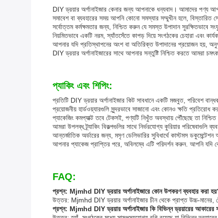
DIY ড্রয়ার অর্গানাইজার কেনার জন্য আপনাকে ধন্যবাদ। আমাদের পণ্য আপন
সমাবেশ বা ব্যবহারের সময় আপনি কোনো সমস্যার সম্মুখীন হলে, বিস্তারিত সেটআ
সর্বোত্তম কর্মক্ষমতার জন্য, নিশ্চিত করুন যে সমস্ত উপাদান সুরক্ষিতভাব
নিয়মিতভাবে একটি নরম, স্যাঁতসেঁতে কাপড় দিয়ে সংগঠকের চেহারা এবং কার্য
আপনার যদি প্রতিস্থাপনের অংশ বা অতিরিক্ত উপাদানের প্রয়োজন হয়, অনু
DIY ড্রয়ার অর্গানাইজারের সাথে আপনার সন্তুষ্টি নিশ্চিত করতে আমরা চমৎক
প্যাকিং এবং শিপিং:
প্রতিটি DIY ড্রয়ার অর্গানাইজার কিট সাবধানে একটি মজবুত, পরিবেশ বান্ধব
প্রয়োজনীয় হার্ডওয়্যারগুলি সুন্দরভাবে সাজানো এবং কোনও ক্ষতি প্রতিরোধ ক
প্যাকেজিং কমপ্যাক্ট তবে টেকসই, পণ্যটি নিখুঁত অবস্থায় পৌঁছেছে তা নিশ্চি
আমরা উপলব্ধ ট্র্যাকিং বিকল্পগুলির সাথে নির্ভরযোগ্য কুরিয়ার পরিষেবাগুলি ব
আন্তর্জাতিক অর্ডারের জন্য, মসৃণ ডেলিভারির সুবিধার্থে কাস্টমস ডকুমেন্টে
আপনার প্যাকেজ প্রাপ্তির পরে, অবিলম্বে এটি পরিদর্শন করুন. আপনি যদি ক
FAQ:
প্রশ্ন: Mjmhd DIY ড্রয়ার অর্গানাইজারে কোন উপকরণ ব্যবহার করা হয
উত্তর: Mjmhd DIY ড্রয়ার অর্গানাইজার চীন থেকে প্রাপ্ত উচ্চ-মানের, টেকস
প্রশ্ন: Mjmhd DIY ড্রয়ার অর্গানাইজার কি বিভিন্ন ড্রয়ারের আকারের
উত্তর: হ্যাঁ, সংগঠকের মধ্যে সামঞ্জস্যযোগ্য বগি রয়েছে যা বিভিন্ন ড্রয