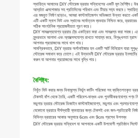
স্থায়িত্ব আমাদের DIY স্টোরেজ ড্রয়ার সন্নিবেশের একটি মূল বৈশিষ্ট্য।
আর্দ্রতা এক্সপোজার সহ প্রতিদিনের পরিধান এবং টিয়ার সহ্য করবে। স্থায়িত্ব
এর মজবুত নির্মাণ ছাড়াও, আমরা কাস্টমাইজেশন অভিজ্ঞতা উন্নত করতে একটি 
এটি একটি স্নাগ ফিট এবং স্থানের সর্বোত্তম ব্যবহার নিশ্চিত করে, ড্রয়ার
সঠিক সাংগঠনিক প্রয়োজনীয়তা পূরণ করে।
DIY সামঞ্জস্যযোগ্য ড্রয়ার ট্রে একত্রিত করা এবং সামঞ্জস্য করা সহজ। 
সুন্দরভাবে আলাদা এবং অ্যাক্সেসযোগ্য রাখতে সাহায্য করে, বিশৃঙ্খলতা হ্র
আপনার প্রয়োজনের সাথে খাপ খায়।
সামগ্রিকভাবে, DIY ড্রয়ার অর্গানাইজার হল একটি স্মার্ট বিনিয়োগ যারা সুশ
স্টোরেজ সমাধান করে তোলে। এই উদ্ভাবনী DIY স্টোরেজ ড্রয়ার ইনসার্টের
করুন যা আপনার প্রয়োজনের সাথে বৃদ্ধি পায়।
বৈশিষ্ট্য:
নিখুঁত ফিট করার জন্য বিনামূল্যে নির্ভুল কাটিং পরিষেবা সহ ব্যক্তিগতকৃত ড্র
টেকসই বাঁশ থেকে তৈরি, একটি পরিবেশ-বান্ধব এবং পুনর্নবীকরণযোগ্য পণ্য নি
মডুলার ড্রয়ার স্টোরেজ ডিজাইন কাস্টমাইজযোগ্য, মডুলার এবং প্রসারণযোগ্
যেকোনো ড্রয়ারে দীর্ঘস্থায়ী ব্যবহারের জন্য টেকসই এবং জল-প্রতিরোধী নির্ম
বিভিন্ন ড্রয়ারের আকার অনুসারে 6cm এবং 9cm প্রস্থে উপলব্ধ
DIY স্টোরেজ ড্রয়ার সন্নিবেশ যা আপনাকে একটি উপযোগী প্রতিষ্ঠান সিস্টে