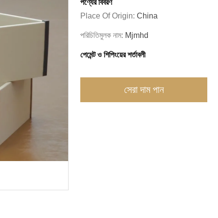
পণ্যের বিবরণ
Place Of Origin:
China
পরিচিতিমুলক নাম:
Mjmhd
পেমেন্ট ও শিপিংয়ের শর্তাবলী
সেরা দাম পান