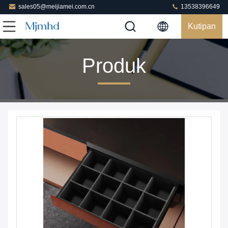
sales05@meijiamei.com.cn
13538396649
Kutipan
Produk