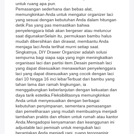
untuk ruang apa pun.
Pemasangan sederhana dan bebas alat,
memungkinkan Anda untuk mengatur organizer laci
yang sesuai dengan kebutuhan Anda dalam hitungan
detik.Pas yang pas memastikan bahwa
penyelenggara tidak akan bergeser atau meluncur
saat digunakanSelain itu, permukaan bambu halus
mudah dibersihkan dan dirawat, membantu Anda
menjaga laci Anda terlihat murni setiap saat.
Singkatnya, DIY Drawer Organizer adalah solusi
sempurna bagi siapa saja yang ingin meningkatkan
organisasi laci dan partisi item.Desain pemisah laci
yang dapat disesuaikan menawarkan penyelenggara
laci yang dapat disesuaikan yang cocok dengan laci
dari 10 hingga 16 inci lebarTerbuat dari bambu yang
tahan lama dan ramah lingkungan, ia
menggabungkan keberlanjutan dengan kekuatan dan
daya tarik estetika.Fleksibilitasnya memungkinkan
Anda untuk menyesuaikan dengan berbagai
kebutuhan penyimpanan, sementara pemasangan
dan pemeliharaan yang mudah membuatnya menjadi
tambahan praktis dan efisien untuk rumah atau kantor
Anda.Mengadopsi kenyamanan dan keanggunan ini
adjustable laci pemisah untuk mengubah laci
berantakan Anda menjadi rapi, ruang terorganisir.