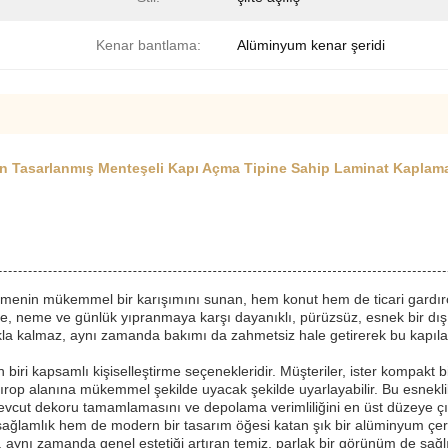
Kenar bantlama:
Alüminyum kenar şeridi
in Tasarlanmış Menteşeli Kapı Açma Tipine Sahip Laminat Kaplamal
eştirmenin mükemmel bir karışımını sunan, hem konut hem de ticari gardı
re, neme ve günlük yıpranmaya karşı dayanıklı, pürüzsüz, esnek bir dış 
rmakla kalmaz, aynı zamanda bakımı da zahmetsiz hale getirerek bu kapı
biri kapsamlı kişiselleştirme seçenekleridir. Müşteriler, ister kompakt b
ırop alanına mükemmel şekilde uyacak şekilde uyarlayabilir. Bu esneklik
mevcut dekoru tamamlamasını ve depolama verimliliğini en üst düzeye çı
sağlamlık hem de modern bir tasarım öğesi katan şık bir alüminyum çer
, aynı zamanda genel estetiği artıran temiz, parlak bir görünüm de sağ