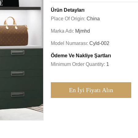
Ürün Detayları
Place Of Origin:
China
Marka Adı:
Mjmhd
Model Numarası:
Cyld-002
Ödeme Ve Nakliye Şartları
Minimum Order Quantity:
1
En İyi Fiyatı Alın