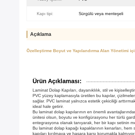
Kapı tipi:
Sürgülü veya menteşeli
Açıklama
Özelleştirme Boyut ve Yapılandırma Alan Yönetimi iç
Ürün Açıklaması:
Laminat Dolap Kapıları, dayanıklılık, stil ve kişisell
PVC yüzey kaplamasıyla üretilen bu kapılar, çizilmele
sağlar. PVC laminat yalnızca estetik çekiciliği arttı
ideal hale getirir.
Bu laminat dolap kapılarının en önemli avantajlarından 
ünitesi olsun, boyutu ve konfigürasyonu her türlü gard
entegrasyona olanak tanıyarak, her bir kapı setinin 
Bu laminat dolap kapağı kapaklarının kenarları, hem 
kapıları kırılmaya ve hasara karşı korumakla kalmıyor