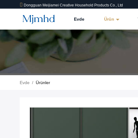
Dongguan Meijiamei Creative Household Products Co., Ltd
Evde
Ürün
Evde
/
Ürünler