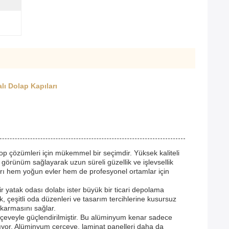
ı Dolap Kapıları
rop çözümleri için mükemmel bir seçimdir. Yüksek kaliteli
görünüm sağlayarak uzun süreli güzellik ve işlevsellik
ları hem yoğun evler hem de profesyonel ortamlar için
ir yatak odası dolabı ister büyük bir ticari depolama
, çeşitli oda düzenleri ve tasarım tercihlerine kusursuz
karmasını sağlar.
çeveyle güçlendirilmiştir. Bu alüminyum kenar sadece
lıyor. Alüminyum çerçeve, laminat panelleri daha da