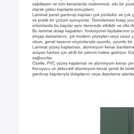
sabitleyen ve tüm kenarlarda mükemmel, sıkı bir yüz
olarak çekici kapılarla sonuçlanır.
Laminat panel gardırop kapıları çok yönlüdür ve çok ç
ve pratik bir çözüm sunuyorlar. Temizlemesi kolay yüzey
ortamlarda bu kapılar aynı derecede etkilidir ve ofis d
Bu laminat dolap kapakları, fonksiyonel faydalarının 
ahşap damarlarını, şık modern yüzeyleri veya cesur çağ
olsun, genel tasarım vizyonlarıyla uyumlu, uyumlu bir
Laminat yüzey kaplaması, alüminyum kenar bantlama ve 
arayan herkes için akıllı bir yatırım haline getiriyor.
sağlıyorlar.
Özetle, PVC yüzey kaplamalı ve alüminyum kenar çerçeve
Koruyucu ve dekoratif alüminyum kenar şeridi ile birli
gardırop kapılarıyla dolaplarını veya depolama alanların