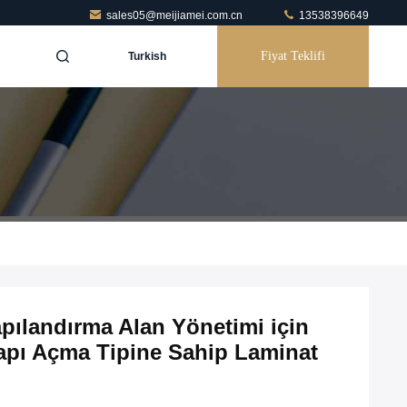
sales05@meijiamei.com.cn
13538396649
Fiyat Teklifi
Turkish
pılandırma Alan Yönetimi için
apı Açma Tipine Sahip Laminat