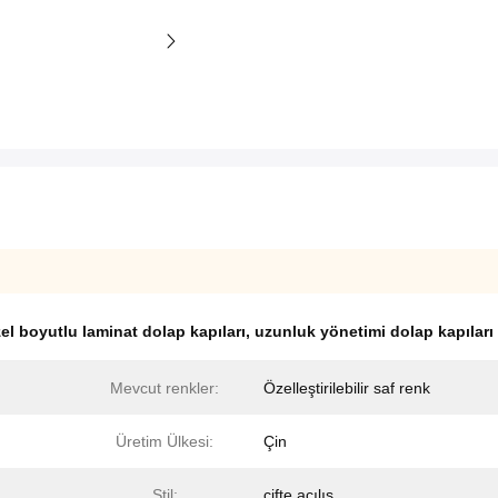
el boyutlu laminat dolap kapıları
,
uzunluk yönetimi dolap kapıları
Mevcut renkler:
Özelleştirilebilir saf renk
Üretim Ülkesi:
Çin
Stil:
çifte açılış