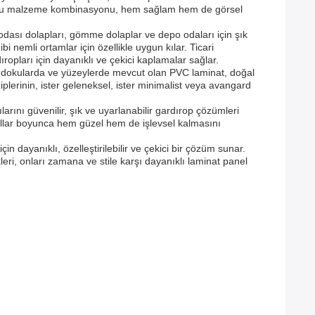
ir. Bu malzeme kombinasyonu, hem sağlam hem de görsel
odası dolapları, gömme dolaplar ve depo odaları için şık
 nemli ortamlar için özellikle uygun kılar. Ticari
ropları için dayanıklı ve çekici kaplamalar sağlar.
de, dokularda ve yüzeylerde mevcut olan PVC laminat, doğal
plerinin, ister geleneksel, ister minimalist veya avangard
ını güvenilir, şık ve uyarlanabilir gardırop çözümleri
n yıllar boyunca hem güzel hem de işlevsel kalmasını
 dayanıklı, özelleştirilebilir ve çekici bir çözüm sunar.
eri, onları zamana ve stile karşı dayanıklı laminat panel