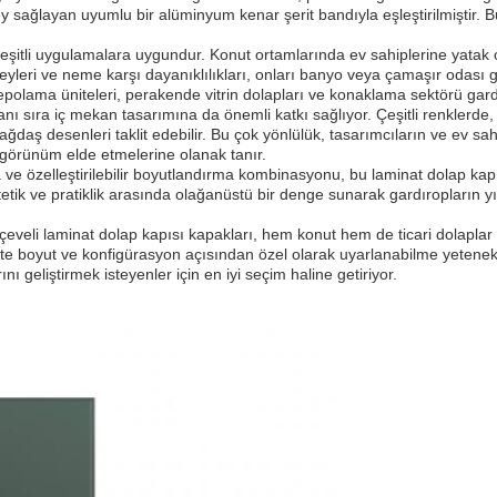
ey sağlayan uyumlu bir alüminyum kenar şerit bandıyla eşleştirilmişt
eşitli uygulamalara uygundur. Konut ortamlarında ev sahiplerine yatak 
leri ve neme karşı dayanıklılıkları, onları banyo veya çamaşır odası gibi
epolama üniteleri, perakende vitrin dolapları ve konaklama sektörü gardı
yanı sıra iç mekan tasarımına da önemli katkı sağlıyor. Çeşitli renkler
daş desenleri taklit edebilir. Bu çok yönlülük, tasarımcıların ve ev sahi
 görünüm elde etmelerine olanak tanır.
özelleştirilebilir boyutlandırma kombinasyonu, bu laminat dolap kapılar
 Estetik ve pratiklik arasında olağanüstü bir denge sunarak gardıropları
li laminat dolap kapısı kapakları, hem konut hem de ticari dolaplar için
kte boyut ve konfigürasyon açısından özel olarak uyarlanabilme yetenekl
ı geliştirmek isteyenler için en iyi seçim haline getiriyor.