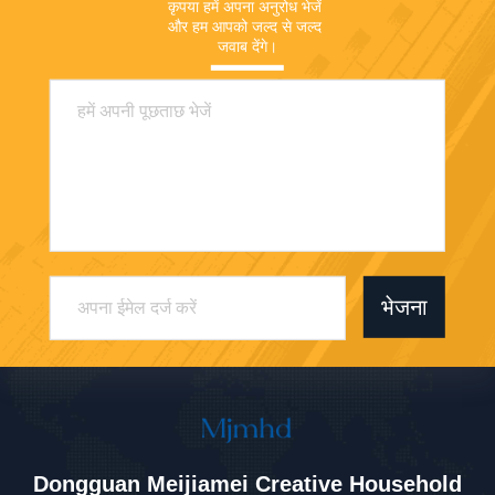
कृपया हमें अपना अनुरोध भेजें 
और हम आपको जल्द से जल्द 
जवाब देंगे।
भेजना
Dongguan Meijiamei Creative Household