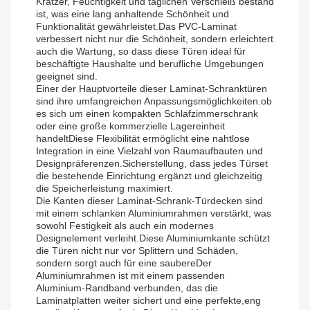
Kratzer, Feuchtigkeit und täglichen Verschleiß bestand
ist, was eine lang anhaltende Schönheit und
Funktionalität gewährleistet.Das PVC-Laminat
verbessert nicht nur die Schönheit, sondern erleichtert
auch die Wartung, so dass diese Türen ideal für
beschäftigte Haushalte und berufliche Umgebungen
geeignet sind.
Einer der Hauptvorteile dieser Laminat-Schranktüren
sind ihre umfangreichen Anpassungsmöglichkeiten.ob
es sich um einen kompakten Schlafzimmerschrank
oder eine große kommerzielle Lagereinheit
handeltDiese Flexibilität ermöglicht eine nahtlose
Integration in eine Vielzahl von Raumaufbauten und
Designpräferenzen.Sicherstellung, dass jedes Türset
die bestehende Einrichtung ergänzt und gleichzeitig
die Speicherleistung maximiert.
Die Kanten dieser Laminat-Schrank-Türdecken sind
mit einem schlanken Aluminiumrahmen verstärkt, was
sowohl Festigkeit als auch ein modernes
Designelement verleiht.Diese Aluminiumkante schützt
die Türen nicht nur vor Splittern und Schäden,
sondern sorgt auch für eine saubereDer
Aluminiumrahmen ist mit einem passenden
Aluminium-Randband verbunden, das die
Laminatplatten weiter sichert und eine perfekte,eng