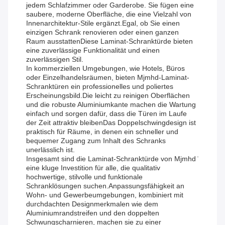
jedem Schlafzimmer oder Garderobe. Sie fügen eine
saubere, moderne Oberfläche, die eine Vielzahl von
Innenarchitektur-Stile ergänzt.Egal, ob Sie einen
einzigen Schrank renovieren oder einen ganzen
Raum ausstattenDiese Laminat-Schranktürde bieten
eine zuverlässige Funktionalität und einen
zuverlässigen Stil.
In kommerziellen Umgebungen, wie Hotels, Büros
oder Einzelhandelsräumen, bieten Mjmhd-Laminat-
Schranktüren ein professionelles und poliertes
Erscheinungsbild.Die leicht zu reinigen Oberflächen
und die robuste Aluminiumkante machen die Wartung
einfach und sorgen dafür, dass die Türen im Laufe
der Zeit attraktiv bleibenDas Doppelschwingdesign ist
praktisch für Räume, in denen ein schneller und
bequemer Zugang zum Inhalt des Schranks
unerlässlich ist.
Insgesamt sind die Laminat-Schranktürde von Mjmhd ̇
eine kluge Investition für alle, die qualitativ
hochwertige, stilvolle und funktionale
Schranklösungen suchen.Anpassungsfähigkeit an
Wohn- und Gewerbeumgebungen, kombiniert mit
durchdachten Designmerkmalen wie dem
Aluminiumrandstreifen und den doppelten
Schwungscharnieren, machen sie zu einer