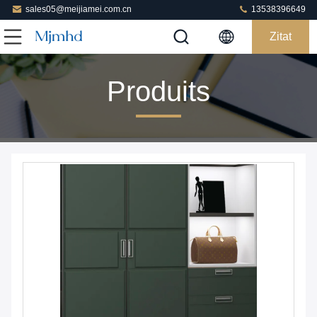
sales05@meijiamei.com.cn
13538396649
Zitat
Produits