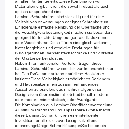
an allen Kanten gefertigtDiese Kombination von
Materialien ergibt Türen, die sowohl robust als auch
optisch ansprechend sind.
Laminat-Schranktüren sind vielseitig und für eine
Vielzahl von Anwendungen geeignet.Schränke zum
EinlegenDie einfache Reinigung der Oberfläche und
die Feuchtigkeitsbeständigkeit machen sie besonders
geeignet für feuchte Umgebungen wie Badezimmer
oder Waschräume.Diese Türen sind gleich wirksam.,
bietet langlebige und attraktive Deckungen für
Bürolagerungen, Verkaufsfachschränke und Schränke
der Gastgewerbeindustrie.
Neben ihren funktionalen Vorteilen tragen diese
Laminat-Schranktüren wesentlich zur Innenarchitektur
bei.Das PVC-Laminat kann natürliche Holzkörner
imitierenDiese Vielseitigkeit ermöglicht es Designern
und Hausbesitzern, ein zusammenhängendes
Aussehen zu erzielen, das mit ihrer allgemeinen
Designvision übereinstimmt, ob traditionell, modern
oder modern.minimalistisch, oder Avantgarde.
Die Kombination aus Laminat Oberflächenveredelung,
Aluminium Randband und anpassbare Größe macht
diese Laminat Schrank Türen eine intelligente
Investition für alle, die zuverlässig, stilvoll,und
anpassungsfähige SchranklösungenSie bieten ein