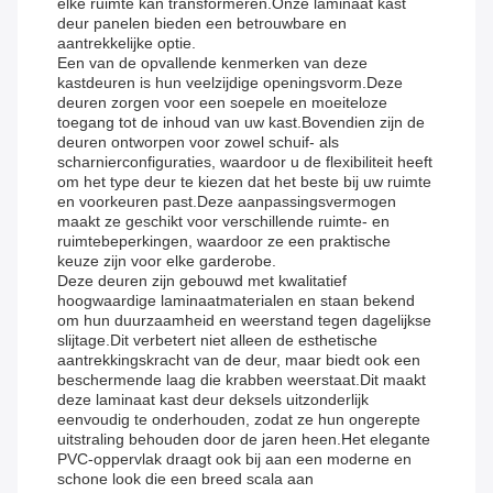
elke ruimte kan transformeren.Onze laminaat kast
deur panelen bieden een betrouwbare en
aantrekkelijke optie.
Een van de opvallende kenmerken van deze
kastdeuren is hun veelzijdige openingsvorm.Deze
deuren zorgen voor een soepele en moeiteloze
toegang tot de inhoud van uw kast.Bovendien zijn de
deuren ontworpen voor zowel schuif- als
scharnierconfiguraties, waardoor u de flexibiliteit heeft
om het type deur te kiezen dat het beste bij uw ruimte
en voorkeuren past.Deze aanpassingsvermogen
maakt ze geschikt voor verschillende ruimte- en
ruimtebeperkingen, waardoor ze een praktische
keuze zijn voor elke garderobe.
Deze deuren zijn gebouwd met kwalitatief
hoogwaardige laminaatmaterialen en staan bekend
om hun duurzaamheid en weerstand tegen dagelijkse
slijtage.Dit verbetert niet alleen de esthetische
aantrekkingskracht van de deur, maar biedt ook een
beschermende laag die krabben weerstaat.Dit maakt
deze laminaat kast deur deksels uitzonderlijk
eenvoudig te onderhouden, zodat ze hun ongerepte
uitstraling behouden door de jaren heen.Het elegante
PVC-oppervlak draagt ook bij aan een moderne en
schone look die een breed scala aan