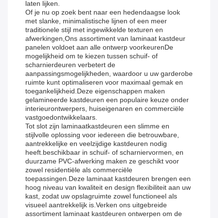
laten lijken.
Of je nu op zoek bent naar een hedendaagse look
met slanke, minimalistische lijnen of een meer
traditionele stijl met ingewikkelde texturen en
afwerkingen,Ons assortiment van laminaat kastdeur
panelen voldoet aan alle ontwerp voorkeurenDe
mogelijkheid om te kiezen tussen schuif- of
scharnierdeuren verbetert de
aanpassingsmogelijkheden, waardoor u uw garderobe
ruimte kunt optimaliseren voor maximaal gemak en
toegankelijkheid.Deze eigenschappen maken
gelamineerde kastdeuren een populaire keuze onder
interieurontwerpers, huiseigenaren en commerciële
vastgoedontwikkelaars.
Tot slot zijn laminaatkastdeuren een slimme en
stijlvolle oplossing voor iedereen die betrouwbare,
aantrekkelijke en veelzijdige kastdeuren nodig
heeft.beschikbaar in schuif- of scharniervormen, en
duurzame PVC-afwerking maken ze geschikt voor
zowel residentiële als commerciële
toepassingen.Deze laminaat kastdeuren brengen een
hoog niveau van kwaliteit en design flexibiliteit aan uw
kast, zodat uw opslagruimte zowel functioneel als
visueel aantrekkelijk is.Verken ons uitgebreide
assortiment laminaat kastdeuren ontwerpen om de