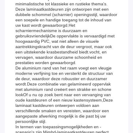
minimalistische tot klassieke en rustieke thema's.
Deze laminaatkastdeuren zijn ontworpen met een
dubbele schommel (scharnier) openingsstijl, waardoor
een soepele en handige toegang tot de inhoud van
uw kast wordt gewaarborgd.Het
scharniermechanisme is duurzaam en
gebruiksvriendelijkDe oppervlakte is vervaardigd met
hoogwaardig PVC, wat niet alleen de visuele
aantrekkingskracht van de deur vergroot, maar ook
een uitstekende krasbestandheid biedt.vocht, en
vervagen, waardoor duurzame schoonheid en
prestaties worden gewaarborgd.
De aluminium rand van het raam voegt een vleugje
moderne verfijning toe en versterkt de structuur van
de deur, waardoor deze robuuster en duurzamer
wordt.Deze combinatie van gelamineerd oppervlak
met aluminium rand creëert een strakke en schone
lookOf u nu op zoek bent naar een vervanging van
oude kastdeuren of een nieuw kastensysteem,Deze
laminaat kastdeuren ontwerpen voldoen aan
verschillende smaken en vereisten, waardoor een
aangepaste afwerking mogelijk is die past bij uw
persoonlijke stijl.
In termen van toepassingsmogelijkheden en -
scenario's zijn Mjmhd-laminaatkastdeuren perfect