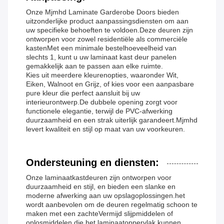
Onze Mjmhd Laminate Garderobe Doors bieden
uitzonderlijke product aanpassingsdiensten om aan
uw specifieke behoeften te voldoen.Deze deuren zijn
ontworpen voor zowel residentiële als commerciële
kastenMet een minimale bestelhoeveelheid van
slechts 1, kunt u uw laminaat kast deur panelen
gemakkelijk aan te passen aan elke ruimte.
Kies uit meerdere kleurenopties, waaronder Wit,
Eiken, Walnoot en Grijz, of kies voor een aanpasbare
pure kleur die perfect aansluit bij uw
interieurontwerp.De dubbele opening zorgt voor
functionele elegantie, terwijl de PVC-afwerking
duurzaamheid en een strak uiterlijk garandeert.Mjmhd
levert kwaliteit en stijl op maat van uw voorkeuren.
Ondersteuning en diensten:
Onze laminaatkastdeuren zijn ontworpen voor
duurzaamheid en stijl, en bieden een slanke en
moderne afwerking aan uw opslagoplossingen.het
wordt aanbevolen om de deuren regelmatig schoon te
maken met een zachteVermijd slijpmiddelen of
oplosmiddelen die het laminaatoppervlak kunnen