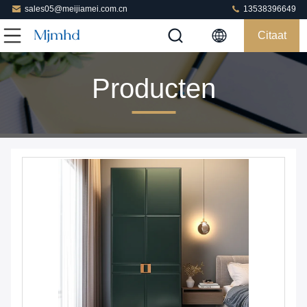
sales05@meijiamei.com.cn
13538396649
Citaat
Producten