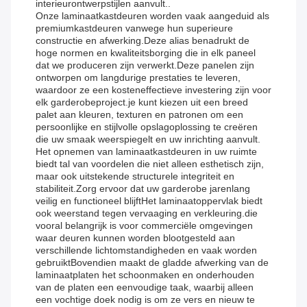
interieurontwerpstijlen aanvult..
Onze laminaatkastdeuren worden vaak aangeduid als
premiumkastdeuren vanwege hun superieure
constructie en afwerking.Deze alias benadrukt de
hoge normen en kwaliteitsborging die in elk paneel
dat we produceren zijn verwerkt.Deze panelen zijn
ontworpen om langdurige prestaties te leveren,
waardoor ze een kosteneffectieve investering zijn voor
elk garderobeproject.je kunt kiezen uit een breed
palet aan kleuren, texturen en patronen om een
persoonlijke en stijlvolle opslagoplossing te creëren
die uw smaak weerspiegelt en uw inrichting aanvult.
Het opnemen van laminaatkastdeuren in uw ruimte
biedt tal van voordelen die niet alleen esthetisch zijn,
maar ook uitstekende structurele integriteit en
stabiliteit.Zorg ervoor dat uw garderobe jarenlang
veilig en functioneel blijftHet laminaatoppervlak biedt
ook weerstand tegen vervaaging en verkleuring.die
vooral belangrijk is voor commerciële omgevingen
waar deuren kunnen worden blootgesteld aan
verschillende lichtomstandigheden en vaak worden
gebruiktBovendien maakt de gladde afwerking van de
laminaatplaten het schoonmaken en onderhouden
van de platen een eenvoudige taak, waarbij alleen
een vochtige doek nodig is om ze vers en nieuw te