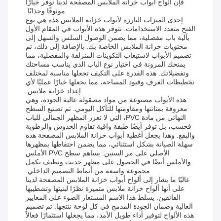
فإن ألواح أبواب خزانة الملابس المصفحة لدينا توفر خيارًا
موثوقًا وجذابًا.
إحدى الميزات البارزة لأبواب خزانة الملابس هذه هي نوع
الفتح متعدد الاستخدامات. تتوفر هذه الأبواب في المقام الأول
بآلية باب مفصلية، مما يضمن الوصول السلس والسهل إلى
محتويات خزانة الملابس الخاصة بك. بالإضافة إلى ذلك، تم
تصميم الأبواب لاستيعاب التكوينات المنزلقة والمفصلية، مما
يمنحك المرونة في اختيار نوع الباب الذي يناسب مساحتك
وتفضيلاتك. هذه القدرة على التكيف تجعلها مناسبة لمختلف
تخطيطات الغرف وقيود المساحة، مما يجعلها خيارًا عمليًا لأي
إعداد خزانة ملابس.
هذه الأبواب مصنوعة من مواد مصقولة عالية الجودة، وهي
معروفة بمتانتها ومقاومتها للتآكل اليومي. تم تصنيع السطح
النهائي من مادة PVC، التي لا تعزز المظهر الجمالي للباب
فحسب، بل توفر أيضًا طبقة واقية تقاوم الخدوش والرطوبة
والبقع. وهذا يجعل أغطية أبواب خزانة الملابس المصفحة هذه
سهلة الصيانة بشكل استثنائي، مما يضمن احتفاظها بمظهرها
الأصلي على مر السنين. يساهم سطح PVC الأملس
والأملس أيضًا في الحصول على مظهر حديث ونظيف يكمل
مجموعة واسعة من أنماط التصميم الداخلي.
غالبًا ما يشار إلى ألواح أبواب خزانة الملابس المصفحة لدينا
على أنها ألواح خزانة ملابس متميزة نظرًا لبنيتها وتشطيبها
الفائقين. يسلط هذا الاسم المستعار الضوء على المعايير
العالية وضمان الجودة المدمج في كل لوحة ننتجها. تم تصميم
هذه الألواح لتوفير أداء طويل الأمد، مما يجعلها استثمارًا فعالاً