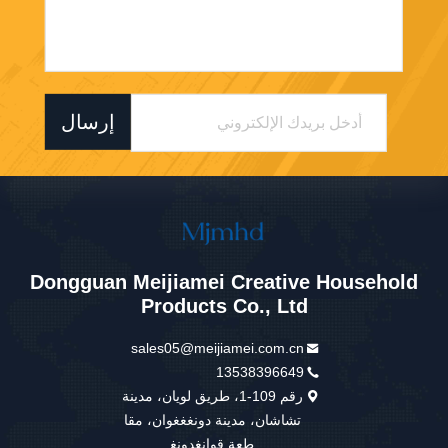
إرسال
Dongguan Meijiamei Creative Household
Products Co., Ltd
sales05@meijiamei.com.cn
13538396649
رقم 109-1، طريق لويان، مدينة
تشاشان، مدينة دونغغغوان، مقا
طعة قوانغدونغ