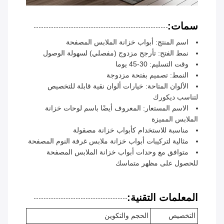
سمات:
اسم المنتج: أبواب خزانة الملابس المصفحة
نمط الفتح: تأرجح مزدوج (مفصلي) لسهولة الوصول
وقت التسليم: 30-45 يوما
النمط: تصميم بفتحة مزدوجة
الألوان المتاحة: خيارات ألوان نقية قابلة للتخصيص
لتناسب ديكورك
الاسم المستعار: المعروف أيضًا باسم لوحات خزانة
الملابس المميزة
مناسبة للاستخدام كأبواب خزانة مصقولة
مثالية لتركيبات أبواب خزانة ملابس غرفة النوم المصفحة
متوافق مع وحدات أبواب خزانة الملابس المصفحة
للحصول على مظهر متماسك
المعلمات التقنية:
التخصيص
الحجم والتكوين