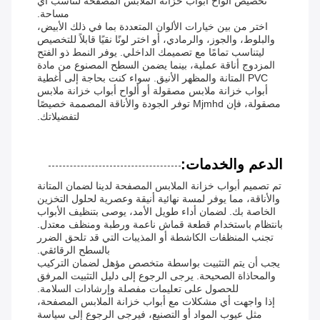
تخصيص ألواح أبواب خزانة الملابس المصفحة لتناسب أي
مساحة.
اختر من بين خيارات الألوان المتعددة بما في ذلك الأبيض،
والبلوط، والجوز، والرمادي، أو اختر لونًا نقيًا قابلاً للتخصيص
ليتناسب تمامًا مع تصميمك الداخلي. يوفر النمط ذو الفتح
المزدوج أناقة عملية، بينما يضمن السطح المصنوع من مادة
PVC المتانة والمظهر الأنيق. سواء كنت بحاجة إلى أغطية
أبواب خزانة ملابس مصقولة أو ألواح أبواب خزانة ملابس
مصقولة، فإن Mjmhd توفر الجودة والأناقة المصممة خصيصًا
لتفضيلاتك.
الدعم والخدمات:
تم تصميم أبواب خزانة الملابس المصفحة لدينا لضمان المتانة
والأناقة، مما يوفر لمسة نهائية أنيقة وعصرية لحلول التخزين
الخاصة بك. لضمان أداء طويل الأمد، يوصى بتنظيف الأبواب
بانتظام باستخدام قطعة قماش ناعمة ورطبة ومنظف معتدل.
تجنب المنظفات الكاشطة أو المذيبات التي قد تلحق الضرر
بالسطح الرقائقي.
يجب أن يتم التثبيت بواسطة متخصص مؤهل لضمان التركيب
والمحاذاة الصحيحة. يرجى الرجوع إلى دليل التثبيت المرفق
للحصول على تعليمات مفصلة وإرشادات السلامة.
إذا واجهت أي مشكلات مع أبواب خزانة الملابس المصفحة،
مثل عيوب المواد أو التصنيع، فيرجى الرجوع إلى سياسة