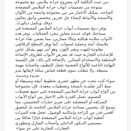
من حيث التكلفة لأي مشروع خزانة ملابس. مع مجموعة
متنوعة من تصميمات أبواب خزانة الملابس المصفحة
المتاحة، يمكنك الاختيار من بين مجموعة واسعة من الألوان
والأنسجة والأنماط لإنشاء حل تخزين مخصص وأنيق يعكس
ذوقك ويكمل ديكورك.
يوفر دمج تصميمات أبواب خزانة الملابس المصفحة في
مساحتك فوائد عديدة تتجاوز مجرد الجماليات. توفر هذه
الأبواب سلامة هيكلية وثباتًا ممتازين، مما يضمن بقاء خزانة
ملابسك آمنة وعملية لسنوات. كما يوفر السطح الرقائقي
مقاومة للبهت وتغير اللون، وهو أمر مهم بشكل خاص
للإعدادات التجارية حيث قد تتعرض الأبواب لظروف الإضاءة
المختلفة والاستخدام المتكرر. بالإضافة إلى ذلك، فإن اللمسة
النهائية الناعمة للألواح الخشبية تجعل التنظيف والصيانة مهمة
بسيطة، ولا تتطلب سوى قطعة قماش مبللة لإبقائها تبدو
جديدة وجديدة.
سواء كنت تبحث عن مظهر عصري بخطوط أنيقة وبسيطة أو
نمط أكثر تقليدية بأنسجة وتشطيبات معقدة، فإن مجموعتنا
من ألواح أبواب خزانة الملابس المصفحة تلبي جميع تفضيلات
التصميم. تعمل القدرة على الاختيار بين أنواع الأبواب
المنزلقة أو المفصلية على تعزيز خيارات التخصيص، مما
يسمح لك بتحسين مساحة خزانة الملابس الخاصة بك لتحقيق
أقصى قدر من الراحة وإمكانية الوصول. تجعل هذه الميزات
أغطية أبواب خزانة الملابس المصفحة خيارًا شائعًا بين
مصممي الديكور الداخلي وأصحاب المنازل ومطوري
العقارات التجارية على حدٍ سواء.