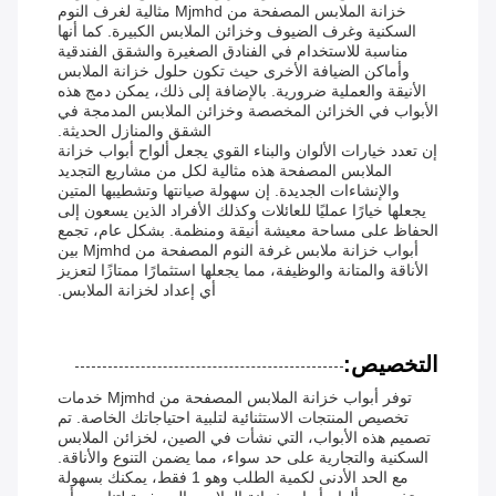
خزانة الملابس المصفحة من Mjmhd مثالية لغرف النوم
السكنية وغرف الضيوف وخزائن الملابس الكبيرة. كما أنها
مناسبة للاستخدام في الفنادق الصغيرة والشقق الفندقية
وأماكن الضيافة الأخرى حيث تكون حلول خزانة الملابس
الأنيقة والعملية ضرورية. بالإضافة إلى ذلك، يمكن دمج هذه
الأبواب في الخزائن المخصصة وخزائن الملابس المدمجة في
الشقق والمنازل الحديثة.
إن تعدد خيارات الألوان والبناء القوي يجعل ألواح أبواب خزانة
الملابس المصفحة هذه مثالية لكل من مشاريع التجديد
والإنشاءات الجديدة. إن سهولة صيانتها وتشطيبها المتين
يجعلها خيارًا عمليًا للعائلات وكذلك الأفراد الذين يسعون إلى
الحفاظ على مساحة معيشة أنيقة ومنظمة. بشكل عام، تجمع
أبواب خزانة ملابس غرفة النوم المصفحة من Mjmhd بين
الأناقة والمتانة والوظيفة، مما يجعلها استثمارًا ممتازًا لتعزيز
أي إعداد لخزانة الملابس.
التخصيص:
توفر أبواب خزانة الملابس المصفحة من Mjmhd خدمات
تخصيص المنتجات الاستثنائية لتلبية احتياجاتك الخاصة. تم
تصميم هذه الأبواب، التي نشأت في الصين، لخزائن الملابس
السكنية والتجارية على حد سواء، مما يضمن التنوع والأناقة.
مع الحد الأدنى لكمية الطلب وهو 1 فقط، يمكنك بسهولة