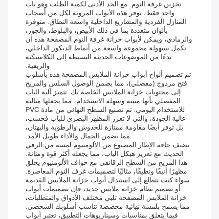
تخزين غرفة النوم. مع الحد الأدنى لكمية الطلب وهو باب
واحد فقط، توفر هذه الأبواب المرونة لكل من أصحاب
المنازل الفردية والمشاريع الداخلية واسعة النطاق. متوفرة
بألوان متعددة بما في ذلك الأبيض، والبلوط، والجوز،
والرمادي، ويمكن لأبواب خزانة غرفة النوم المصفحة هذه أن
تكمل بسهولة مجموعة واسعة من أنماط الديكور الداخلي،
بدءًا من الموضوعات الحديثة البسيطة إلى الكلاسيكية
والريفية.
تم تصميم ألواح أبواب خزانة الملابس المصفحة هذه بأسلوب
فتح مزدوج (مفصلي)، مما يضمن الوصول السلس والمريح
إلى محتويات خزانة الملابس الخاصة بك. تتميز آلية الباب
المفصلي بأنها متينة وسهلة الاستخدام، مما يجعلها مثالية
للاستخدام اليومي. تم تصنيع السطح النهائي من مادة PVC
عالية الجودة، والتي لا تعزز المظهر البصري للباب فحسب،
بل توفر أيضًا مقاومة ممتازة للخدوش والرطوبة والبهتان،
مما يضمن الجمال والأداء طويل الأمد.
تضيف حافة الإطار المصنوع من الألومنيوم لمسة من الرقي
الحديث مع تعزيز هيكل الباب، مما يجعله أكثر قوة ومتانة.
هذا المزيج من السطح الرقائقي مع حواف الألومنيوم يخلق
مظهرًا أنيقًا ونظيفًا، مثاليًا لتصميمات غرف النوم المعاصرة.
سواء كنت تتطلع إلى استبدال أبواب خزانة الملابس القديمة
أو تصميم نظام خزانة ملابس جديد، فإن تصميمات أبواب
خزانة الملابس المصفحة تلبي مختلف الأذواق والمتطلبات،
مما يسمح بلمسة نهائية مخصصة تناسب أسلوبك الشخصي.
فيما يتعلق بمناسبات وسيناريوهات التطبيق، تعتبر أبواب