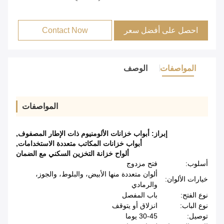
احصل على أفضل سعر
Contact Now
المواصفات
الوصف
المواصفات
إبراز:
أبواب خزانات الألومنيوم ذات الإطار المصفوف
,
أبواب خزانات المكاتب متعددة الاستخدامات
,
ألواح خزانة التخزين السكني مع الضمان
أسلوب:
فتح مزدوج
ألوان متعددة منها الأبيض، والبلوط، والجوز،
خيارات الألوان:
والرمادي
نوع الفتح:
باب المفصل
نوع الباب:
انزلاق أو يتوقف
توصيل:
30-45 يوما