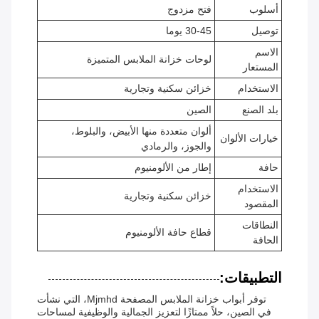
أسلوب
فتح مزدوج
توصيل
30-45 يوما
الاسم
لوحات خزانة الملابس المتميزة
المستعار
الاستخدام
خزائن سكنية وتجارية
بلد الصنع
الصين
ألوان متعددة منها الأبيض، والبلوط،
خيارات الألوان
والجوز، والرمادي
حافة
إطار من الألومنيوم
الاستخدام
خزائن سكنية وتجارية
المقصود
النطاقات
قطاع حافة الألومنيوم
الحافة
التطبيقات:
توفر أبواب خزانة الملابس المصفحة Mjmhd، التي نشأت
في الصين، حلاً ممتازًا لتعزيز الجمالية والوظيفية لمساحات