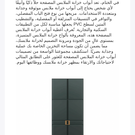
في الختام، تعد أبواب خزانة الملابس المصفحة حلاً ذكيًا وأنيقًا
لأي شخص يحتاج إلى أبواب خزانة ملابس موثوقة وجذابة
ومتعددة الاستخدامات. مزيجها من نوع فتح الباب المفصلي،
والتوافر في التنسيقات المنزلقة أو المفصلية، والتشطيب
المتين لسطح PVC يجعلها مناسبة لكل من التطبيقات
السكنية والتجارية. تُعرف أغطية أبواب خزانة الملابس
المصفحة هذه، المعروفة بألواح خزانة الملابس المتميزة،
بمستوى عالٍ من الجودة ومرونة التصميم لخزانة ملابسك،
مما يضمن أن تكون مساحة التخزين الخاصة بك عملية
وجذابة بصريًا. استكشف مجموعتنا الواسعة من تصميمات
أبواب خزانة الملابس المصفحة للعثور على التطابق المثالي
لاحتياجاتك والارتقاء بمظهر خزانة ملابسك ووظائفها اليوم.