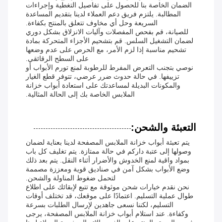
الضمان الخاصة بنا للحصول على تفاصيل التغطية وإجراءات
المطالبة. يلتزم فريق دعم العملاء لدينا بتقديم المساعدة
السريعة وحل أي مخاوف تتعلق بالمنتج بكفاءة.
للصيانة، قم بفحص المفصلات وآليات الانزلاق بشكل دوري
لضمان التشغيل السلس. قم بتشحيم الأجزاء المتحركة بمادة
تشحيم مناسبة إذا لزم الأمر، مع الحرص على عدم وضعها
على السطح الرقائقي.
نوصي بتجنب التعرض المفرط للرطوبة لمنع تورم الأبواب أو
تزييفها. في حالة حدوث ضرر عرضي، تتوفر قطع الغيار
والمكونات البديلة لمساعدتك على استعادة أبواب خزانة
الملابس الخاصة بك إلى الحالة المثالية.
التعبئة والشحن:
يتم تعبئة أبواب خزانة الملابس المصفحة لدينا بعناية لضمان
وصولها إلى عتبة داركم في حالة ممتازة. يتم تغليف كل باب
بمواد واقية لمنع الخدوش والأضرار أثناء النقل. يتم بعد ذلك
وضع الأبواب بشكل آمن في صناديق قوية ومعززة مصممة
لتحمل ضغوط المناولة والشحن.
نحن نقدم خيارات شحن موثوقة مع تتبع لإبقائك على اطلاع
طوال عملية التسليم. اعتمادًا على موقعك، قد تختلف أوقات
التسليم، لكننا نسعى جاهدين لإرسال الطلبات بسرعة
وكفاءة. عند استلام أبواب خزانة الملابس المصفحة، يرجى