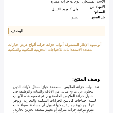
الاسم المستعار:
لوحات خزانة مميزة
الانتهاء من
بولي كلوريد الفينيل
السطح:
بلد الصنع:
الصين
الوصف
ألومنيوم الإطار المصفوفة أبواب خزانة خزانة ألواح عرض خيارات
متعددة الاستخدامات للاحتياجات التخزينية المكتبية والسكنية
وصف المنتج:
تعد أبواب خزانة الملابس المصفحة خيارًا ممتازًا لأولئك الذين
يبحثون عن مزيج مثالي من الأناقة والمتانة والوظيفة في
حلول خزانة الملابس الخاصة بهم. تم تصميم هذه الأبواب
لتلبية احتياجات كل من الخزانات السكنية والتجارية، وتوفر
تنوعًا وجاذبية جمالية يمكنها تحويل أي مساحة. سواء كنت
تقوم بترقية خزانة منزلك أو تجهيز منطقة تخزين تجارية،