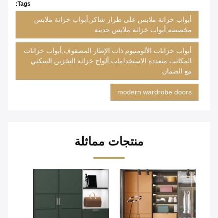
Tags:
أبواب خزانة ملابس على طراز شاكر,أبواب خزانة ملابس
مخصصة,أبواب خزانة ملابس حديثة
أبواب خزانات الألومنيوم ذات الإطار المصفوف,أبواب خزانات
المكاتب متعددة الاستخدامات,ألواح خزانة التخزين السكني
مع الضمان
modern wardrobe doors
منتجات مماثلة