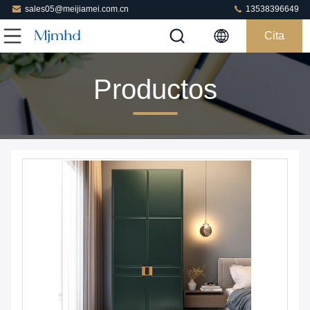
sales05@meijiamei.com.cn
13538396649
Cita
Productos