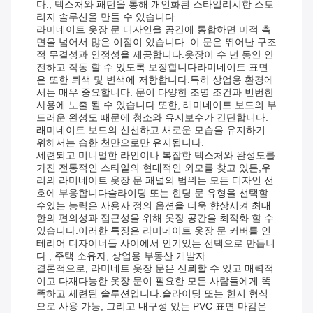
다., 텍스처와 패턴을 통해 개인화된 스타일리시한 스토
리지 솔루션을 만들 수 있습니다.
라미네이트 옷장 문 디자인을 공간에 통합하면 미적 측
면을 넘어서 많은 이점이 있습니다. 이 문은 뛰어난 구조
적 무결성과 안정성을 제공합니다.옷장이 수 년 동안 안
전하고 작동 할 수 있도록 보장합니다라미네이트 표면
은 또한 퇴색 및 변색에 저항합니다.특히 상업용 환경에
서는 매우 중요합니다. 문이 다양한 조명 조건과 빈번한
사용에 노출 될 수 있습니다.또한, 래미네이트 보드의 부
드러운 완성도 때문에 청소와 유지보수가 간단합니다.
래미네이트 보드의 신선하고 새로운 모습을 유지하기
위해서는 습한 천만으로만 유지됩니다.
세련되고 미니멀한 라인이나 복잡한 텍스처와 완성도를
가진 전통적인 스타일의 현대적인 외모를 찾고 있든,우
리의 라미네이트 옷장 문 패널의 범위는 모든 디자인 선
호에 부응합니다슬라이딩 또는 힌딩 문 유형을 선택할
수있는 능력은 사용자 정의 옵션을 더욱 향상시켜 최대
한의 편의성과 접근성을 위해 옷장 공간을 최적화 할 수
있습니다.이러한 특징은 라미네이트 옷장 문 커버를 인
테리어 디자이너들 사이에서 인기있는 선택으로 만듭니
다., 주택 소유자, 상업용 부동산 개발자
결론적으로, 라미네트 옷장 문은 신뢰할 수 있고 매력적
이고 다재다능한 옷장 문이 필요한 모든 사람들에게 똑
똑하고 세련된 솔루션입니다.슬라이딩 또는 힌지 형식
으로 사용 가능, 그리고 내구성 있는 PVC 표면 마감은