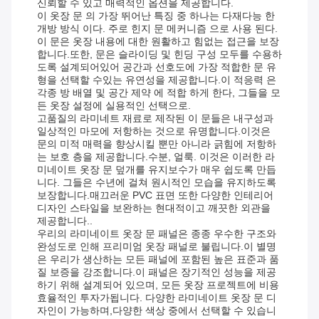
신뢰할 수 있고 매력적인 옵션을 제공합니다.
이 옷장 문 의 가장 뛰어난 특징 중 하나는 다재다능 한
개방 방식 이다. 주로 힌지 문 메커니즘 으로 사용 된다.
이 문은 옷장 내용에 대한 원활하고 힘없는 접근을 보장
합니다.또한, 문은 슬라이딩 및 힌딩 구성 모두를 수용하
도록 설계되어있어 공간과 선호도에 가장 적합한 문 유
형을 선택할 수있는 유연성을 제공합니다.이 적응력 은
각종 방 배열 및 공간 제약 에 적합 하게 한다, 그들을 모
든 옷장 설정에 실용적인 선택으로.
고품질의 라미네트 재료로 제작된 이 문들은 내구성과
일상적인 마모에 저항하는 것으로 유명합니다.이것은
문의 미적 매력을 향상시킬 뿐만 아니라 긁힘에 저항하
는 보호 층을 제공합니다.수분, 얼룩. 이것은 이러한 라
미네이트 옷장 문 덮개를 유지보수가 매우 쉽도록 만듭
니다. 그들은 수년에 걸쳐 원시적인 모습을 유지하도록
보장합니다.매끄러운 PVC 표면 또한 다양한 인테리어
디자인 스타일을 보완하는 현대적이고 깨끗한 외관을
제공합니다..
우리의 라미네이트 옷장 문 패널은 종종 우수한 구조와
완성도로 인해 프리미엄 옷장 패널로 불립니다.이 별명
은 우리가 생산하는 모든 패널에 포함된 높은 표준과 품
질 보증을 강조합니다.이 패널은 장기적인 성능을 제공
하기 위해 설계되어 있으며, 모든 옷장 프로젝트에 비용
효율적인 투자가됩니다. 다양한 라미네이트 옷장 문 디
자인이 가능하며,다양한 색상 중에서 선택할 수 있습니