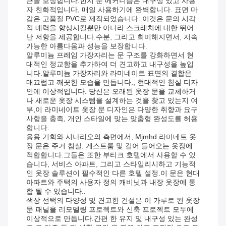
근을 보장합니다.힌지 문 메커니즘은 내구성 있고 사용
자 친화적입니다, 매일 사용하기에 완벽합니다. 표면 마
감은 고품질 PVC로 제작되었습니다. 이것은 문의 시각
적 매력을 향상시킬뿐만 아니라 스크래치에 대한 뛰어
난 저항을 제공합니다.수분, 그리고 희미해지면서, 지속
가능한 아름다움과 성능을 보장합니다.
알루미늄 프레임 가장자리는 문 구조를 강화하면서 현
대적인 정교함을 추가하여 더 견고하고 내구성을 높입
니다.알루미늄 가장자리와 라미네이트 표면의 결합은
매끄럽고 깨끗한 모습을 만듭니다., 현대적인 침실 디자
인에 이상적입니다. 당신은 오래된 옷장 문을 교체하거
나 새로운 옷장 시스템을 설계하는 것을 찾고 있는지 여
부,이 라미네이트 옷장 문 디자인은 다양한 취향과 요구
사항을 충족, 개인 스타일에 맞는 맞춤형 완성도를 허용
합니다.
응용 기회와 시나리오의 측면에서, Mjmhd 라미네트 옷
장 문은 주거 침실, 게스트룸 및 걸어 들어오는 옷장에
적합합니다.그들은 또한 부티크 호텔에서 사용할 수 있
습니다, 서비스 아파트, 그리고 스타일리시하고 기능적
인 옷장 솔루션이 필수적인 다른 호텔 설정.이 문은 현대
아파트와 주택의 사용자 정의 캐비닛과 내장 옷장에 통
합 될 수 있습니다..
색상 선택의 다양성 및 견고한 건설은 이 가루로 된 옷장
문 패널을 리모델링 프로젝트와 신축 프로젝트 모두에
이상적으로 만듭니다.간편 한 유지 및 내구성 있는 완성