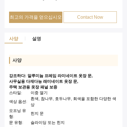
최고의 가격을 얻으십시오
Contact Now
사양
설명
사양
강조하다:
알루미늄 프레임 라미네이트 옷장 문
,
사무실용 다재다능 래미네이트 옷장 문
,
주택 보관용 옷장 패널 보증
스타일:
이중 열기
흰색, 참나무, 호두나무, 회색을 포함한 다양한 색
색상 옵션:
상
오프닝 유
힌지 문
형:
문 유형:
슬라이딩 또는 힌지