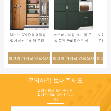
Mjmhd CYLD-010 맞춤
커스터마이징 크기 및 구
이중 개
형 셰이커 스타일 옷장
성 공간 관리용으로 설계
옷장 도
문 - 22mm ENF 인증 파
된 힌지 문 열기를 갖춘
힌지식 
티클 보드, PVC 라미네
라미네이트 완성 옷장 문
사항에 
최고의 가격을 얻으십시
최고의 가격을 얻으십시
최고의 
이트, 알루미늄 엣지 밴
용적인 
딩, 현대적인 침실 및 옷
오
오
장용 방습
문의사항 보내주세요
요청사항을 보내주시면 
최대한 빨리 답변하겠습
니다.