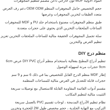
المواد الأولية MDF لون خارجي داكن مصمم لتنظيم المجوهرات
حجم التخصيص حامل المجوهرات المنظم OEM ODM دعم رف العرض
متعدد الطبقات لتخزين المجوهرات وعرضها
طبق منظم المجوهرات مصنوع باستخدام جلد PU و MDF للمجوهرات
الساعات الملحقات التخزين الذي يحتوي على حجرات متعددة
سلة تجميل المجوهرات الخفيفة مثالية للساعات الملحقات التخزين تعزيز
تنظيم العرض والتخزين
منظم درج DIY
تنظيم أدراج المطبخ بفعالية باستخدام منظم أدراج DIY PVC عرض 6cm
9cm حجرات مرنة لسهولة الوصول
إطار MDF منظم الدرج القابل للتخصيص بما في ذلك 6 سم و 9 سم
حجرات قابلة للتعديل في العرض مثالية للمساحات المنظمة
مقسم أدوات القائمة المقاومة القابلة للاستعمال مع توصيلات سريعة
التثبيت مثالية لتنظيم المكاتب
نظام تنظيم الأدراج المدمجة ، لوحات تقسيم PVC بالعسل سريعة
التركيب مع النهاية الجلدية ، حجم مخصص طول 2M للحجرة وتخزين