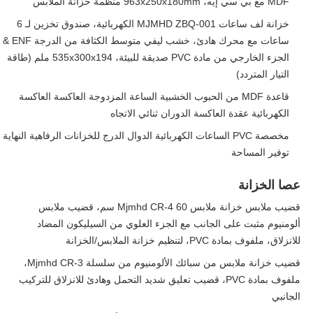
MDF مع بي سي إيه، 963x250x180mm منظمة خزانة الملابس
خزانة لف ساعات MJMHD ZBQ-001 الكهربائية، صندوق تخزين لـ 6
ساعات مع محرك هادئ، خشب ليفي متوسط الكثافة من الدرجة ENF &
الجزء الخارجي من مادة PVC صديقة للبيئة، 535x300x194 ملم (طاقة
التيار المتردد)
قاعدة MDF من الحبوب الخشبية الساعة المزدوجة العاكسة العاكسة
الكهربائية عقدة العاكسة الدوران ثنائي الاتجاه
مخصصة PVC الساعات الكهربائية الدوال الدرج للخزانات الرفاهية النهاية
توفير المساحة
عصا الخزانة
قضيب ملابس خزانة ملابس Mjmhd CR-4 60 سم، قضيب ملابس
ألومنيوم مثبت على الجانب مع الجزء العلوي من السيليكون المضاد
للانزلاق، ملفوف بمادة PVC، لتنظيم خزانة الملابس/الخزانة
قضيب خزانة ملابس من سبائك الألومنيوم من سلسلة Mjmhd CR-3،
ملفوف بمادة PVC، قضيب تعليق شديد التحمل وهادئ للانزلاق للتركيب
الجانبي