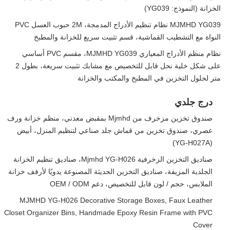
الخزانة (النموذج: YG039)
MJMHD YG039 نظام تنظيم الأدراج المدمجة، 2M حبوب العسل PVC
النواة مع التشطيب القماشية، قسم تثبيت سريع للخزانة والمطبخ
نظام منظم الأدراج المعياري MJMHD YG039، مقسم PVC أساسي
على شكل خلية نحل قابل للتخصيص مع مشابك تثبيت سريعة، بطول 2
متر لحلول التخزين في المطبخ والمكتب والخزانة
درج جلدي
صندوق تخزين مزخرف من Mjmhd بمقبض معدني، منظم خزانة ورف
عصري، صندوق تخزين من قماش جلد صناعي لتنظيم المنزل، أبيض
(YG-H027A)
صناديق التخزين الزخرفية Mjmhd YG-H026، صناديق تنظيم الخزانة
الجلدية المزيفة، صناديق التخزين الحديثة المصنوعة يدويًا لأرفف خزانة
الملابس، حجم / لون قابل للتخصيص، دعم OEM / ODM
MJMHD YG-H026 Decorative Storage Boxes, Faux Leather
Closet Organizer Bins, Handmade Epoxy Resin Frame with PVC
Cover