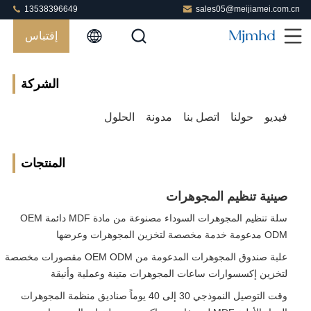
13538396649
sales05@meijiamei.com.cn
إقتباس
الشركة
فيديو
حولنا
اتصل بنا
مدونة
الحلول
المنتجات
صينية تنظيم المجوهرات
سلة تنظيم المجوهرات السوداء مصنوعة من مادة MDF دائمة OEM
ODM مدعومة خدمة مخصصة لتخزين المجوهرات وعرضها
علبة صندوق المجوهرات المدعومة من OEM ODM مقصورات مخصصة
لتخزين إكسسوارات ساعات المجوهرات متينة وعملية وأنيقة
وقت التوصيل النموذجي 30 إلى 40 يوماً صناديق منظمة المجوهرات