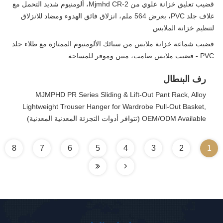
قضيب تعليق خزانة علوي من Mjmhd CR-2، ألومنيوم شديد التحمل مع
غلاف جلد PVC، بعرض 564 ملم، انزلاق فائق الهدوء ومضاد للانزلاق
لتنظيم خزانة الملابس
قضيب شماعة خزانة ملابس من سبائك الألومنيوم الممتازة مع طلاء جلد
PVC - قضيب ملابس صامت، متين وموفر للمساحة
رف البنطال
MJMPHD PR Series Sliding & Lift-Out Pant Rack, Alloy
Lightweight Trouser Hanger for Wardrobe Pull-Out Basket,
OEM/ODM Available (تتوافر أدوات التجزئة المعدنية المعدنية)
8
7
6
5
4
3
2
1