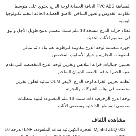
المطابقة PVC ABS الحافة العصابة لوحة الدرج يحتوي على متوسط
مقاومة الخدوش والصهر الساخن اللاصق العصابة الحافة التختم تكنولوجيا
اليومية
غطاء خزانة الدرج متسخة 18 ملم سمك مصمم لدمج طويل الأجل وأنيق
في تصاميم الأثاث الحديثة
أجهزة متضمنة لوحة الدرج مقاومة للرطوبة نعم بناء دائم مثالي
للتطبيقات التجارية واختيار الأسلوب المخصص
تحسين جماليات خزانة الملابس وتخزين لوحة الدرج المخصصة التي تقدم
تقنية الختم الحافة اللاصقة الذوبان الساخن
أنظمة تخزين الخزانة لوحة الدرج الأبيض OEM مثالية لحلول تخزين
مخصصة في بيئات الشركات والتجزئة
لوحة الدرج الزخرفية ذات سمك 18 ملم المصنوعة لتلبية متطلبات
مصممي المناطق الداخلية ومصنعي الأثاث
مشاهدة اللفاف
Mjmhd ZBQ-002 الحجرة الكهربائية ساعة الملفوفة، ENF الدرجة E0