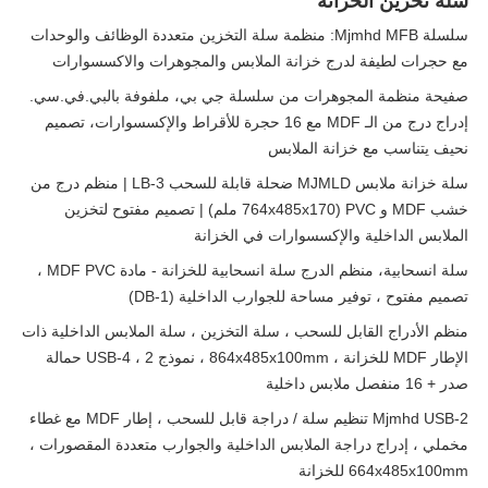
سلة تخزين الخزانة
سلسلة Mjmhd MFB: منظمة سلة التخزين متعددة الوظائف والوحدات
مع حجرات لطيفة لدرج خزانة الملابس والمجوهرات والاكسسوارات
صفيحة منظمة المجوهرات من سلسلة جي بي، ملفوفة بالبي.في.سي.
إدراج درج من الـ MDF مع 16 حجرة للأقراط والإكسسوارات، تصميم
نحيف يتناسب مع خزانة الملابس
سلة خزانة ملابس MJMLD ضحلة قابلة للسحب LB-3 | منظم درج من
خشب MDF و PVC (764x485x170 ملم) | تصميم مفتوح لتخزين
الملابس الداخلية والإكسسوارات في الخزانة
سلة انسحابية، منظم الدرج سلة انسحابية للخزانة - مادة MDF PVC ،
تصميم مفتوح ، توفير مساحة للجوارب الداخلية (DB-1)
منظم الأدراج القابل للسحب ، سلة التخزين ، سلة الملابس الداخلية ذات
الإطار MDF للخزانة ، 864x485x100mm ، نموذج USB-4 ، 2 حمالة
صدر + 16 منفصل ملابس داخلية
Mjmhd USB-2 تنظيم سلة / دراجة قابل للسحب ، إطار MDF مع غطاء
مخملي ، إدراج دراجة الملابس الداخلية والجوارب متعددة المقصورات ،
664x485x100mm للخزانة