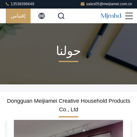
13538396649
sales05@meijiamei.com.cn
إقتباس
حولنا
Dongguan Meijiamei Creative Household Products
Co., Ltd