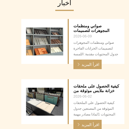
أخبار
صواني ومنظمات
المجوهرات لتصميمات
الخزانات الفاخرة
2026-06-09
صواني ومنظمات المجوهرات
لتصميمات الخزانات الفاخرة
جدول المحتويات مقدمة: اللمسة
النهائية للخزائن الفاخرة لماذا
اقرأ المزيد
يختلف تخزين المجوهرات: ما
وراء الشماعات والأرفف المواد
الأساسية لمنظمي المجوهرات
الفاخرة: دليل مقارن أنواع صواني
كيفية الحصول على ملحقات
ومنظمات المجوهرات الفاخرة
خزانة ملابس موثوقة من
دمج منظمات المجوهرات في
الشركات المصنعة
2026-06-02
تصميمات الخزانات المخصصة
كيفية الحصول على الملحقات
عا...
الموثوقة من المصنعين جدول
المحتويات 1لماذا مصادر مهمة
لأعمال الأثاث الخاصة بك 2ما
اقرأ المزيد
الذي يحدد مصنع ملحقات خزانة