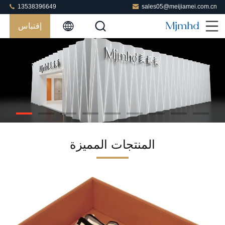
13538396649
sales05@meijiamei.com.cn
إقتباس
المنتجات المميزة