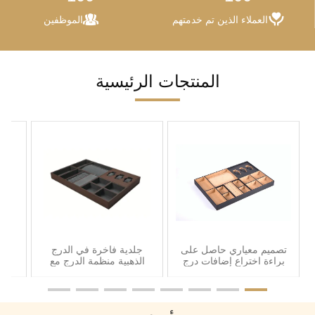
العملاء الذين تم خدمتهم
الموظفين
المنتجات الرئيسية
تصميم معياري حاصل على
جلدية فاخرة في الدرج
صنا
براءة اختراع​​ إضافات درج
الذهبية منظمة الدرج مع
الج
مجوهرات للخزائن بـ 14
التكامل السلس
بغطا
مقصورة
متوس