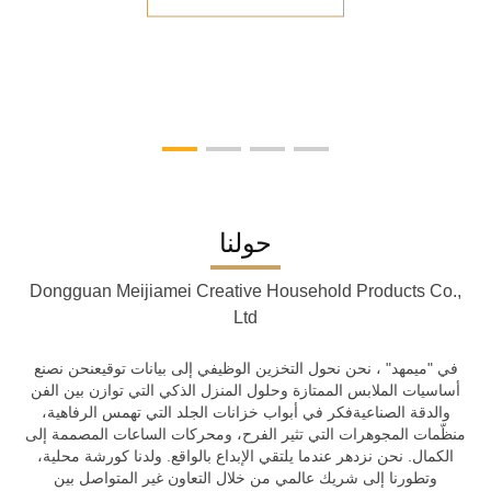
حولنا
Dongguan Meijiamei Creative Household Products Co.,
Ltd
في "ميمهد" ، نحن نحول التخزين الوظيفي إلى بيانات توقيعنحن نصنع
أساسيات الملابس الممتازة وحلول المنزل الذكي التي توازن بين الفن
والدقة الصناعيةفكر في أبواب خزانات الجلد التي تهمس الرفاهية،
منظّمات المجوهرات التي تثير الفرح، ومحركات الساعات المصممة إلى
الكمال. نحن نزدهر عندما يلتقي الإبداع بالواقع. ولدنا كورشة محلية،
وتطورنا إلى شريك عالمي من خلال التعاون غير المتواصل بين