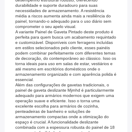
desempenho estrutural robusto, oferecendo
durabilidade e suporte duradouro para suas
necessidades de armazenamento. A resistência
média a riscos aumenta ainda mais a resiliência do
painel, tornando-o adequado para o uso diário sem
comprometer o seu apelo visual.
A variante Painel de Gaveta Pintado deste produto é
perfeita para quem busca um acabamento requintado
e customizável. Disponíveis com ferragens incluídas
em estilos selecionados pelo cliente, esses painéis
podem combinar perfeitamente com diferentes temas
de decoração, do contemporâneo ao clássico. Isso os
torna ideais para uso em salas de estar, vestiários e
até mesmo em escritórios domésticos onde o
armazenamento organizado e com aparência polida é
essencial.
Além das configurações de gavetas tradicionais, o
painel de gaveta deslizante Mjmhd é particularmente
adequado para armários modernos que exigem uma
operação suave e eficiente. Isso o torna uma
excelente escolha para armários de cozinha,
penteadeiras de banheiro e soluções de
armazenamento compactas onde a otimização do
espaço é crucial. A funcionalidade deslizante
combinada com a espessura robusta do painel de 18