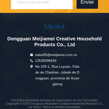
Enviar
Dongguan Meijiamei Creative Household
Products Co., Ltd
sales05@meijiamei.com.cn
13538396649
No.109-1, Rua Luyuan, Cida
de de Chashan, cidade de D
ongguan, província de Guan
gdong
China Boa Qualidade bandeja do organizador da joia Fornecedor.
Copyright © 2026 Dongguan Meijiamei Creative Household Products Co.,
Ltd Todos. Todos os direitos reservados.