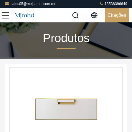
sales05@meijiamei.com.cn
13538396649
Citações
Produtos