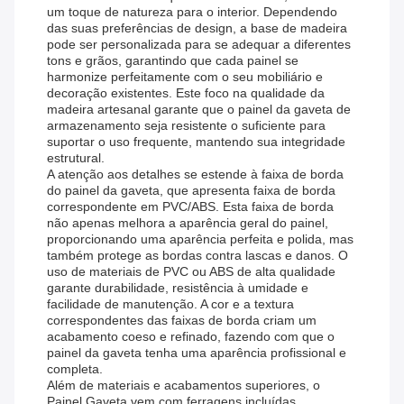
um toque de natureza para o interior. Dependendo
das suas preferências de design, a base de madeira
pode ser personalizada para se adequar a diferentes
tons e grãos, garantindo que cada painel se
harmonize perfeitamente com o seu mobiliário e
decoração existentes. Este foco na qualidade da
madeira artesanal garante que o painel da gaveta de
armazenamento seja resistente o suficiente para
suportar o uso frequente, mantendo sua integridade
estrutural.
A atenção aos detalhes se estende à faixa de borda
do painel da gaveta, que apresenta faixa de borda
correspondente em PVC/ABS. Esta faixa de borda
não apenas melhora a aparência geral do painel,
proporcionando uma aparência perfeita e polida, mas
também protege as bordas contra lascas e danos. O
uso de materiais de PVC ou ABS de alta qualidade
garante durabilidade, resistência à umidade e
facilidade de manutenção. A cor e a textura
correspondentes das faixas de borda criam um
acabamento coeso e refinado, fazendo com que o
painel da gaveta tenha uma aparência profissional e
completa.
Além de materiais e acabamentos superiores, o
Painel Gaveta vem com ferragens incluídas,