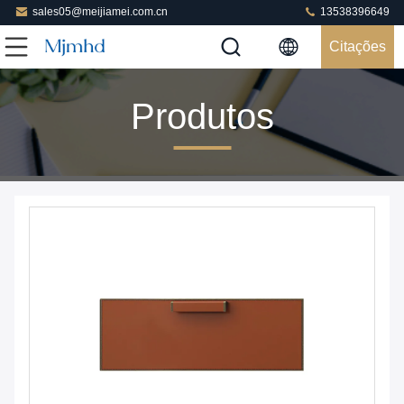
sales05@meijiamei.com.cn
13538396649
Citações
Produtos