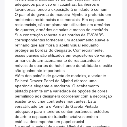
adequados para uso em cozinhas, banheiros e
lavanderias, onde a exposição à umidade é comum.
O painel de gaveta de madeira Mjmhd é preferido em
ambientes residenciais e comerciais. Em espaços
residenciais, são amplamente utilizados em armários
de quartos, armários de salas e mesas de escritório.
Sua construção robusta e as bordas de PVC/ABS
correspondentes fornecem um acabamento suave e
refinado que aprimora o apelo visual enquanto
protege as bordas do desgaste. Comercialmente,
esses painéis são utilizados em expositores de varejo,
armários de armazenamento de restaurantes e
móveis de quartos de hotel, onde durabilidade e estilo
são igualmente importantes.
Além dos painéis de gaveta de madeira, a variante
Painted Drawer Panel da Mjmhd oferece uma
aparência elegante e moderna. O acabamento
pintado permite uma variedade de opções de cores,
permitindo aos designers coordenar com a decoração
existente ou criar contrastes marcantes. Esta
versatilidade torna o Painel de Gaveta Pintado
adequado para interiores contemporâneos, estúdios
de arte e espaços de trabalho criativos onde a
estética desempenha um papel crucial.
No geral, o painel de gaveta Mjmhd é uma excelente