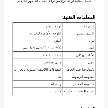
تعمل بمثابة لوحة درج مزخرفة لتكمل الديكور الداخلي
المعلمات التقنية:
اسم المنتج
لوحة الدرج
الاسم البديل
اللوحة الأمامية للخزانة
لون
أبيض
أبعاد
600 مم × 400 مم × 18 مم
الأداء الهيكلي
سمك 18 ملم
ينهي
ماتي ورنيش
تكنولوجيا ختم الحافة
النطاقات اللاصقة المذوبة بالحرارة
مقاومة الرطوبة
نعم
مقاومة الخدش
واسطة
تصنيع المعدات الأصلية
متاح