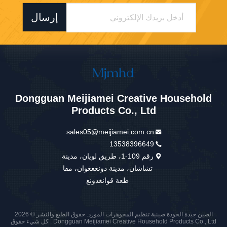
إرسال
Dongguan Meijiamei Creative Household
Products Co., Ltd
sales05@meijiamei.com.cn
13538396649
رقم 109-1، طريق لويان، مدينة
تشاشان، مدينة دونغغغوان، مقا
طعة قوانغدونغ
الصين جيدة الجودة صينية تنظيم المجوهرات المورد. حقوق الطبع والنشر © 2026
Dongguan Meijiamei Creative Household Products Co., Ltd . كل شيء حقوق