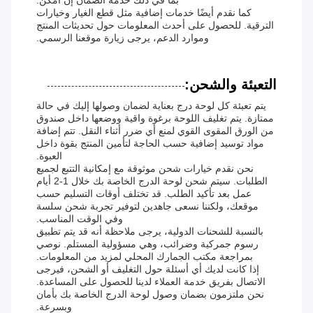
بما في ذلك خدمة الضمان إن أمكن.
كما نقدم أيضًا خدمات إضافية مثل قطع الغيار وخيارات
الترقية. للحصول على أحدث المعلومات حول تحديثات المنتج
وموارد الدعم، يرجى زيارة موقعنا الرسمي.
التعبئة والشحن:
يتم تعبئة كل لوحة درج بعناية لضمان وصولها إليك في حالة
ممتازة. يتم تغليف اللوحة برغوة واقية ووضعها داخل صندوق
من الورق المقوى القوي لمنع أي ضرر أثناء النقل. تتم إضافة
مواد توسيد إضافية حسب الحاجة لتأمين المنتج بقوة داخل
العبوة.
نحن نقدم خيارات شحن موثوقة مع إمكانية التتبع لجميع
الطلبات. سيتم شحن لوحة الدرج الخاصة بك خلال 1-2 أيام
عمل بعد تأكيد الطلب. قد تختلف أوقات التسليم حسب
موقعك، ولكننا نسعى جاهدين لتوفير تجربة شحن سلسة
وفي الوقت المناسب.
بالنسبة للشحنات الدولية، يرجى ملاحظة أنه قد يتم تطبيق
رسوم جمركية وضرائب، وهي مسؤولية المستلم. نوصي
بمراجعة مكتب الجمارك المحلي لمزيد من المعلومات.
إذا كانت لديك أي أسئلة حول التغليف أو الشحن، فيرجى
الاتصال بفريق خدمة العملاء لدينا للحصول على المساعدة.
نحن ملتزمون بضمان وصول لوحة الدرج الخاصة بك بأمان
وبسرعة.