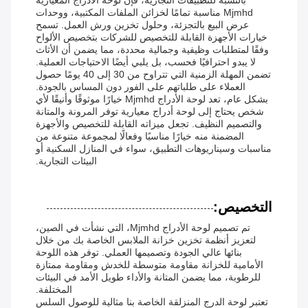
بالنسبة للتطبيقات التجارية، فإن لوحة الأدراج المعيارية
Mjmhd مناسبة تمامًا لخزائن الملفات المكتبية، ووحدات
عرض البيع بالتجزئة، وحلول تخزين ورش العمل. تسمح
خيارات الأجهزة القابلة للتخصيص للشركات بتخصيص الألواح
وفقًا لمتطلبات وظيفية وجمالية محددة، مما يضمن أن الأثاث
لا يبدو احترافيًا فحسب، بل يلبي أيضًا الاحتياجات العملية.
تضمن المهلة الزمنية التي تتراوح من 30 إلى 40 يومًا حصول
العملاء على طلباتهم على الفور دون المساس بالجودة.
بشكل عام، تعد لوحة الأدراج Mjmhd خيارًا موثوقًا وأنيقًا لأي
شخص يحتاج إلى لوحة أدراج معيارية توفر المرونة والمتانة
والتصميم النظيف. تجعل ميزاته القابلة للتخصيص والأجهزة
المضمنة منه خيارًا مناسبًا وفعالًا لمجموعة متنوعة من
مناسبات وسيناريوهات التطبيق، سواء في المنازل السكنية أو
البيئات التجارية.
التخصيص:
تم تصميم لوحة الأدراج Mjmhd، التي نشأت في الصين،
لتعزيز أنظمة تخزين خزانة الملابس الخاصة بك من خلال
بنائها عالي الجودة وتصميمها العملي. توفر هذه اللوحة
الأمامية للخزانة مقاومة متوسطة للخدش ومقاومة ممتازة
للرطوبة، مما يضمن المتانة والأداء طويل الأمد في البيئات
المختلفة.
تعتبر لوحة الدرج المنزلقة الخاصة بنا مثالية للوصول السلس