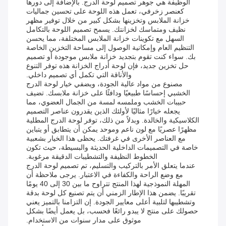
الوظيفة هي جوهر تصميم لوحة الدرج. بالإضافة إلى دورها
كعنصر زخرفي، تعمل هذه اللوحة على تحسين جماليات
خزانة الملابس وتخزينها بشكل كبير من خلال توفير مظهر
نظيف ومتماسك لخزانتك. يسمح تصميم اللوحة بالتكامل
السهل مع تكوينات خزانة الملابس المختلفة، مما يحسن
التنظيم العام وإمكانية الوصول إلى مساحة التخزين الخاصة
بك. سواء كنت تقوم بتجديد خزانة ملابس موجودة أو تصميم
حل تخزين جديد، فإن لوحة أدراج الخزانة هذه توفر التنوع
والأناقة التي تكمل أي تصميم داخلي.
مصنوع من مواد عالية الجودة، ويضفي خيار لوحة الدرج
الخشبي إحساسًا طبيعيًا ودافئًا على خزانة ملابسك. تضيف
حبيبات الخشب وملمسه لمسة من الجمال العضوي، مما
يجعله خيارًا مثاليًا لأولئك الذين يقدرون عناصر التصميم
الكلاسيكية والخالدة. وبدلاً من ذلك، توفر لوحة الدرج المطلية
مظهرًا عصريًا مع لون ناعم وموحد يمكن أن يتطابق أو يتباين
مع العناصر الأخرى في غرفتك. يحظى هذا الخيار بشعبية
خاصة في التصميمات الداخلية الحديثة والبسيطة، حيث تكون
الخطوط النظيفة والتشطيبات الدقيقة مرغوبة.
عندما يتعلق الأمر بالتركيب والتسليم، تم تصميم لوحة الدرج
مع وضع الراحة والكفاءة في الاعتبار. يرجى ملاحظة أن
المهلة النموذجية لهذا المنتج تتراوح ما بين 30 إلى 40 يومًا
تقريبًا. يضمن هذا الإطار الزمني أن يتم تصنيع كل لوحة بدقة
وتشطيبها لتلبية أعلى معايير الجودة. إن التزامنا بالتميز يعني
حصولك على منتج لا يبدو رائعًا فحسب، بل يعمل أيضًا بشكل
موثوق على مدار سنوات من الاستخدام.