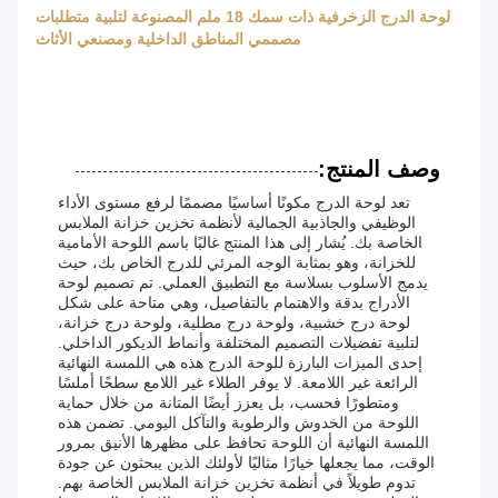
لوحة الدرج الزخرفية ذات سمك 18 ملم المصنوعة لتلبية متطلبات
مصممي المناطق الداخلية ومصنعي الأثاث
وصف المنتج:
تعد لوحة الدرج مكونًا أساسيًا مصممًا لرفع مستوى الأداء
الوظيفي والجاذبية الجمالية لأنظمة تخزين خزانة الملابس
الخاصة بك. يُشار إلى هذا المنتج غالبًا باسم اللوحة الأمامية
للخزانة، وهو بمثابة الوجه المرئي للدرج الخاص بك، حيث
يدمج الأسلوب بسلاسة مع التطبيق العملي. تم تصميم لوحة
الأدراج بدقة والاهتمام بالتفاصيل، وهي متاحة على شكل
لوحة درج خشبية، ولوحة درج مطلية، ولوحة درج خزانة،
لتلبية تفضيلات التصميم المختلفة وأنماط الديكور الداخلي.
إحدى الميزات البارزة للوحة الدرج هذه هي اللمسة النهائية
الرائعة غير اللامعة. لا يوفر الطلاء غير اللامع سطحًا أملسًا
ومتطورًا فحسب، بل يعزز أيضًا المتانة من خلال حماية
اللوحة من الخدوش والرطوبة والتآكل اليومي. تضمن هذه
اللمسة النهائية أن اللوحة تحافظ على مظهرها الأنيق بمرور
الوقت، مما يجعلها خيارًا مثاليًا لأولئك الذين يبحثون عن جودة
تدوم طويلاً في أنظمة تخزين خزانة الملابس الخاصة بهم.