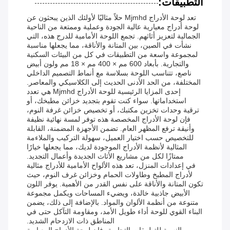
التطبيقات:
تعد لوحة الأدراج Mjmhd حلاً مثاليًا لأولئك الذين يبحثون عن
لوحة أدراج معيارية عالية الجودة وعملية وممتعة من الناحية
الجمالية لتعزيز أثاثهم. تجمع اللوحة الأمامية للدرج هذه، التي
نشأت في الصين، بين المتانة والأناقة، مما يجعلها مناسبة
لمجموعة واسعة من التطبيقات في كل من البيئات السكنية
والتجارية. بأبعاد 600 مم × 400 مم × 18 مم ولون أبيض
ناصع، تتناسب اللوحة بسلاسة مع أنماط التصميم الداخلي
المختلفة، من الحد الأدنى الحديث إلى الكلاسيكي والمعاصر.
إحدى المزايا الرئيسية للوحة الأدراج Mjmhd هي تعدد
استخداماتها. سواء كنت تقوم بتجديد خزائن مطبخك، أو
ترقية وحدات تخزين مكتبك، أو تخصيص خزائن غرفة النوم،
فإن لوحة الأدراج المخصصة هذه توفر لمسة نهائية نظيفة
وأنيقة ترفع المظهر العام. تضمن الأجهزة المضمنة، القابلة
للتخصيص حسب اختيار العميل، سهولة التركيب والملاءمة
المثالية لأنظمة الأدراج الموجودة لديك، مما يجعلها خيارًا
ممتازًا لكل من مشاريع الأثاث الجديدة وأعمال التجديد.
في إعدادات المنزل، تعد هذه الألواح الأمامية للأدراج مثالية
لأدراج المطبخ وطاولات الحمام وخزائن غرف النوم، حيث
تكون المتانة والأناقة على نفس القدر من الأهمية. يوفر اللون
الأبيض جاذبية خالدة، ويضيء المساحات ويكمل مجموعة
متنوعة من أنظمة الألوان والمواد. بالإضافة إلى ذلك، يضمن
البناء القوي للوحة أداء طويل الأمد، ومقاومة التآكل حتى في
المناطق ذات الازدحام الشديد.