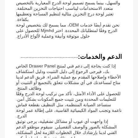
والسهل، بينما يسمح تصميم لوحة الدرج المعيارية بالتخصيص
متعدد الاستخدامات ليناسب احتياجات التخزين المختلفة.
تعتبر لوحة درج التخزين مثالية لتنظيم المساحة وتعظيمها
بكفاءة.
نحن نقدم أيضًا خدمات OEM، مما يسمح لك بتخصيص لوحة
الدرج وفقًا لمتطلباتك المحددة. اختر Mjmhd للحصول على
حلول موثوقة وأنيقة وعملية لألواح الأدراج.
الدعم والخدمات:
إذا كنت بحاجة إلى دعم فني لمنتج Drawer Panel الخاص
بك، فيرجى الرجوع إلى دليل التثبيت ودليل استكشاف
الأخطاء وإصلاحها المقدم مع عملية الشراء. فريق الدعم لدينا
متاح لمساعدتك في أي مشكلات تتعلق بالتجميع أو التثبيت أو
وظائف المنتج.
للحصول على الأداء الأمثل، تأكد من تركيب لوحة الدرج وفقًا
للتعليمات المحددة ومن تثبيت جميع المكونات بشكل آمن.
ستساعد الصيانة المنتظمة، مثل التنظيف بقطعة قماش
ناعمة وتجنب المواد الكيميائية القاسية، على إطالة عمر لوحة
الدرج.
إذا واجهت أي عيوب أو مشاكل تشغيلية، يرجى توثيق
المشكلة بالصور والوصف التفصيلي. سيقوم موظفو الدعم
الفني لدينا بإرشادك خلال الخطوات اللازمة لحل المشكلة،