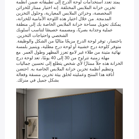
يمتد تعدد استخدامات لوحة الدرج إلى تطبيقاته ضمن أنظمة
تخزين خزانة الملابس المختلفة. إنه اختيار ممتاز للخزائن
المخصصة، وخزائن الملابس المعيارية، وحلول التخزين
المدمجة. من خلال اختيار هذه اللوحة الأمامية للخزانة،
يمكنك تحويل مساحة خزانة الملابس الخاصة بك إلى منطقة
عملية وجذابة بصريًا، ومصممة خصيصًا لتناسب أسلوبك
الشخصي واحتياجات التخزين.
باختصار، توفر لوحة الدرج مزيجًا مثاليًا من الشكل والوظيفة.
متوفر كلوحة درج خشبية أو لوحة درج مطلية، ويتميز بلمسة
نهائية متينة من طلاء غير لامع تعزز المظهر وطول العمر. مع
مهلة زمنية تتراوح من 30 إلى 40 يومًا، تعد لوحة درج
الخزانة هذه حلاً ممتازًا لأي شخص يتطلع إلى تحسين جماليات
وتنظيم أنظمة تخزين خزانة الملابس الخاصة به. احتضن
أناقة هذا المنتج وعمليته لخلق بيئة تخزين منسقة وفعالة
بشكل جميل في منزلك.