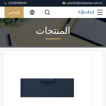
13538396649
sales05@meijiamei.com.cn
إقتباس
المنتجات