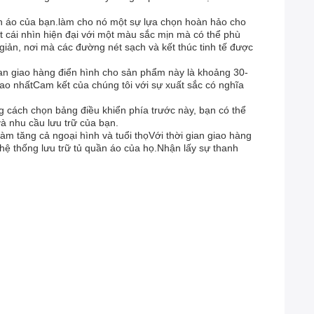
ần áo của bạn.làm cho nó một sự lựa chọn hoàn hảo cho
t cái nhìn hiện đại với một màu sắc mịn mà có thể phù
giản, nơi mà các đường nét sạch và kết thúc tinh tế được
i gian giao hàng điển hình cho sản phẩm này là khoảng 30-
ao nhấtCam kết của chúng tôi với sự xuất sắc có nghĩa
 cách chọn bảng điều khiển phía trước này, bạn có thể
à nhu cầu lưu trữ của bạn.
m tăng cả ngoại hình và tuổi thọVới thời gian giao hàng
 hệ thống lưu trữ tủ quần áo của họ.Nhận lấy sự thanh