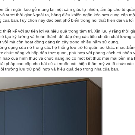
họn tấm ngăn kéo gỗ mang lại một cảm giác tự nhiên, ấm áp cho tủ qu
 và vượt thời gianNgoài ra, bảng điều khiển ngăn kéo sơn cung cấp mộ
của bạn.Tùy chọn này đặc biệt phổ biến trong nội thất hiện đại và tối 
 thiết kế với sự tiện lợi và hiệu quả trong tâm trí. Xin lưu ý rằng thờ
ế tạo kỹ lưỡng và hoàn thành để đáp ứng các tiêu chuẩn chất lượng c
t vời mà còn hoạt động đáng tin cậy trong nhiều năm sử dụng.
ng dụng của nó trong các hệ thống lưu trữ tủ quần áo khác nhau.Bằng
ực chức năng và hấp dẫn trực quan, phù hợp với phong cách cá nhân v
 hảo của hình thức và chức năng.nó có một kết thúc mài mài bền mà là
iải pháp cao cấp cho bất cứ ai muốn cải thiện thẩm mỹ và tổ chức các
môi trường lưu trữ phối hợp và hiệu quả đẹp trong nhà của bạn.