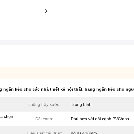
g ngăn kéo cho các nhà thiết kế nội thất
,
bảng ngăn kéo cho ngườ
chống trầy xước:
Trung bình
ựa chọn
Dải cạnh:
Phù hợp với dải cạnh PVC/abs
Hiệu suất cấu trúc:
độ dày 18mm