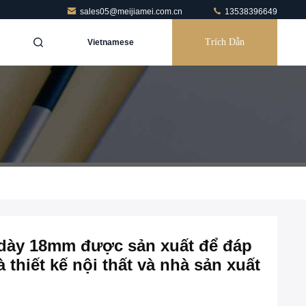
sales05@meijiamei.com.cn
13538396649
Trích Dẫn
Vietnamese
 dày 18mm được sản xuất để đáp
thiết kế nội thất và nhà sản xuất