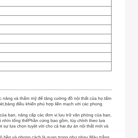
c năng và thẩm mỹ để tăng cường đồ nội thất của họ.tấm
t,bảng điều khiển phù hợp liền mạch với các phong
 của bạn, nâng cấp các đơn vị lưu trữ văn phòng của bạn,
 nhìn tổng thểPhần cứng bao gồm, tùy chỉnh theo lựa
sự lựa chọn tuyệt vời cho cả hai dự án nội thất mới và
độ bền và phong cách là quan trọng như nhau.Màu trắng