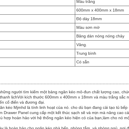
Màu trắng
600mm x 400mm x 18mm
Độ dày 18mm
Màu sơn mờ
Băng dán nóng nóng chảy
Vâng.
Trung bình
Có sẵn
 những người tìm kiếm một bảng ngăn kéo mô-đun chất lượng cao, chứ
 thanh lịchVới kích thước 600mm x 400mm x 18mm và màu trắng sắc né
 đến cổ điển và đương đại.
ăn kéo Mjmhd là tính linh hoạt của nó. cho dù bạn đang cải tạo tủ bếp
m Drawer Panel cung cấp một kết thúc sạch sẽ và mịn mà nâng cao cái
 hợp hoàn hảo với hệ thống ngăn kéo hiện có của bạn,làm cho nó một 
này là hoàn hảo cho ngăn kéo nhà bếp, phòng tắm, và phòng ngủ, nơi 