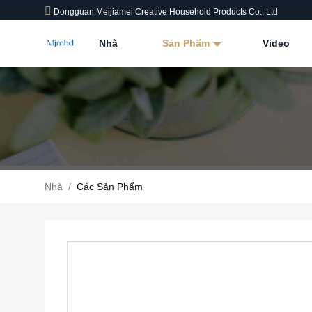
Dongguan Meijiamei Creative Household Products Co., Ltd
Nhà
Sản Phẩm
Video
Nhà
/
Các Sản Phẩm