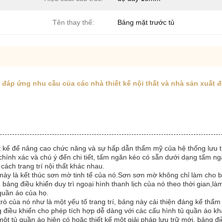
Tên thay thế:
Bảng mặt trước tủ
đáp ứng nhu cầu của các nhà thiết kế nội thất và nhà sản xuất đ
ết kế để nâng cao chức năng và sự hấp dẫn thẩm mỹ của hệ thống lưu
hính xác và chú ý đến chi tiết, tấm ngăn kéo có sẵn dưới dạng tấm n
cách trang trí nội thất khác nhau.
 này là kết thúc sơn mờ tinh tế của nó.Sơn sơn mờ không chỉ làm cho
bảng điều khiển duy trì ngoại hình thanh lịch của nó theo thời gian,l
 quần áo của họ.
 trò của nó như là một yếu tố trang trí, bảng này cải thiện đáng kể th
g điều khiển cho phép tích hợp dễ dàng với các cấu hình tủ quần áo khá
ột tủ quần áo hiện có hoặc thiết kế một giải pháp lưu trữ mới, bảng đi