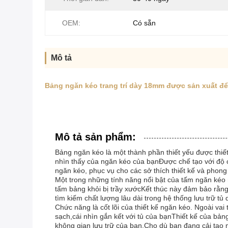
OEM:
Có sẵn
Mô tả
Bảng ngăn kéo trang trí dày 18mm được sản xuất để 
Mô tả sản phẩm:
Bảng ngăn kéo là một thành phần thiết yếu được thi
nhìn thấy của ngăn kéo của bạnĐược chế tạo với độ c
ngăn kéo, phục vụ cho các sở thích thiết kế và phong 
Một trong những tính năng nổi bật của tấm ngăn kéo
tấm bảng khỏi bị trầy xướcKết thúc này đảm bảo rằng 
tìm kiếm chất lượng lâu dài trong hệ thống lưu trữ tủ
Chức năng là cốt lõi của thiết kế ngăn kéo. Ngoài vai
sạch,cái nhìn gắn kết với tủ của bạnThiết kế của bản
không gian lưu trữ của bạn.Cho dù bạn đang cải tạo m