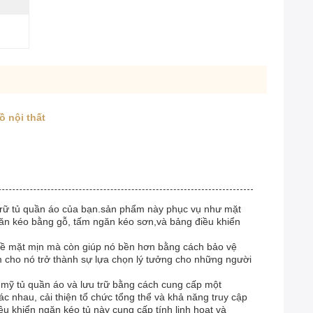
ồ nội thất
 trữ tủ quần áo của bạn.sản phẩm này phục vụ như mặt
găn kéo bằng gỗ, tấm ngăn kéo sơn,và bảng điều khiển
 bề mặt mịn mà còn giúp nó bền hơn bằng cách bảo vệ
àm cho nó trở thành sự lựa chọn lý tưởng cho những người
ẩm mỹ tủ quần áo và lưu trữ bằng cách cung cấp một
c nhau, cải thiện tổ chức tổng thể và khả năng truy cập
ều khiển ngăn kéo tủ này cung cấp tính linh hoạt và