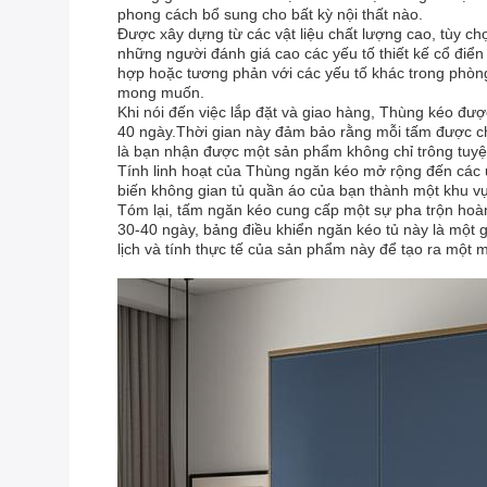
phong cách bổ sung cho bất kỳ nội thất nào.
Được xây dựng từ các vật liệu chất lượng cao, tùy c
những người đánh giá cao các yếu tố thiết kế cổ điển
hợp hoặc tương phản với các yếu tố khác trong phòng 
mong muốn.
Khi nói đến việc lắp đặt và giao hàng, Thùng kéo được
40 ngày.Thời gian này đảm bảo rằng mỗi tấm được ch
là bạn nhận được một sản phẩm không chỉ trông tuyệ
Tính linh hoạt của Thùng ngăn kéo mở rộng đến các ứ
biến không gian tủ quần áo của bạn thành một khu v
Tóm lại, tấm ngăn kéo cung cấp một sự pha trộn hoàn
30-40 ngày, bảng điều khiển ngăn kéo tủ này là một g
lịch và tính thực tế của sản phẩm này để tạo ra một 