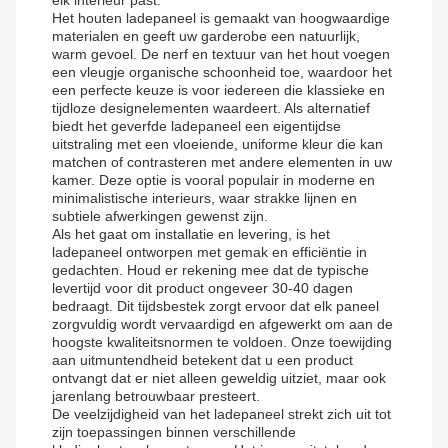
elk interieur past.
Het houten ladepaneel is gemaakt van hoogwaardige
materialen en geeft uw garderobe een natuurlijk,
warm gevoel. De nerf en textuur van het hout voegen
een vleugje organische schoonheid toe, waardoor het
een perfecte keuze is voor iedereen die klassieke en
tijdloze designelementen waardeert. Als alternatief
biedt het geverfde ladepaneel een eigentijdse
uitstraling met een vloeiende, uniforme kleur die kan
matchen of contrasteren met andere elementen in uw
kamer. Deze optie is vooral populair in moderne en
minimalistische interieurs, waar strakke lijnen en
subtiele afwerkingen gewenst zijn.
Als het gaat om installatie en levering, is het
ladepaneel ontworpen met gemak en efficiëntie in
gedachten. Houd er rekening mee dat de typische
levertijd voor dit product ongeveer 30-40 dagen
bedraagt. Dit tijdsbestek zorgt ervoor dat elk paneel
zorgvuldig wordt vervaardigd en afgewerkt om aan de
hoogste kwaliteitsnormen te voldoen. Onze toewijding
aan uitmuntendheid betekent dat u een product
ontvangt dat er niet alleen geweldig uitziet, maar ook
jarenlang betrouwbaar presteert.
De veelzijdigheid van het ladepaneel strekt zich uit tot
zijn toepassingen binnen verschillende