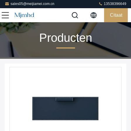
sales05@meijiamei.com.cn
13538396649
Citaat
Producten