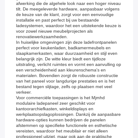
afwerking die de algehele look naar een hoger niveau
tilt. De meegeleverde hardware, aanpasbaar volgens
de keuze van de klant, zorgt voor een eenvoudige
installatie en past perfect bij uw bestaande
ladesystemen, waardoor het een uitstekende keuze is
voor zowel nieuwe meubelprojecten als
renovatiewerkzaamheden.
In huiselijke omgevingen zijn deze ladefrontpanelen
perfect voor keukenladen, badkamermeubels en
slaapkamerkasten, waar duurzaamheid en stijl even
belangrijk zijn. De witte kleur biedt een tijdloze
uitstraling, verlicht ruimtes en vormt een aanvulling op
een verscheidenheid aan kleurenschema's en
materialen. Bovendien zorgt de robuuste constructie
van het paneel voor langdurige prestaties en is het
bestand tegen slijtage, zelfs op plaatsen met veel
verkeer.
Voor commerciële toepassingen is het Mjmhd
modulaire ladepaneel zeer geschikt voor
kantoorarchiefkasten, winkeldisplays en
werkplaatsopslagoplossingen. Dankzij de aanpasbare
hardware-opties kunnen bedrijven de panelen
afstemmen op specifieke functionele en esthetische
vereisten, waardoor het meubilair er niet alleen
professioneel uitziet, maar ook aan de praktische