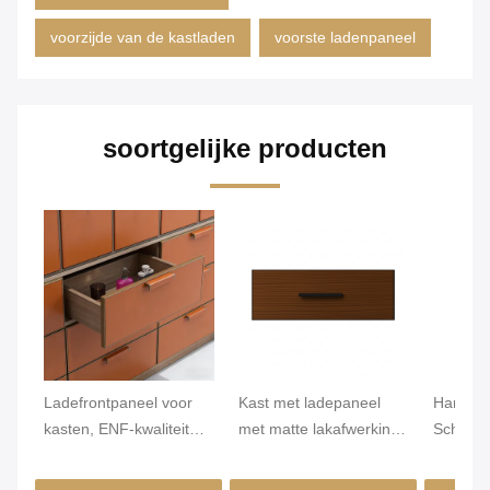
voorzijde van de kastladen
voorste ladenpaneel
soortgelijke producten
Ladefrontpaneel voor
Kast met ladepaneel
Hardwar
kasten, ENF-kwaliteit
met matte lakafwerking,
Schuifp
MDF/Spaanplaat, PVC-
dikte 18 mm, ontworpen
Vochtbe
leer omwikkeld &
voor langdurige en
Duurzam