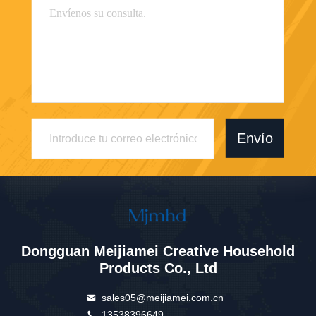
Envío
Dongguan Meijiamei Creative Household
Products Co., Ltd
sales05@meijiamei.com.cn
13538396649