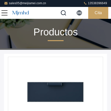
sales05@meijiamei.com.cn
13538396649
Cita
Productos