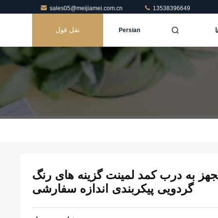
sales05@meijiamei.com.cn
13538396649
ا
نقل قول
Persian
هز به درب کمد لمینت گزینه های رنگ
گردویی پیکربندی اندازه سفارشی