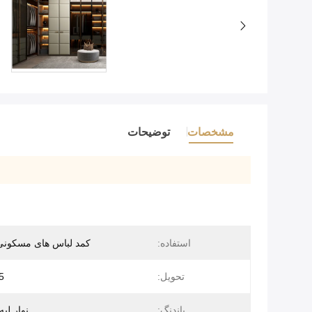
مشخصات
توضیحات
استفاده:
کمد لباس های مسکونی
تحویل:
45
باندنگ:
نوار لبه