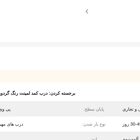
برجسته کردن:
درب کمد لمینت رنگ گردو
 و تجاری
پایان سطح:
پی وی
30- روز
نوع باز شدن:
درب های مهره
 آلومینیوم
لبه: