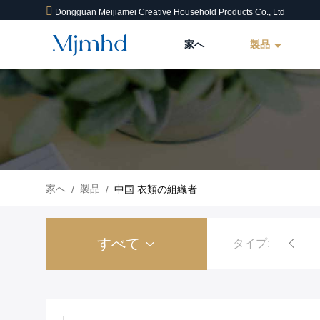
Dongguan Meijiamei Creative Household Products Co., Ltd
家へ
製品
家へ
製品
/
/
中国 衣類の組織者
すべて
タイプ: