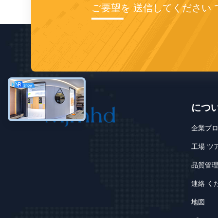
ご要望を 送信してください 
につ
企業プ
工場 ツ
品質管
連絡 く
地図