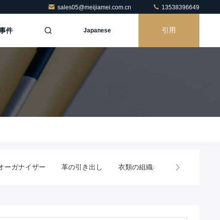
sales05@meijiamei.com.cn
13538396649
事件
引用
Japanese
しオーガナイザー
革の引き出し
衣類の組織者
クローゼット