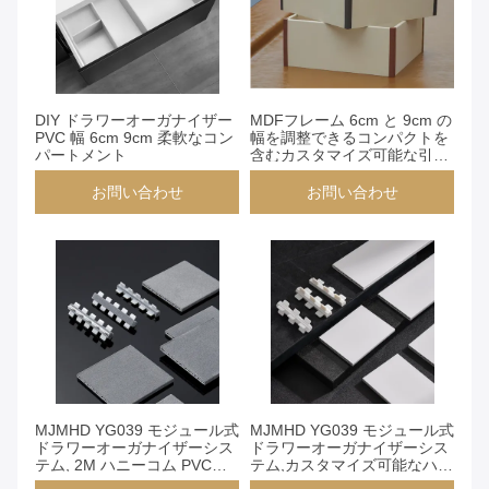
お問い合わせ
お問い合わせ
DIY ドラワーオーガナイザー
MDFフレーム 6cm と 9cm の
PVC 幅 6cm 9cm 柔軟なコン
幅を調整できるコンパクトを
パートメント
含むカスタマイズ可能な引き
出しオーガナイザー
お問い合わせ
お問い合わせ
お問い合わせ
お問い合わせ
MJMHD YG039 モジュール式
MJMHD YG039 モジュール式
ドラワーオーガナイザーシス
ドラワーオーガナイザーシス
テム, 2M ハニーコム PVCコ
テム,カスタマイズ可能なハニ
ア 布の仕上げ,クイックイン
コムコアPVCディバイダー,迅