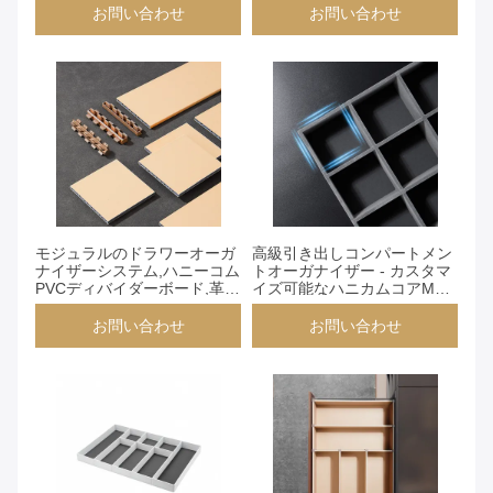
スタールパーティション 衣装
速インストールクリップ,キッ
お問い合わせ
お問い合わせ
&キッチン
チンオフィス衣類室収納ソリ
ューションのための長さ2M
お問い合わせ
お問い合わせ
モジュラルのドラワーオーガ
高級引き出しコンパートメン
ナイザーシステム,ハニーコム
トオーガナイザー - カスタマ
PVCディバイダーボード,革仕
イズ可能なハニカムコアMDF
上げ,カスタムサイズ 2M 長さ
仕切り、クイックインストー
衣類室とキャビネット保管
ルコネクタ付き、布地表面、
お問い合わせ
お問い合わせ
(モデル:YG039)
マルチシーン収納ソリューシ
ョン (Yg039)