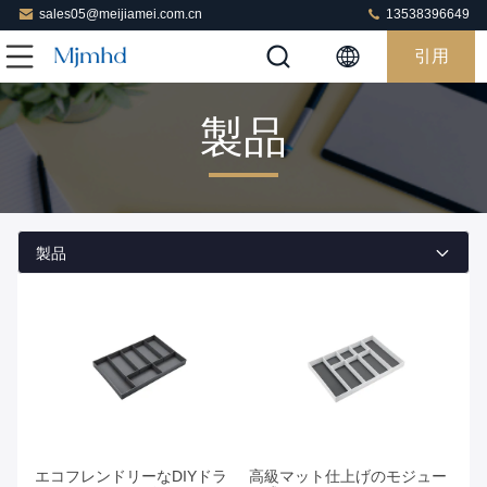
sales05@meijiamei.com.cn
13538396649
引用
製品
製品
お問い合わせ
お問い合わせ
エコフレンドリーなDIYドラ
高級マット仕上げのモジュー