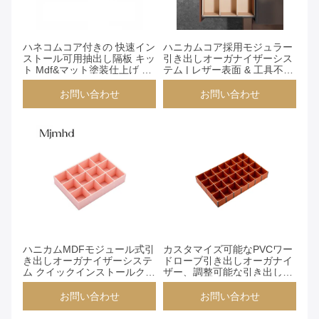
お問い合わせ
お問い合わせ
ハネコムコア付きの 快速イン
ハニカムコア採用モジュラー
ストール可用抽出し隔板 キッ
引き出しオーガナイザーシス
ト Mdf&マット塗装仕上げ サ
テム | レザー表面 & 工具不要
イズ調整可能 (Yg039)
の取り付け | カスタマイズ可
能なPVC仕切り板による家庭/
お問い合わせ
お問い合わせ
オフィス収納 (YG039)
お問い合わせ
お問い合わせ
ハニカムMDFモジュール式引
カスタマイズ可能なPVCワー
き出しオーガナイザーシステ
ドローブ引き出しオーガナイ
ム クイックインストールクリ
ザー、調整可能な引き出し仕
ップ設計 2000mm X
切り、DIYレザー表面
60/90mm
お問い合わせ
お問い合わせ