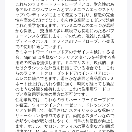
これらのラミネートワードローブドアは、耐久性のあ
るアルミニウムフレームとアルミニウムエッジストリ
ップバンディングによって際立っており、構造の完全
性を高めるだけでなく、あらゆる空間にモダンで洗練
された美学を加えます。アルミニウムのエッジが磨耗
から保護し、交通量の多い環境でも長期にわたるパフ
ォーマンスを保証します。そのため、混雑した住宅、
ブティックホテル、オフィスのワードローブ、小売店
での使用に適しています。
ラミネートワードローブドアのデザインを検討する場
合、Mjmhd は多様なインテリアスタイルを補完する多
用途の製品を提供します。ミニマリスト、現代的、ま
たはクラシックな外観を目指している場合でも、これ
らのラミネートクローゼットドアはインテリアにシー
ムレスに統合できます。滑らかな表面と高品質のラミ
ネート仕上げは汚れや傷に強く、時間が経っても新品
のような外観を維持します。これは住宅用ワードロー
ブと商業用更衣室の両方に不可欠です。
住宅環境では、これらのラミネートワードローブドア
を寝室、ウォークインクローゼット、ドレッシングエ
リアで使用して、整理されたスタイリッシュな収納ソ
リューションを作成できます。両開きスタイルなので
衣類や小物が取り出しやすく、日常の利便性が向上し
ます。ホテル、サロン、オフィスの更衣室などの商業
環境では、Mjmhd ラミネート クローゼット ドアの堅