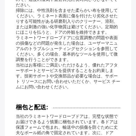
ださい。
掃除には、中性洗剤を含ませた柔らかい布を使用して
ください。ラミネート表面に傷を付けたり劣化させた
りする可能性がある研磨剤入りのクリーナー、溶剤、
または刺激の強い化学物質は避けてください。定期的
にほこりを払うと、ドアの外観を維持できます。
ラミネートワードローブドアに位置調整の問題や表面
の損傷などの問題が発生した場合は、ユーザーマニュ
アルのトラブルシューティングセクションを参照して
ください。多くの場合、基本的なツールを使用して微
調整を行うことができます。
当社はお客様にご満足いただけるよう、優れたアフタ
ーサポートとサービスを提供することをお約束しま
す。技術サポートや交換部品が必要な場合は、サポー
ト リソースにお問い合わせいただくか、サービス チー
ムにお問い合わせください。
梱包と配送:
当社のラミネートワードローブドアは、完璧な状態で
お届けできるよう慎重に梱包されています。各ドアは
保護フォームで包まれ、輸送中の損傷を防ぐために丈
夫なボール紙の角で固定されています。次に、ドア