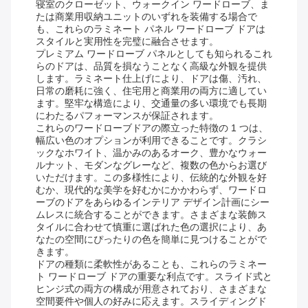
寝室のクローゼット、ウォークイン ワードローブ、ま
たは商業用収納ユニットのいずれを装備する場合で
も、これらのラミネート パネル ワードローブ ドアは
スタイルと実用性を完璧に融合させます。
プレミアム ワードローブ パネルとしても知られるこれ
らのドアは、品質を損なうことなく高級な外観を提供
します。ラミネート仕上げにより、ドアは傷、汚れ、
日常の磨耗に強く、住宅用と商業用の両方に適してい
ます。堅牢な構造により、交通量の多い環境でも長期
にわたるパフォーマンスが保証されます。
これらのワードローブドアの際立った特徴の 1 つは、
幅広い色のオプションが利用できることです。クラシ
ックなホワイト、温かみのあるオーク、豊かなウォー
ルナット、モダンなグレーなど、複数の色からお選び
いただけます。この多様性により、伝統的な外観を好
むか、現代的な美学を好むかにかかわらず、ワードロ
ーブのドアをあらゆるインテリア デザイン計画にシー
ムレスに統合することができます。さまざまな装飾ス
タイルに合わせて慎重に選ばれた色の選択により、あ
なたの空間にぴったりの色を簡単に見つけることがで
きます。
ドアの種類に柔軟性があることも、これらのラミネー
ト ワードローブ ドアの重要な利点です。スライド式と
ヒンジ式の両方の構成が用意されており、さまざまな
空間要件や個人の好みに応えます。スライディングド