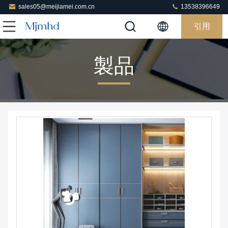
sales05@meijiamei.com.cn
13538396649
引用
製品