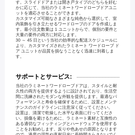
す。スライドドアまたは開き戸タイプのどちらを好む
かに応じて、当社のラミネートワードローブドアユニ
ットを適応させることができます。
カスタマイズ可能なさまざまな純色から選択して、室
内装飾を引き立たせるワードローブのドアを作成しま
す。最小注文数量は 1 ユニットからで、個別の要件と
大量の要件の両方に対応します。
30 ～ 45 日という当社の効率的な配送スケジュールに
より、カスタマイズされたラミネート ワードローブ ド
ア ユニットが品質を損なうことなく迅速に到着しま
す。
サポートとサービス:
当社のラミネートワードローブドアは、スタイルと耐
久性の両方を提供するように設計されており、生活空
間に洗練されたモダンな外観を提供します。最適なパ
フォーマンスと寿命を確保するために、設置とメンテ
ナンスのガイドラインに注意深く従ってください。
設置は、清潔で乾燥した水平な表面に行ってくださ
い。損傷を避けるために、ラミネート素材と互換性の
ある適切なフィッティングとハードウェアを使用する
ことをお勧めします。反りや色あせの原因となります
ので、過度の湿気や直射日光に長時間さらさないでく