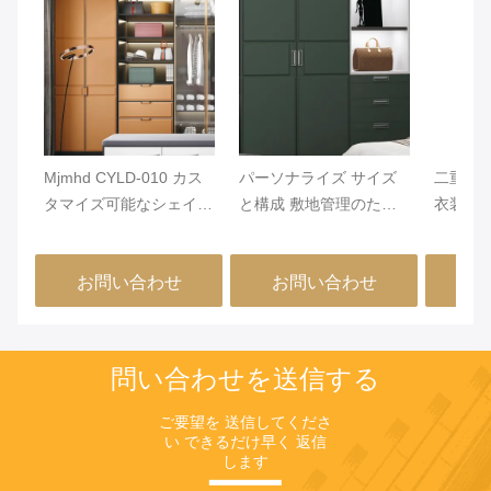
Mjmhd CYLD-010 カス
パーソナライズ サイズ
二重開
タマイズ可能なシェイカ
と構成 敷地管理のため
衣装 ド
ースタイルワードローブ
に設計されたヒンジドア
または 
ドア - 22mm ENF認証パ
の開口タイプを特徴とす
イリッ
お問い合わせ
お問い合わせ
お
ーティクルボード、PVC
るラミネート完成した衣
リュー
ラミネート、アルミニウ
装ドア
保管要
ムエッジバンディング、
モダンな寝室とクローゼ
問い合わせを送信する
ット向け耐湿性
ご要望を 送信してくださ
い できるだけ早く 返信
します