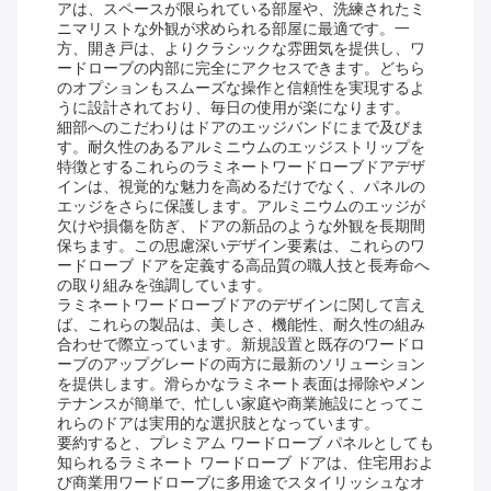
アは、スペースが限られている部屋や、洗練されたミ
ニマリストな外観が求められる部屋に最適です。一
方、開き戸は、よりクラシックな雰囲気を提供し、ワ
ードローブの内部に完全にアクセスできます。どちら
のオプションもスムーズな操作と信頼性を実現するよ
うに設計されており、毎日の使用が楽になります。
細部へのこだわりはドアのエッジバンドにまで及びま
す。耐久性のあるアルミニウムのエッジストリップを
特徴とするこれらのラミネートワードローブドアデザ
インは、視覚的な魅力を高めるだけでなく、パネルの
エッジをさらに保護します。アルミニウムのエッジが
欠けや損傷を防ぎ、ドアの新品のような外観を長期間
保ちます。この思慮深いデザイン要素は、これらのワ
ードローブ ドアを定義する高品質の職人技と長寿命へ
の取り組みを強調しています。
ラミネートワードローブドアのデザインに関して言え
ば、これらの製品は、美しさ、機能性、耐久性の組み
合わせで際立っています。新規設置と既存のワードロ
ーブのアップグレードの両方に最新のソリューション
を提供します。滑らかなラミネート表面は掃除やメン
テナンスが簡単で、忙しい家庭や商業施設にとってこ
れらのドアは実用的な選択肢となっています。
要約すると、プレミアム ワードローブ パネルとしても
知られるラミネート ワードローブ ドアは、住宅用およ
び商業用ワードローブに多用途でスタイリッシュなオ