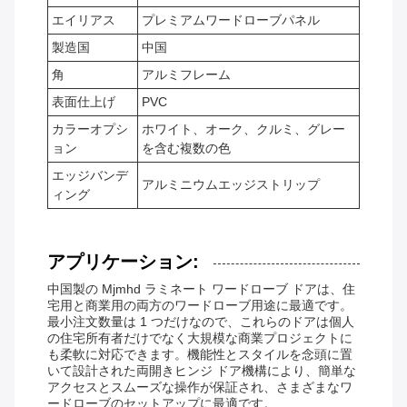
エイリアス
プレミアムワードローブパネル
製造国
中国
角
アルミフレーム
表面仕上げ
PVC
カラーオプシ
ホワイト、オーク、クルミ、グレー
ョン
を含む複数の色
エッジバンデ
アルミニウムエッジストリップ
ィング
アプリケーション:
中国製の Mjmhd ラミネート ワードローブ ドアは、住
宅用と商業用の両方のワードローブ用途に最適です。
最小注文数量は 1 つだけなので、これらのドアは個人
の住宅所有者だけでなく大規模な商業プロジェクトに
も柔軟に対応できます。機能性とスタイルを念頭に置
いて設計された両開きヒンジ ドア機構により、簡単な
アクセスとスムーズな操作が保証され、さまざまなワ
ードローブのセットアップに最適です。