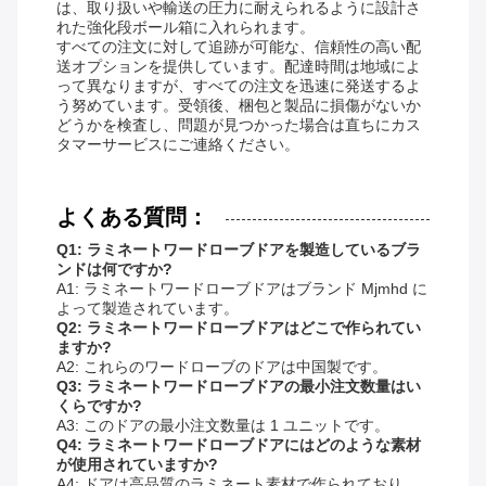
は、取り扱いや輸送の圧力に耐えられるように設計さ
れた強化段ボール箱に入れられます。
すべての注文に対して追跡が可能な、信頼性の高い配
送オプションを提供しています。配達時間は地域によ
って異なりますが、すべての注文を迅速に発送するよ
う努めています。受領後、梱包と製品に損傷がないか
どうかを検査し、問題が見つかった場合は直ちにカス
タマーサービスにご連絡ください。
よくある質問：
Q1: ラミネートワードローブドアを製造しているブラ
ンドは何ですか?
A1: ラミネートワードローブドアはブランド Mjmhd に
よって製造されています。
Q2: ラミネートワードローブドアはどこで作られてい
ますか?
A2: これらのワードローブのドアは中国製です。
Q3: ラミネートワードローブドアの最小注文数量はい
くらですか?
A3: このドアの最小注文数量は 1 ユニットです。
Q4: ラミネートワードローブドアにはどのような素材
が使用されていますか?
A4: ドアは高品質のラミネート素材で作られており、