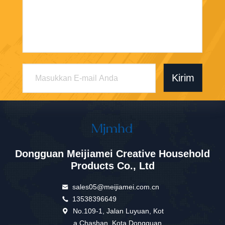
Kirim
Dongguan Meijiamei Creative Household
Products Co., Ltd
sales05@meijiamei.com.cn
13538396649
No.109-1, Jalan Luyuan, Kot
a Chashan, Kota Dongguan,