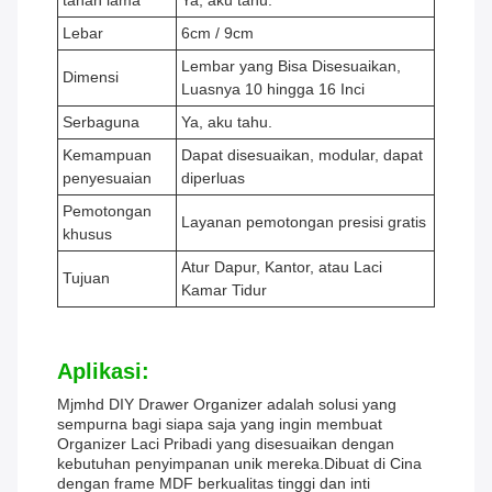
tahan lama
Ya, aku tahu.
Lebar
6cm / 9cm
Lembar yang Bisa Disesuaikan,
Dimensi
Luasnya 10 hingga 16 Inci
Serbaguna
Ya, aku tahu.
Kemampuan
Dapat disesuaikan, modular, dapat
penyesuaian
diperluas
Pemotongan
Layanan pemotongan presisi gratis
khusus
Atur Dapur, Kantor, atau Laci
Tujuan
Kamar Tidur
Aplikasi:
Mjmhd DIY Drawer Organizer adalah solusi yang
sempurna bagi siapa saja yang ingin membuat
Organizer Laci Pribadi yang disesuaikan dengan
kebutuhan penyimpanan unik mereka.Dibuat di Cina
dengan frame MDF berkualitas tinggi dan inti