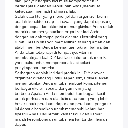
alat, penyelenggara laci multi-kompartemen ini
beradaptasi dengan kebutuhan Anda,membuat
kekacauan menjadi hal masa lalu.
Salah satu fitur yang menonjol dari organizer laci ini
adalah konektor snap-fit inovatif yang dapat dipasang
dengan cepat. konektor ini memungkinkan Anda untuk
merakit dan menyesuaikan organizer laci Anda
dengan mudah,tanpa perlu alat atau instruksi yang
rumit. Desain snap-fit memastikan fit yang aman dan
stabil, memberi Anda ketenangan pikiran bahwa item
Anda akan tetap rapi di tempatnya.Fitur ini
membuatnya ideal DIY laci laci diatur untuk mereka
yang suka untuk mempersonalisasi solusi
penyimpanan mereka.
Serbaguna adalah inti dari produk ini. DIY drawer
organizer dirancang untuk sepenuhnya disesuaikan,
memungkinkan Anda untuk membuat kompartemen
berbagai ukuran sesuai dengan item yang
berbeda.Apakah Anda membutuhkan bagian kecil
untuk perhiasan dan alat tulis atau ruang yang lebih
besar untuk peralatan dapur dan peralatan, pengatur
ini dapat disesuaikan untuk memenuhi kebutuhan
spesifik Anda.Dari lemari kamar tidur dan kamar
mandi kesombongan untuk meja kantor dan lemari
dapur.