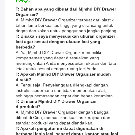
FAQ:
T: Bahan apa yang dibuat dari Mjmhd DIY Drawer
Organizer?
A: Mjmhd DIY Drawer Organizer terbuat dari plastik
tahan lama berkualitas tinggi yang dirancang untuk
ringan dan kokoh untuk penggunaan jangka panjang.
T: Bisakah saya menyesuaikan ukuran organizer
laci agar sesuai dengan ukuran laci yang
berbeda?
A: Ya, Mjmhd DIY Drawer Organizer memiliki
kompartemen yang dapat disesuaikan yang
memungkinkan Anda menyesuaikan ukuran dan tata
letak untuk sesuai dengan ruang laci Anda.
T: Apakah Mjmhd DIY Drawer Organizer mudah
dirakit?
A: Tentu saja! Penyelenggara dilengkapi dengan
instruksi sederhana dan tidak memerlukan alat,
sehingga pemasangan cepat dan bebas kerumitan.
T: Di mana Mjmhd DIY Drawer Organizer
diproduksi?
A: Mjmhd DIY Drawer Organizer dengan bangga
dibuat di Cina, memastikan kualitas kerajinan dan
standar produksi yang dapat diandalkan.
T: Apakah pengatur ini dapat digunakan di
berbagai jenis laci, seperti dapur, kantor, atau laci