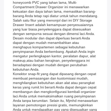
honeycomb PVC yang tahan lama, Multi-
Compartment Drawer Organizer ini menawarkan
kekuatan dan daya tahan lama, memastikan barang-
barang Anda tetap rapi diatur untuk tahun mendatang.
Salah satu fitur yang menonjol dari ini DIY Storage
Drawer Insert adalah kemampuan penyesuaiannya
yang luar biasa.penyelenggara dapat disesuaikan
dengan sempurna sesuai dengan dimensi laci Anda.
Desain modular dan dapat diperluas berarti Anda
dapat dengan mudah menambahkan atau
menghapus kompartemen sebagai kebutuhan
penyimpanan Anda berkembang. Apakah Anda ingin
mengatur perlengkapan kantor, peralatan dapur, alat
makeup,atau bahan kerajinan, penyelenggara ini
beradaptasi dengan mudah dengan perubahan
kebutuhan Anda.
Konektor snap-fit yang dapat dipasang dengan cepat
membuat pemasangan dan kustomisasi mudah,
menghilangkan kebutuhan akan alat atau perangkat
keras yang rumit.Ini berarti Anda dapat dengan cepat
membangun dan mengkonfigurasi kembali organizer
laci Anda untuk memaksimalkan ruang penyimpanan
Anda tanpa kerumitan. Selain itu, Mjmhd menawarkan
layanan pemotongan presisi gratis, memungkinkan
Anda untuk mendapatkan pas yang disesuaikan yang