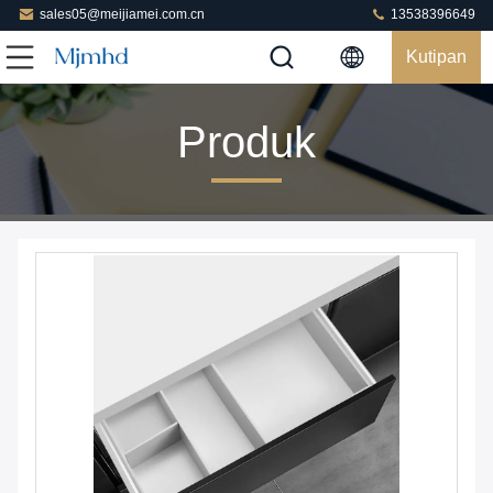
sales05@meijiamei.com.cn
13538396649
Kutipan
Produk